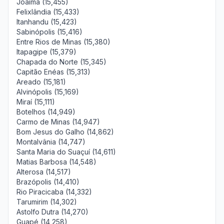
Joaíma (15,455)
Felixlândia (15,433)
Itanhandu (15,423)
Sabinópolis (15,416)
Entre Rios de Minas (15,380)
Itapagipe (15,379)
Chapada do Norte (15,345)
Capitão Enéas (15,313)
Areado (15,181)
Alvinópolis (15,169)
Miraí (15,111)
Botelhos (14,949)
Carmo de Minas (14,947)
Bom Jesus do Galho (14,862)
Montalvânia (14,747)
Santa Maria do Suaçuí (14,611)
Matias Barbosa (14,548)
Alterosa (14,517)
Brazópolis (14,410)
Rio Piracicaba (14,332)
Tarumirim (14,302)
Astolfo Dutra (14,270)
Guapé (14,258)