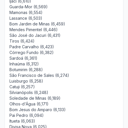
Ijaci (6,610)
Guarda-Mor (6,569)
Mamonas (6,554)
Lassance (6,503)
Bom Jardim de Minas (6,459)
Mendes Pimentel (6,446)
São José do Jacuri (6,431)
Tiros (6,424)
Padre Carvalho (6,423)
Córrego Fundo (6,382)
Sardoá (6,361)
Inhaúma (6,312)
Botumirim (6,288)
São Francisco de Sales (6,274)
Luisburgo (6,258)
Catuji (6,257)
Silvianópolis (6,248)
Soledade de Minas (6,189)
Olhos-d'Água (6,171)
Bom Jesus do Amparo (6,133)
Pai Pedro (6,094)
Itueta (6,063)
Divisa Nova (6,025)