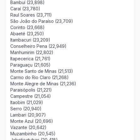
Bambuí (23,898)
Caraí (23,780)
Raul Soares (23,711)
São João do Paraíso (23,709)
Corinto (23,668)
Abaeté (23,250)
Itambacuri (23,209)
Conselheiro Pena (22,949)
Manhumirim (22,802)
Itapecerica (21,761)
Paraguaçu (21,605)
Monte Santo de Minas (21,513)
Carmo do Rio Claro (21,268)
Monte Alegre de Minas (21,236)
Paraisópolis (21,221)
Campestre (21,054)
Itaobim (21,029)
Serro (20,940)
Lambari (20,907)
Monte Azul (20,696)
Vazante (20,642)
Muzambinho (20,545)
Jaboticatubas (20,418)