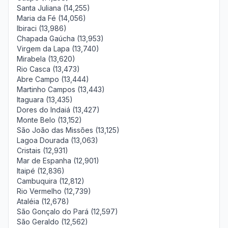
Santa Juliana (14,255)
Maria da Fé (14,056)
Ibiraci (13,986)
Chapada Gaúcha (13,953)
Virgem da Lapa (13,740)
Mirabela (13,620)
Rio Casca (13,473)
Abre Campo (13,444)
Martinho Campos (13,443)
Itaguara (13,435)
Dores do Indaiá (13,427)
Monte Belo (13,152)
São João das Missões (13,125)
Lagoa Dourada (13,063)
Cristais (12,931)
Mar de Espanha (12,901)
Itaipé (12,836)
Cambuquira (12,812)
Rio Vermelho (12,739)
Ataléia (12,678)
São Gonçalo do Pará (12,597)
São Geraldo (12,562)