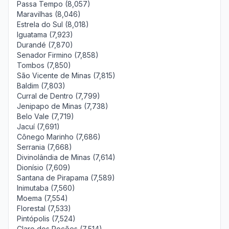
Passa Tempo (8,057)
Maravilhas (8,046)
Estrela do Sul (8,018)
Iguatama (7,923)
Durandé (7,870)
Senador Firmino (7,858)
Tombos (7,850)
São Vicente de Minas (7,815)
Baldim (7,803)
Curral de Dentro (7,799)
Jenipapo de Minas (7,738)
Belo Vale (7,719)
Jacuí (7,691)
Cônego Marinho (7,686)
Serrania (7,668)
Divinolândia de Minas (7,614)
Dionísio (7,609)
Santana de Pirapama (7,589)
Inimutaba (7,560)
Moema (7,554)
Florestal (7,533)
Pintópolis (7,524)
Claro dos Poções (7,514)