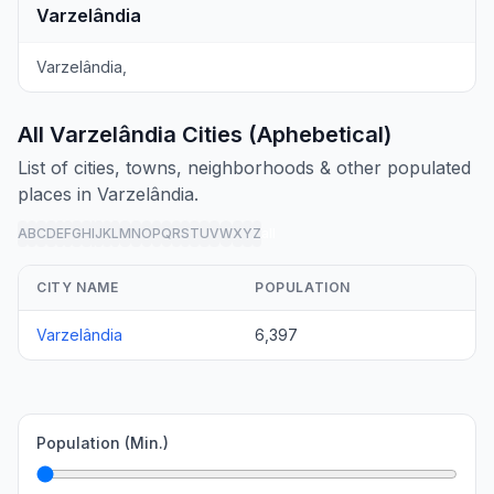
Varzelândia
Varzelândia,
All Varzelândia Cities (Aphebetical)
List of cities, towns, neighborhoods & other populated
places in Varzelândia.
A
B
C
D
E
F
G
H
I
J
K
L
M
N
O
P
Q
R
S
T
U
V
W
X
Y
Z
all
CITY NAME
POPULATION
Varzelândia
6,397
Population (Min.)