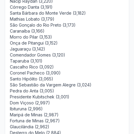
Nacip Raydan (3,220)
Córrego Danta (3,191)
Santa Bárbara do Monte Verde (3,182)
Mathias Lobato (3,179)
São Gonçalo do Rio Preto (3,173)
Caranaíba (3,166)
Morro do Pilar (3,153)
Onça de Pitangui (3,152)
Jaguaraçu (3,142)
Comendador Gomes (3,120)
Taparuba (3,101)
Cascalho Rico (3,092)
Coronel Pacheco (3,090)
Santo Hipólito (3,065)
São Sebastião da Vargem Alegre (3,024)
Pedra do Anta (3,005)
Presidente Kubitschek (3,001)
Dom Viçoso (2,997)
Ibituruna (2,996)
Maripá de Minas (2,987)
Fortuna de Minas (2,967)
Glaucilândia (2,962)
Desterro do Melo (2,884)