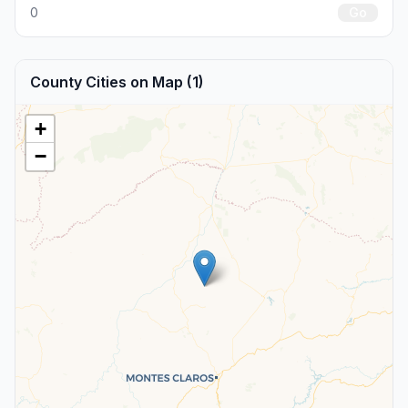
0
Go
County Cities on Map (1)
+
−