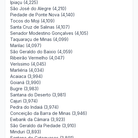
Ipiaçu (4,225)
São José do Alegre (4,210)
Piedade de Ponte Nova (4,140)
Tocos do Moji (4,109)
Santa Cruz de Salinas (4,107)
Senador Modestino Gonçalves (4,105)
Taquaraçu de Minas (4,099)
Marilac (4,097)
São Geraldo do Baixio (4,059)
Ribeirão Vermelho (4,047)
Veríssimo (4,045)
Marliéria (4,034)
Acaiaca (3,994)
Goianá (3,990)
Bugre (3,983)
Santana do Deserto (3,981)
Cajuri (3,974)
Pedra do Indaiá (3,974)
Conceição da Barra de Minas (3,946)
Ewbank da Câmara (3,923)
São Geraldo da Piedade (3,910)
Minduri (3,893)
Santana de Cataguases (3,891)