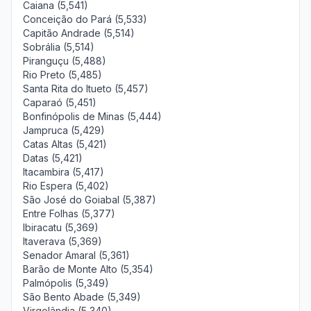
Caiana (5,541)
Conceição do Pará (5,533)
Capitão Andrade (5,514)
Sobrália (5,514)
Piranguçu (5,488)
Rio Preto (5,485)
Santa Rita do Itueto (5,457)
Caparaó (5,451)
Bonfinópolis de Minas (5,444)
Jampruca (5,429)
Catas Altas (5,421)
Datas (5,421)
Itacambira (5,417)
Rio Espera (5,402)
São José do Goiabal (5,387)
Entre Folhas (5,377)
Ibiracatu (5,369)
Itaverava (5,369)
Senador Amaral (5,361)
Barão de Monte Alto (5,354)
Palmópolis (5,349)
São Bento Abade (5,349)
Virgolândia (5,340)