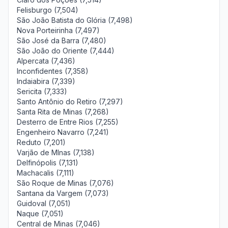
Felisburgo (7,504)
São João Batista do Glória (7,498)
Nova Porteirinha (7,497)
São José da Barra (7,480)
São João do Oriente (7,444)
Alpercata (7,436)
Inconfidentes (7,358)
Indaiabira (7,339)
Sericita (7,333)
Santo Antônio do Retiro (7,297)
Santa Rita de Minas (7,268)
Desterro de Entre Rios (7,255)
Engenheiro Navarro (7,241)
Reduto (7,201)
Varjão de MInas (7,138)
Delfinópolis (7,131)
Machacalis (7,111)
São Roque de Minas (7,076)
Santana da Vargem (7,073)
Guidoval (7,051)
Naque (7,051)
Central de Minas (7,046)