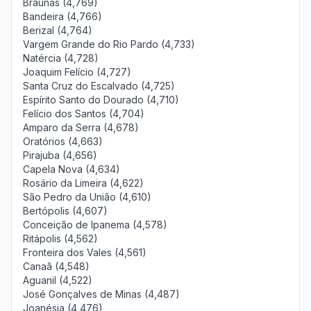
Braúnas (4,769)
Bandeira (4,766)
Berizal (4,764)
Vargem Grande do Rio Pardo (4,733)
Natércia (4,728)
Joaquim Felício (4,727)
Santa Cruz do Escalvado (4,725)
Espírito Santo do Dourado (4,710)
Felício dos Santos (4,704)
Amparo da Serra (4,678)
Oratórios (4,663)
Pirajuba (4,656)
Capela Nova (4,634)
Rosário da Limeira (4,622)
São Pedro da União (4,610)
Bertópolis (4,607)
Conceição de Ipanema (4,578)
Ritápolis (4,562)
Fronteira dos Vales (4,561)
Canaã (4,548)
Aguanil (4,522)
José Gonçalves de Minas (4,487)
Joanésia (4,476)