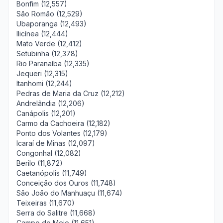
Bonfim (12,557)
São Romão (12,529)
Ubaporanga (12,493)
Ilicínea (12,444)
Mato Verde (12,412)
Setubinha (12,378)
Rio Paranaíba (12,335)
Jequeri (12,315)
Itanhomi (12,244)
Pedras de Maria da Cruz (12,212)
Andrelândia (12,206)
Canápolis (12,201)
Carmo da Cachoeira (12,182)
Ponto dos Volantes (12,179)
Icaraí de Minas (12,097)
Congonhal (12,082)
Berilo (11,872)
Caetanópolis (11,749)
Conceição dos Ouros (11,748)
São João do Manhuaçu (11,674)
Teixeiras (11,670)
Serra do Salitre (11,668)
Campo do Meio (11,651)