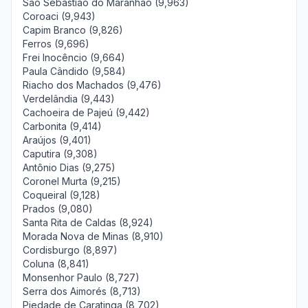
São Sebastião do Maranhão (9,963)
Coroaci (9,943)
Capim Branco (9,826)
Ferros (9,696)
Frei Inocêncio (9,664)
Paula Cândido (9,584)
Riacho dos Machados (9,476)
Verdelândia (9,443)
Cachoeira de Pajeú (9,442)
Carbonita (9,414)
Araújos (9,401)
Caputira (9,308)
Antônio Dias (9,275)
Coronel Murta (9,215)
Coqueiral (9,128)
Prados (9,080)
Santa Rita de Caldas (8,924)
Morada Nova de Minas (8,910)
Cordisburgo (8,897)
Coluna (8,841)
Monsenhor Paulo (8,727)
Serra dos Aimorés (8,713)
Piedade de Caratinga (8,702)