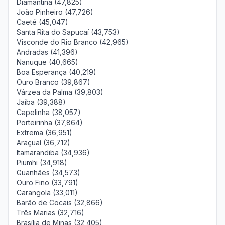
Diamantina (47,825)
João Pinheiro (47,726)
Caeté (45,047)
Santa Rita do Sapucaí (43,753)
Visconde do Rio Branco (42,965)
Andradas (41,396)
Nanuque (40,665)
Boa Esperança (40,219)
Ouro Branco (39,867)
Várzea da Palma (39,803)
Jaíba (39,388)
Capelinha (38,057)
Porteirinha (37,864)
Extrema (36,951)
Araçuaí (36,712)
Itamarandiba (34,936)
Piumhi (34,918)
Guanhães (34,573)
Ouro Fino (33,791)
Carangola (33,011)
Barão de Cocais (32,866)
Três Marias (32,716)
Brasília de Minas (32,405)