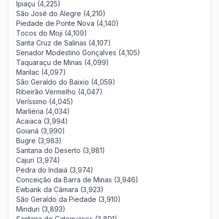
Ipiaçu (4,225)
São José do Alegre (4,210)
Piedade de Ponte Nova (4,140)
Tocos do Moji (4,109)
Santa Cruz de Salinas (4,107)
Senador Modestino Gonçalves (4,105)
Taquaraçu de Minas (4,099)
Marilac (4,097)
São Geraldo do Baixio (4,059)
Ribeirão Vermelho (4,047)
Veríssimo (4,045)
Marliéria (4,034)
Acaiaca (3,994)
Goianá (3,990)
Bugre (3,983)
Santana do Deserto (3,981)
Cajuri (3,974)
Pedra do Indaiá (3,974)
Conceição da Barra de Minas (3,946)
Ewbank da Câmara (3,923)
São Geraldo da Piedade (3,910)
Minduri (3,893)
Santana de Cataguases (3,891)