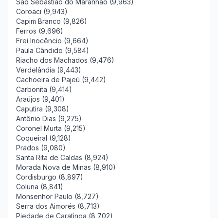
São Sebastião do Maranhão (9,963)
Coroaci (9,943)
Capim Branco (9,826)
Ferros (9,696)
Frei Inocêncio (9,664)
Paula Cândido (9,584)
Riacho dos Machados (9,476)
Verdelândia (9,443)
Cachoeira de Pajeú (9,442)
Carbonita (9,414)
Araújos (9,401)
Caputira (9,308)
Antônio Dias (9,275)
Coronel Murta (9,215)
Coqueiral (9,128)
Prados (9,080)
Santa Rita de Caldas (8,924)
Morada Nova de Minas (8,910)
Cordisburgo (8,897)
Coluna (8,841)
Monsenhor Paulo (8,727)
Serra dos Aimorés (8,713)
Piedade de Caratinga (8,702)