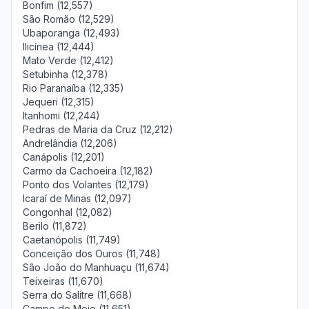
Bonfim (12,557)
São Romão (12,529)
Ubaporanga (12,493)
Ilicínea (12,444)
Mato Verde (12,412)
Setubinha (12,378)
Rio Paranaíba (12,335)
Jequeri (12,315)
Itanhomi (12,244)
Pedras de Maria da Cruz (12,212)
Andrelândia (12,206)
Canápolis (12,201)
Carmo da Cachoeira (12,182)
Ponto dos Volantes (12,179)
Icaraí de Minas (12,097)
Congonhal (12,082)
Berilo (11,872)
Caetanópolis (11,749)
Conceição dos Ouros (11,748)
São João do Manhuaçu (11,674)
Teixeiras (11,670)
Serra do Salitre (11,668)
Campo do Meio (11,651)