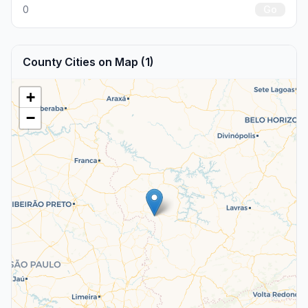
0
Go
County Cities on Map (1)
+
−