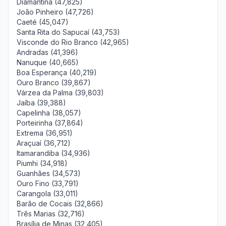
Diamantina (47,825)
João Pinheiro (47,726)
Caeté (45,047)
Santa Rita do Sapucaí (43,753)
Visconde do Rio Branco (42,965)
Andradas (41,396)
Nanuque (40,665)
Boa Esperança (40,219)
Ouro Branco (39,867)
Várzea da Palma (39,803)
Jaíba (39,388)
Capelinha (38,057)
Porteirinha (37,864)
Extrema (36,951)
Araçuaí (36,712)
Itamarandiba (34,936)
Piumhi (34,918)
Guanhães (34,573)
Ouro Fino (33,791)
Carangola (33,011)
Barão de Cocais (32,866)
Três Marias (32,716)
Brasília de Minas (32,405)