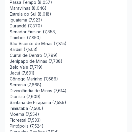
Passa Tempo (8,057)
Maravilhas (8,046)
Estrela do Sul (8,018)
Iguatama (7,923)
Durandé (7,870)
Senador Firmino (7,858)
Tombos (7,850)
São Vicente de Minas (7,815)
Baldim (7,803)
Curral de Dentro (7,799)
Jenipapo de Minas (7,738)
Belo Vale (7,719)
Jacuí (7,691)
Cônego Marinho (7,686)
Serrania (7,668)
Divinolândia de Minas (7,614)
Dionísio (7,609)
Santana de Pirapama (7,589)
Inimutaba (7,560)
Moema (7,554)
Florestal (7,533)
Pintópolis (7,524)
Claro dos Poções (7,514)