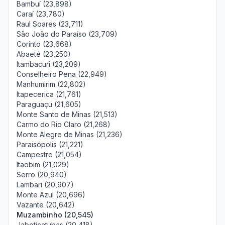
Bambuí (23,898)
Caraí (23,780)
Raul Soares (23,711)
São João do Paraíso (23,709)
Corinto (23,668)
Abaeté (23,250)
Itambacuri (23,209)
Conselheiro Pena (22,949)
Manhumirim (22,802)
Itapecerica (21,761)
Paraguaçu (21,605)
Monte Santo de Minas (21,513)
Carmo do Rio Claro (21,268)
Monte Alegre de Minas (21,236)
Paraisópolis (21,221)
Campestre (21,054)
Itaobim (21,029)
Serro (20,940)
Lambari (20,907)
Monte Azul (20,696)
Vazante (20,642)
Muzambinho (20,545)
Jaboticatubas (20,418)