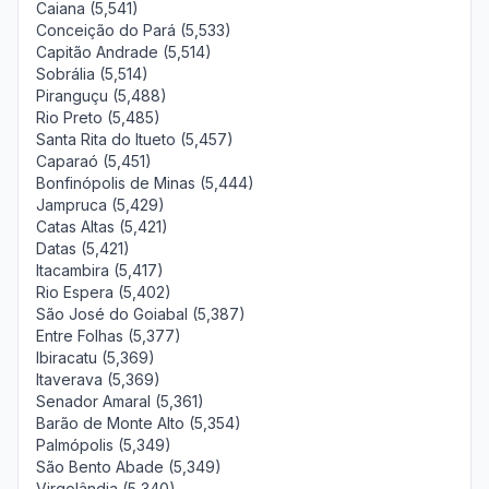
Caiana (5,541)
Conceição do Pará (5,533)
Capitão Andrade (5,514)
Sobrália (5,514)
Piranguçu (5,488)
Rio Preto (5,485)
Santa Rita do Itueto (5,457)
Caparaó (5,451)
Bonfinópolis de Minas (5,444)
Jampruca (5,429)
Catas Altas (5,421)
Datas (5,421)
Itacambira (5,417)
Rio Espera (5,402)
São José do Goiabal (5,387)
Entre Folhas (5,377)
Ibiracatu (5,369)
Itaverava (5,369)
Senador Amaral (5,361)
Barão de Monte Alto (5,354)
Palmópolis (5,349)
São Bento Abade (5,349)
Virgolândia (5,340)