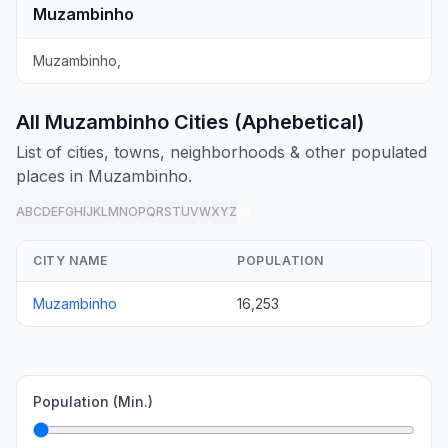
Muzambinho
Muzambinho,
All Muzambinho Cities (Aphebetical)
List of cities, towns, neighborhoods & other populated
places in Muzambinho.
A
B
C
D
E
F
G
H
I
J
K
L
M
N
O
P
Q
R
S
T
U
V
W
X
Y
Z
all
CITY NAME
POPULATION
Muzambinho
16,253
Population (Min.)