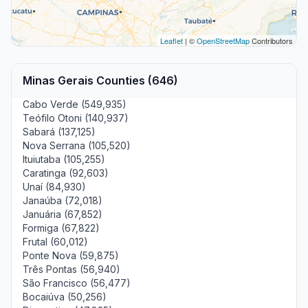
Leaflet
| ©
OpenStreetMap
Contributors
Minas Gerais Counties (646)
Cabo Verde (549,935)
Teófilo Otoni (140,937)
Sabará (137,125)
Nova Serrana (105,520)
Ituiutaba (105,255)
Caratinga (92,603)
Unaí (84,930)
Janaúba (72,018)
Januária (67,852)
Formiga (67,822)
Frutal (60,012)
Ponte Nova (59,875)
Três Pontas (56,940)
São Francisco (56,477)
Bocaiúva (50,256)