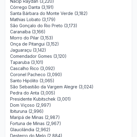
Nacip Raydan (3,220)
Córrego Danta (3,191)
Santa Bárbara do Monte Verde (3,182)
Mathias Lobato (3,179)
São Gonçalo do Rio Preto (3,173)
Caranaíba (3,166)
Morro do Pilar (3,153)
Onça de Pitangui (3,152)
Jaguaraçu (3,142)
Comendador Gomes (3,120)
Taparuba (3,101)
Cascalho Rico (3,092)
Coronel Pacheco (3,090)
Santo Hipólito (3,065)
São Sebastião da Vargem Alegre (3,024)
Pedra do Anta (3,005)
Presidente Kubitschek (3,001)
Dom Viçoso (2,997)
Ibituruna (2,996)
Maripá de Minas (2,987)
Fortuna de Minas (2,967)
Glaucilândia (2,962)
Desterro do Melo (2,884)