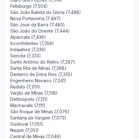
Felisburgo (7,504)
São João Batista do Glória (7,498)
Nova Porteirinha (7,497)
São José da Barra (7,480)
São João do Oriente (7,444)
Alpercata (7,436)
Inconfidentes (7,358)
Indaiabira (7,339)
Sericita (7,333)
Santo Antônio do Retiro (7,297)
Santa Rita de Minas (7,268)
Desterro de Entre Rios (7,255)
Engenheiro Navarro (7,241)
Reduto (7,201)
Varjão de MInas (7,138)
Delfinópolis (7,131)
Machacalis (7,111)
São Roque de Minas (7,076)
Santana da Vargem (7,073)
Guidoval (7,051)
Naque (7,051)
Central de Minas (7,046)