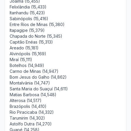
Joaíma (15,455)
Felixlândia (15,433)
Itanhandu (15,423)
Sabinópolis (15,416)
Entre Rios de Minas (15,380)
Itapagipe (15,379)
Chapada do Norte (15,345)
Capitão Enéas (15,313)
Areado (15,181)
Alvinópolis (15,169)
Miraí (15,111)
Botelhos (14,949)
Carmo de Minas (14,947)
Bom Jesus do Galho (14,862)
Montalvânia (14,747)
Santa Maria do Suaçuí (14,611)
Matias Barbosa (14,548)
Alterosa (14,517)
Brazópolis (14,410)
Rio Piracicaba (14,332)
Tarumirim (14,302)
Astolfo Dutra (14,270)
Guapé (14,258)