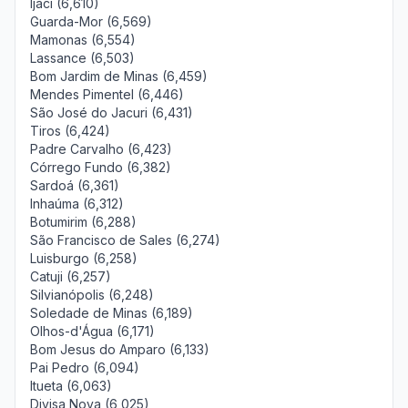
Ijaci (6,610)
Guarda-Mor (6,569)
Mamonas (6,554)
Lassance (6,503)
Bom Jardim de Minas (6,459)
Mendes Pimentel (6,446)
São José do Jacuri (6,431)
Tiros (6,424)
Padre Carvalho (6,423)
Córrego Fundo (6,382)
Sardoá (6,361)
Inhaúma (6,312)
Botumirim (6,288)
São Francisco de Sales (6,274)
Luisburgo (6,258)
Catuji (6,257)
Silvianópolis (6,248)
Soledade de Minas (6,189)
Olhos-d'Água (6,171)
Bom Jesus do Amparo (6,133)
Pai Pedro (6,094)
Itueta (6,063)
Divisa Nova (6,025)