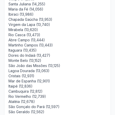
Santa Juliana (14,255)
Maria da Fé (14,056)
Ibiraci (13,986)
Chapada Gaúcha (13,953)
Virgem da Lapa (13,740)
Mirabela (13,620)
Rio Casca (13,473)
Abre Campo (13,444)
Martinho Campos (13,443)
Itaguara (13,435)
Dores do Indaiá (13,427)
Monte Belo (13,152)
São João das Missões (13,125)
Lagoa Dourada (13,063)
Cristais (12,931)
Mar de Espanha (12,901)
Itaipé (12,836)
Cambuquira (12,812)
Rio Vermelho (12,739)
Ataléia (12,678)
São Gonçalo do Pará (12,597)
São Geraldo (12,562)