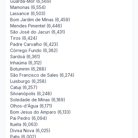
Guarda-Mor (6,569)
Mamonas (6,554)
Lassance (6,503)
Bom Jardim de Minas (6,459)
Mendes Pimentel (6,446)
São José do Jacuri (6,431)
Tiros (6,424)
Padre Carvalho (6,423)
Córrego Fundo (6,382)
Sardoá (6,361)
Inhaúma (6,312)
Botumirim (6,288)
São Francisco de Sales (6,274)
Luisburgo (6,258)
Catuji (6,257)
Silvianópolis (6,248)
Soledade de Minas (6,189)
Olhos-d'Água (6,171)
Bom Jesus do Amparo (6,133)
Pai Pedro (6,094)
Itueta (6,063)
Divisa Nova (6,025)
Patis (6,002)