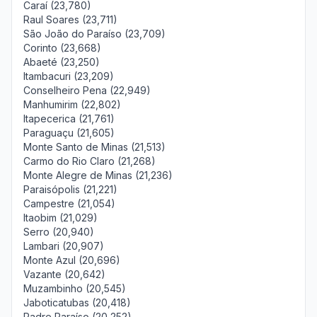
Caraí (23,780)
Raul Soares (23,711)
São João do Paraíso (23,709)
Corinto (23,668)
Abaeté (23,250)
Itambacuri (23,209)
Conselheiro Pena (22,949)
Manhumirim (22,802)
Itapecerica (21,761)
Paraguaçu (21,605)
Monte Santo de Minas (21,513)
Carmo do Rio Claro (21,268)
Monte Alegre de Minas (21,236)
Paraisópolis (21,221)
Campestre (21,054)
Itaobim (21,029)
Serro (20,940)
Lambari (20,907)
Monte Azul (20,696)
Vazante (20,642)
Muzambinho (20,545)
Jaboticatubas (20,418)
Padre Paraíso (20,252)