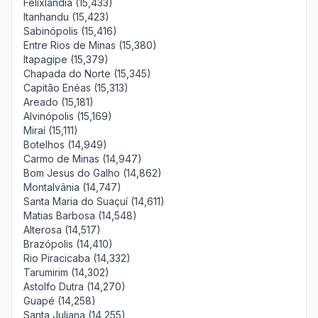
Felixlândia (15,433)
Itanhandu (15,423)
Sabinópolis (15,416)
Entre Rios de Minas (15,380)
Itapagipe (15,379)
Chapada do Norte (15,345)
Capitão Enéas (15,313)
Areado (15,181)
Alvinópolis (15,169)
Miraí (15,111)
Botelhos (14,949)
Carmo de Minas (14,947)
Bom Jesus do Galho (14,862)
Montalvânia (14,747)
Santa Maria do Suaçuí (14,611)
Matias Barbosa (14,548)
Alterosa (14,517)
Brazópolis (14,410)
Rio Piracicaba (14,332)
Tarumirim (14,302)
Astolfo Dutra (14,270)
Guapé (14,258)
Santa Juliana (14,255)