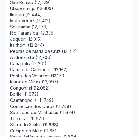
São Romão (12,529)
Ubaporanga (12,493)
Ilicínea (12,444)
Mato Verde (12,412)
Setubinha (12,378)
Rio Paranaíba (12,335)
Jequeri (12,315)
Itanhomi (12,244)
Pedras de Maria da Cruz (12,212)
Andrelândia (12,206)
Canápolis (12,201)
Carmo da Cachoeira (12,182)
Ponto dos Volantes (12,179)
Icaraí de Minas (12,097)
Congonhal (12,082)
Berilo (11,872)
Caetanópolis (11,749)
Conceição dos Ouros (11,748)
São João do Manhuaçu (11,674)
Teixeiras (11,670)
Serra do Salitre (11,668)
Campo do Meio (11,651)
Santo Antônio do Jacinto (11,604)