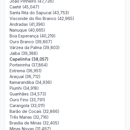
João Pinheiro (47,726)
Caeté (45,047)
Santa Rita do Sapucaí (43,753)
Visconde do Rio Branco (42,965)
Andradas (41,396)
Nanuque (40,665)
Boa Esperança (40,219)
Ouro Branco (39,867)
Várzea da Palma (39,803)
Jaíba (39,388)
Capelinha (38,057)
Porteirinha (37,864)
Extrema (36,951)
Araçuaí (36,712)
Itamarandiba (34,936)
Piumhi (34,918)
Guanhães (34,573)
Ouro Fino (33,791)
Carangola (33,011)
Barão de Cocais (32,866)
Três Marias (32,716)
Brasília de Minas (32,405)
Minas Novas (31,497)