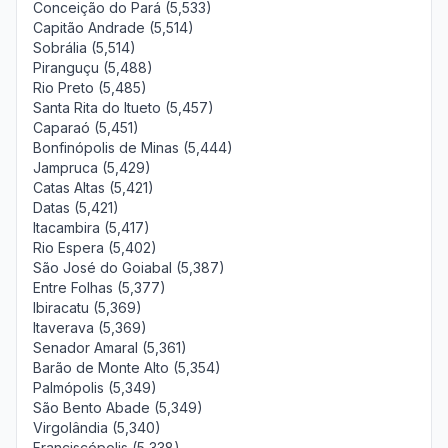
Conceição do Pará (5,533)
Capitão Andrade (5,514)
Sobrália (5,514)
Piranguçu (5,488)
Rio Preto (5,485)
Santa Rita do Itueto (5,457)
Caparaó (5,451)
Bonfinópolis de Minas (5,444)
Jampruca (5,429)
Catas Altas (5,421)
Datas (5,421)
Itacambira (5,417)
Rio Espera (5,402)
São José do Goiabal (5,387)
Entre Folhas (5,377)
Ibiracatu (5,369)
Itaverava (5,369)
Senador Amaral (5,361)
Barão de Monte Alto (5,354)
Palmópolis (5,349)
São Bento Abade (5,349)
Virgolândia (5,340)
Franciscópolis (5,338)