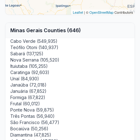
Leaflet
| ©
OpenStreetMap
Contributors
Minas Gerais Counties (646)
Cabo Verde (549,935)
Teófilo Otoni (140,937)
Sabará (137,125)
Nova Serrana (105,520)
Ituiutaba (105,255)
Caratinga (92,603)
Unaí (84,930)
Janaúba (72,018)
Januária (67,852)
Formiga (67,822)
Frutal (60,012)
Ponte Nova (59,875)
Três Pontas (56,940)
São Francisco (56,477)
Bocaiúva (50,256)
Diamantina (47,825)