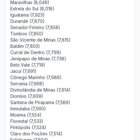
Maravilhas (8,046)
Estrela do Sul (8,018)
Iguatama (7,923)
Durandé (7,870)
Senador Firmino (7,858)
Tombos (7,850)
São Vicente de Minas (7,815)
Baldim (7,803)
Curral de Dentro (7,799)
Jenipapo de Minas (7,738)
Belo Vale (7,719)
Jacuí (7,691)
Cônego Marinho (7,686)
Serrania (7,668)
Divinolândia de Minas (7,614)
Dionísio (7,609)
Santana de Pirapama (7,589)
Inimutaba (7,560)
Moema (7,554)
Florestal (7,533)
Pintópolis (7,524)
Claro dos Poções (7,514)
Felisburgo (7,504)