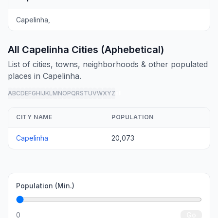
Capelinha,
All Capelinha Cities (Aphebetical)
List of cities, towns, neighborhoods & other populated
places in Capelinha.
A
B
C
D
E
F
G
H
I
J
K
L
M
N
O
P
Q
R
S
T
U
V
W
X
Y
Z
all
CITY NAME
POPULATION
Capelinha
20,073
Population (Min.)
0
Go