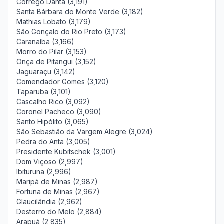
Córrego Danta (3,191)
Santa Bárbara do Monte Verde (3,182)
Mathias Lobato (3,179)
São Gonçalo do Rio Preto (3,173)
Caranaíba (3,166)
Morro do Pilar (3,153)
Onça de Pitangui (3,152)
Jaguaraçu (3,142)
Comendador Gomes (3,120)
Taparuba (3,101)
Cascalho Rico (3,092)
Coronel Pacheco (3,090)
Santo Hipólito (3,065)
São Sebastião da Vargem Alegre (3,024)
Pedra do Anta (3,005)
Presidente Kubitschek (3,001)
Dom Viçoso (2,997)
Ibituruna (2,996)
Maripá de Minas (2,987)
Fortuna de Minas (2,967)
Glaucilândia (2,962)
Desterro do Melo (2,884)
Arapuá (2,835)