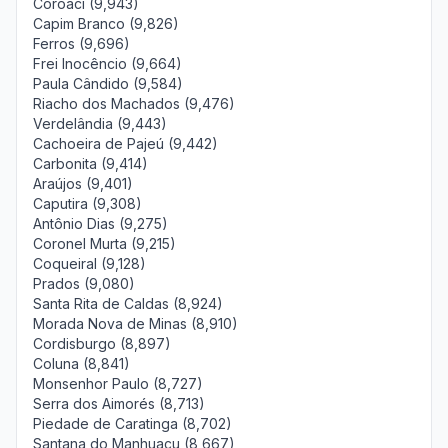
Coroaci (9,943)
Capim Branco (9,826)
Ferros (9,696)
Frei Inocêncio (9,664)
Paula Cândido (9,584)
Riacho dos Machados (9,476)
Verdelândia (9,443)
Cachoeira de Pajeú (9,442)
Carbonita (9,414)
Araújos (9,401)
Caputira (9,308)
Antônio Dias (9,275)
Coronel Murta (9,215)
Coqueiral (9,128)
Prados (9,080)
Santa Rita de Caldas (8,924)
Morada Nova de Minas (8,910)
Cordisburgo (8,897)
Coluna (8,841)
Monsenhor Paulo (8,727)
Serra dos Aimorés (8,713)
Piedade de Caratinga (8,702)
Santana do Manhuaçu (8,667)