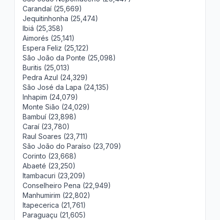
Carandaí (25,669)
Jequitinhonha (25,474)
Ibiá (25,358)
Aimorés (25,141)
Espera Feliz (25,122)
São João da Ponte (25,098)
Buritis (25,013)
Pedra Azul (24,329)
São José da Lapa (24,135)
Inhapim (24,079)
Monte Sião (24,029)
Bambuí (23,898)
Caraí (23,780)
Raul Soares (23,711)
São João do Paraíso (23,709)
Corinto (23,668)
Abaeté (23,250)
Itambacuri (23,209)
Conselheiro Pena (22,949)
Manhumirim (22,802)
Itapecerica (21,761)
Paraguaçu (21,605)