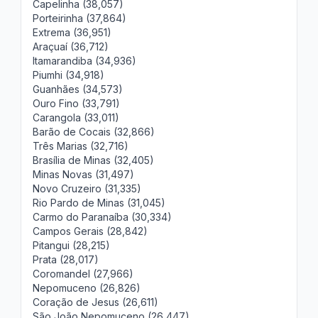
Capelinha (38,057)
Porteirinha (37,864)
Extrema (36,951)
Araçuaí (36,712)
Itamarandiba (34,936)
Piumhi (34,918)
Guanhães (34,573)
Ouro Fino (33,791)
Carangola (33,011)
Barão de Cocais (32,866)
Três Marias (32,716)
Brasília de Minas (32,405)
Minas Novas (31,497)
Novo Cruzeiro (31,335)
Rio Pardo de Minas (31,045)
Carmo do Paranaíba (30,334)
Campos Gerais (28,842)
Pitangui (28,215)
Prata (28,017)
Coromandel (27,966)
Nepomuceno (26,826)
Coração de Jesus (26,611)
São João Nepomuceno (26,447)