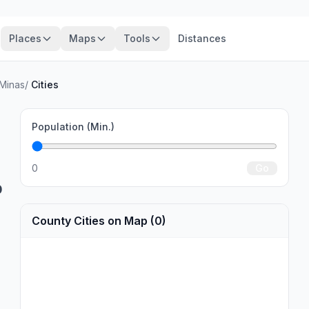
Places
Maps
Tools
Distances
 Minas
/
Cities
Population (Min.)
0
Go
0
County Cities on Map (0)