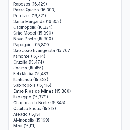
Raposos (16,429)
Passa Quatro (16,393)
Perdizes (16,321)
Santa Margarida (16,302)
Capinópolis (16,234)
Grão Mogol (15,890)
Nova Ponte (15,800)
Papagaios (15,800)
São João Evangelista (15,767)
Itamonte (15,714)
Cruzília (15,474)
Joaíma (15,455)
Felixlândia (15,433)
Itanhandu (15,423)
Sabinópolis (15,416)
Entre Rios de Minas (15,380)
Itapagipe (15,379)
Chapada do Norte (15,345)
Capitão Enéas (15,313)
Areado (15,181)
Alvinópolis (15,169)
Miraí (15,111)