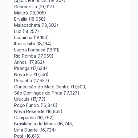
Águas Formosas (19,247)
Guaranésia (19,017)
Matipó (19,005)
Ervália (18,958)
Malacacheta (18,602)
Luz (18,257)
Ladainha (18,193)
Itacarambi (18,164)
Lagoa Formosa (18,111)
Rio Pomba (17,959)
Arinos (17,862)
Piranga (17,634)
Nova Era (17,551)
Peçanha (17,537)
Conceição do Mato Dentro (17,503)
São Domingos do Prata (17,327)
Urucuia (17,173)
Poço Fundo (16,846)
Nova Resende (16,832)
Campanha (16,762)
Brasilândia de Minas (16,748)
Lima Duarte (16,724)
Poté (16,616)