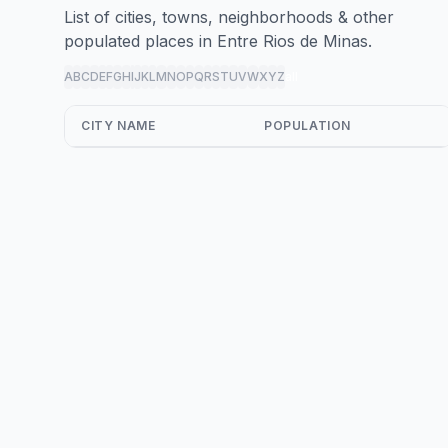
List of cities, towns, neighborhoods & other
populated places in Entre Rios de Minas.
A
B
C
D
E
F
G
H
I
J
K
L
M
N
O
P
Q
R
S
T
U
V
W
X
Y
Z
all
CITY NAME
POPULATION