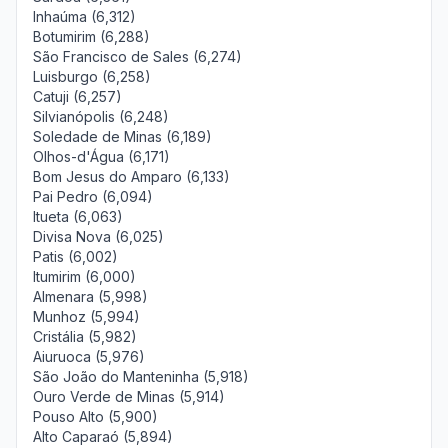
Inhaúma (6,312)
Botumirim (6,288)
São Francisco de Sales (6,274)
Luisburgo (6,258)
Catuji (6,257)
Silvianópolis (6,248)
Soledade de Minas (6,189)
Olhos-d'Água (6,171)
Bom Jesus do Amparo (6,133)
Pai Pedro (6,094)
Itueta (6,063)
Divisa Nova (6,025)
Patis (6,002)
Itumirim (6,000)
Almenara (5,998)
Munhoz (5,994)
Cristália (5,982)
Aiuruoca (5,976)
São João do Manteninha (5,918)
Ouro Verde de Minas (5,914)
Pouso Alto (5,900)
Alto Caparaó (5,894)