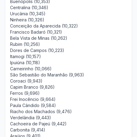
Buenópolis (10,353)
Centralina (10,346)
Urucânia (10,345)
Ninheira (10,326)
Conceição da Aparecida (10,322)
Francisco Badaró (10,321)
Bela Vista de Minas (10,262)
Rubim (10,256)
Dores de Campos (10,223)
Itamogi (10,157)
Ipuiúna (10,118)
Carneirinho (10,066)
São Sebastião do Maranhão (9,963)
Coroaci (9,943)
Capim Branco (9,826)
Ferros (9,696)
Frei Inocêncio (9,664)
Paula Cândido (9,584)
Riacho dos Machados (9,476)
Verdelândia (9,443)
Cachoeira de Pajeú (9,442)
Carbonita (9,414)
Araújos (9,401)