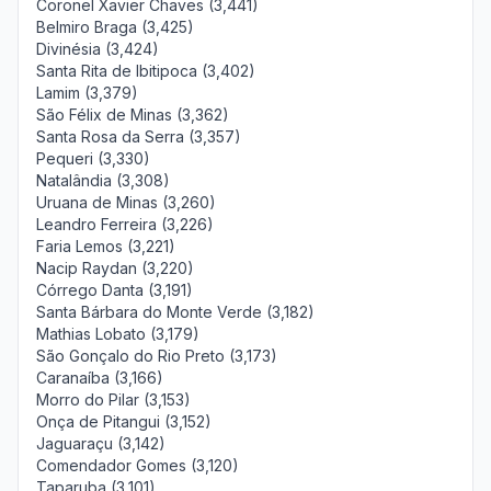
Coronel Xavier Chaves (3,441)
Belmiro Braga (3,425)
Divinésia (3,424)
Santa Rita de Ibitipoca (3,402)
Lamim (3,379)
São Félix de Minas (3,362)
Santa Rosa da Serra (3,357)
Pequeri (3,330)
Natalândia (3,308)
Uruana de Minas (3,260)
Leandro Ferreira (3,226)
Faria Lemos (3,221)
Nacip Raydan (3,220)
Córrego Danta (3,191)
Santa Bárbara do Monte Verde (3,182)
Mathias Lobato (3,179)
São Gonçalo do Rio Preto (3,173)
Caranaíba (3,166)
Morro do Pilar (3,153)
Onça de Pitangui (3,152)
Jaguaraçu (3,142)
Comendador Gomes (3,120)
Taparuba (3,101)