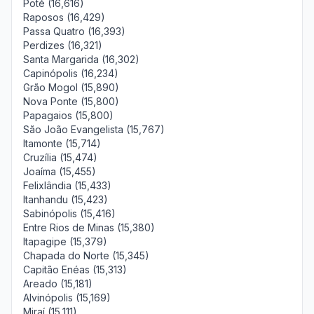
Poté (16,616)
Raposos (16,429)
Passa Quatro (16,393)
Perdizes (16,321)
Santa Margarida (16,302)
Capinópolis (16,234)
Grão Mogol (15,890)
Nova Ponte (15,800)
Papagaios (15,800)
São João Evangelista (15,767)
Itamonte (15,714)
Cruzília (15,474)
Joaíma (15,455)
Felixlândia (15,433)
Itanhandu (15,423)
Sabinópolis (15,416)
Entre Rios de Minas (15,380)
Itapagipe (15,379)
Chapada do Norte (15,345)
Capitão Enéas (15,313)
Areado (15,181)
Alvinópolis (15,169)
Miraí (15,111)