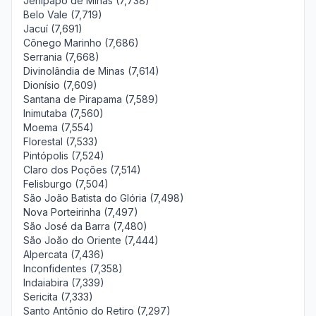
Jenipapo de Minas (7,738)
Belo Vale (7,719)
Jacuí (7,691)
Cônego Marinho (7,686)
Serrania (7,668)
Divinolândia de Minas (7,614)
Dionísio (7,609)
Santana de Pirapama (7,589)
Inimutaba (7,560)
Moema (7,554)
Florestal (7,533)
Pintópolis (7,524)
Claro dos Poções (7,514)
Felisburgo (7,504)
São João Batista do Glória (7,498)
Nova Porteirinha (7,497)
São José da Barra (7,480)
São João do Oriente (7,444)
Alpercata (7,436)
Inconfidentes (7,358)
Indaiabira (7,339)
Sericita (7,333)
Santo Antônio do Retiro (7,297)