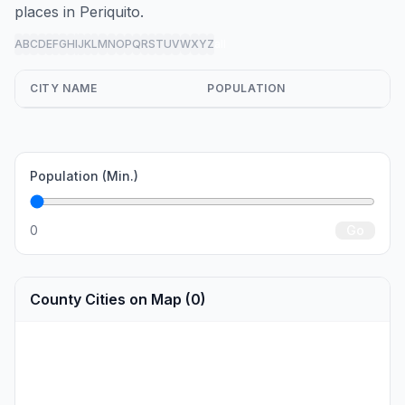
places in Periquito.
A
B
C
D
E
F
G
H
I
J
K
L
M
N
O
P
Q
R
S
T
U
V
W
X
Y
Z
all
CITY NAME
POPULATION
Population (Min.)
0
Go
County Cities on Map (0)