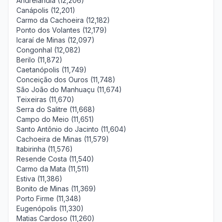
Andrelândia (12,206)
Canápolis (12,201)
Carmo da Cachoeira (12,182)
Ponto dos Volantes (12,179)
Icaraí de Minas (12,097)
Congonhal (12,082)
Berilo (11,872)
Caetanópolis (11,749)
Conceição dos Ouros (11,748)
São João do Manhuaçu (11,674)
Teixeiras (11,670)
Serra do Salitre (11,668)
Campo do Meio (11,651)
Santo Antônio do Jacinto (11,604)
Cachoeira de Minas (11,579)
Itabirinha (11,576)
Resende Costa (11,540)
Carmo da Mata (11,511)
Estiva (11,386)
Bonito de Minas (11,369)
Porto Firme (11,348)
Eugenópolis (11,330)
Matias Cardoso (11,260)