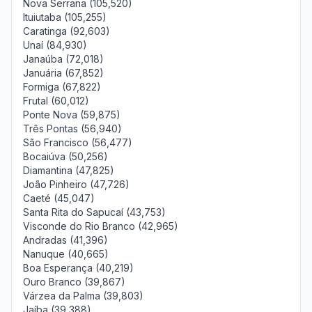
Nova Serrana (105,520)
Ituiutaba (105,255)
Caratinga (92,603)
Unaí (84,930)
Janaúba (72,018)
Januária (67,852)
Formiga (67,822)
Frutal (60,012)
Ponte Nova (59,875)
Três Pontas (56,940)
São Francisco (56,477)
Bocaiúva (50,256)
Diamantina (47,825)
João Pinheiro (47,726)
Caeté (45,047)
Santa Rita do Sapucaí (43,753)
Visconde do Rio Branco (42,965)
Andradas (41,396)
Nanuque (40,665)
Boa Esperança (40,219)
Ouro Branco (39,867)
Várzea da Palma (39,803)
Jaíba (39,388)