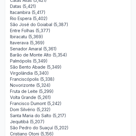
Catas Altas (5,421)
Datas (5,421)
Itacambira (5,417)
Rio Espera (5,402)
São José do Goiabal (5,387)
Entre Folhas (5,377)
Ibiracatu (5,369)
Itaverava (5,369)
Senador Amaral (5,361)
Barão de Monte Alto (5,354)
Palmópolis (5,349)
São Bento Abade (5,349)
Virgolândia (5,340)
Franciscópolis (5,338)
Novorizonte (5,324)
Fruta de Leite (5,299)
Volta Grande (5,261)
Francisco Dumont (5,242)
Dom Silvério (5,232)
Santa Maria do Salto (5,217)
Jequitibá (5,207)
São Pedro do Suaçuí (5,202)
Cristiano Otoni (5,156)