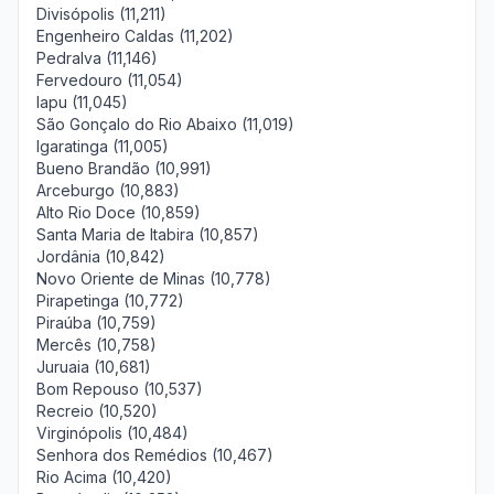
Divisópolis (11,211)
Engenheiro Caldas (11,202)
Pedralva (11,146)
Fervedouro (11,054)
Iapu (11,045)
São Gonçalo do Rio Abaixo (11,019)
Igaratinga (11,005)
Bueno Brandão (10,991)
Arceburgo (10,883)
Alto Rio Doce (10,859)
Santa Maria de Itabira (10,857)
Jordânia (10,842)
Novo Oriente de Minas (10,778)
Pirapetinga (10,772)
Piraúba (10,759)
Mercês (10,758)
Juruaia (10,681)
Bom Repouso (10,537)
Recreio (10,520)
Virginópolis (10,484)
Senhora dos Remédios (10,467)
Rio Acima (10,420)