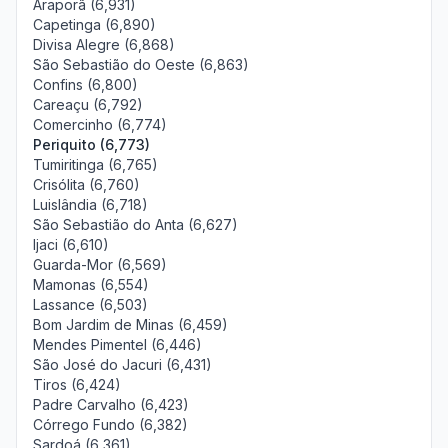
Araporã (6,931)
Capetinga (6,890)
Divisa Alegre (6,868)
São Sebastião do Oeste (6,863)
Confins (6,800)
Careaçu (6,792)
Comercinho (6,774)
Periquito (6,773)
Tumiritinga (6,765)
Crisólita (6,760)
Luislândia (6,718)
São Sebastião do Anta (6,627)
Ijaci (6,610)
Guarda-Mor (6,569)
Mamonas (6,554)
Lassance (6,503)
Bom Jardim de Minas (6,459)
Mendes Pimentel (6,446)
São José do Jacuri (6,431)
Tiros (6,424)
Padre Carvalho (6,423)
Córrego Fundo (6,382)
Sardoá (6,361)