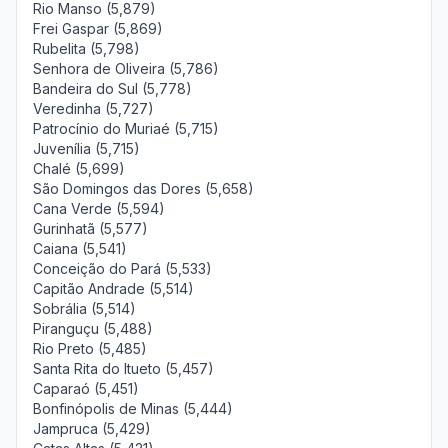
Rio Manso (5,879)
Frei Gaspar (5,869)
Rubelita (5,798)
Senhora de Oliveira (5,786)
Bandeira do Sul (5,778)
Veredinha (5,727)
Patrocínio do Muriaé (5,715)
Juvenília (5,715)
Chalé (5,699)
São Domingos das Dores (5,658)
Cana Verde (5,594)
Gurinhatã (5,577)
Caiana (5,541)
Conceição do Pará (5,533)
Capitão Andrade (5,514)
Sobrália (5,514)
Piranguçu (5,488)
Rio Preto (5,485)
Santa Rita do Itueto (5,457)
Caparaó (5,451)
Bonfinópolis de Minas (5,444)
Jampruca (5,429)