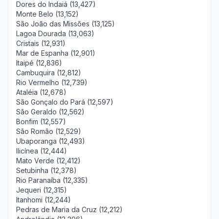
Dores do Indaiá (13,427)
Monte Belo (13,152)
São João das Missões (13,125)
Lagoa Dourada (13,063)
Cristais (12,931)
Mar de Espanha (12,901)
Itaipé (12,836)
Cambuquira (12,812)
Rio Vermelho (12,739)
Ataléia (12,678)
São Gonçalo do Pará (12,597)
São Geraldo (12,562)
Bonfim (12,557)
São Romão (12,529)
Ubaporanga (12,493)
Ilicínea (12,444)
Mato Verde (12,412)
Setubinha (12,378)
Rio Paranaíba (12,335)
Jequeri (12,315)
Itanhomi (12,244)
Pedras de Maria da Cruz (12,212)