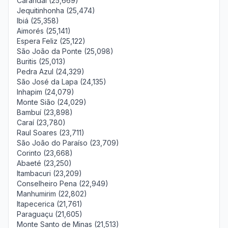
Carandaí (25,669)
Jequitinhonha (25,474)
Ibiá (25,358)
Aimorés (25,141)
Espera Feliz (25,122)
São João da Ponte (25,098)
Buritis (25,013)
Pedra Azul (24,329)
São José da Lapa (24,135)
Inhapim (24,079)
Monte Sião (24,029)
Bambuí (23,898)
Caraí (23,780)
Raul Soares (23,711)
São João do Paraíso (23,709)
Corinto (23,668)
Abaeté (23,250)
Itambacuri (23,209)
Conselheiro Pena (22,949)
Manhumirim (22,802)
Itapecerica (21,761)
Paraguaçu (21,605)
Monte Santo de Minas (21,513)