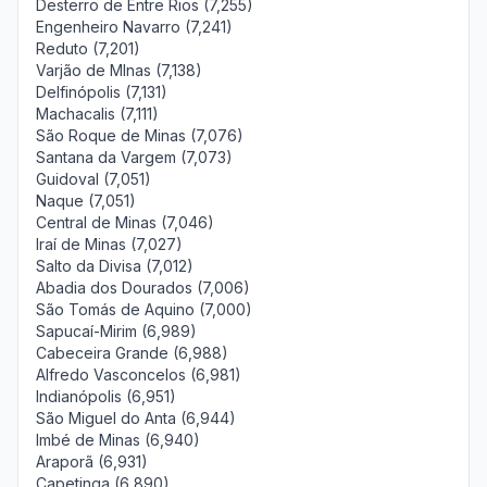
Desterro de Entre Rios (7,255)
Engenheiro Navarro (7,241)
Reduto (7,201)
Varjão de MInas (7,138)
Delfinópolis (7,131)
Machacalis (7,111)
São Roque de Minas (7,076)
Santana da Vargem (7,073)
Guidoval (7,051)
Naque (7,051)
Central de Minas (7,046)
Iraí de Minas (7,027)
Salto da Divisa (7,012)
Abadia dos Dourados (7,006)
São Tomás de Aquino (7,000)
Sapucaí-Mirim (6,989)
Cabeceira Grande (6,988)
Alfredo Vasconcelos (6,981)
Indianópolis (6,951)
São Miguel do Anta (6,944)
Imbé de Minas (6,940)
Araporã (6,931)
Capetinga (6,890)