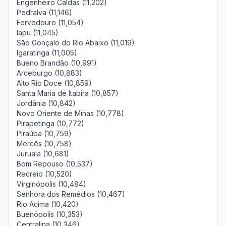
Engenheiro Caldas (11,202)
Pedralva (11,146)
Fervedouro (11,054)
Iapu (11,045)
São Gonçalo do Rio Abaixo (11,019)
Igaratinga (11,005)
Bueno Brandão (10,991)
Arceburgo (10,883)
Alto Rio Doce (10,859)
Santa Maria de Itabira (10,857)
Jordânia (10,842)
Novo Oriente de Minas (10,778)
Pirapetinga (10,772)
Piraúba (10,759)
Mercês (10,758)
Juruaia (10,681)
Bom Repouso (10,537)
Recreio (10,520)
Virginópolis (10,484)
Senhora dos Remédios (10,467)
Rio Acima (10,420)
Buenópolis (10,353)
Centralina (10,346)