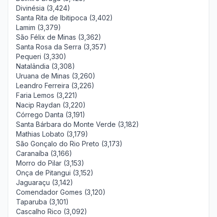
Divinésia (3,424)
Santa Rita de Ibitipoca (3,402)
Lamim (3,379)
São Félix de Minas (3,362)
Santa Rosa da Serra (3,357)
Pequeri (3,330)
Natalândia (3,308)
Uruana de Minas (3,260)
Leandro Ferreira (3,226)
Faria Lemos (3,221)
Nacip Raydan (3,220)
Córrego Danta (3,191)
Santa Bárbara do Monte Verde (3,182)
Mathias Lobato (3,179)
São Gonçalo do Rio Preto (3,173)
Caranaíba (3,166)
Morro do Pilar (3,153)
Onça de Pitangui (3,152)
Jaguaraçu (3,142)
Comendador Gomes (3,120)
Taparuba (3,101)
Cascalho Rico (3,092)