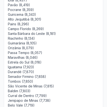
Ibiaí (8,437)
Pavão (8,419)
Pocrane (8,359)
Guiricema (8,343)
Alto Jequitibá (8,301)
Pains (8,296)
Campo Florido (8,269)
Santa Bárbara do Leste (8,181)
Riachinho (8,134)
Guimarânia (8,105)
Orizânia (8,079)
Passa Tempo (8,057)
Maravilhas (8,046)
Estrela do Sul (8,018)
Iguatama (7,923)
Durandé (7,870)
Senador Firmino (7,858)
Tombos (7,850)
São Vicente de Minas (7,815)
Baldim (7,803)
Curral de Dentro (7,799)
Jenipapo de Minas (7,738)
Belo Vale (7,719)