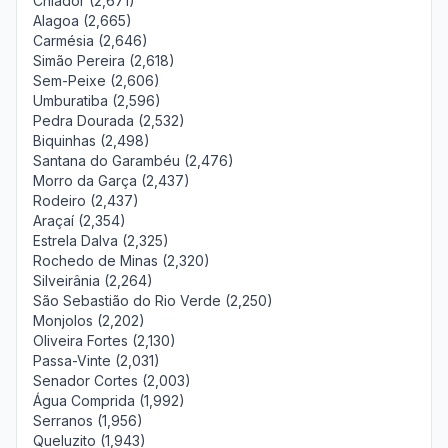
Chiador (2,671)
Alagoa (2,665)
Carmésia (2,646)
Simão Pereira (2,618)
Sem-Peixe (2,606)
Umburatiba (2,596)
Pedra Dourada (2,532)
Biquinhas (2,498)
Santana do Garambéu (2,476)
Morro da Garça (2,437)
Rodeiro (2,437)
Araçaí (2,354)
Estrela Dalva (2,325)
Rochedo de Minas (2,320)
Silveirânia (2,264)
São Sebastião do Rio Verde (2,250)
Monjolos (2,202)
Oliveira Fortes (2,130)
Passa-Vinte (2,031)
Senador Cortes (2,003)
Água Comprida (1,992)
Serranos (1,956)
Queluzito (1,943)