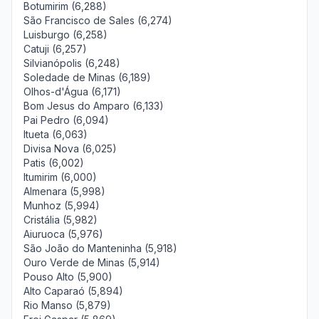
Botumirim (6,288)
São Francisco de Sales (6,274)
Luisburgo (6,258)
Catuji (6,257)
Silvianópolis (6,248)
Soledade de Minas (6,189)
Olhos-d'Água (6,171)
Bom Jesus do Amparo (6,133)
Pai Pedro (6,094)
Itueta (6,063)
Divisa Nova (6,025)
Patis (6,002)
Itumirim (6,000)
Almenara (5,998)
Munhoz (5,994)
Cristália (5,982)
Aiuruoca (5,976)
São João do Manteninha (5,918)
Ouro Verde de Minas (5,914)
Pouso Alto (5,900)
Alto Caparaó (5,894)
Rio Manso (5,879)