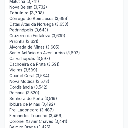
Matutina (3,741)
Nova Belém (3,732)
Tabuleiro (3,708)
Córrego do Bom Jesus (3,694)
Catas Altas da Noruega (3,653)
Pedrinópolis (3,643)
Cruzeiro da Fortaleza (3,639)
Pratinha (3,631)
Alvorada de Minas (3,605)
Santo Antônio do Aventureiro (3,602)
Carvalhópolis (3,597)
Cachoeira da Prata (3,591)
Vieiras (3,589)
Quartel Geral (3,584)
Nova Módica (3,573)
Cordislândia (3,542)
Romaria (3,520)
Senhora do Porto (3,519)
Ibitiúra de Minas (3,492)
Frei Lagonegro (3,487)
Fernandes Tourinho (3,466)
Coronel Xavier Chaves (3,441)
Belmiro Braga (3,425)