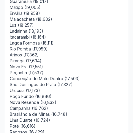
Guaranésia (19,017)
Matipó (19,005)
Ervália (18,958)
Malacacheta (18,602)
Luz (18,257)
Ladainha (18,193)
Itacarambi (18,164)
Lagoa Formosa (18,111)
Rio Pomba (17,959)
Arinos (17,862)
Piranga (17,634)
Nova Era (17,551)
Peçanha (17,537)
Conceição do Mato Dentro (17,503)
São Domingos do Prata (17,327)
Urucuia (17,173)
Poço Fundo (16,846)
Nova Resende (16,832)
Campanha (16,762)
Brasilândia de Minas (16,748)
Lima Duarte (16,724)
Poté (16,616)
Raposos (16,429)