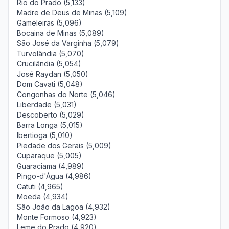
Rio do Prado (5,133)
Madre de Deus de Minas (5,109)
Gameleiras (5,096)
Bocaina de Minas (5,089)
São José da Varginha (5,079)
Turvolândia (5,070)
Crucilândia (5,054)
José Raydan (5,050)
Dom Cavati (5,048)
Congonhas do Norte (5,046)
Liberdade (5,031)
Descoberto (5,029)
Barra Longa (5,015)
Ibertioga (5,010)
Piedade dos Gerais (5,009)
Cuparaque (5,005)
Guaraciama (4,989)
Pingo-d'Água (4,986)
Catuti (4,965)
Moeda (4,934)
São João da Lagoa (4,932)
Monte Formoso (4,923)
Leme do Prado (4,920)