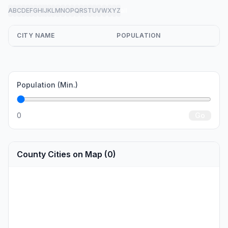
A
B
C
D
E
F
G
H
I
J
K
L
M
N
O
P
Q
R
S
T
U
V
W
X
Y
Z
all
CITY NAME
POPULATION
Population (Min.)
0
Go
County Cities on Map (0)