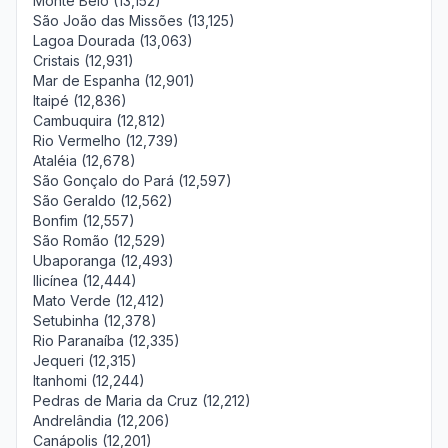
Monte Belo (13,152)
São João das Missões (13,125)
Lagoa Dourada (13,063)
Cristais (12,931)
Mar de Espanha (12,901)
Itaipé (12,836)
Cambuquira (12,812)
Rio Vermelho (12,739)
Ataléia (12,678)
São Gonçalo do Pará (12,597)
São Geraldo (12,562)
Bonfim (12,557)
São Romão (12,529)
Ubaporanga (12,493)
Ilicínea (12,444)
Mato Verde (12,412)
Setubinha (12,378)
Rio Paranaíba (12,335)
Jequeri (12,315)
Itanhomi (12,244)
Pedras de Maria da Cruz (12,212)
Andrelândia (12,206)
Canápolis (12,201)