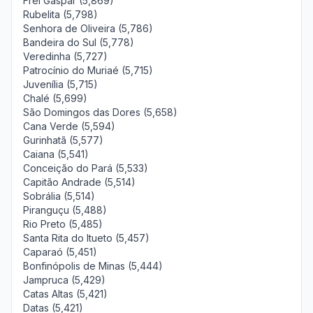
Frei Gaspar (5,869)
Rubelita (5,798)
Senhora de Oliveira (5,786)
Bandeira do Sul (5,778)
Veredinha (5,727)
Patrocínio do Muriaé (5,715)
Juvenília (5,715)
Chalé (5,699)
São Domingos das Dores (5,658)
Cana Verde (5,594)
Gurinhatã (5,577)
Caiana (5,541)
Conceição do Pará (5,533)
Capitão Andrade (5,514)
Sobrália (5,514)
Piranguçu (5,488)
Rio Preto (5,485)
Santa Rita do Itueto (5,457)
Caparaó (5,451)
Bonfinópolis de Minas (5,444)
Jampruca (5,429)
Catas Altas (5,421)
Datas (5,421)