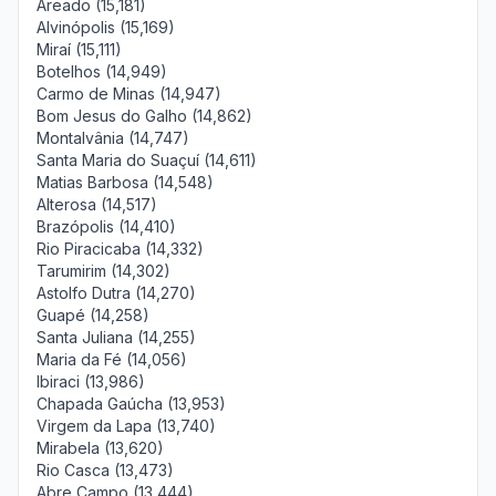
Areado (15,181)
Alvinópolis (15,169)
Miraí (15,111)
Botelhos (14,949)
Carmo de Minas (14,947)
Bom Jesus do Galho (14,862)
Montalvânia (14,747)
Santa Maria do Suaçuí (14,611)
Matias Barbosa (14,548)
Alterosa (14,517)
Brazópolis (14,410)
Rio Piracicaba (14,332)
Tarumirim (14,302)
Astolfo Dutra (14,270)
Guapé (14,258)
Santa Juliana (14,255)
Maria da Fé (14,056)
Ibiraci (13,986)
Chapada Gaúcha (13,953)
Virgem da Lapa (13,740)
Mirabela (13,620)
Rio Casca (13,473)
Abre Campo (13,444)