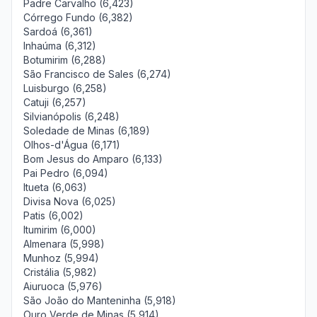
Padre Carvalho (6,423)
Córrego Fundo (6,382)
Sardoá (6,361)
Inhaúma (6,312)
Botumirim (6,288)
São Francisco de Sales (6,274)
Luisburgo (6,258)
Catuji (6,257)
Silvianópolis (6,248)
Soledade de Minas (6,189)
Olhos-d'Água (6,171)
Bom Jesus do Amparo (6,133)
Pai Pedro (6,094)
Itueta (6,063)
Divisa Nova (6,025)
Patis (6,002)
Itumirim (6,000)
Almenara (5,998)
Munhoz (5,994)
Cristália (5,982)
Aiuruoca (5,976)
São João do Manteninha (5,918)
Ouro Verde de Minas (5,914)