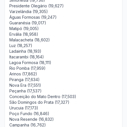
Simonésia (19,736)
Presidente Olegário (19,627)
Varzelândia (19,305)
Águas Formosas (19,247)
Guaranésia (19,017)
Matipó (19,005)
Ervália (18,958)
Malacacheta (18,602)
Luz (18,257)
Ladainha (18,193)
Itacarambi (18,164)
Lagoa Formosa (18,111)
Rio Pomba (17,959)
Arinos (17,862)
Piranga (17,634)
Nova Era (17,551)
Peçanha (17,537)
Conceição do Mato Dentro (17,503)
São Domingos do Prata (17,327)
Urucuia (17,173)
Poço Fundo (16,846)
Nova Resende (16,832)
Campanha (16,762)