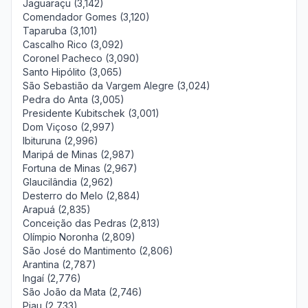
Jaguaraçu (3,142)
Comendador Gomes (3,120)
Taparuba (3,101)
Cascalho Rico (3,092)
Coronel Pacheco (3,090)
Santo Hipólito (3,065)
São Sebastião da Vargem Alegre (3,024)
Pedra do Anta (3,005)
Presidente Kubitschek (3,001)
Dom Viçoso (2,997)
Ibituruna (2,996)
Maripá de Minas (2,987)
Fortuna de Minas (2,967)
Glaucilândia (2,962)
Desterro do Melo (2,884)
Arapuá (2,835)
Conceição das Pedras (2,813)
Olímpio Noronha (2,809)
São José do Mantimento (2,806)
Arantina (2,787)
Ingaí (2,776)
São João da Mata (2,746)
Piau (2,733)