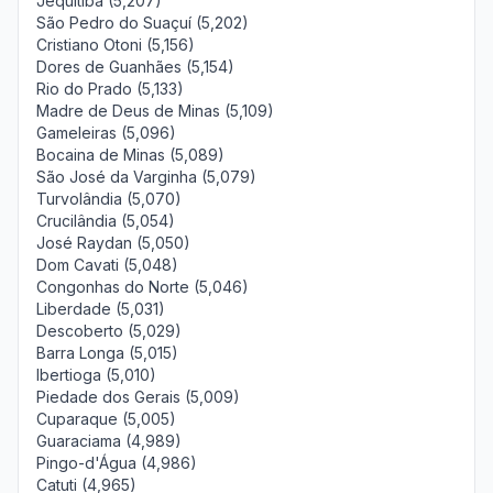
Jequitibá (5,207)
São Pedro do Suaçuí (5,202)
Cristiano Otoni (5,156)
Dores de Guanhães (5,154)
Rio do Prado (5,133)
Madre de Deus de Minas (5,109)
Gameleiras (5,096)
Bocaina de Minas (5,089)
São José da Varginha (5,079)
Turvolândia (5,070)
Crucilândia (5,054)
José Raydan (5,050)
Dom Cavati (5,048)
Congonhas do Norte (5,046)
Liberdade (5,031)
Descoberto (5,029)
Barra Longa (5,015)
Ibertioga (5,010)
Piedade dos Gerais (5,009)
Cuparaque (5,005)
Guaraciama (4,989)
Pingo-d'Água (4,986)
Catuti (4,965)