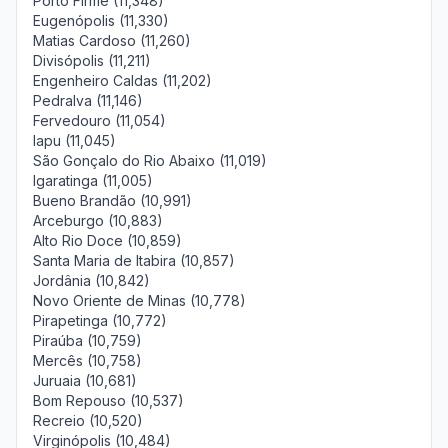
Porto Firme (11,348)
Eugenópolis (11,330)
Matias Cardoso (11,260)
Divisópolis (11,211)
Engenheiro Caldas (11,202)
Pedralva (11,146)
Fervedouro (11,054)
Iapu (11,045)
São Gonçalo do Rio Abaixo (11,019)
Igaratinga (11,005)
Bueno Brandão (10,991)
Arceburgo (10,883)
Alto Rio Doce (10,859)
Santa Maria de Itabira (10,857)
Jordânia (10,842)
Novo Oriente de Minas (10,778)
Pirapetinga (10,772)
Piraúba (10,759)
Mercês (10,758)
Juruaia (10,681)
Bom Repouso (10,537)
Recreio (10,520)
Virginópolis (10,484)