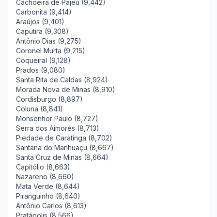
Cachoeira de Pajeú (9,442)
Carbonita (9,414)
Araújos (9,401)
Caputira (9,308)
Antônio Dias (9,275)
Coronel Murta (9,215)
Coqueiral (9,128)
Prados (9,080)
Santa Rita de Caldas (8,924)
Morada Nova de Minas (8,910)
Cordisburgo (8,897)
Coluna (8,841)
Monsenhor Paulo (8,727)
Serra dos Aimorés (8,713)
Piedade de Caratinga (8,702)
Santana do Manhuaçu (8,667)
Santa Cruz de Minas (8,664)
Capitólio (8,663)
Nazareno (8,660)
Mata Verde (8,644)
Piranguinho (8,640)
Antônio Carlos (8,613)
Pratápolis (8,566)