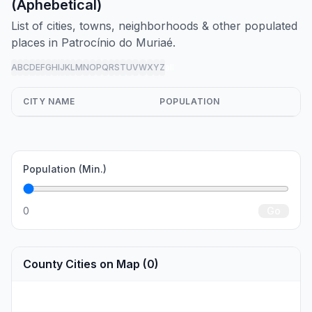
(Aphebetical)
List of cities, towns, neighborhoods & other populated
places in Patrocínio do Muriaé.
A
B
C
D
E
F
G
H
I
J
K
L
M
N
O
P
Q
R
S
T
U
V
W
X
Y
Z
all
CITY NAME
POPULATION
Population (Min.)
0
Go
County Cities on Map (0)