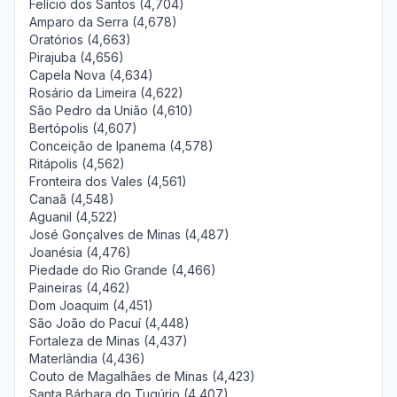
Felício dos Santos (4,704)
Amparo da Serra (4,678)
Oratórios (4,663)
Pirajuba (4,656)
Capela Nova (4,634)
Rosário da Limeira (4,622)
São Pedro da União (4,610)
Bertópolis (4,607)
Conceição de Ipanema (4,578)
Ritápolis (4,562)
Fronteira dos Vales (4,561)
Canaã (4,548)
Aguanil (4,522)
José Gonçalves de Minas (4,487)
Joanésia (4,476)
Piedade do Rio Grande (4,466)
Paineiras (4,462)
Dom Joaquim (4,451)
São João do Pacuí (4,448)
Fortaleza de Minas (4,437)
Materlândia (4,436)
Couto de Magalhães de Minas (4,423)
Santa Bárbara do Tugúrio (4,407)