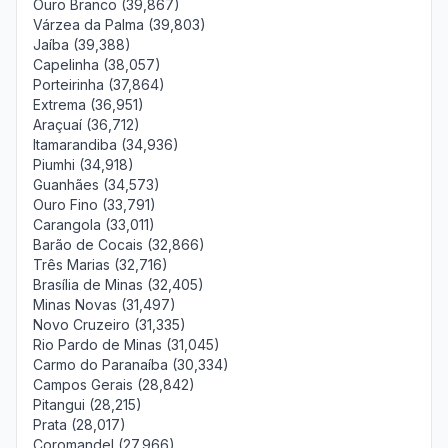
Ouro Branco (39,867)
Várzea da Palma (39,803)
Jaíba (39,388)
Capelinha (38,057)
Porteirinha (37,864)
Extrema (36,951)
Araçuaí (36,712)
Itamarandiba (34,936)
Piumhi (34,918)
Guanhães (34,573)
Ouro Fino (33,791)
Carangola (33,011)
Barão de Cocais (32,866)
Três Marias (32,716)
Brasília de Minas (32,405)
Minas Novas (31,497)
Novo Cruzeiro (31,335)
Rio Pardo de Minas (31,045)
Carmo do Paranaíba (30,334)
Campos Gerais (28,842)
Pitangui (28,215)
Prata (28,017)
Coromandel (27,966)