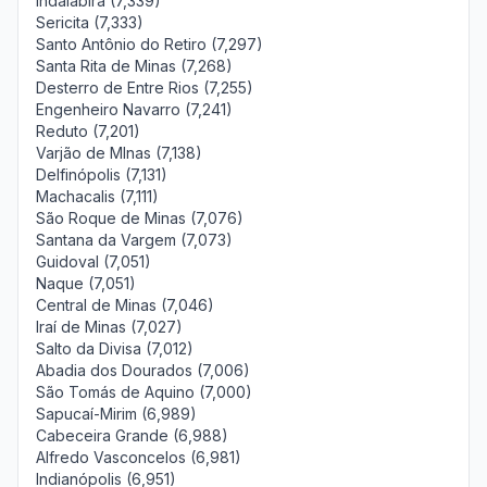
Indaiabira (7,339)
Sericita (7,333)
Santo Antônio do Retiro (7,297)
Santa Rita de Minas (7,268)
Desterro de Entre Rios (7,255)
Engenheiro Navarro (7,241)
Reduto (7,201)
Varjão de MInas (7,138)
Delfinópolis (7,131)
Machacalis (7,111)
São Roque de Minas (7,076)
Santana da Vargem (7,073)
Guidoval (7,051)
Naque (7,051)
Central de Minas (7,046)
Iraí de Minas (7,027)
Salto da Divisa (7,012)
Abadia dos Dourados (7,006)
São Tomás de Aquino (7,000)
Sapucaí-Mirim (6,989)
Cabeceira Grande (6,988)
Alfredo Vasconcelos (6,981)
Indianópolis (6,951)