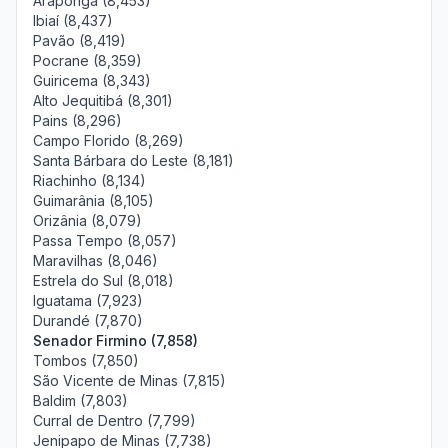
Araponga (8,453)
Ibiaí (8,437)
Pavão (8,419)
Pocrane (8,359)
Guiricema (8,343)
Alto Jequitibá (8,301)
Pains (8,296)
Campo Florido (8,269)
Santa Bárbara do Leste (8,181)
Riachinho (8,134)
Guimarânia (8,105)
Orizânia (8,079)
Passa Tempo (8,057)
Maravilhas (8,046)
Estrela do Sul (8,018)
Iguatama (7,923)
Durandé (7,870)
Senador Firmino (7,858)
Tombos (7,850)
São Vicente de Minas (7,815)
Baldim (7,803)
Curral de Dentro (7,799)
Jenipapo de Minas (7,738)