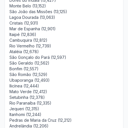
Dores do Indaiá (13,427)
Monte Belo (13,152)
São João das Missões (13,125)
Lagoa Dourada (13,063)
Cristais (12,931)
Mar de Espanha (12,901)
Itaipé (12,836)
Cambuquira (12,812)
Rio Vermelho (12,739)
Ataléia (12,678)
São Gonçalo do Pará (12,597)
São Geraldo (12,562)
Bonfim (12,557)
São Romão (12,529)
Ubaporanga (12,493)
Ilicínea (12,444)
Mato Verde (12,412)
Setubinha (12,378)
Rio Paranaíba (12,335)
Jequeri (12,315)
Itanhomi (12,244)
Pedras de Maria da Cruz (12,212)
Andrelândia (12,206)