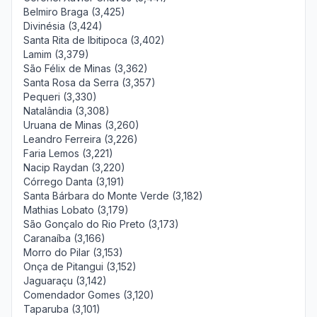
Belmiro Braga (3,425)
Divinésia (3,424)
Santa Rita de Ibitipoca (3,402)
Lamim (3,379)
São Félix de Minas (3,362)
Santa Rosa da Serra (3,357)
Pequeri (3,330)
Natalândia (3,308)
Uruana de Minas (3,260)
Leandro Ferreira (3,226)
Faria Lemos (3,221)
Nacip Raydan (3,220)
Córrego Danta (3,191)
Santa Bárbara do Monte Verde (3,182)
Mathias Lobato (3,179)
São Gonçalo do Rio Preto (3,173)
Caranaíba (3,166)
Morro do Pilar (3,153)
Onça de Pitangui (3,152)
Jaguaraçu (3,142)
Comendador Gomes (3,120)
Taparuba (3,101)