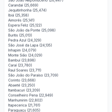
São João Nepomuceno (26,447)
Carandaí (25,669)
Jequitinhonha (25,474)
Ibiá (25,358)
Aimorés (25,141)
Espera Feliz (25,122)
São João da Ponte (25,098)
Buritis (25,013)
Pedra Azul (24,329)
São José da Lapa (24,135)
Inhapim (24,079)
Monte Sião (24,029)
Bambuí (23,898)
Caraí (23,780)
Raul Soares (23,711)
São João do Paraíso (23,709)
Corinto (23,668)
Abaeté (23,250)
Itambacuri (23,209)
Conselheiro Pena (22,949)
Manhumirim (22,802)
Itapecerica (21,761)
Paraguaçu (21,605)