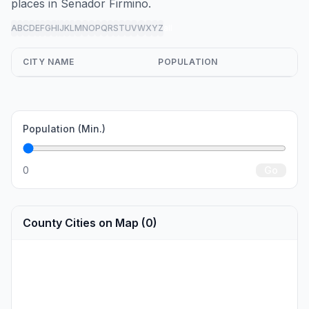
places in Senador Firmino.
A
B
C
D
E
F
G
H
I
J
K
L
M
N
O
P
Q
R
S
T
U
V
W
X
Y
Z
all
CITY NAME
POPULATION
Population (Min.)
0
Go
County Cities on Map (0)