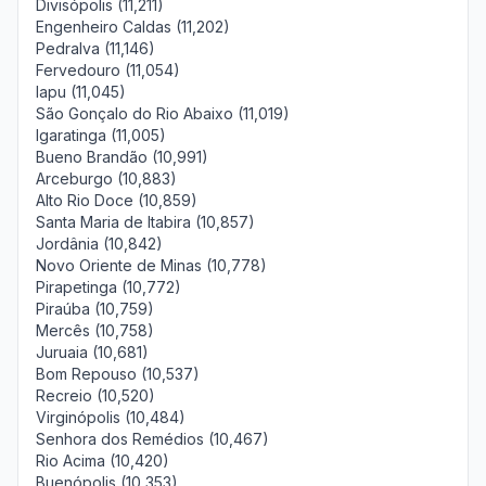
Divisópolis (11,211)
Engenheiro Caldas (11,202)
Pedralva (11,146)
Fervedouro (11,054)
Iapu (11,045)
São Gonçalo do Rio Abaixo (11,019)
Igaratinga (11,005)
Bueno Brandão (10,991)
Arceburgo (10,883)
Alto Rio Doce (10,859)
Santa Maria de Itabira (10,857)
Jordânia (10,842)
Novo Oriente de Minas (10,778)
Pirapetinga (10,772)
Piraúba (10,759)
Mercês (10,758)
Juruaia (10,681)
Bom Repouso (10,537)
Recreio (10,520)
Virginópolis (10,484)
Senhora dos Remédios (10,467)
Rio Acima (10,420)
Buenópolis (10,353)