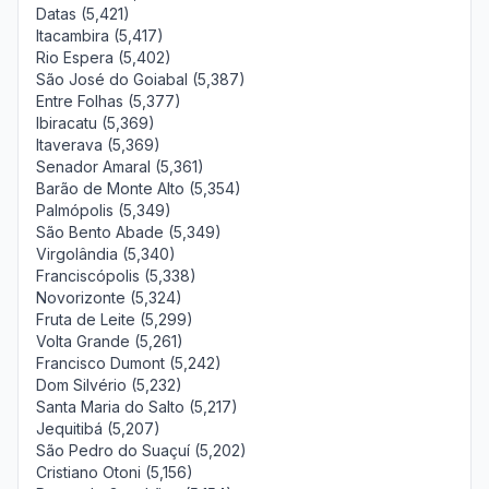
Datas (5,421)
Itacambira (5,417)
Rio Espera (5,402)
São José do Goiabal (5,387)
Entre Folhas (5,377)
Ibiracatu (5,369)
Itaverava (5,369)
Senador Amaral (5,361)
Barão de Monte Alto (5,354)
Palmópolis (5,349)
São Bento Abade (5,349)
Virgolândia (5,340)
Franciscópolis (5,338)
Novorizonte (5,324)
Fruta de Leite (5,299)
Volta Grande (5,261)
Francisco Dumont (5,242)
Dom Silvério (5,232)
Santa Maria do Salto (5,217)
Jequitibá (5,207)
São Pedro do Suaçuí (5,202)
Cristiano Otoni (5,156)