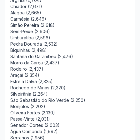
Argirita (2,704)
Chiador (2,671)
Alagoa (2,665)
Carmésia (2,646)
Simão Pereira (2,618)
Sem-Peixe (2,606)
Umburatiba (2,596)
Pedra Dourada (2,532)
Biquinhas (2,498)
Santana do Garambéu (2,476)
Morro da Garça (2,437)
Rodeiro (2,437)
Araçaí (2,354)
Estrela Dalva (2,325)
Rochedo de Minas (2,320)
Silveirânia (2,264)
São Sebastião do Rio Verde (2,250)
Monjolos (2,202)
Oliveira Fortes (2,130)
Passa-Vinte (2,031)
Senador Cortes (2,003)
Água Comprida (1,992)
Serranos (1,956)