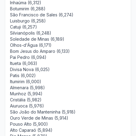
Inhaúma (6,312)
Botumirim (6,288)
São Francisco de Sales (6,274)
Luisburgo (6,258)
Catuji (6,257)
Silvianópolis (6,248)
Soledade de Minas (6,189)
Olhos-d'Água (6,171)
Bom Jesus do Amparo (6,133)
Pai Pedro (6,094)
Itueta (6,063)
Divisa Nova (6,025)
Patis (6,002)
Itumirim (6,000)
Almenara (5,998)
Munhoz (5,994)
Cristália (5,982)
Aiuruoca (5,976)
São João do Manteninha (5,918)
Ouro Verde de Minas (5,914)
Pouso Alto (5,900)
Alto Caparaó (5,894)