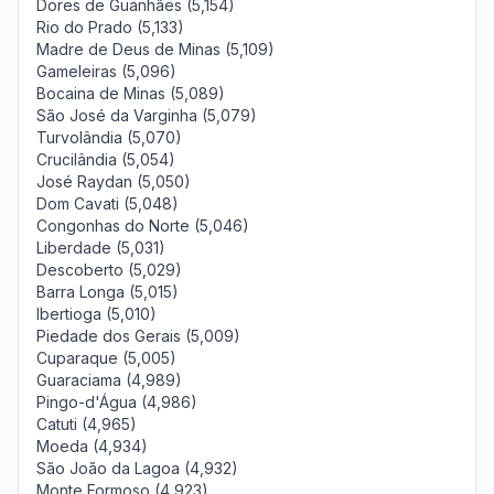
Dores de Guanhães (5,154)
Rio do Prado (5,133)
Madre de Deus de Minas (5,109)
Gameleiras (5,096)
Bocaina de Minas (5,089)
São José da Varginha (5,079)
Turvolândia (5,070)
Crucilândia (5,054)
José Raydan (5,050)
Dom Cavati (5,048)
Congonhas do Norte (5,046)
Liberdade (5,031)
Descoberto (5,029)
Barra Longa (5,015)
Ibertioga (5,010)
Piedade dos Gerais (5,009)
Cuparaque (5,005)
Guaraciama (4,989)
Pingo-d'Água (4,986)
Catuti (4,965)
Moeda (4,934)
São João da Lagoa (4,932)
Monte Formoso (4,923)