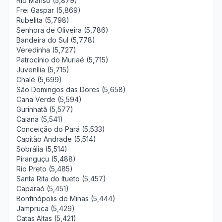
Rio Manso (5,879)
Frei Gaspar (5,869)
Rubelita (5,798)
Senhora de Oliveira (5,786)
Bandeira do Sul (5,778)
Veredinha (5,727)
Patrocínio do Muriaé (5,715)
Juvenília (5,715)
Chalé (5,699)
São Domingos das Dores (5,658)
Cana Verde (5,594)
Gurinhatã (5,577)
Caiana (5,541)
Conceição do Pará (5,533)
Capitão Andrade (5,514)
Sobrália (5,514)
Piranguçu (5,488)
Rio Preto (5,485)
Santa Rita do Itueto (5,457)
Caparaó (5,451)
Bonfinópolis de Minas (5,444)
Jampruca (5,429)
Catas Altas (5,421)