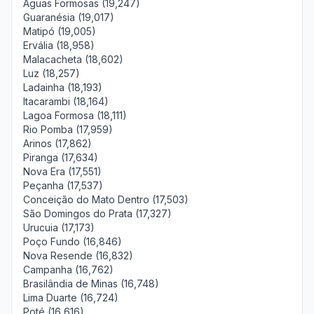
Águas Formosas (19,247)
Guaranésia (19,017)
Matipó (19,005)
Ervália (18,958)
Malacacheta (18,602)
Luz (18,257)
Ladainha (18,193)
Itacarambi (18,164)
Lagoa Formosa (18,111)
Rio Pomba (17,959)
Arinos (17,862)
Piranga (17,634)
Nova Era (17,551)
Peçanha (17,537)
Conceição do Mato Dentro (17,503)
São Domingos do Prata (17,327)
Urucuia (17,173)
Poço Fundo (16,846)
Nova Resende (16,832)
Campanha (16,762)
Brasilândia de Minas (16,748)
Lima Duarte (16,724)
Poté (16,616)