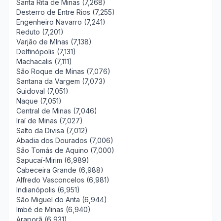
Santa Rita de Minas (7,268)
Desterro de Entre Rios (7,255)
Engenheiro Navarro (7,241)
Reduto (7,201)
Varjão de MInas (7,138)
Delfinópolis (7,131)
Machacalis (7,111)
São Roque de Minas (7,076)
Santana da Vargem (7,073)
Guidoval (7,051)
Naque (7,051)
Central de Minas (7,046)
Iraí de Minas (7,027)
Salto da Divisa (7,012)
Abadia dos Dourados (7,006)
São Tomás de Aquino (7,000)
Sapucaí-Mirim (6,989)
Cabeceira Grande (6,988)
Alfredo Vasconcelos (6,981)
Indianópolis (6,951)
São Miguel do Anta (6,944)
Imbé de Minas (6,940)
Araporã (6,931)