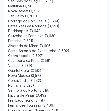
São Brás do Suaçuí (3,754)
Matutina (3,741)
Nova Belém (3,732)
Tabuleiro (3,708)
Córrego do Bom Jesus (3,694)
Catas Altas da Noruega (3,653)
Pedrinópolis (3,643)
Cruzeiro da Fortaleza (3,639)
Pratinha (3,631)
Alvorada de Minas (3,605)
Santo Antônio do Aventureiro (3,602)
Carvalhópolis (3,597)
Cachoeira da Prata (3,591)
Vieiras (3,589)
Quartel Geral (3,584)
Nova Módica (3,573)
Cordislândia (3,542)
Romaria (3,520)
Senhora do Porto (3,519)
Ibitiúra de Minas (3,492)
Frei Lagonegro (3,487)
Fernandes Tourinho (3,466)
Coronel Xavier Chaves (3,441)