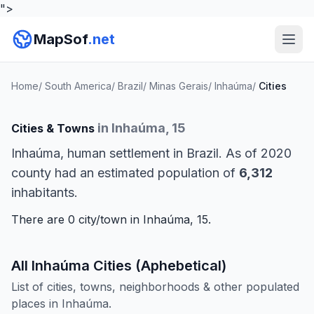
">
MapSof
.net
Home
/
South America
/
Brazil
/
Minas Gerais
/
Inhaúma
/
Cities
in Inhaúma, 15
Cities & Towns
Inhaúma, human settlement in Brazil. As of 2020
county had an estimated population of
6,312
inhabitants.
There are 0 city/town in Inhaúma, 15.
All Inhaúma Cities (Aphebetical)
List of cities, towns, neighborhoods & other populated
places in Inhaúma.