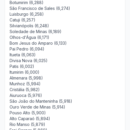
Botumirim (6,288)
São Francisco de Sales (6,274)
Luisburgo (6,258)
Catuji (6,257)
Silvianópolis (6,248)
Soledade de Minas (6,189)
Olhos-d'Água (6,171)
Bom Jesus do Amparo (6,133)
Pai Pedro (6,094)
Itueta (6,063)
Divisa Nova (6,025)
Patis (6,002)
Itumirim (6,000)
Almenara (5,998)
Munhoz (5,994)
Cristália (5,982)
Aiuruoca (5,976)
São João do Manteninha (5,918)
Ouro Verde de Minas (5,914)
Pouso Alto (5,900)
Alto Caparaó (5,894)
Rio Manso (5,879)