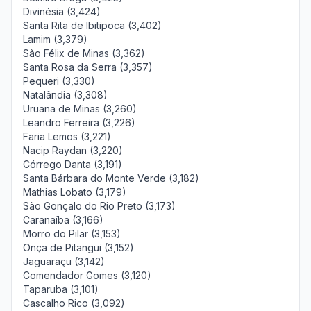
Divinésia (3,424)
Santa Rita de Ibitipoca (3,402)
Lamim (3,379)
São Félix de Minas (3,362)
Santa Rosa da Serra (3,357)
Pequeri (3,330)
Natalândia (3,308)
Uruana de Minas (3,260)
Leandro Ferreira (3,226)
Faria Lemos (3,221)
Nacip Raydan (3,220)
Córrego Danta (3,191)
Santa Bárbara do Monte Verde (3,182)
Mathias Lobato (3,179)
São Gonçalo do Rio Preto (3,173)
Caranaíba (3,166)
Morro do Pilar (3,153)
Onça de Pitangui (3,152)
Jaguaraçu (3,142)
Comendador Gomes (3,120)
Taparuba (3,101)
Cascalho Rico (3,092)