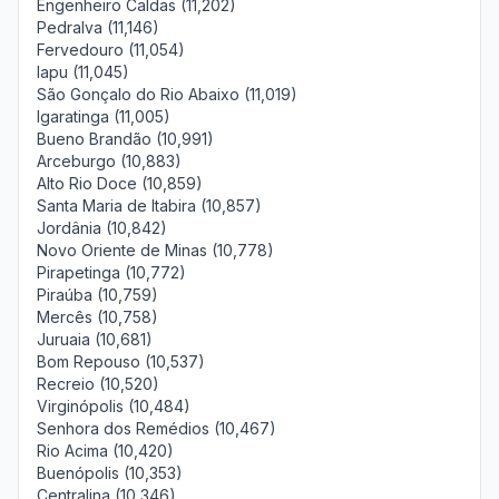
Engenheiro Caldas (11,202)
Pedralva (11,146)
Fervedouro (11,054)
Iapu (11,045)
São Gonçalo do Rio Abaixo (11,019)
Igaratinga (11,005)
Bueno Brandão (10,991)
Arceburgo (10,883)
Alto Rio Doce (10,859)
Santa Maria de Itabira (10,857)
Jordânia (10,842)
Novo Oriente de Minas (10,778)
Pirapetinga (10,772)
Piraúba (10,759)
Mercês (10,758)
Juruaia (10,681)
Bom Repouso (10,537)
Recreio (10,520)
Virginópolis (10,484)
Senhora dos Remédios (10,467)
Rio Acima (10,420)
Buenópolis (10,353)
Centralina (10,346)