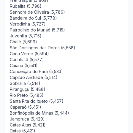
Frei Gaspar (5,869)
Rubelita (5,798)
Senhora de Oliveira (5,786)
Bandeira do Sul (5,778)
Veredinha (5,727)
Patrocínio do Muriaé (5,715)
Juvenília (5,715)
Chalé (5,699)
São Domingos das Dores (5,658)
Cana Verde (5,594)
Gurinhatã (5,577)
Caiana (5,541)
Conceição do Pará (5,533)
Capitão Andrade (5,514)
Sobrália (5,514)
Piranguçu (5,488)
Rio Preto (5,485)
Santa Rita do Itueto (5,457)
Caparaó (5,451)
Bonfinópolis de Minas (5,444)
Jampruca (5,429)
Catas Altas (5,421)
Datas (5,421)