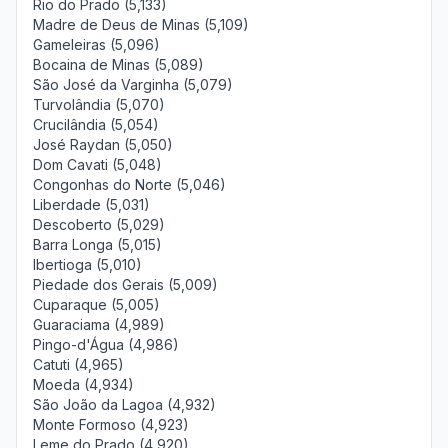
Rio do Prado (5,133)
Madre de Deus de Minas (5,109)
Gameleiras (5,096)
Bocaina de Minas (5,089)
São José da Varginha (5,079)
Turvolândia (5,070)
Crucilândia (5,054)
José Raydan (5,050)
Dom Cavati (5,048)
Congonhas do Norte (5,046)
Liberdade (5,031)
Descoberto (5,029)
Barra Longa (5,015)
Ibertioga (5,010)
Piedade dos Gerais (5,009)
Cuparaque (5,005)
Guaraciama (4,989)
Pingo-d'Água (4,986)
Catuti (4,965)
Moeda (4,934)
São João da Lagoa (4,932)
Monte Formoso (4,923)
Leme do Prado (4,920)