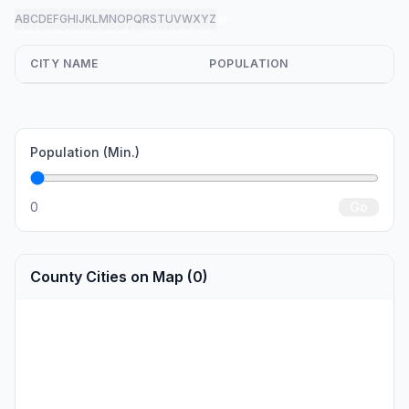
A
B
C
D
E
F
G
H
I
J
K
L
M
N
O
P
Q
R
S
T
U
V
W
X
Y
Z
all
CITY NAME
POPULATION
Population (Min.)
0
Go
County Cities on Map (0)