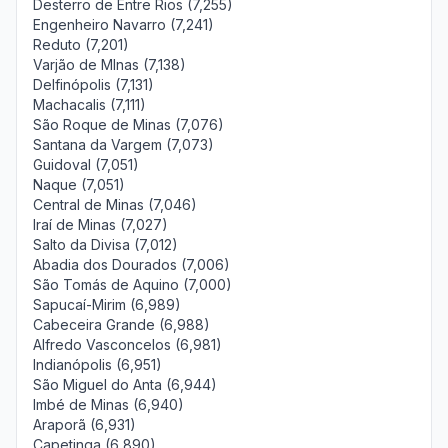
Desterro de Entre Rios (7,255)
Engenheiro Navarro (7,241)
Reduto (7,201)
Varjão de MInas (7,138)
Delfinópolis (7,131)
Machacalis (7,111)
São Roque de Minas (7,076)
Santana da Vargem (7,073)
Guidoval (7,051)
Naque (7,051)
Central de Minas (7,046)
Iraí de Minas (7,027)
Salto da Divisa (7,012)
Abadia dos Dourados (7,006)
São Tomás de Aquino (7,000)
Sapucaí-Mirim (6,989)
Cabeceira Grande (6,988)
Alfredo Vasconcelos (6,981)
Indianópolis (6,951)
São Miguel do Anta (6,944)
Imbé de Minas (6,940)
Araporã (6,931)
Capetinga (6,890)