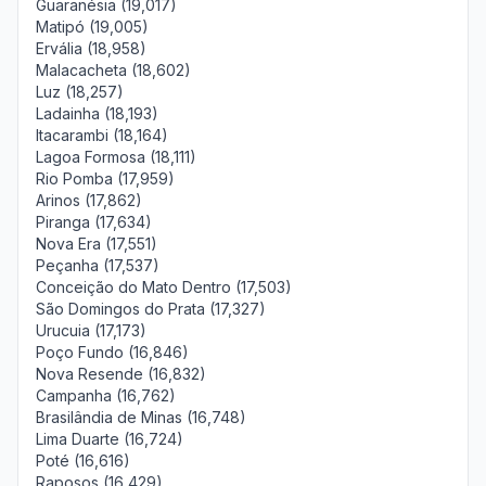
Guaranésia (19,017)
Matipó (19,005)
Ervália (18,958)
Malacacheta (18,602)
Luz (18,257)
Ladainha (18,193)
Itacarambi (18,164)
Lagoa Formosa (18,111)
Rio Pomba (17,959)
Arinos (17,862)
Piranga (17,634)
Nova Era (17,551)
Peçanha (17,537)
Conceição do Mato Dentro (17,503)
São Domingos do Prata (17,327)
Urucuia (17,173)
Poço Fundo (16,846)
Nova Resende (16,832)
Campanha (16,762)
Brasilândia de Minas (16,748)
Lima Duarte (16,724)
Poté (16,616)
Raposos (16,429)