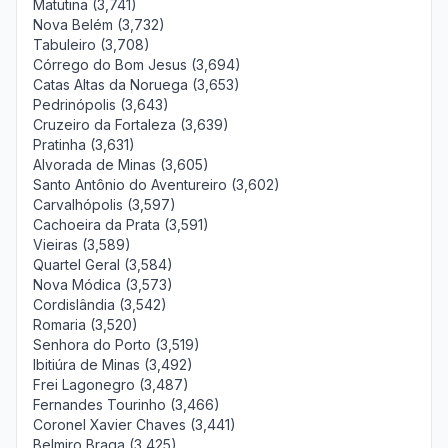
Matutina (3,741)
Nova Belém (3,732)
Tabuleiro (3,708)
Córrego do Bom Jesus (3,694)
Catas Altas da Noruega (3,653)
Pedrinópolis (3,643)
Cruzeiro da Fortaleza (3,639)
Pratinha (3,631)
Alvorada de Minas (3,605)
Santo Antônio do Aventureiro (3,602)
Carvalhópolis (3,597)
Cachoeira da Prata (3,591)
Vieiras (3,589)
Quartel Geral (3,584)
Nova Módica (3,573)
Cordislândia (3,542)
Romaria (3,520)
Senhora do Porto (3,519)
Ibitiúra de Minas (3,492)
Frei Lagonegro (3,487)
Fernandes Tourinho (3,466)
Coronel Xavier Chaves (3,441)
Belmiro Braga (3,425)