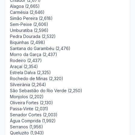
Chiador (2,671)
Alagoa (2,665)
Carmésia (2,646)
Simão Pereira (2,618)
Sem-Peixe (2,606)
Umburatiba (2,596)
Pedra Dourada (2,532)
Biquinhas (2,498)
Santana do Garambéu (2,476)
Morro da Garça (2,437)
Rodeiro (2,437)
Araçaí (2,354)
Estrela Dalva (2,325)
Rochedo de Minas (2,320)
Silveirânia (2,264)
São Sebastião do Rio Verde (2,250)
Monjolos (2,202)
Oliveira Fortes (2,130)
Passa-Vinte (2,031)
Senador Cortes (2,003)
Água Comprida (1,992)
Serranos (1,956)
Queluzito (1,943)