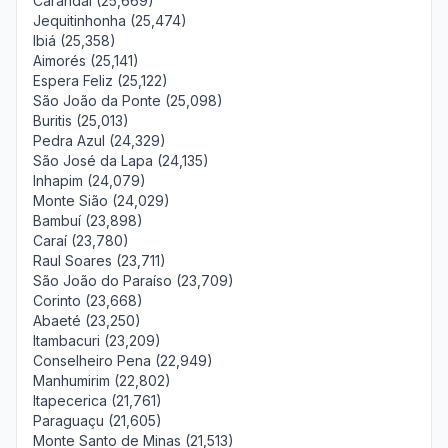
Carandaí (25,669)
Jequitinhonha (25,474)
Ibiá (25,358)
Aimorés (25,141)
Espera Feliz (25,122)
São João da Ponte (25,098)
Buritis (25,013)
Pedra Azul (24,329)
São José da Lapa (24,135)
Inhapim (24,079)
Monte Sião (24,029)
Bambuí (23,898)
Caraí (23,780)
Raul Soares (23,711)
São João do Paraíso (23,709)
Corinto (23,668)
Abaeté (23,250)
Itambacuri (23,209)
Conselheiro Pena (22,949)
Manhumirim (22,802)
Itapecerica (21,761)
Paraguaçu (21,605)
Monte Santo de Minas (21,513)