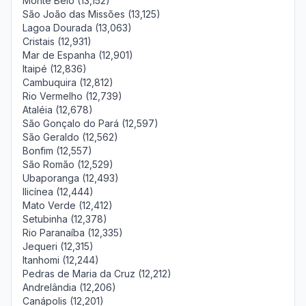
Monte Belo (13,152)
São João das Missões (13,125)
Lagoa Dourada (13,063)
Cristais (12,931)
Mar de Espanha (12,901)
Itaipé (12,836)
Cambuquira (12,812)
Rio Vermelho (12,739)
Ataléia (12,678)
São Gonçalo do Pará (12,597)
São Geraldo (12,562)
Bonfim (12,557)
São Romão (12,529)
Ubaporanga (12,493)
Ilicínea (12,444)
Mato Verde (12,412)
Setubinha (12,378)
Rio Paranaíba (12,335)
Jequeri (12,315)
Itanhomi (12,244)
Pedras de Maria da Cruz (12,212)
Andrelândia (12,206)
Canápolis (12,201)