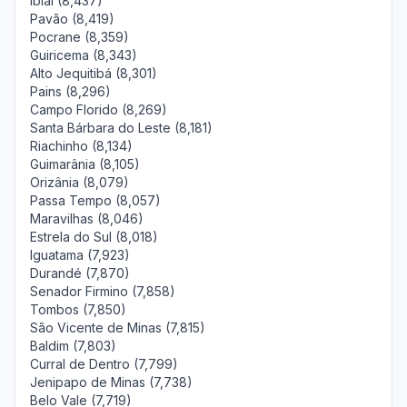
Ibiaí (8,437)
Pavão (8,419)
Pocrane (8,359)
Guiricema (8,343)
Alto Jequitibá (8,301)
Pains (8,296)
Campo Florido (8,269)
Santa Bárbara do Leste (8,181)
Riachinho (8,134)
Guimarânia (8,105)
Orizânia (8,079)
Passa Tempo (8,057)
Maravilhas (8,046)
Estrela do Sul (8,018)
Iguatama (7,923)
Durandé (7,870)
Senador Firmino (7,858)
Tombos (7,850)
São Vicente de Minas (7,815)
Baldim (7,803)
Curral de Dentro (7,799)
Jenipapo de Minas (7,738)
Belo Vale (7,719)