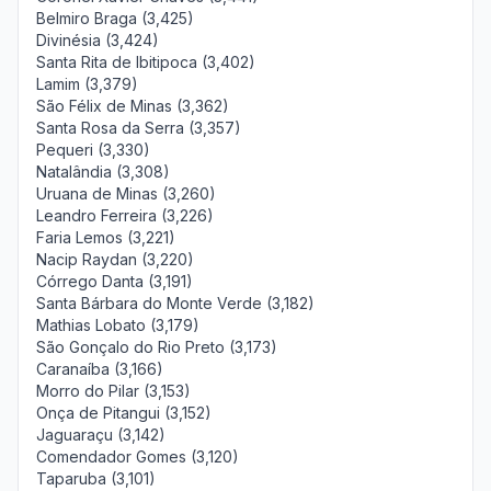
Belmiro Braga (3,425)
Divinésia (3,424)
Santa Rita de Ibitipoca (3,402)
Lamim (3,379)
São Félix de Minas (3,362)
Santa Rosa da Serra (3,357)
Pequeri (3,330)
Natalândia (3,308)
Uruana de Minas (3,260)
Leandro Ferreira (3,226)
Faria Lemos (3,221)
Nacip Raydan (3,220)
Córrego Danta (3,191)
Santa Bárbara do Monte Verde (3,182)
Mathias Lobato (3,179)
São Gonçalo do Rio Preto (3,173)
Caranaíba (3,166)
Morro do Pilar (3,153)
Onça de Pitangui (3,152)
Jaguaraçu (3,142)
Comendador Gomes (3,120)
Taparuba (3,101)