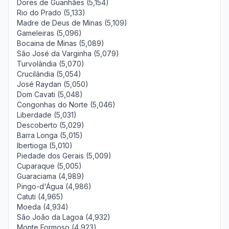
Dores de Guanhães (5,154)
Rio do Prado (5,133)
Madre de Deus de Minas (5,109)
Gameleiras (5,096)
Bocaina de Minas (5,089)
São José da Varginha (5,079)
Turvolândia (5,070)
Crucilândia (5,054)
José Raydan (5,050)
Dom Cavati (5,048)
Congonhas do Norte (5,046)
Liberdade (5,031)
Descoberto (5,029)
Barra Longa (5,015)
Ibertioga (5,010)
Piedade dos Gerais (5,009)
Cuparaque (5,005)
Guaraciama (4,989)
Pingo-d'Água (4,986)
Catuti (4,965)
Moeda (4,934)
São João da Lagoa (4,932)
Monte Formoso (4,923)