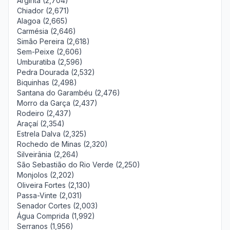
Argirita (2,704)
Chiador (2,671)
Alagoa (2,665)
Carmésia (2,646)
Simão Pereira (2,618)
Sem-Peixe (2,606)
Umburatiba (2,596)
Pedra Dourada (2,532)
Biquinhas (2,498)
Santana do Garambéu (2,476)
Morro da Garça (2,437)
Rodeiro (2,437)
Araçaí (2,354)
Estrela Dalva (2,325)
Rochedo de Minas (2,320)
Silveirânia (2,264)
São Sebastião do Rio Verde (2,250)
Monjolos (2,202)
Oliveira Fortes (2,130)
Passa-Vinte (2,031)
Senador Cortes (2,003)
Água Comprida (1,992)
Serranos (1,956)