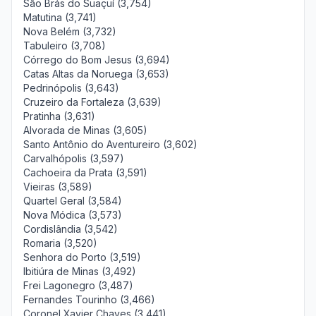
São Brás do Suaçuí (3,754)
Matutina (3,741)
Nova Belém (3,732)
Tabuleiro (3,708)
Córrego do Bom Jesus (3,694)
Catas Altas da Noruega (3,653)
Pedrinópolis (3,643)
Cruzeiro da Fortaleza (3,639)
Pratinha (3,631)
Alvorada de Minas (3,605)
Santo Antônio do Aventureiro (3,602)
Carvalhópolis (3,597)
Cachoeira da Prata (3,591)
Vieiras (3,589)
Quartel Geral (3,584)
Nova Módica (3,573)
Cordislândia (3,542)
Romaria (3,520)
Senhora do Porto (3,519)
Ibitiúra de Minas (3,492)
Frei Lagonegro (3,487)
Fernandes Tourinho (3,466)
Coronel Xavier Chaves (3,441)