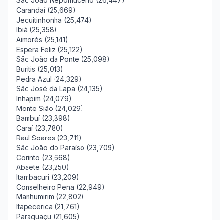
São João Nepomuceno (26,447)
Carandaí (25,669)
Jequitinhonha (25,474)
Ibiá (25,358)
Aimorés (25,141)
Espera Feliz (25,122)
São João da Ponte (25,098)
Buritis (25,013)
Pedra Azul (24,329)
São José da Lapa (24,135)
Inhapim (24,079)
Monte Sião (24,029)
Bambuí (23,898)
Caraí (23,780)
Raul Soares (23,711)
São João do Paraíso (23,709)
Corinto (23,668)
Abaeté (23,250)
Itambacuri (23,209)
Conselheiro Pena (22,949)
Manhumirim (22,802)
Itapecerica (21,761)
Paraguaçu (21,605)