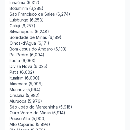
Inhaúma (6,312)
Botumirim (6,288)
São Francisco de Sales (6,274)
Luisburgo (6,258)
Catuji (6,257)
Silvianópolis (6,248)
Soledade de Minas (6,189)
Olhos-d'Água (6,171)
Bom Jesus do Amparo (6,133)
Pai Pedro (6,094)
Itueta (6,063)
Divisa Nova (6,025)
Patis (6,002)
Itumirim (6,000)
Almenara (5,998)
Munhoz (5,994)
Cristália (5,982)
Aiuruoca (5,976)
São João do Manteninha (5,918)
Ouro Verde de Minas (5,914)
Pouso Alto (5,900)
Alto Caparaó (5,894)