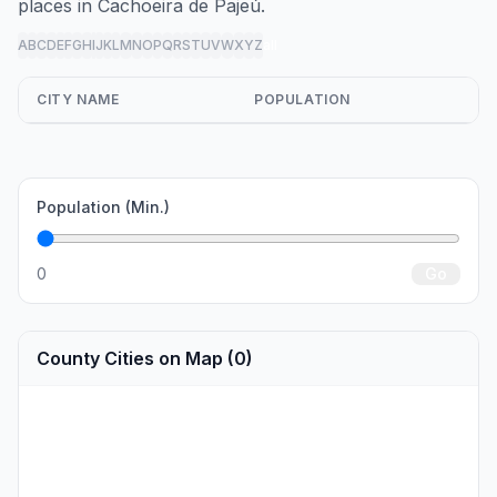
places in Cachoeira de Pajeú.
A
B
C
D
E
F
G
H
I
J
K
L
M
N
O
P
Q
R
S
T
U
V
W
X
Y
Z
all
CITY NAME
POPULATION
Population (Min.)
0
Go
County Cities on Map (0)