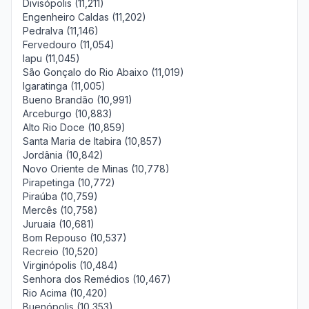
Divisópolis (11,211)
Engenheiro Caldas (11,202)
Pedralva (11,146)
Fervedouro (11,054)
Iapu (11,045)
São Gonçalo do Rio Abaixo (11,019)
Igaratinga (11,005)
Bueno Brandão (10,991)
Arceburgo (10,883)
Alto Rio Doce (10,859)
Santa Maria de Itabira (10,857)
Jordânia (10,842)
Novo Oriente de Minas (10,778)
Pirapetinga (10,772)
Piraúba (10,759)
Mercês (10,758)
Juruaia (10,681)
Bom Repouso (10,537)
Recreio (10,520)
Virginópolis (10,484)
Senhora dos Remédios (10,467)
Rio Acima (10,420)
Buenópolis (10,353)