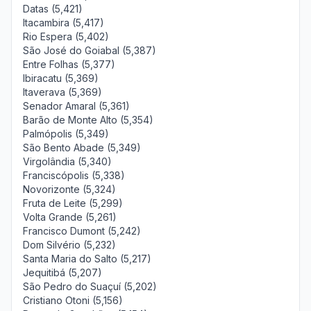
Datas (5,421)
Itacambira (5,417)
Rio Espera (5,402)
São José do Goiabal (5,387)
Entre Folhas (5,377)
Ibiracatu (5,369)
Itaverava (5,369)
Senador Amaral (5,361)
Barão de Monte Alto (5,354)
Palmópolis (5,349)
São Bento Abade (5,349)
Virgolândia (5,340)
Franciscópolis (5,338)
Novorizonte (5,324)
Fruta de Leite (5,299)
Volta Grande (5,261)
Francisco Dumont (5,242)
Dom Silvério (5,232)
Santa Maria do Salto (5,217)
Jequitibá (5,207)
São Pedro do Suaçuí (5,202)
Cristiano Otoni (5,156)