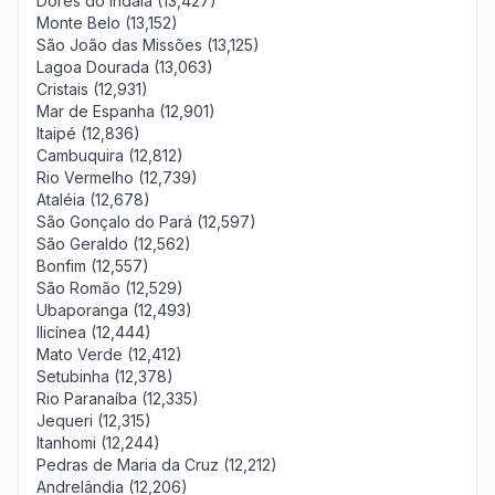
Dores do Indaiá (13,427)
Monte Belo (13,152)
São João das Missões (13,125)
Lagoa Dourada (13,063)
Cristais (12,931)
Mar de Espanha (12,901)
Itaipé (12,836)
Cambuquira (12,812)
Rio Vermelho (12,739)
Ataléia (12,678)
São Gonçalo do Pará (12,597)
São Geraldo (12,562)
Bonfim (12,557)
São Romão (12,529)
Ubaporanga (12,493)
Ilicínea (12,444)
Mato Verde (12,412)
Setubinha (12,378)
Rio Paranaíba (12,335)
Jequeri (12,315)
Itanhomi (12,244)
Pedras de Maria da Cruz (12,212)
Andrelândia (12,206)