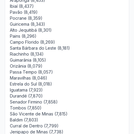
Araponga (8,453)
Ibiaí (8,437)
Pavão (8,419)
Pocrane (8,359)
Guiricema (8,343)
Alto Jequitibá (8,301)
Pains (8,296)
Campo Florido (8,269)
Santa Bárbara do Leste (8,181)
Riachinho (8,134)
Guimarânia (8,105)
Orizânia (8,079)
Passa Tempo (8,057)
Maravilhas (8,046)
Estrela do Sul (8,018)
Iguatama (7,923)
Durandé (7,870)
Senador Firmino (7,858)
Tombos (7,850)
São Vicente de Minas (7,815)
Baldim (7,803)
Curral de Dentro (7,799)
Jenipapo de Minas (7,738)