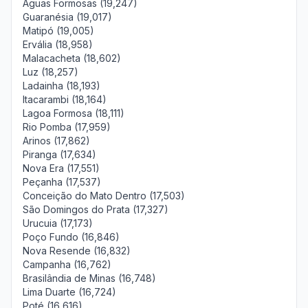
Águas Formosas (19,247)
Guaranésia (19,017)
Matipó (19,005)
Ervália (18,958)
Malacacheta (18,602)
Luz (18,257)
Ladainha (18,193)
Itacarambi (18,164)
Lagoa Formosa (18,111)
Rio Pomba (17,959)
Arinos (17,862)
Piranga (17,634)
Nova Era (17,551)
Peçanha (17,537)
Conceição do Mato Dentro (17,503)
São Domingos do Prata (17,327)
Urucuia (17,173)
Poço Fundo (16,846)
Nova Resende (16,832)
Campanha (16,762)
Brasilândia de Minas (16,748)
Lima Duarte (16,724)
Poté (16,616)