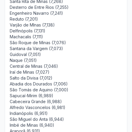
Santa Rita de Minas (7,268)
Desterro de Entre Rios (7,255)
Engenheiro Navarro (7,241)
Reduto (7,201)
Varjão de MInas (7,138)
Delfinópolis (7,131)
Machacalis (7,111)
São Roque de Minas (7,076)
Santana da Vargem (7,073)
Guidoval (7,051)
Naque (7,051)
Central de Minas (7,046)
Iraí de Minas (7,027)
Salto da Divisa (7,012)
Abadia dos Dourados (7,006)
São Tomás de Aquino (7,000)
Sapucaí-Mirim (6,989)
Cabeceira Grande (6,988)
Alfredo Vasconcelos (6,981)
Indianópolis (6,951)
São Miguel do Anta (6,944)
Imbé de Minas (6,940)
Araporã (6,931)