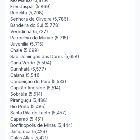
Rio Manso (5,879)
Frei Gaspar (5,869)
Rubelita (5,798)
Senhora de Oliveira (5,786)
Bandeira do Sul (5,778)
Veredinha (5,727)
Patrocínio do Muriaé (5,715)
Juvenília (5,715)
Chalé (5,699)
São Domingos das Dores (5,658)
Cana Verde (5,594)
Gurinhatã (5,577)
Caiana (5,541)
Conceição do Pará (5,533)
Capitão Andrade (5,514)
Sobrália (5,514)
Piranguçu (5,488)
Rio Preto (5,485)
Santa Rita do Itueto (5,457)
Caparaó (5,451)
Bonfinópolis de Minas (5,444)
Jampruca (5,429)
Catas Altas (5,421)