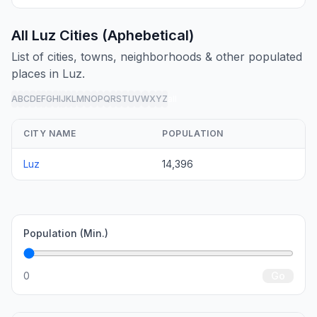
All Luz Cities (Aphebetical)
List of cities, towns, neighborhoods & other populated
places in Luz.
A
B
C
D
E
F
G
H
I
J
K
L
M
N
O
P
Q
R
S
T
U
V
W
X
Y
Z
all
CITY NAME
POPULATION
Luz
14,396
Population (Min.)
0
Go