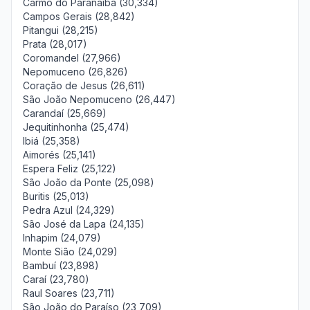
Carmo do Paranaíba (30,334)
Campos Gerais (28,842)
Pitangui (28,215)
Prata (28,017)
Coromandel (27,966)
Nepomuceno (26,826)
Coração de Jesus (26,611)
São João Nepomuceno (26,447)
Carandaí (25,669)
Jequitinhonha (25,474)
Ibiá (25,358)
Aimorés (25,141)
Espera Feliz (25,122)
São João da Ponte (25,098)
Buritis (25,013)
Pedra Azul (24,329)
São José da Lapa (24,135)
Inhapim (24,079)
Monte Sião (24,029)
Bambuí (23,898)
Caraí (23,780)
Raul Soares (23,711)
São João do Paraíso (23,709)