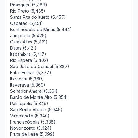
Piranguçu (5,488)
Rio Preto (5,485)
Santa Rita do Itueto (5,457)
Caparaó (5,451)
Bonfinópolis de Minas (5,444)
Jampruca (5,429)
Catas Altas (5,421)
Datas (5,421)
Itacambira (5,417)
Rio Espera (5,402)
São José do Goiabal (5,387)
Entre Folhas (5,377)
Ibiracatu (5,369)
Itaverava (5,369)
Senador Amaral (5,361)
Barão de Monte Alto (5,354)
Palmópolis (5,349)
São Bento Abade (5,349)
Virgolândia (5,340)
Franciscópolis (5,338)
Novorizonte (5,324)
Fruta de Leite (5,299)