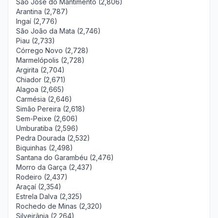
São José do Mantimento (2,806)
Arantina (2,787)
Ingaí (2,776)
São João da Mata (2,746)
Piau (2,733)
Córrego Novo (2,728)
Marmelópolis (2,728)
Argirita (2,704)
Chiador (2,671)
Alagoa (2,665)
Carmésia (2,646)
Simão Pereira (2,618)
Sem-Peixe (2,606)
Umburatiba (2,596)
Pedra Dourada (2,532)
Biquinhas (2,498)
Santana do Garambéu (2,476)
Morro da Garça (2,437)
Rodeiro (2,437)
Araçaí (2,354)
Estrela Dalva (2,325)
Rochedo de Minas (2,320)
Silveirânia (2,264)