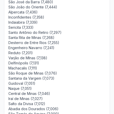
São José da Barra (7,480)
São João do Oriente (7,444)
Alpercata (7,436)
Inconfidentes (7,358)
Indaiabira (7,339)
Sericita (7,333)
Santo Antônio do Retiro (7,297)
Santa Rita de Minas (7,268)
Desterro de Entre Rios (7,255)
Engenheiro Navarro (7,241)
Reduto (7,201)
Varjão de MInas (7,138)
Delfinópolis (7,131)
Machacalis (7,111)
São Roque de Minas (7,076)
Santana da Vargem (7,073)
Guidoval (7,051)
Naque (7,051)
Central de Minas (7,046)
Iraí de Minas (7,027)
Salto da Divisa (7,012)
Abadia dos Dourados (7,006)
São Tomás de Aquino (7,000)