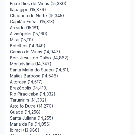
Entre Rios de Minas (15,380)
Itapagipe (15,379)
Chapada do Norte (15,345)
Capitão Enéas (15,313)
Areado (15,181)
Alvinópolis (15,169)
Miraí (15,111)
Botelhos (14,949)
Carmo de Minas (14,947)
Bom Jesus do Galho (14,862)
Montalvânia (14,747)
Santa Maria do Suaçuí (14,611)
Matias Barbosa (14,548)
Alterosa (14,517)
Brazópolis (14,410)
Rio Piracicaba (14,332)
Tarumirim (14,302)
Astolfo Dutra (14,270)
Guapé (14,258)
Santa Juliana (14,255)
Maria da Fé (14,056)
Ibiraci (13,986)