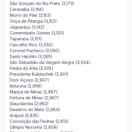
São Gonçalo do Rio Preto (3,173)
Caranaíba (3,166)
Morro do Pilar (3,153)
Onça de Pitangui (3,152)
Jaguaraçu (3,142)
Comendador Gomes (3,120)
Taparuba (3,101)
Cascalho Rico (3,092)
Coronel Pacheco (3,090)
Santo Hipólito (3,065)
São Sebastião da Vargem Alegre (3,024)
Pedra do Anta (3,005)
Presidente Kubitschek (3,001)
Dom Viçoso (2,997)
Ibituruna (2,996)
Maripá de Minas (2,987)
Fortuna de Minas (2,967)
Glaucilândia (2,962)
Desterro do Melo (2,884)
Arapuá (2,835)
Conceição das Pedras (2,813)
Olímpio Noronha (2,809)