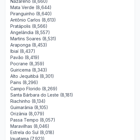
Nazareno (8,660)
Mata Verde (8,644)
Piranguinho (8,640)
Antônio Carlos (8,613)
Pratápolis (8,566)
Angelândia (8,557)
Martins Soares (8,531)
Araponga (8,453)
Ibiaí (8,437)
Pavão (8,419)
Pocrane (8,359)
Guiricema (8,343)
Alto Jequitibá (8,301)
Pains (8,296)
Campo Florido (8,269)
Santa Bárbara do Leste (8,181)
Riachinho (8,134)
Guimarânia (8,105)
Orizânia (8,079)
Passa Tempo (8,057)
Maravilhas (8,046)
Estrela do Sul (8,018)
Iguatama (7,923)