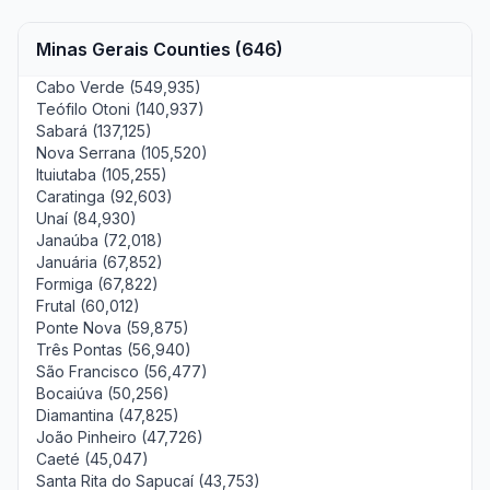
Minas Gerais Counties (646)
Cabo Verde (549,935)
Teófilo Otoni (140,937)
Sabará (137,125)
Nova Serrana (105,520)
Ituiutaba (105,255)
Caratinga (92,603)
Unaí (84,930)
Janaúba (72,018)
Januária (67,852)
Formiga (67,822)
Frutal (60,012)
Ponte Nova (59,875)
Três Pontas (56,940)
São Francisco (56,477)
Bocaiúva (50,256)
Diamantina (47,825)
João Pinheiro (47,726)
Caeté (45,047)
Santa Rita do Sapucaí (43,753)