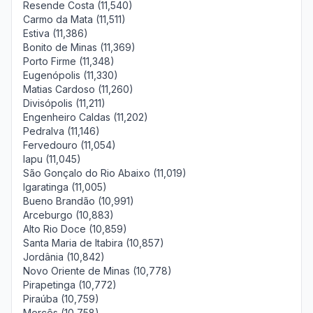
Resende Costa (11,540)
Carmo da Mata (11,511)
Estiva (11,386)
Bonito de Minas (11,369)
Porto Firme (11,348)
Eugenópolis (11,330)
Matias Cardoso (11,260)
Divisópolis (11,211)
Engenheiro Caldas (11,202)
Pedralva (11,146)
Fervedouro (11,054)
Iapu (11,045)
São Gonçalo do Rio Abaixo (11,019)
Igaratinga (11,005)
Bueno Brandão (10,991)
Arceburgo (10,883)
Alto Rio Doce (10,859)
Santa Maria de Itabira (10,857)
Jordânia (10,842)
Novo Oriente de Minas (10,778)
Pirapetinga (10,772)
Piraúba (10,759)
Mercês (10,758)