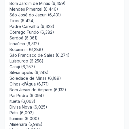
Bom Jardim de Minas (6,459)
Mendes Pimentel (6,446)
São José do Jacuri (6,431)
Tiros (6,424)
Padre Carvalho (6,423)
Córrego Fundo (6,382)
Sardoá (6,361)
Inhaúma (6,312)
Botumirim (6,288)
São Francisco de Sales (6,274)
Luisburgo (6,258)
Catuji (6,257)
Silvianópolis (6,248)
Soledade de Minas (6,189)
Olhos-d'Água (6,171)
Bom Jesus do Amparo (6,133)
Pai Pedro (6,094)
Itueta (6,063)
Divisa Nova (6,025)
Patis (6,002)
Itumirim (6,000)
Almenara (5,998)