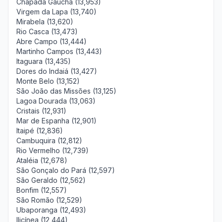
Chapada Gaúcha (13,953)
Virgem da Lapa (13,740)
Mirabela (13,620)
Rio Casca (13,473)
Abre Campo (13,444)
Martinho Campos (13,443)
Itaguara (13,435)
Dores do Indaiá (13,427)
Monte Belo (13,152)
São João das Missões (13,125)
Lagoa Dourada (13,063)
Cristais (12,931)
Mar de Espanha (12,901)
Itaipé (12,836)
Cambuquira (12,812)
Rio Vermelho (12,739)
Ataléia (12,678)
São Gonçalo do Pará (12,597)
São Geraldo (12,562)
Bonfim (12,557)
São Romão (12,529)
Ubaporanga (12,493)
Ilicínea (12,444)