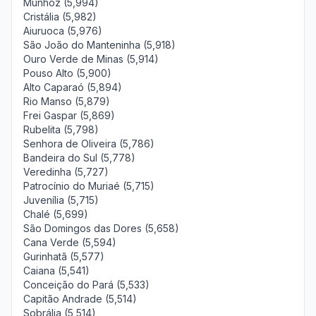
Munhoz (5,994)
Cristália (5,982)
Aiuruoca (5,976)
São João do Manteninha (5,918)
Ouro Verde de Minas (5,914)
Pouso Alto (5,900)
Alto Caparaó (5,894)
Rio Manso (5,879)
Frei Gaspar (5,869)
Rubelita (5,798)
Senhora de Oliveira (5,786)
Bandeira do Sul (5,778)
Veredinha (5,727)
Patrocínio do Muriaé (5,715)
Juvenília (5,715)
Chalé (5,699)
São Domingos das Dores (5,658)
Cana Verde (5,594)
Gurinhatã (5,577)
Caiana (5,541)
Conceição do Pará (5,533)
Capitão Andrade (5,514)
Sobrália (5,514)