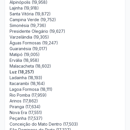
Alpinópolis (19,958)
Lajinha (19,918)
Santa Vitória (19,872)
Campina Verde (19,752)
Simonésia (19,736)
Presidente Olegário (19,627)
Varzelândia (19,305)
Águas Formosas (19,247)
Guaranésia (19,017)
Matipó (19,005)
Ervália (18,958)
Malacacheta (18,602)
Luz (18,257)
Ladainha (18,193)
Itacarambi (18,164)
Lagoa Formosa (18,111)
Rio Pomba (17,959)
Arinos (17,862)
Piranga (17,634)
Nova Era (17,551)
Peçanha (17,537)
Conceição do Mato Dentro (17,503)
São Domingos do Prata (17,327)