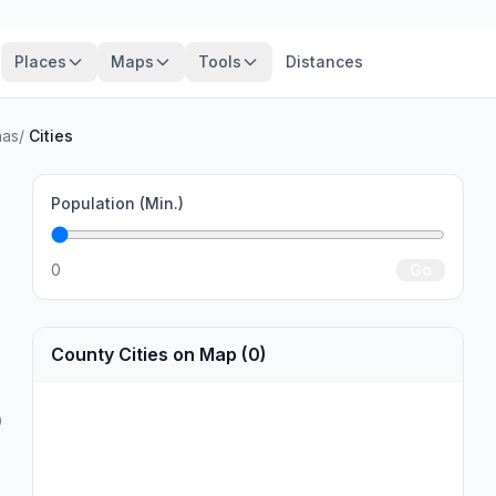
Places
Maps
Tools
Distances
nas
/
Cities
Population (Min.)
0
Go
County Cities on Map (0)
)