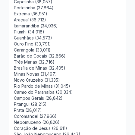
Capelinha (38,057)
Porteirinha (37,864)
Extrema (36,951)
Araçuaí (36,712)
Itamarandiba (34,936)
Piumhi (34,918)
Guanhães (34,573)
Ouro Fino (33,791)
Carangola (33,011)
Barão de Cocais (32,866)
Três Marias (32,716)
Brasília de Minas (32,405)
Minas Novas (31,497)
Novo Cruzeiro (31,335)
Rio Pardo de Minas (31,045)
Carmo do Paranaíba (30,334)
Campos Gerais (28,842)
Pitangui (28,215)
Prata (28,017)
Coromandel (27,966)
Nepomuceno (26,826)
Coração de Jesus (26,611)
São João Nepomuceno (26,447)