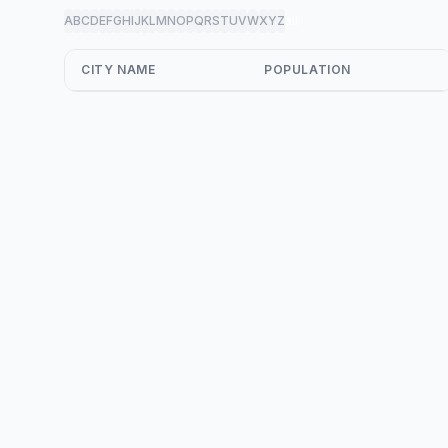
A
B
C
D
E
F
G
H
I
J
K
L
M
N
O
P
Q
R
S
T
U
V
W
X
Y
Z
all
CITY NAME
POPULATION