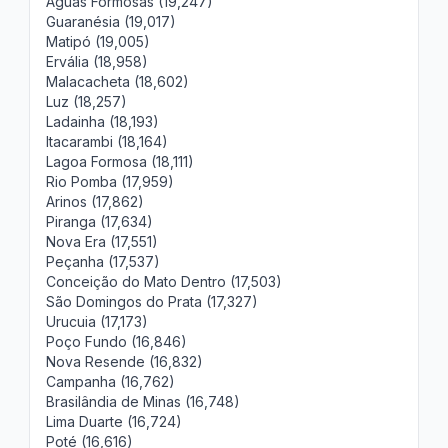
Águas Formosas (19,247)
Guaranésia (19,017)
Matipó (19,005)
Ervália (18,958)
Malacacheta (18,602)
Luz (18,257)
Ladainha (18,193)
Itacarambi (18,164)
Lagoa Formosa (18,111)
Rio Pomba (17,959)
Arinos (17,862)
Piranga (17,634)
Nova Era (17,551)
Peçanha (17,537)
Conceição do Mato Dentro (17,503)
São Domingos do Prata (17,327)
Urucuia (17,173)
Poço Fundo (16,846)
Nova Resende (16,832)
Campanha (16,762)
Brasilândia de Minas (16,748)
Lima Duarte (16,724)
Poté (16,616)