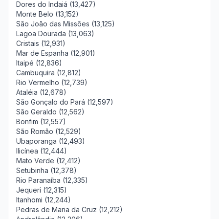
Dores do Indaiá (13,427)
Monte Belo (13,152)
São João das Missões (13,125)
Lagoa Dourada (13,063)
Cristais (12,931)
Mar de Espanha (12,901)
Itaipé (12,836)
Cambuquira (12,812)
Rio Vermelho (12,739)
Ataléia (12,678)
São Gonçalo do Pará (12,597)
São Geraldo (12,562)
Bonfim (12,557)
São Romão (12,529)
Ubaporanga (12,493)
Ilicínea (12,444)
Mato Verde (12,412)
Setubinha (12,378)
Rio Paranaíba (12,335)
Jequeri (12,315)
Itanhomi (12,244)
Pedras de Maria da Cruz (12,212)