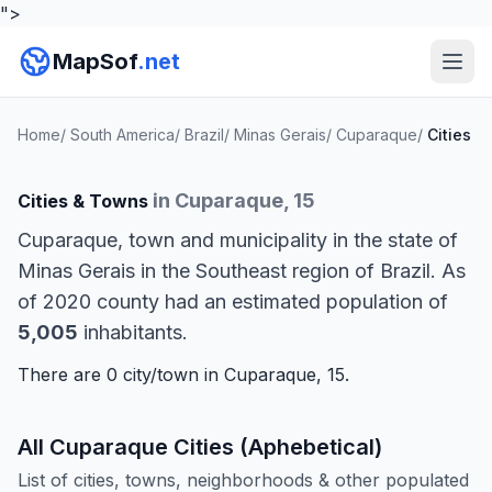
">
MapSof
.net
Home
/
South America
/
Brazil
/
Minas Gerais
/
Cuparaque
/
Cities
in Cuparaque, 15
Cities & Towns
Cuparaque, town and municipality in the state of
Minas Gerais in the Southeast region of Brazil. As
of 2020 county had an estimated population of
5,005
inhabitants.
There are 0 city/town in Cuparaque, 15.
All Cuparaque Cities (Aphebetical)
List of cities, towns, neighborhoods & other populated