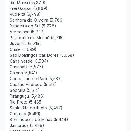
Rio Manso (5,879)
Frei Gaspar (5,869)
Rubelita (5,798)
Senhora de Oliveira (5,786)
Bandeira do Sul (5,778)
Veredinha (5,727)
Patrocínio do Muriaé (5,715)
Juvenília (5,715)
Chalé (5,699)
São Domingos das Dores (5,658)
Cana Verde (5,594)
Gurinhatã (5,577)
Caiana (5,541)
Conceição do Pará (5,533)
Capitão Andrade (5,514)
Sobrália (5,514)
Piranguçu (5,488)
Rio Preto (5,485)
Santa Rita do Itueto (5,457)
Caparaó (5,451)
Bonfinópolis de Minas (5,444)
Jampruca (5,429)