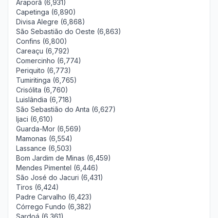
Araporã (6,931)
Capetinga (6,890)
Divisa Alegre (6,868)
São Sebastião do Oeste (6,863)
Confins (6,800)
Careaçu (6,792)
Comercinho (6,774)
Periquito (6,773)
Tumiritinga (6,765)
Crisólita (6,760)
Luislândia (6,718)
São Sebastião do Anta (6,627)
Ijaci (6,610)
Guarda-Mor (6,569)
Mamonas (6,554)
Lassance (6,503)
Bom Jardim de Minas (6,459)
Mendes Pimentel (6,446)
São José do Jacuri (6,431)
Tiros (6,424)
Padre Carvalho (6,423)
Córrego Fundo (6,382)
Sardoá (6,361)