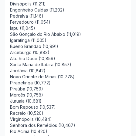
Divisópolis (11,211)
Engenheiro Caldas (11,202)
Pedralva (11,146)
Fervedouro (11,054)
Iapu (11,045)
São Gonçalo do Rio Abaixo (11,019)
Igaratinga (11,005)
Bueno Brandão (10,991)
Arceburgo (10,883)
Alto Rio Doce (10,859)
Santa Maria de Itabira (10,857)
Jordânia (10,842)
Novo Oriente de Minas (10,778)
Pirapetinga (10,772)
Piraúba (10,759)
Mercês (10,758)
Juruaia (10,681)
Bom Repouso (10,537)
Recreio (10,520)
Virginópolis (10,484)
Senhora dos Remédios (10,467)
Rio Acima (10,420)