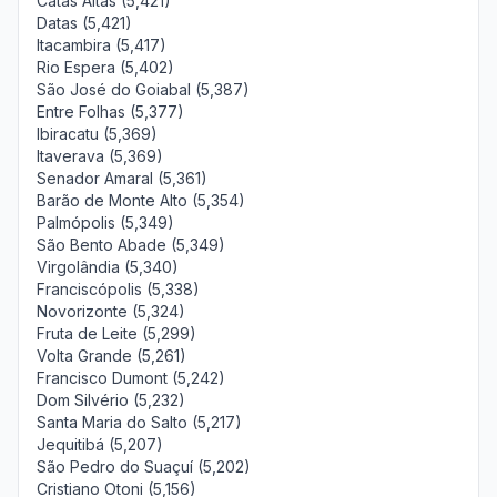
Catas Altas (5,421)
Datas (5,421)
Itacambira (5,417)
Rio Espera (5,402)
São José do Goiabal (5,387)
Entre Folhas (5,377)
Ibiracatu (5,369)
Itaverava (5,369)
Senador Amaral (5,361)
Barão de Monte Alto (5,354)
Palmópolis (5,349)
São Bento Abade (5,349)
Virgolândia (5,340)
Franciscópolis (5,338)
Novorizonte (5,324)
Fruta de Leite (5,299)
Volta Grande (5,261)
Francisco Dumont (5,242)
Dom Silvério (5,232)
Santa Maria do Salto (5,217)
Jequitibá (5,207)
São Pedro do Suaçuí (5,202)
Cristiano Otoni (5,156)