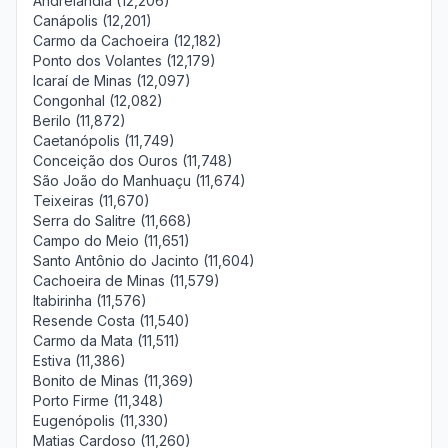
Andrelândia (12,206)
Canápolis (12,201)
Carmo da Cachoeira (12,182)
Ponto dos Volantes (12,179)
Icaraí de Minas (12,097)
Congonhal (12,082)
Berilo (11,872)
Caetanópolis (11,749)
Conceição dos Ouros (11,748)
São João do Manhuaçu (11,674)
Teixeiras (11,670)
Serra do Salitre (11,668)
Campo do Meio (11,651)
Santo Antônio do Jacinto (11,604)
Cachoeira de Minas (11,579)
Itabirinha (11,576)
Resende Costa (11,540)
Carmo da Mata (11,511)
Estiva (11,386)
Bonito de Minas (11,369)
Porto Firme (11,348)
Eugenópolis (11,330)
Matias Cardoso (11,260)