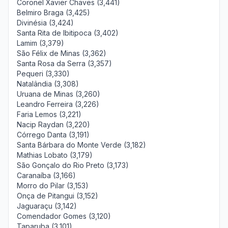
Coronel Xavier Chaves (3,441)
Belmiro Braga (3,425)
Divinésia (3,424)
Santa Rita de Ibitipoca (3,402)
Lamim (3,379)
São Félix de Minas (3,362)
Santa Rosa da Serra (3,357)
Pequeri (3,330)
Natalândia (3,308)
Uruana de Minas (3,260)
Leandro Ferreira (3,226)
Faria Lemos (3,221)
Nacip Raydan (3,220)
Córrego Danta (3,191)
Santa Bárbara do Monte Verde (3,182)
Mathias Lobato (3,179)
São Gonçalo do Rio Preto (3,173)
Caranaíba (3,166)
Morro do Pilar (3,153)
Onça de Pitangui (3,152)
Jaguaraçu (3,142)
Comendador Gomes (3,120)
Taparuba (3,101)