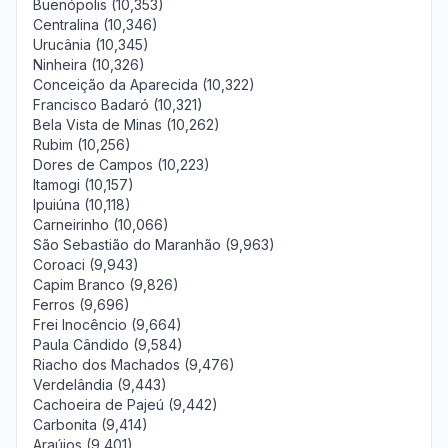
Buenópolis (10,353)
Centralina (10,346)
Urucânia (10,345)
Ninheira (10,326)
Conceição da Aparecida (10,322)
Francisco Badaró (10,321)
Bela Vista de Minas (10,262)
Rubim (10,256)
Dores de Campos (10,223)
Itamogi (10,157)
Ipuiúna (10,118)
Carneirinho (10,066)
São Sebastião do Maranhão (9,963)
Coroaci (9,943)
Capim Branco (9,826)
Ferros (9,696)
Frei Inocêncio (9,664)
Paula Cândido (9,584)
Riacho dos Machados (9,476)
Verdelândia (9,443)
Cachoeira de Pajeú (9,442)
Carbonita (9,414)
Araújos (9,401)