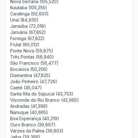
Nova Serrana (105,520)
Ituiutaba (105,255)
Caratinga (92,603)
Unaí (84,930)
Janaúba (72,018)
Januária (67,852)
Formiga (67,822)
Frutal (60,012)
Ponte Nova (59,875)
Três Pontas (56,940)
São Francisco (56,477)
Bocaiúva (50,256)
Diamantina (47,825)
João Pinheiro (47,726)
Caeté (45,047)
Santa Rita do Sapucaí (43,753)
Visconde do Rio Branco (42,965)
Andradas (41,396)
Nanuque (40,665)
Boa Esperança (40,219)
Ouro Branco (39,867)
Várzea da Palma (39,803)
Jaíba (39,388)