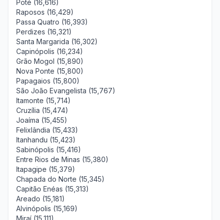
Poté (16,616)
Raposos (16,429)
Passa Quatro (16,393)
Perdizes (16,321)
Santa Margarida (16,302)
Capinópolis (16,234)
Grão Mogol (15,890)
Nova Ponte (15,800)
Papagaios (15,800)
São João Evangelista (15,767)
Itamonte (15,714)
Cruzília (15,474)
Joaíma (15,455)
Felixlândia (15,433)
Itanhandu (15,423)
Sabinópolis (15,416)
Entre Rios de Minas (15,380)
Itapagipe (15,379)
Chapada do Norte (15,345)
Capitão Enéas (15,313)
Areado (15,181)
Alvinópolis (15,169)
Miraí (15,111)