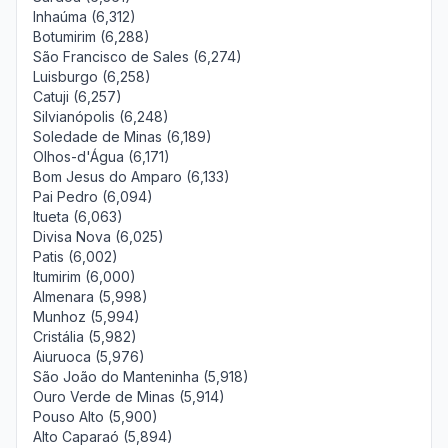
Inhaúma (6,312)
Botumirim (6,288)
São Francisco de Sales (6,274)
Luisburgo (6,258)
Catuji (6,257)
Silvianópolis (6,248)
Soledade de Minas (6,189)
Olhos-d'Água (6,171)
Bom Jesus do Amparo (6,133)
Pai Pedro (6,094)
Itueta (6,063)
Divisa Nova (6,025)
Patis (6,002)
Itumirim (6,000)
Almenara (5,998)
Munhoz (5,994)
Cristália (5,982)
Aiuruoca (5,976)
São João do Manteninha (5,918)
Ouro Verde de Minas (5,914)
Pouso Alto (5,900)
Alto Caparaó (5,894)