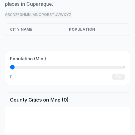
places in Cuparaque.
A
B
C
D
E
F
G
H
I
J
K
L
M
N
O
P
Q
R
S
T
U
V
W
X
Y
Z
all
CITY NAME
POPULATION
Population (Min.)
0
Go
County Cities on Map (0)