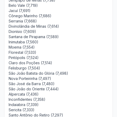
Jenipapo de Minas (7,738)
Belo Vale (7,719)
Jacuí (7,691)
Cônego Marinho (7,686)
Serrania (7,668)
Divinolândia de Minas (7,614)
Dionísio (7,609)
Santana de Pirapama (7,589)
Inimutaba (7,560)
Moema (7,554)
Florestal (7,533)
Pintópolis (7,524)
Claro dos Poções (7,514)
Felisburgo (7,504)
São João Batista do Glória (7,498)
Nova Porteirinha (7,497)
São José da Barra (7,480)
São João do Oriente (7,444)
Alpercata (7,436)
Inconfidentes (7,358)
Indaiabira (7,339)
Sericita (7,333)
Santo Antônio do Retiro (7,297)