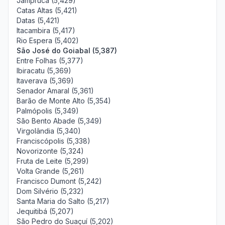
Jampruca (5,429)
Catas Altas (5,421)
Datas (5,421)
Itacambira (5,417)
Rio Espera (5,402)
São José do Goiabal (5,387)
Entre Folhas (5,377)
Ibiracatu (5,369)
Itaverava (5,369)
Senador Amaral (5,361)
Barão de Monte Alto (5,354)
Palmópolis (5,349)
São Bento Abade (5,349)
Virgolândia (5,340)
Franciscópolis (5,338)
Novorizonte (5,324)
Fruta de Leite (5,299)
Volta Grande (5,261)
Francisco Dumont (5,242)
Dom Silvério (5,232)
Santa Maria do Salto (5,217)
Jequitibá (5,207)
São Pedro do Suaçuí (5,202)