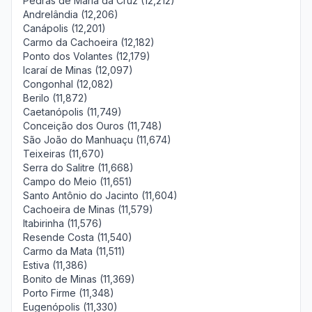
Pedras de Maria da Cruz (12,212)
Andrelândia (12,206)
Canápolis (12,201)
Carmo da Cachoeira (12,182)
Ponto dos Volantes (12,179)
Icaraí de Minas (12,097)
Congonhal (12,082)
Berilo (11,872)
Caetanópolis (11,749)
Conceição dos Ouros (11,748)
São João do Manhuaçu (11,674)
Teixeiras (11,670)
Serra do Salitre (11,668)
Campo do Meio (11,651)
Santo Antônio do Jacinto (11,604)
Cachoeira de Minas (11,579)
Itabirinha (11,576)
Resende Costa (11,540)
Carmo da Mata (11,511)
Estiva (11,386)
Bonito de Minas (11,369)
Porto Firme (11,348)
Eugenópolis (11,330)