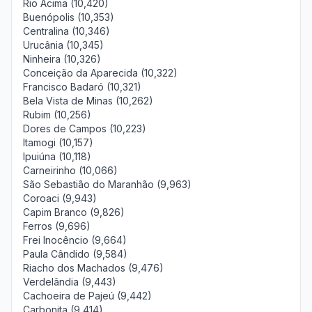
Rio Acima (10,420)
Buenópolis (10,353)
Centralina (10,346)
Urucânia (10,345)
Ninheira (10,326)
Conceição da Aparecida (10,322)
Francisco Badaró (10,321)
Bela Vista de Minas (10,262)
Rubim (10,256)
Dores de Campos (10,223)
Itamogi (10,157)
Ipuiúna (10,118)
Carneirinho (10,066)
São Sebastião do Maranhão (9,963)
Coroaci (9,943)
Capim Branco (9,826)
Ferros (9,696)
Frei Inocêncio (9,664)
Paula Cândido (9,584)
Riacho dos Machados (9,476)
Verdelândia (9,443)
Cachoeira de Pajeú (9,442)
Carbonita (9,414)