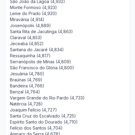
São João da Lagoa (4,932)
Monte Formoso (4,923)
Leme do Prado (4,920)
Miravânia (4,914)
Josenópolis (4,889)
Santa Rita de Jacutinga (4,863)
Claraval (4,853)
Jeceaba (4,852)
Santana do Jacaré (4,834)
Ressaquinha (4,817)
Serranópolis de Minas (4,809)
São Francisco do Glória (4,800)
Jesuânia (4,780)
Braúnas (4,769)
Bandeira (4,766)
Berizal (4,764)
Vargem Grande do Rio Pardo (4,733)
Natércia (4,728)
Joaquim Felício (4,727)
Santa Cruz do Escalvado (4,725)
Espírito Santo do Dourado (4,710)
Felício dos Santos (4,704)
Amparo da Serra (4,678)