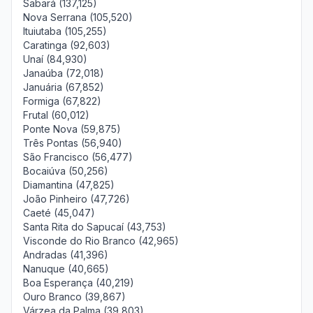
Sabará (137,125)
Nova Serrana (105,520)
Ituiutaba (105,255)
Caratinga (92,603)
Unaí (84,930)
Janaúba (72,018)
Januária (67,852)
Formiga (67,822)
Frutal (60,012)
Ponte Nova (59,875)
Três Pontas (56,940)
São Francisco (56,477)
Bocaiúva (50,256)
Diamantina (47,825)
João Pinheiro (47,726)
Caeté (45,047)
Santa Rita do Sapucaí (43,753)
Visconde do Rio Branco (42,965)
Andradas (41,396)
Nanuque (40,665)
Boa Esperança (40,219)
Ouro Branco (39,867)
Várzea da Palma (39,803)