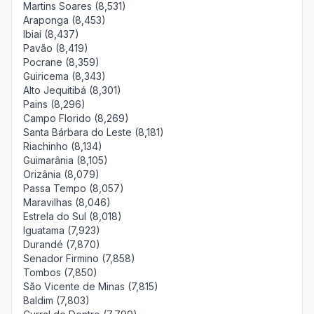
Martins Soares (8,531)
Araponga (8,453)
Ibiaí (8,437)
Pavão (8,419)
Pocrane (8,359)
Guiricema (8,343)
Alto Jequitibá (8,301)
Pains (8,296)
Campo Florido (8,269)
Santa Bárbara do Leste (8,181)
Riachinho (8,134)
Guimarânia (8,105)
Orizânia (8,079)
Passa Tempo (8,057)
Maravilhas (8,046)
Estrela do Sul (8,018)
Iguatama (7,923)
Durandé (7,870)
Senador Firmino (7,858)
Tombos (7,850)
São Vicente de Minas (7,815)
Baldim (7,803)