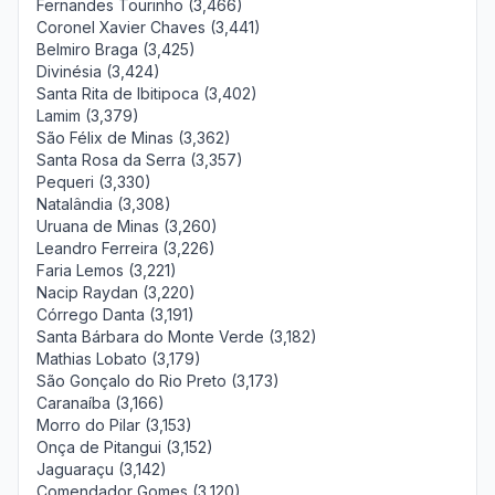
Fernandes Tourinho (3,466)
Coronel Xavier Chaves (3,441)
Belmiro Braga (3,425)
Divinésia (3,424)
Santa Rita de Ibitipoca (3,402)
Lamim (3,379)
São Félix de Minas (3,362)
Santa Rosa da Serra (3,357)
Pequeri (3,330)
Natalândia (3,308)
Uruana de Minas (3,260)
Leandro Ferreira (3,226)
Faria Lemos (3,221)
Nacip Raydan (3,220)
Córrego Danta (3,191)
Santa Bárbara do Monte Verde (3,182)
Mathias Lobato (3,179)
São Gonçalo do Rio Preto (3,173)
Caranaíba (3,166)
Morro do Pilar (3,153)
Onça de Pitangui (3,152)
Jaguaraçu (3,142)
Comendador Gomes (3,120)