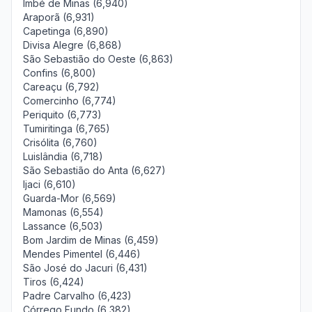
Imbé de Minas (6,940)
Araporã (6,931)
Capetinga (6,890)
Divisa Alegre (6,868)
São Sebastião do Oeste (6,863)
Confins (6,800)
Careaçu (6,792)
Comercinho (6,774)
Periquito (6,773)
Tumiritinga (6,765)
Crisólita (6,760)
Luislândia (6,718)
São Sebastião do Anta (6,627)
Ijaci (6,610)
Guarda-Mor (6,569)
Mamonas (6,554)
Lassance (6,503)
Bom Jardim de Minas (6,459)
Mendes Pimentel (6,446)
São José do Jacuri (6,431)
Tiros (6,424)
Padre Carvalho (6,423)
Córrego Fundo (6,382)