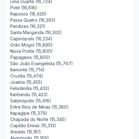
Lima Duarte (16,724)
Poté (16,616)
Raposos (16,429)
Passa Quatro (16,393)
Perdizes (16,321)
Santa Margarida (16,302)
Capinópolis (16,234)
Grão Mogol (15,890)
Nova Ponte (15,800)
Papagaios (15,800)
São João Evangelista (15,767)
Itamonte (15,714)
Cruzília (15,474)
Joaíma (15,455)
Felixlândia (15,433)
Itanhandu (15,423)
Sabinópolis (15,416)
Entre Rios de Minas (15,380)
Itapagipe (15,379)
Chapada do Norte (15,345)
Capitão Enéas (15,313)
Areado (15,181)
Alvinópolis (15,169)