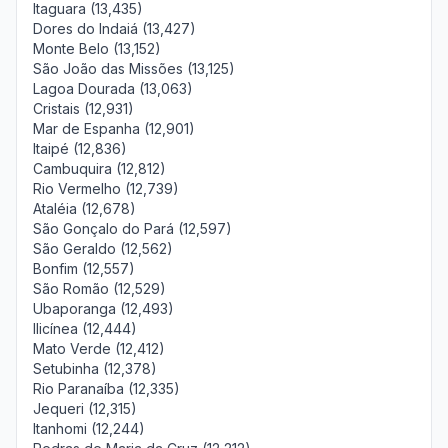
Itaguara (13,435)
Dores do Indaiá (13,427)
Monte Belo (13,152)
São João das Missões (13,125)
Lagoa Dourada (13,063)
Cristais (12,931)
Mar de Espanha (12,901)
Itaipé (12,836)
Cambuquira (12,812)
Rio Vermelho (12,739)
Ataléia (12,678)
São Gonçalo do Pará (12,597)
São Geraldo (12,562)
Bonfim (12,557)
São Romão (12,529)
Ubaporanga (12,493)
Ilicínea (12,444)
Mato Verde (12,412)
Setubinha (12,378)
Rio Paranaíba (12,335)
Jequeri (12,315)
Itanhomi (12,244)