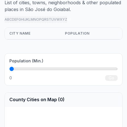
List of cities, towns, neighborhoods & other populated
places in São José do Goiabal.
A
B
C
D
E
F
G
H
I
J
K
L
M
N
O
P
Q
R
S
T
U
V
W
X
Y
Z
all
CITY NAME
POPULATION
Population (Min.)
0
Go
County Cities on Map (0)