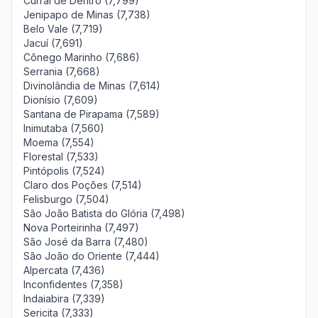
Curral de Dentro (7,799)
Jenipapo de Minas (7,738)
Belo Vale (7,719)
Jacuí (7,691)
Cônego Marinho (7,686)
Serrania (7,668)
Divinolândia de Minas (7,614)
Dionísio (7,609)
Santana de Pirapama (7,589)
Inimutaba (7,560)
Moema (7,554)
Florestal (7,533)
Pintópolis (7,524)
Claro dos Poções (7,514)
Felisburgo (7,504)
São João Batista do Glória (7,498)
Nova Porteirinha (7,497)
São José da Barra (7,480)
São João do Oriente (7,444)
Alpercata (7,436)
Inconfidentes (7,358)
Indaiabira (7,339)
Sericita (7,333)