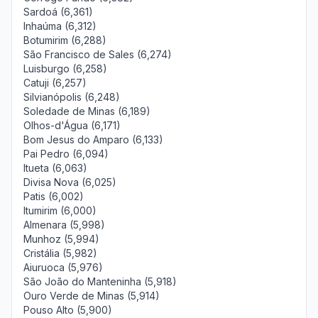
Sardoá (6,361)
Inhaúma (6,312)
Botumirim (6,288)
São Francisco de Sales (6,274)
Luisburgo (6,258)
Catuji (6,257)
Silvianópolis (6,248)
Soledade de Minas (6,189)
Olhos-d'Água (6,171)
Bom Jesus do Amparo (6,133)
Pai Pedro (6,094)
Itueta (6,063)
Divisa Nova (6,025)
Patis (6,002)
Itumirim (6,000)
Almenara (5,998)
Munhoz (5,994)
Cristália (5,982)
Aiuruoca (5,976)
São João do Manteninha (5,918)
Ouro Verde de Minas (5,914)
Pouso Alto (5,900)