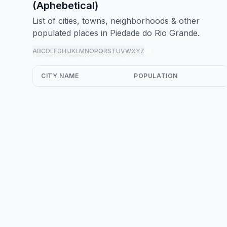
(Aphebetical)
List of cities, towns, neighborhoods & other
populated places in Piedade do Rio Grande.
A
B
C
D
E
F
G
H
I
J
K
L
M
N
O
P
Q
R
S
T
U
V
W
X
Y
Z
all
CITY NAME
POPULATION