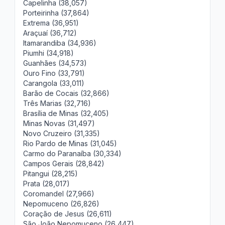
Capelinha (38,057)
Porteirinha (37,864)
Extrema (36,951)
Araçuaí (36,712)
Itamarandiba (34,936)
Piumhi (34,918)
Guanhães (34,573)
Ouro Fino (33,791)
Carangola (33,011)
Barão de Cocais (32,866)
Três Marias (32,716)
Brasília de Minas (32,405)
Minas Novas (31,497)
Novo Cruzeiro (31,335)
Rio Pardo de Minas (31,045)
Carmo do Paranaíba (30,334)
Campos Gerais (28,842)
Pitangui (28,215)
Prata (28,017)
Coromandel (27,966)
Nepomuceno (26,826)
Coração de Jesus (26,611)
São João Nepomuceno (26,447)