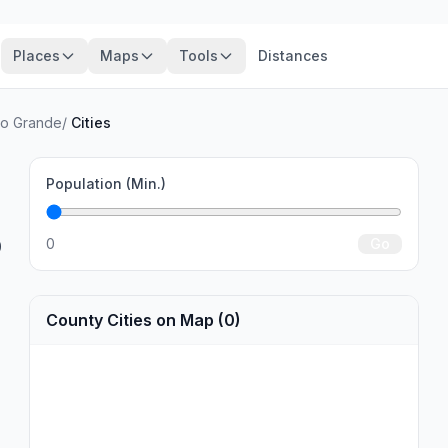
Places
Maps
Tools
Distances
io Grande
/
Cities
Population (Min.)
0
Go
0
County Cities on Map (0)