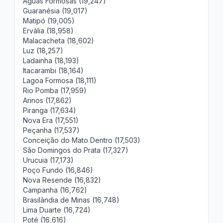
Águas Formosas (19,247)
Guaranésia (19,017)
Matipó (19,005)
Ervália (18,958)
Malacacheta (18,602)
Luz (18,257)
Ladainha (18,193)
Itacarambi (18,164)
Lagoa Formosa (18,111)
Rio Pomba (17,959)
Arinos (17,862)
Piranga (17,634)
Nova Era (17,551)
Peçanha (17,537)
Conceição do Mato Dentro (17,503)
São Domingos do Prata (17,327)
Urucuia (17,173)
Poço Fundo (16,846)
Nova Resende (16,832)
Campanha (16,762)
Brasilândia de Minas (16,748)
Lima Duarte (16,724)
Poté (16,616)