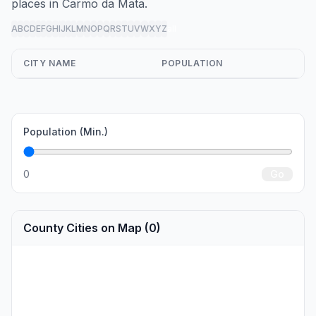
places in Carmo da Mata.
A
B
C
D
E
F
G
H
I
J
K
L
M
N
O
P
Q
R
S
T
U
V
W
X
Y
Z
all
CITY NAME
POPULATION
Population (Min.)
0
Go
County Cities on Map (0)