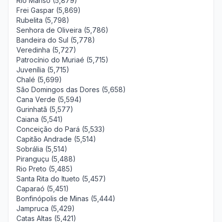
Rio Manso (5,879)
Frei Gaspar (5,869)
Rubelita (5,798)
Senhora de Oliveira (5,786)
Bandeira do Sul (5,778)
Veredinha (5,727)
Patrocínio do Muriaé (5,715)
Juvenília (5,715)
Chalé (5,699)
São Domingos das Dores (5,658)
Cana Verde (5,594)
Gurinhatã (5,577)
Caiana (5,541)
Conceição do Pará (5,533)
Capitão Andrade (5,514)
Sobrália (5,514)
Piranguçu (5,488)
Rio Preto (5,485)
Santa Rita do Itueto (5,457)
Caparaó (5,451)
Bonfinópolis de Minas (5,444)
Jampruca (5,429)
Catas Altas (5,421)