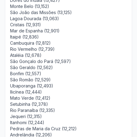
Dores do Indaiá (13,427)
Monte Belo (13,152)
São João das Missões (13,125)
Lagoa Dourada (13,063)
Cristais (12,931)
Mar de Espanha (12,901)
Itaipé (12,836)
Cambuquira (12,812)
Rio Vermelho (12,739)
Ataléia (12,678)
São Gonçalo do Pará (12,597)
São Geraldo (12,562)
Bonfim (12,557)
São Romão (12,529)
Ubaporanga (12,493)
Ilicínea (12,444)
Mato Verde (12,412)
Setubinha (12,378)
Rio Paranaíba (12,335)
Jequeri (12,315)
Itanhomi (12,244)
Pedras de Maria da Cruz (12,212)
Andrelândia (12,206)