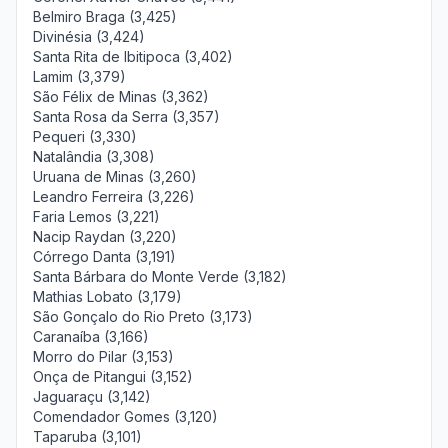
Belmiro Braga (3,425)
Divinésia (3,424)
Santa Rita de Ibitipoca (3,402)
Lamim (3,379)
São Félix de Minas (3,362)
Santa Rosa da Serra (3,357)
Pequeri (3,330)
Natalândia (3,308)
Uruana de Minas (3,260)
Leandro Ferreira (3,226)
Faria Lemos (3,221)
Nacip Raydan (3,220)
Córrego Danta (3,191)
Santa Bárbara do Monte Verde (3,182)
Mathias Lobato (3,179)
São Gonçalo do Rio Preto (3,173)
Caranaíba (3,166)
Morro do Pilar (3,153)
Onça de Pitangui (3,152)
Jaguaraçu (3,142)
Comendador Gomes (3,120)
Taparuba (3,101)