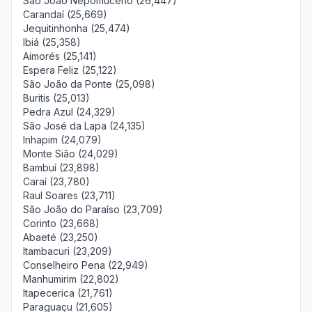
São João Nepomuceno (26,447)
Carandaí (25,669)
Jequitinhonha (25,474)
Ibiá (25,358)
Aimorés (25,141)
Espera Feliz (25,122)
São João da Ponte (25,098)
Buritis (25,013)
Pedra Azul (24,329)
São José da Lapa (24,135)
Inhapim (24,079)
Monte Sião (24,029)
Bambuí (23,898)
Caraí (23,780)
Raul Soares (23,711)
São João do Paraíso (23,709)
Corinto (23,668)
Abaeté (23,250)
Itambacuri (23,209)
Conselheiro Pena (22,949)
Manhumirim (22,802)
Itapecerica (21,761)
Paraguaçu (21,605)