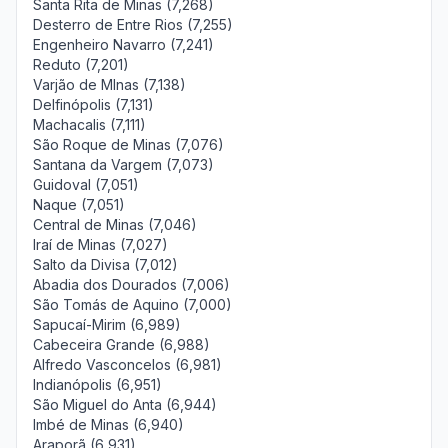
Santa Rita de Minas (7,268)
Desterro de Entre Rios (7,255)
Engenheiro Navarro (7,241)
Reduto (7,201)
Varjão de MInas (7,138)
Delfinópolis (7,131)
Machacalis (7,111)
São Roque de Minas (7,076)
Santana da Vargem (7,073)
Guidoval (7,051)
Naque (7,051)
Central de Minas (7,046)
Iraí de Minas (7,027)
Salto da Divisa (7,012)
Abadia dos Dourados (7,006)
São Tomás de Aquino (7,000)
Sapucaí-Mirim (6,989)
Cabeceira Grande (6,988)
Alfredo Vasconcelos (6,981)
Indianópolis (6,951)
São Miguel do Anta (6,944)
Imbé de Minas (6,940)
Araporã (6,931)