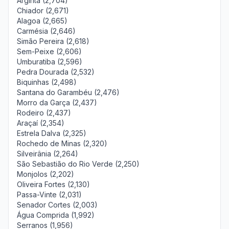
Argirita (2,704)
Chiador (2,671)
Alagoa (2,665)
Carmésia (2,646)
Simão Pereira (2,618)
Sem-Peixe (2,606)
Umburatiba (2,596)
Pedra Dourada (2,532)
Biquinhas (2,498)
Santana do Garambéu (2,476)
Morro da Garça (2,437)
Rodeiro (2,437)
Araçaí (2,354)
Estrela Dalva (2,325)
Rochedo de Minas (2,320)
Silveirânia (2,264)
São Sebastião do Rio Verde (2,250)
Monjolos (2,202)
Oliveira Fortes (2,130)
Passa-Vinte (2,031)
Senador Cortes (2,003)
Água Comprida (1,992)
Serranos (1,956)