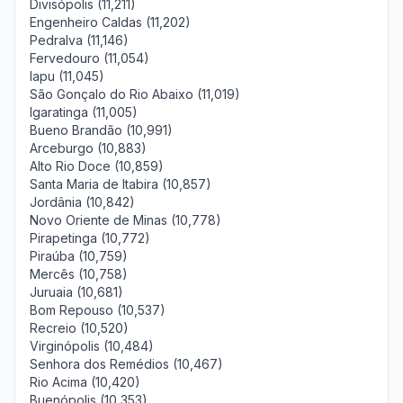
Divisópolis (11,211)
Engenheiro Caldas (11,202)
Pedralva (11,146)
Fervedouro (11,054)
Iapu (11,045)
São Gonçalo do Rio Abaixo (11,019)
Igaratinga (11,005)
Bueno Brandão (10,991)
Arceburgo (10,883)
Alto Rio Doce (10,859)
Santa Maria de Itabira (10,857)
Jordânia (10,842)
Novo Oriente de Minas (10,778)
Pirapetinga (10,772)
Piraúba (10,759)
Mercês (10,758)
Juruaia (10,681)
Bom Repouso (10,537)
Recreio (10,520)
Virginópolis (10,484)
Senhora dos Remédios (10,467)
Rio Acima (10,420)
Buenópolis (10,353)