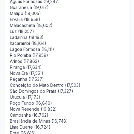
Águas Formosas (19,247)
Guaranésia (19,017)
Matipó (19,005)
Ervália (18,958)
Malacacheta (18,602)
Luz (18,257)
Ladainha (18,193)
Itacarambi (18,164)
Lagoa Formosa (18,111)
Rio Pomba (17,959)
Arinos (17,862)
Piranga (17,634)
Nova Era (17,551)
Peçanha (17,537)
Conceição do Mato Dentro (17,503)
São Domingos do Prata (17,327)
Urucuia (17,173)
Poço Fundo (16,846)
Nova Resende (16,832)
Campanha (16,762)
Brasilândia de Minas (16,748)
Lima Duarte (16,724)
Poté (16,616)