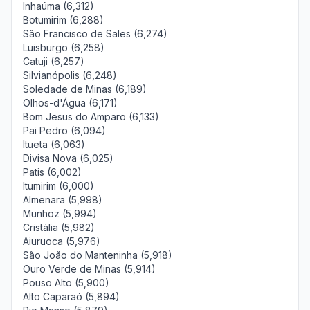
Inhaúma (6,312)
Botumirim (6,288)
São Francisco de Sales (6,274)
Luisburgo (6,258)
Catuji (6,257)
Silvianópolis (6,248)
Soledade de Minas (6,189)
Olhos-d'Água (6,171)
Bom Jesus do Amparo (6,133)
Pai Pedro (6,094)
Itueta (6,063)
Divisa Nova (6,025)
Patis (6,002)
Itumirim (6,000)
Almenara (5,998)
Munhoz (5,994)
Cristália (5,982)
Aiuruoca (5,976)
São João do Manteninha (5,918)
Ouro Verde de Minas (5,914)
Pouso Alto (5,900)
Alto Caparaó (5,894)