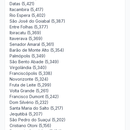
Datas (5,421)
Itacambira (5,417)
Rio Espera (5,402)
São José do Goiabal (5,387)
Entre Folhas (5,377)
Ibiracatu (5,369)
Itaverava (5,369)
Senador Amaral (5,361)
Barão de Monte Alto (5,354)
Palmópolis (5,349)
São Bento Abade (5,349)
Virgolândia (5,340)
Franciscópolis (5,338)
Novorizonte (5,324)
Fruta de Leite (5,299)
Volta Grande (5,261)
Francisco Dumont (5,242)
Dom Silvério (5,232)
Santa Maria do Salto (5,217)
Jequitibá (5,207)
São Pedro do Suaçuí (5,202)
Cristiano Otoni (5,156)