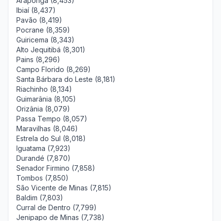
Araponga (8,453)
Ibiaí (8,437)
Pavão (8,419)
Pocrane (8,359)
Guiricema (8,343)
Alto Jequitibá (8,301)
Pains (8,296)
Campo Florido (8,269)
Santa Bárbara do Leste (8,181)
Riachinho (8,134)
Guimarânia (8,105)
Orizânia (8,079)
Passa Tempo (8,057)
Maravilhas (8,046)
Estrela do Sul (8,018)
Iguatama (7,923)
Durandé (7,870)
Senador Firmino (7,858)
Tombos (7,850)
São Vicente de Minas (7,815)
Baldim (7,803)
Curral de Dentro (7,799)
Jenipapo de Minas (7,738)