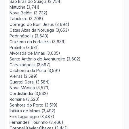
São Brás do Suaçuí (3,754)
Matutina (3,741)
Nova Belém (3,732)
Tabuleiro (3,708)
Córrego do Bom Jesus (3,694)
Catas Altas da Noruega (3,653)
Pedrinópolis (3,643)
Cruzeiro da Fortaleza (3,639)
Pratinha (3,631)
Alvorada de Minas (3,605)
Santo Antônio do Aventureiro (3,602)
Carvalhópolis (3,597)
Cachoeira da Prata (3,591)
Vieiras (3,589)
Quartel Geral (3,584)
Nova Módica (3,573)
Cordislândia (3,542)
Romaria (3,520)
Senhora do Porto (3,519)
Ibitiúra de Minas (3,492)
Frei Lagonegro (3,487)
Fernandes Tourinho (3,466)
Coronel Xavier Chaves (3,441)