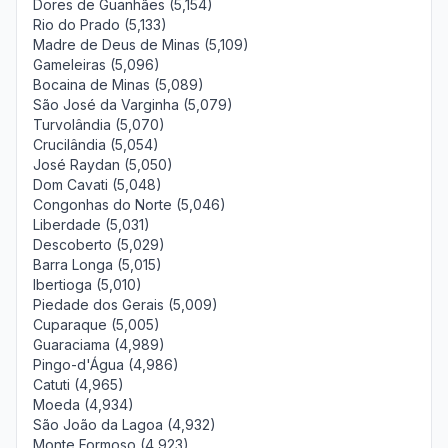
Dores de Guanhães (5,154)
Rio do Prado (5,133)
Madre de Deus de Minas (5,109)
Gameleiras (5,096)
Bocaina de Minas (5,089)
São José da Varginha (5,079)
Turvolândia (5,070)
Crucilândia (5,054)
José Raydan (5,050)
Dom Cavati (5,048)
Congonhas do Norte (5,046)
Liberdade (5,031)
Descoberto (5,029)
Barra Longa (5,015)
Ibertioga (5,010)
Piedade dos Gerais (5,009)
Cuparaque (5,005)
Guaraciama (4,989)
Pingo-d'Água (4,986)
Catuti (4,965)
Moeda (4,934)
São João da Lagoa (4,932)
Monte Formoso (4,923)