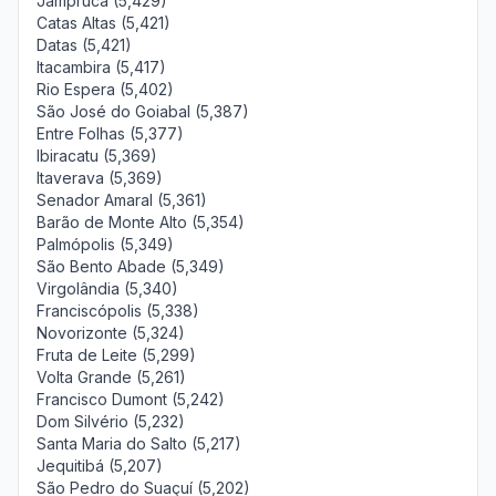
Jampruca (5,429)
Catas Altas (5,421)
Datas (5,421)
Itacambira (5,417)
Rio Espera (5,402)
São José do Goiabal (5,387)
Entre Folhas (5,377)
Ibiracatu (5,369)
Itaverava (5,369)
Senador Amaral (5,361)
Barão de Monte Alto (5,354)
Palmópolis (5,349)
São Bento Abade (5,349)
Virgolândia (5,340)
Franciscópolis (5,338)
Novorizonte (5,324)
Fruta de Leite (5,299)
Volta Grande (5,261)
Francisco Dumont (5,242)
Dom Silvério (5,232)
Santa Maria do Salto (5,217)
Jequitibá (5,207)
São Pedro do Suaçuí (5,202)