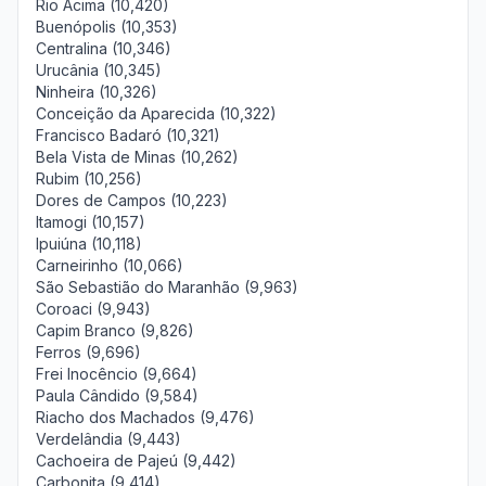
Rio Acima (10,420)
Buenópolis (10,353)
Centralina (10,346)
Urucânia (10,345)
Ninheira (10,326)
Conceição da Aparecida (10,322)
Francisco Badaró (10,321)
Bela Vista de Minas (10,262)
Rubim (10,256)
Dores de Campos (10,223)
Itamogi (10,157)
Ipuiúna (10,118)
Carneirinho (10,066)
São Sebastião do Maranhão (9,963)
Coroaci (9,943)
Capim Branco (9,826)
Ferros (9,696)
Frei Inocêncio (9,664)
Paula Cândido (9,584)
Riacho dos Machados (9,476)
Verdelândia (9,443)
Cachoeira de Pajeú (9,442)
Carbonita (9,414)