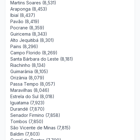
Martins Soares (8,531)
Araponga (8,453)
Ibiaí (8,437)
Pavão (8,419)
Pocrane (8,359)
Guiricema (8,343)
Alto Jequitibá (8,301)
Pains (8,296)
Campo Florido (8,269)
Santa Bárbara do Leste (8,181)
Riachinho (8,134)
Guimarânia (8,105)
Orizânia (8,079)
Passa Tempo (8,057)
Maravilhas (8,046)
Estrela do Sul (8,018)
Iguatama (7,923)
Durandé (7,870)
Senador Firmino (7,858)
Tombos (7,850)
São Vicente de Minas (7,815)
Baldim (7,803)