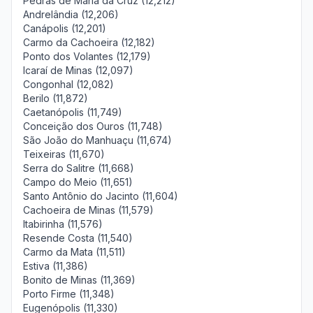
Pedras de Maria da Cruz (12,212)
Andrelândia (12,206)
Canápolis (12,201)
Carmo da Cachoeira (12,182)
Ponto dos Volantes (12,179)
Icaraí de Minas (12,097)
Congonhal (12,082)
Berilo (11,872)
Caetanópolis (11,749)
Conceição dos Ouros (11,748)
São João do Manhuaçu (11,674)
Teixeiras (11,670)
Serra do Salitre (11,668)
Campo do Meio (11,651)
Santo Antônio do Jacinto (11,604)
Cachoeira de Minas (11,579)
Itabirinha (11,576)
Resende Costa (11,540)
Carmo da Mata (11,511)
Estiva (11,386)
Bonito de Minas (11,369)
Porto Firme (11,348)
Eugenópolis (11,330)