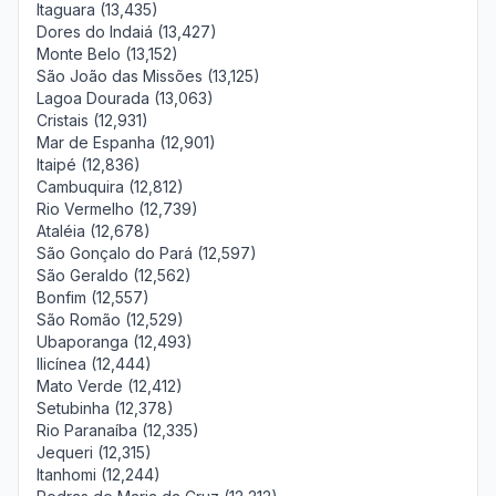
Itaguara (13,435)
Dores do Indaiá (13,427)
Monte Belo (13,152)
São João das Missões (13,125)
Lagoa Dourada (13,063)
Cristais (12,931)
Mar de Espanha (12,901)
Itaipé (12,836)
Cambuquira (12,812)
Rio Vermelho (12,739)
Ataléia (12,678)
São Gonçalo do Pará (12,597)
São Geraldo (12,562)
Bonfim (12,557)
São Romão (12,529)
Ubaporanga (12,493)
Ilicínea (12,444)
Mato Verde (12,412)
Setubinha (12,378)
Rio Paranaíba (12,335)
Jequeri (12,315)
Itanhomi (12,244)