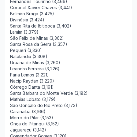
Fernandes Tourinho (3,466)
Coronel Xavier Chaves (3,441)
Belmiro Braga (3,425)
Divinésia (3,424)
Santa Rita de Ibitipoca (3,402)
Lamim (3,379)
São Félix de Minas (3,362)
Santa Rosa da Serra (3,357)
Pequeri (3,330)
Natalândia (3,308)
Uruana de Minas (3,260)
Leandro Ferreira (3,226)
Faria Lemos (3,221)
Nacip Raydan (3,220)
Córrego Danta (3,191)
Santa Bárbara do Monte Verde (3,182)
Mathias Lobato (3,179)
São Gonçalo do Rio Preto (3,173)
Caranaíba (3,166)
Morro do Pilar (3,153)
Onça de Pitangui (3,152)
Jaguaraçu (3,142)
Comendador Gomes (3,120)