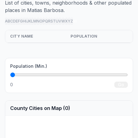
List of cities, towns, neighborhoods & other populated
places in Matias Barbosa.
A
B
C
D
E
F
G
H
I
J
K
L
M
N
O
P
Q
R
S
T
U
V
W
X
Y
Z
all
CITY NAME
POPULATION
Population (Min.)
0
Go
County Cities on Map (0)