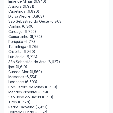
Imbé de Minas (6,940)
Araporã (6,931)
Capetinga (6,890)
Divisa Alegre (6,868)
São Sebastião do Oeste (6,863)
Confins (6,800)
Careaçu (6,792)
Comercinho (6,774)
Periquito (6,773)
Tumiritinga (6,765)
Crisólita (6,760)
Luislândia (6,718)
São Sebastião do Anta (6,627)
Ijaci (6,610)
Guarda-Mor (6,569)
Mamonas (6,554)
Lassance (6,503)
Bom Jardim de Minas (6,459)
Mendes Pimentel (6,446)
São José do Jacuri (6,431)
Tiros (6,424)
Padre Carvalho (6,423)
Córrego Fundo (6,382)