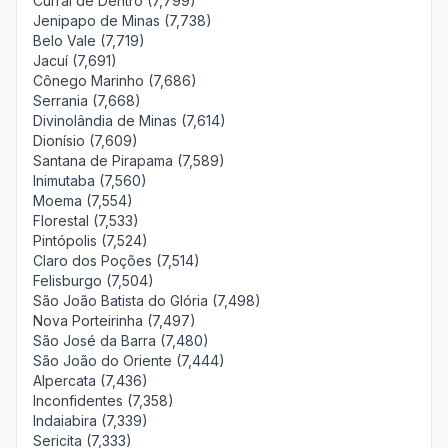
Curral de Dentro (7,799)
Jenipapo de Minas (7,738)
Belo Vale (7,719)
Jacuí (7,691)
Cônego Marinho (7,686)
Serrania (7,668)
Divinolândia de Minas (7,614)
Dionísio (7,609)
Santana de Pirapama (7,589)
Inimutaba (7,560)
Moema (7,554)
Florestal (7,533)
Pintópolis (7,524)
Claro dos Poções (7,514)
Felisburgo (7,504)
São João Batista do Glória (7,498)
Nova Porteirinha (7,497)
São José da Barra (7,480)
São João do Oriente (7,444)
Alpercata (7,436)
Inconfidentes (7,358)
Indaiabira (7,339)
Sericita (7,333)