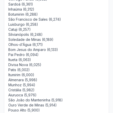
Sardoá (6,361)
Inhaúma (6,312)
Botumirim (6,288)
São Francisco de Sales (6,274)
Luisburgo (6,258)
Catuji (6,257)
Silvianópolis (6,248)
Soledade de Minas (6,189)
Olhos-d'Água (6,171)
Bom Jesus do Amparo (6,133)
Pai Pedro (6,094)
Itueta (6,063)
Divisa Nova (6,025)
Patis (6,002)
Itumirim (6,000)
Almenara (5,998)
Munhoz (5,994)
Cristália (5,982)
Aiuruoca (5,976)
São João do Manteninha (5,918)
Ouro Verde de Minas (5,914)
Pouso Alto (5,900)