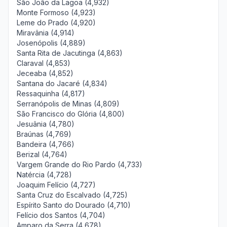
São João da Lagoa (4,932)
Monte Formoso (4,923)
Leme do Prado (4,920)
Miravânia (4,914)
Josenópolis (4,889)
Santa Rita de Jacutinga (4,863)
Claraval (4,853)
Jeceaba (4,852)
Santana do Jacaré (4,834)
Ressaquinha (4,817)
Serranópolis de Minas (4,809)
São Francisco do Glória (4,800)
Jesuânia (4,780)
Braúnas (4,769)
Bandeira (4,766)
Berizal (4,764)
Vargem Grande do Rio Pardo (4,733)
Natércia (4,728)
Joaquim Felício (4,727)
Santa Cruz do Escalvado (4,725)
Espírito Santo do Dourado (4,710)
Felício dos Santos (4,704)
Amparo da Serra (4,678)