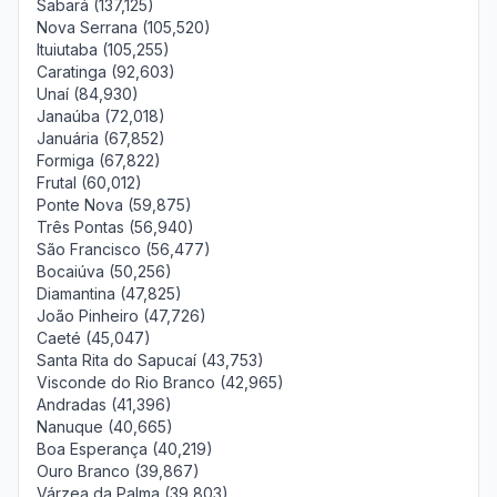
Sabará (137,125)
Nova Serrana (105,520)
Ituiutaba (105,255)
Caratinga (92,603)
Unaí (84,930)
Janaúba (72,018)
Januária (67,852)
Formiga (67,822)
Frutal (60,012)
Ponte Nova (59,875)
Três Pontas (56,940)
São Francisco (56,477)
Bocaiúva (50,256)
Diamantina (47,825)
João Pinheiro (47,726)
Caeté (45,047)
Santa Rita do Sapucaí (43,753)
Visconde do Rio Branco (42,965)
Andradas (41,396)
Nanuque (40,665)
Boa Esperança (40,219)
Ouro Branco (39,867)
Várzea da Palma (39,803)