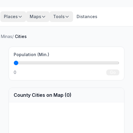
Places
Maps
Tools
Distances
e Minas
/
Cities
Population (Min.)
0
Go
County Cities on Map (0)