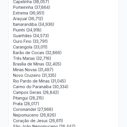
Capelinha (38,057)
Porteirinha (37,864)
Extrema (36,951)
Araçuaí (36,712)
Itamarandiba (34,936)
Piumhi (34,918)
Guanhães (34,573)
Ouro Fino (33,791)
Carangola (33,011)
Barão de Cocais (32,866)
Três Marias (32,716)
Brasília de Minas (32,405)
Minas Novas (31,497)
Novo Cruzeiro (31,335)
Rio Pardo de Minas (31,045)
Carmo do Paranaíba (30,334)
Campos Gerais (28,842)
Pitangui (28,215)
Prata (28,017)
Coromandel (27,966)
Nepomuceno (26,826)
Coração de Jesus (26,611)
São João Nepomuceno (26,447)