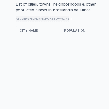
List of cities, towns, neighborhoods & other
populated places in Brasilândia de Minas.
A
B
C
D
E
F
G
H
I
J
K
L
M
N
O
P
Q
R
S
T
U
V
W
X
Y
Z
all
CITY NAME
POPULATION