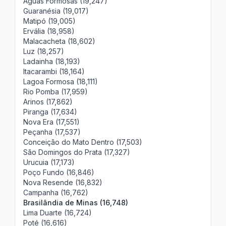
Águas Formosas (19,247)
Guaranésia (19,017)
Matipó (19,005)
Ervália (18,958)
Malacacheta (18,602)
Luz (18,257)
Ladainha (18,193)
Itacarambi (18,164)
Lagoa Formosa (18,111)
Rio Pomba (17,959)
Arinos (17,862)
Piranga (17,634)
Nova Era (17,551)
Peçanha (17,537)
Conceição do Mato Dentro (17,503)
São Domingos do Prata (17,327)
Urucuia (17,173)
Poço Fundo (16,846)
Nova Resende (16,832)
Campanha (16,762)
Brasilândia de Minas (16,748)
Lima Duarte (16,724)
Poté (16,616)