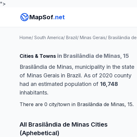
">
MapSof
.net
Home
/
South America
/
Brazil
/
Minas Gerais
/
Brasilândia d
in Brasilândia de Minas, 15
Cities & Towns
Brasilândia de Minas, municipality in the state
of Minas Gerais in Brazil. As of 2020 county
had an estimated population of
16,748
inhabitants.
There are 0 city/town in Brasilândia de Minas, 15.
All Brasilândia de Minas Cities
(Aphebetical)