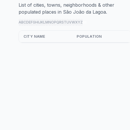
List of cities, towns, neighborhoods & other
populated places in São João da Lagoa.
A
B
C
D
E
F
G
H
I
J
K
L
M
N
O
P
Q
R
S
T
U
V
W
X
Y
Z
all
CITY NAME
POPULATION