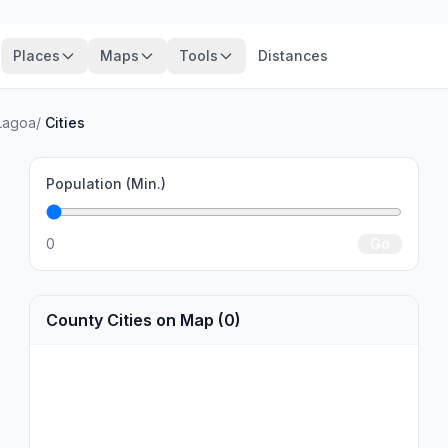
Places
Maps
Tools
Distances
Lagoa
/
Cities
Population (Min.)
0
Go
County Cities on Map (0)