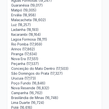
Águas Formosas (19,247)
Guaranésia (19,017)
Matipó (19,005)
Ervália (18,958)
Malacacheta (18,602)
Luz (18,257)
Ladainha (18,193)
Itacarambi (18,164)
Lagoa Formosa (18,111)
Rio Pomba (17,959)
Arinos (17,862)
Piranga (17,634)
Nova Era (17,551)
Peçanha (17,537)
Conceição do Mato Dentro (17,503)
São Domingos do Prata (17,327)
Urucuia (17,173)
Poço Fundo (16,846)
Nova Resende (16,832)
Campanha (16,762)
Brasilândia de Minas (16,748)
Lima Duarte (16,724)
Poté (16,616)