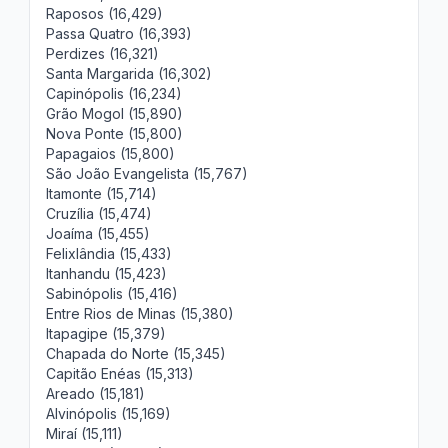
Raposos (16,429)
Passa Quatro (16,393)
Perdizes (16,321)
Santa Margarida (16,302)
Capinópolis (16,234)
Grão Mogol (15,890)
Nova Ponte (15,800)
Papagaios (15,800)
São João Evangelista (15,767)
Itamonte (15,714)
Cruzília (15,474)
Joaíma (15,455)
Felixlândia (15,433)
Itanhandu (15,423)
Sabinópolis (15,416)
Entre Rios de Minas (15,380)
Itapagipe (15,379)
Chapada do Norte (15,345)
Capitão Enéas (15,313)
Areado (15,181)
Alvinópolis (15,169)
Miraí (15,111)