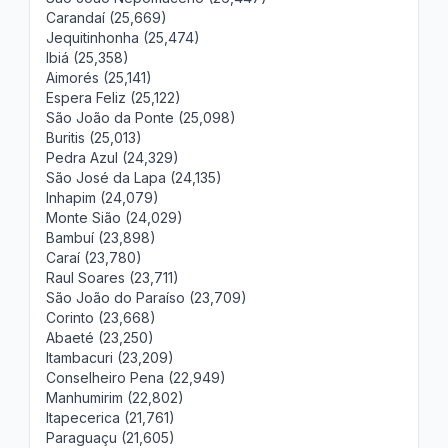
Carandaí (25,669)
Jequitinhonha (25,474)
Ibiá (25,358)
Aimorés (25,141)
Espera Feliz (25,122)
São João da Ponte (25,098)
Buritis (25,013)
Pedra Azul (24,329)
São José da Lapa (24,135)
Inhapim (24,079)
Monte Sião (24,029)
Bambuí (23,898)
Caraí (23,780)
Raul Soares (23,711)
São João do Paraíso (23,709)
Corinto (23,668)
Abaeté (23,250)
Itambacuri (23,209)
Conselheiro Pena (22,949)
Manhumirim (22,802)
Itapecerica (21,761)
Paraguaçu (21,605)