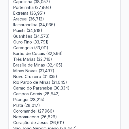
Capelinha (38,057)
Porteirinha (37,864)
Extrema (36,951)
Araçuaí (36,712)
Itamarandiba (34,936)
Piumhi (34,918)
Guanhães (34,573)
Ouro Fino (33,791)
Carangola (33,011)
Barão de Cocais (32,866)
Três Marias (32,716)
Brasília de Minas (32,405)
Minas Novas (31,497)
Novo Cruzeiro (31,335)
Rio Pardo de Minas (31,045)
Carmo do Paranaíba (30,334)
Campos Gerais (28,842)
Pitangui (28,215)
Prata (28,017)
Coromandel (27,966)
Nepomuceno (26,826)
Coração de Jesus (26,611)
São João Nepomuceno (26,447)