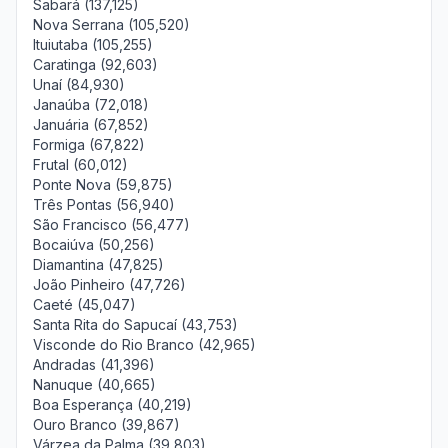
Sabará (137,125)
Nova Serrana (105,520)
Ituiutaba (105,255)
Caratinga (92,603)
Unaí (84,930)
Janaúba (72,018)
Januária (67,852)
Formiga (67,822)
Frutal (60,012)
Ponte Nova (59,875)
Três Pontas (56,940)
São Francisco (56,477)
Bocaiúva (50,256)
Diamantina (47,825)
João Pinheiro (47,726)
Caeté (45,047)
Santa Rita do Sapucaí (43,753)
Visconde do Rio Branco (42,965)
Andradas (41,396)
Nanuque (40,665)
Boa Esperança (40,219)
Ouro Branco (39,867)
Várzea da Palma (39,803)