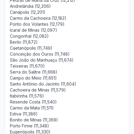
Pedras de Maria da Cruz (12,212)
Andrelândia (12,206)
Canápolis (12,201)
Carmo da Cachoeira (12,182)
Ponto dos Volantes (12,179)
Icaraí de Minas (12,097)
Congonhal (12,082)
Berilo (11,872)
Caetanópolis (11,749)
Conceição dos Ouros (11,748)
São João do Manhuaçu (11,674)
Teixeiras (11,670)
Serra do Salitre (11,668)
Campo do Meio (11,651)
Santo Antônio do Jacinto (11,604)
Cachoeira de Minas (11,579)
Itabirinha (11,576)
Resende Costa (11,540)
Carmo da Mata (11,511)
Estiva (11,386)
Bonito de Minas (11,369)
Porto Firme (11,348)
Eugenópolis (11,330)