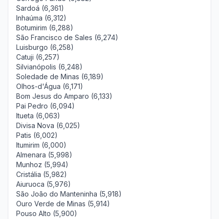
Sardoá (6,361)
Inhaúma (6,312)
Botumirim (6,288)
São Francisco de Sales (6,274)
Luisburgo (6,258)
Catuji (6,257)
Silvianópolis (6,248)
Soledade de Minas (6,189)
Olhos-d'Água (6,171)
Bom Jesus do Amparo (6,133)
Pai Pedro (6,094)
Itueta (6,063)
Divisa Nova (6,025)
Patis (6,002)
Itumirim (6,000)
Almenara (5,998)
Munhoz (5,994)
Cristália (5,982)
Aiuruoca (5,976)
São João do Manteninha (5,918)
Ouro Verde de Minas (5,914)
Pouso Alto (5,900)