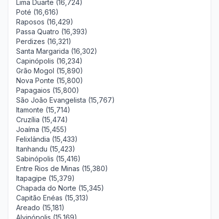
Lima Duarte (16,724)
Poté (16,616)
Raposos (16,429)
Passa Quatro (16,393)
Perdizes (16,321)
Santa Margarida (16,302)
Capinópolis (16,234)
Grão Mogol (15,890)
Nova Ponte (15,800)
Papagaios (15,800)
São João Evangelista (15,767)
Itamonte (15,714)
Cruzília (15,474)
Joaíma (15,455)
Felixlândia (15,433)
Itanhandu (15,423)
Sabinópolis (15,416)
Entre Rios de Minas (15,380)
Itapagipe (15,379)
Chapada do Norte (15,345)
Capitão Enéas (15,313)
Areado (15,181)
Alvinópolis (15,169)