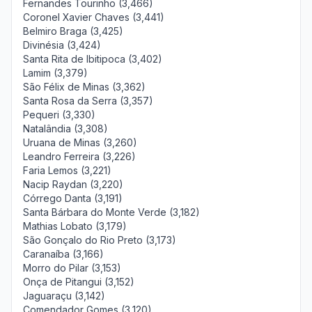
Fernandes Tourinho (3,466)
Coronel Xavier Chaves (3,441)
Belmiro Braga (3,425)
Divinésia (3,424)
Santa Rita de Ibitipoca (3,402)
Lamim (3,379)
São Félix de Minas (3,362)
Santa Rosa da Serra (3,357)
Pequeri (3,330)
Natalândia (3,308)
Uruana de Minas (3,260)
Leandro Ferreira (3,226)
Faria Lemos (3,221)
Nacip Raydan (3,220)
Córrego Danta (3,191)
Santa Bárbara do Monte Verde (3,182)
Mathias Lobato (3,179)
São Gonçalo do Rio Preto (3,173)
Caranaíba (3,166)
Morro do Pilar (3,153)
Onça de Pitangui (3,152)
Jaguaraçu (3,142)
Comendador Gomes (3,120)