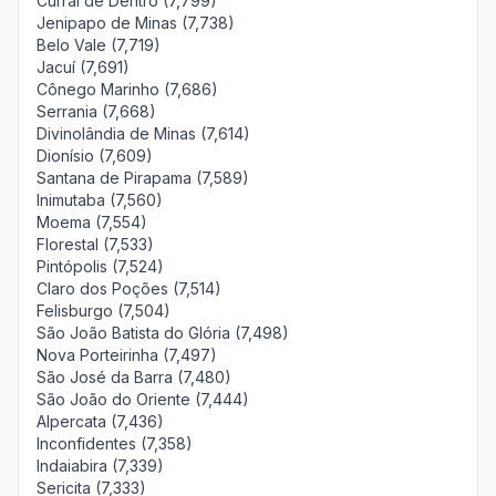
Curral de Dentro (7,799)
Jenipapo de Minas (7,738)
Belo Vale (7,719)
Jacuí (7,691)
Cônego Marinho (7,686)
Serrania (7,668)
Divinolândia de Minas (7,614)
Dionísio (7,609)
Santana de Pirapama (7,589)
Inimutaba (7,560)
Moema (7,554)
Florestal (7,533)
Pintópolis (7,524)
Claro dos Poções (7,514)
Felisburgo (7,504)
São João Batista do Glória (7,498)
Nova Porteirinha (7,497)
São José da Barra (7,480)
São João do Oriente (7,444)
Alpercata (7,436)
Inconfidentes (7,358)
Indaiabira (7,339)
Sericita (7,333)