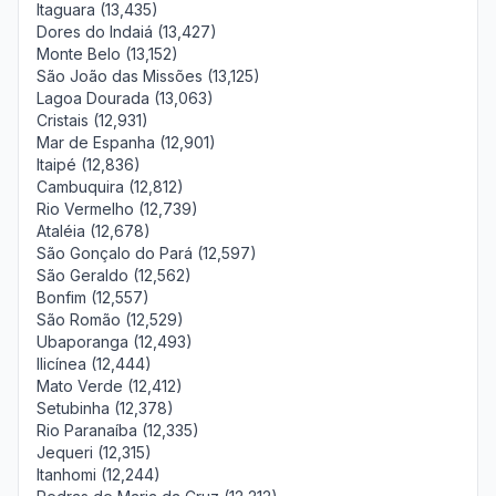
Itaguara (13,435)
Dores do Indaiá (13,427)
Monte Belo (13,152)
São João das Missões (13,125)
Lagoa Dourada (13,063)
Cristais (12,931)
Mar de Espanha (12,901)
Itaipé (12,836)
Cambuquira (12,812)
Rio Vermelho (12,739)
Ataléia (12,678)
São Gonçalo do Pará (12,597)
São Geraldo (12,562)
Bonfim (12,557)
São Romão (12,529)
Ubaporanga (12,493)
Ilicínea (12,444)
Mato Verde (12,412)
Setubinha (12,378)
Rio Paranaíba (12,335)
Jequeri (12,315)
Itanhomi (12,244)