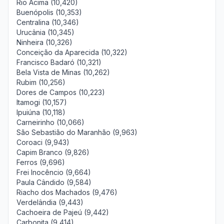
Rio Acima (10,420)
Buenópolis (10,353)
Centralina (10,346)
Urucânia (10,345)
Ninheira (10,326)
Conceição da Aparecida (10,322)
Francisco Badaró (10,321)
Bela Vista de Minas (10,262)
Rubim (10,256)
Dores de Campos (10,223)
Itamogi (10,157)
Ipuiúna (10,118)
Carneirinho (10,066)
São Sebastião do Maranhão (9,963)
Coroaci (9,943)
Capim Branco (9,826)
Ferros (9,696)
Frei Inocêncio (9,664)
Paula Cândido (9,584)
Riacho dos Machados (9,476)
Verdelândia (9,443)
Cachoeira de Pajeú (9,442)
Carbonita (9,414)