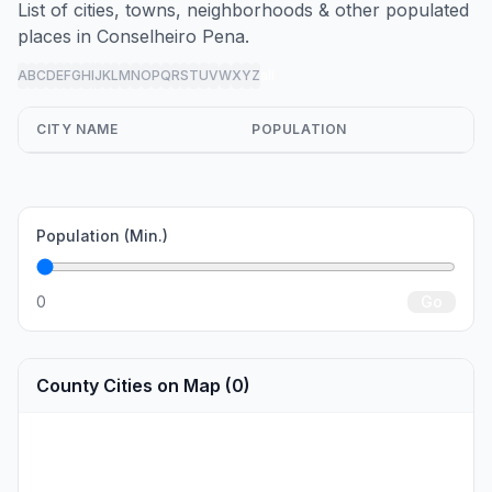
List of cities, towns, neighborhoods & other populated
places in Conselheiro Pena.
A
B
C
D
E
F
G
H
I
J
K
L
M
N
O
P
Q
R
S
T
U
V
W
X
Y
Z
all
CITY NAME
POPULATION
Population (Min.)
0
Go
County Cities on Map (0)