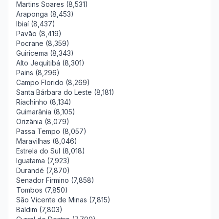
Martins Soares (8,531)
Araponga (8,453)
Ibiaí (8,437)
Pavão (8,419)
Pocrane (8,359)
Guiricema (8,343)
Alto Jequitibá (8,301)
Pains (8,296)
Campo Florido (8,269)
Santa Bárbara do Leste (8,181)
Riachinho (8,134)
Guimarânia (8,105)
Orizânia (8,079)
Passa Tempo (8,057)
Maravilhas (8,046)
Estrela do Sul (8,018)
Iguatama (7,923)
Durandé (7,870)
Senador Firmino (7,858)
Tombos (7,850)
São Vicente de Minas (7,815)
Baldim (7,803)