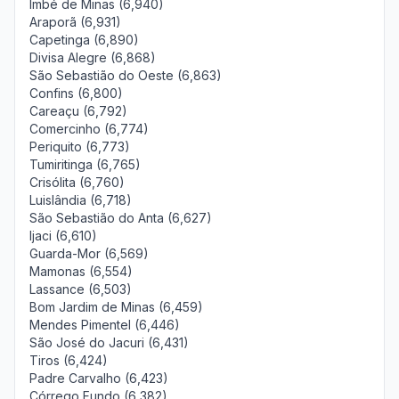
Imbé de Minas (6,940)
Araporã (6,931)
Capetinga (6,890)
Divisa Alegre (6,868)
São Sebastião do Oeste (6,863)
Confins (6,800)
Careaçu (6,792)
Comercinho (6,774)
Periquito (6,773)
Tumiritinga (6,765)
Crisólita (6,760)
Luislândia (6,718)
São Sebastião do Anta (6,627)
Ijaci (6,610)
Guarda-Mor (6,569)
Mamonas (6,554)
Lassance (6,503)
Bom Jardim de Minas (6,459)
Mendes Pimentel (6,446)
São José do Jacuri (6,431)
Tiros (6,424)
Padre Carvalho (6,423)
Córrego Fundo (6,382)