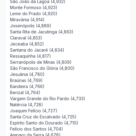
São João da Lagoa (4,932)
Monte Formoso (4,923)
Leme do Prado (4,920)
Miravânia (4,914)
Josenópolis (4,889)
Santa Rita de Jacutinga (4,863)
Claraval (4,853)
Jeceaba (4,852)
Santana do Jacaré (4,834)
Ressaquinha (4,817)
Serranópolis de Minas (4,809)
São Francisco do Glória (4,800)
Jesuânia (4,780)
Braúnas (4,769)
Bandeira (4,766)
Berizal (4,764)
Vargem Grande do Rio Pardo (4,733)
Natércia (4,728)
Joaquim Felício (4,727)
Santa Cruz do Escalvado (4,725)
Espírito Santo do Dourado (4,710)
Felício dos Santos (4,704)
Amparo da Serra (4,678)