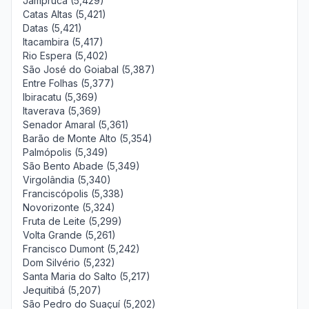
Jampruca (5,429)
Catas Altas (5,421)
Datas (5,421)
Itacambira (5,417)
Rio Espera (5,402)
São José do Goiabal (5,387)
Entre Folhas (5,377)
Ibiracatu (5,369)
Itaverava (5,369)
Senador Amaral (5,361)
Barão de Monte Alto (5,354)
Palmópolis (5,349)
São Bento Abade (5,349)
Virgolândia (5,340)
Franciscópolis (5,338)
Novorizonte (5,324)
Fruta de Leite (5,299)
Volta Grande (5,261)
Francisco Dumont (5,242)
Dom Silvério (5,232)
Santa Maria do Salto (5,217)
Jequitibá (5,207)
São Pedro do Suaçuí (5,202)