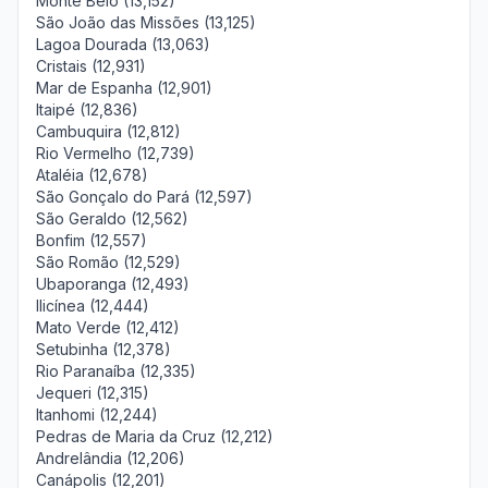
Monte Belo (13,152)
São João das Missões (13,125)
Lagoa Dourada (13,063)
Cristais (12,931)
Mar de Espanha (12,901)
Itaipé (12,836)
Cambuquira (12,812)
Rio Vermelho (12,739)
Ataléia (12,678)
São Gonçalo do Pará (12,597)
São Geraldo (12,562)
Bonfim (12,557)
São Romão (12,529)
Ubaporanga (12,493)
Ilicínea (12,444)
Mato Verde (12,412)
Setubinha (12,378)
Rio Paranaíba (12,335)
Jequeri (12,315)
Itanhomi (12,244)
Pedras de Maria da Cruz (12,212)
Andrelândia (12,206)
Canápolis (12,201)