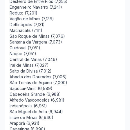
Desterro de Entre Rios (7,255)
Engenheiro Navarro (7,241)
Reduto (7,201)
Varjão de MInas (7,138)
Delfinópolis (7,131)
Machacalis (7,111)
São Roque de Minas (7,076)
Santana da Vargem (7,073)
Guidoval (7,051)
Naque (7,051)
Central de Minas (7,046)
Iraí de Minas (7,027)
Salto da Divisa (7,012)
Abadia dos Dourados (7,006)
São Tomás de Aquino (7,000)
Sapucaí-Mirim (6,989)
Cabeceira Grande (6,988)
Alfredo Vasconcelos (6,981)
Indianópolis (6,951)
São Miguel do Anta (6,944)
Imbé de Minas (6,940)
Araporã (6,931)
Capetinga (6,890)