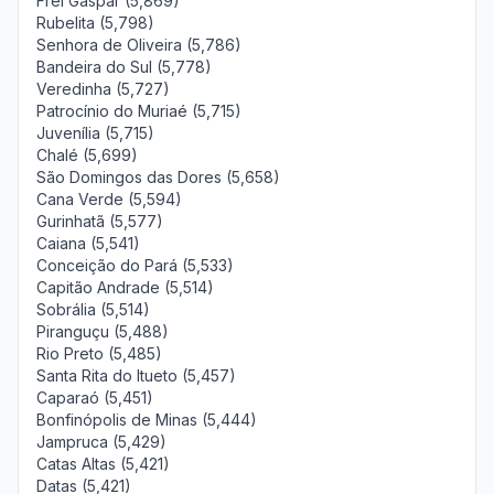
Frei Gaspar (5,869)
Rubelita (5,798)
Senhora de Oliveira (5,786)
Bandeira do Sul (5,778)
Veredinha (5,727)
Patrocínio do Muriaé (5,715)
Juvenília (5,715)
Chalé (5,699)
São Domingos das Dores (5,658)
Cana Verde (5,594)
Gurinhatã (5,577)
Caiana (5,541)
Conceição do Pará (5,533)
Capitão Andrade (5,514)
Sobrália (5,514)
Piranguçu (5,488)
Rio Preto (5,485)
Santa Rita do Itueto (5,457)
Caparaó (5,451)
Bonfinópolis de Minas (5,444)
Jampruca (5,429)
Catas Altas (5,421)
Datas (5,421)