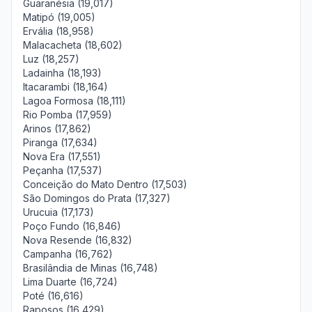
Guaranésia (19,017)
Matipó (19,005)
Ervália (18,958)
Malacacheta (18,602)
Luz (18,257)
Ladainha (18,193)
Itacarambi (18,164)
Lagoa Formosa (18,111)
Rio Pomba (17,959)
Arinos (17,862)
Piranga (17,634)
Nova Era (17,551)
Peçanha (17,537)
Conceição do Mato Dentro (17,503)
São Domingos do Prata (17,327)
Urucuia (17,173)
Poço Fundo (16,846)
Nova Resende (16,832)
Campanha (16,762)
Brasilândia de Minas (16,748)
Lima Duarte (16,724)
Poté (16,616)
Raposos (16,429)