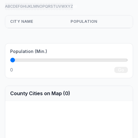
A
B
C
D
E
F
G
H
I
J
K
L
M
N
O
P
Q
R
S
T
U
V
W
X
Y
Z
all
CITY NAME
POPULATION
Population (Min.)
0
Go
County Cities on Map (0)