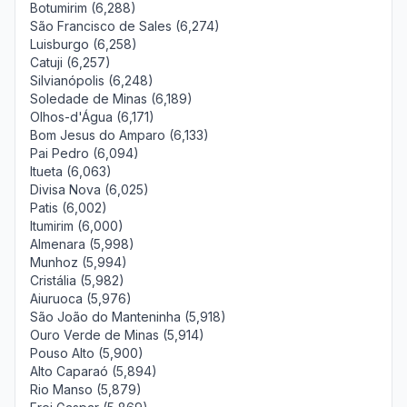
Botumirim (6,288)
São Francisco de Sales (6,274)
Luisburgo (6,258)
Catuji (6,257)
Silvianópolis (6,248)
Soledade de Minas (6,189)
Olhos-d'Água (6,171)
Bom Jesus do Amparo (6,133)
Pai Pedro (6,094)
Itueta (6,063)
Divisa Nova (6,025)
Patis (6,002)
Itumirim (6,000)
Almenara (5,998)
Munhoz (5,994)
Cristália (5,982)
Aiuruoca (5,976)
São João do Manteninha (5,918)
Ouro Verde de Minas (5,914)
Pouso Alto (5,900)
Alto Caparaó (5,894)
Rio Manso (5,879)