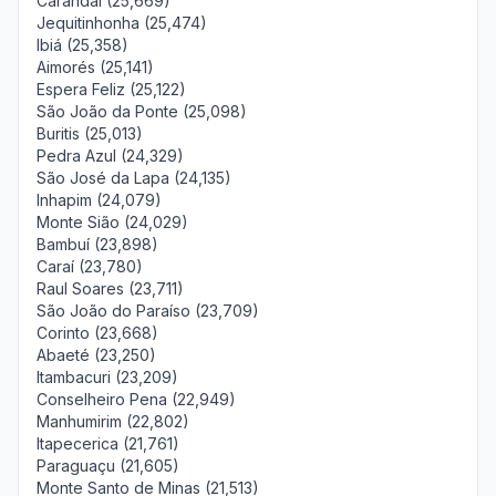
Carandaí (25,669)
Jequitinhonha (25,474)
Ibiá (25,358)
Aimorés (25,141)
Espera Feliz (25,122)
São João da Ponte (25,098)
Buritis (25,013)
Pedra Azul (24,329)
São José da Lapa (24,135)
Inhapim (24,079)
Monte Sião (24,029)
Bambuí (23,898)
Caraí (23,780)
Raul Soares (23,711)
São João do Paraíso (23,709)
Corinto (23,668)
Abaeté (23,250)
Itambacuri (23,209)
Conselheiro Pena (22,949)
Manhumirim (22,802)
Itapecerica (21,761)
Paraguaçu (21,605)
Monte Santo de Minas (21,513)