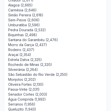
Chiador (2,671)
Alagoa (2,665)
Carmésia (2,646)
Simão Pereira (2,618)
Sem-Peixe (2,606)
Umburatiba (2,596)
Pedra Dourada (2,532)
Biquinhas (2,498)
Santana do Garambéu (2,476)
Morro da Garça (2,437)
Rodeiro (2,437)
Araçaí (2,354)
Estrela Dalva (2,325)
Rochedo de Minas (2,320)
Silveirânia (2,264)
São Sebastião do Rio Verde (2,250)
Monjolos (2,202)
Oliveira Fortes (2,130)
Passa-Vinte (2,031)
Senador Cortes (2,003)
Água Comprida (1,992)
Serranos (1,956)
Queluzito (1,943)