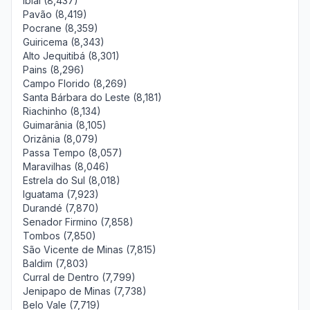
Ibiaí (8,437)
Pavão (8,419)
Pocrane (8,359)
Guiricema (8,343)
Alto Jequitibá (8,301)
Pains (8,296)
Campo Florido (8,269)
Santa Bárbara do Leste (8,181)
Riachinho (8,134)
Guimarânia (8,105)
Orizânia (8,079)
Passa Tempo (8,057)
Maravilhas (8,046)
Estrela do Sul (8,018)
Iguatama (7,923)
Durandé (7,870)
Senador Firmino (7,858)
Tombos (7,850)
São Vicente de Minas (7,815)
Baldim (7,803)
Curral de Dentro (7,799)
Jenipapo de Minas (7,738)
Belo Vale (7,719)