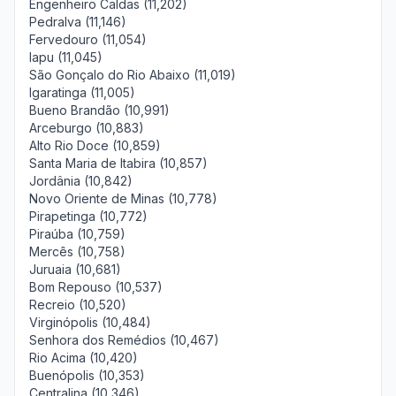
Engenheiro Caldas (11,202)
Pedralva (11,146)
Fervedouro (11,054)
Iapu (11,045)
São Gonçalo do Rio Abaixo (11,019)
Igaratinga (11,005)
Bueno Brandão (10,991)
Arceburgo (10,883)
Alto Rio Doce (10,859)
Santa Maria de Itabira (10,857)
Jordânia (10,842)
Novo Oriente de Minas (10,778)
Pirapetinga (10,772)
Piraúba (10,759)
Mercês (10,758)
Juruaia (10,681)
Bom Repouso (10,537)
Recreio (10,520)
Virginópolis (10,484)
Senhora dos Remédios (10,467)
Rio Acima (10,420)
Buenópolis (10,353)
Centralina (10,346)