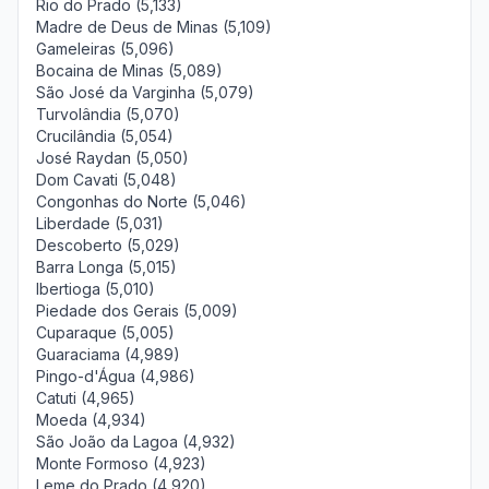
Rio do Prado (5,133)
Madre de Deus de Minas (5,109)
Gameleiras (5,096)
Bocaina de Minas (5,089)
São José da Varginha (5,079)
Turvolândia (5,070)
Crucilândia (5,054)
José Raydan (5,050)
Dom Cavati (5,048)
Congonhas do Norte (5,046)
Liberdade (5,031)
Descoberto (5,029)
Barra Longa (5,015)
Ibertioga (5,010)
Piedade dos Gerais (5,009)
Cuparaque (5,005)
Guaraciama (4,989)
Pingo-d'Água (4,986)
Catuti (4,965)
Moeda (4,934)
São João da Lagoa (4,932)
Monte Formoso (4,923)
Leme do Prado (4,920)