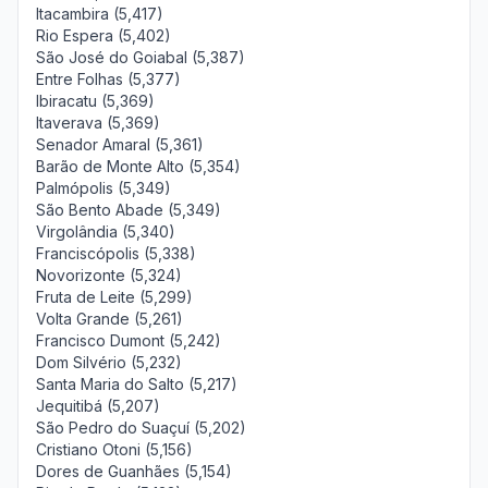
Itacambira (5,417)
Rio Espera (5,402)
São José do Goiabal (5,387)
Entre Folhas (5,377)
Ibiracatu (5,369)
Itaverava (5,369)
Senador Amaral (5,361)
Barão de Monte Alto (5,354)
Palmópolis (5,349)
São Bento Abade (5,349)
Virgolândia (5,340)
Franciscópolis (5,338)
Novorizonte (5,324)
Fruta de Leite (5,299)
Volta Grande (5,261)
Francisco Dumont (5,242)
Dom Silvério (5,232)
Santa Maria do Salto (5,217)
Jequitibá (5,207)
São Pedro do Suaçuí (5,202)
Cristiano Otoni (5,156)
Dores de Guanhães (5,154)