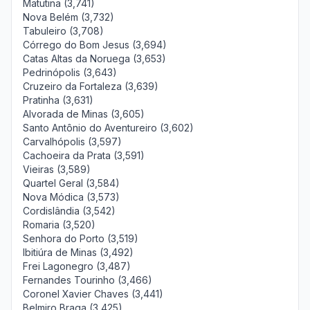
Matutina (3,741)
Nova Belém (3,732)
Tabuleiro (3,708)
Córrego do Bom Jesus (3,694)
Catas Altas da Noruega (3,653)
Pedrinópolis (3,643)
Cruzeiro da Fortaleza (3,639)
Pratinha (3,631)
Alvorada de Minas (3,605)
Santo Antônio do Aventureiro (3,602)
Carvalhópolis (3,597)
Cachoeira da Prata (3,591)
Vieiras (3,589)
Quartel Geral (3,584)
Nova Módica (3,573)
Cordislândia (3,542)
Romaria (3,520)
Senhora do Porto (3,519)
Ibitiúra de Minas (3,492)
Frei Lagonegro (3,487)
Fernandes Tourinho (3,466)
Coronel Xavier Chaves (3,441)
Belmiro Braga (3,425)