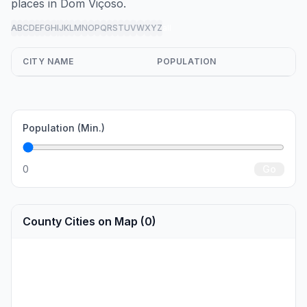
places in Dom Viçoso.
A
B
C
D
E
F
G
H
I
J
K
L
M
N
O
P
Q
R
S
T
U
V
W
X
Y
Z
all
CITY NAME
POPULATION
Population (Min.)
0
Go
County Cities on Map (0)