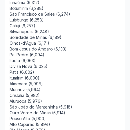
Inhaúma (6,312)
Botumirim (6,288)
São Francisco de Sales (6,274)
Luisburgo (6,258)
Catuji (6,257)
Silvianópolis (6,248)
Soledade de Minas (6,189)
Olhos-d'Água (6,171)
Bom Jesus do Amparo (6,133)
Pai Pedro (6,094)
Itueta (6,063)
Divisa Nova (6,025)
Patis (6,002)
Itumirim (6,000)
Almenara (5,998)
Munhoz (5,994)
Cristália (5,982)
Aiuruoca (5,976)
São João do Manteninha (5,918)
Ouro Verde de Minas (5,914)
Pouso Alto (5,900)
Alto Caparaó (5,894)