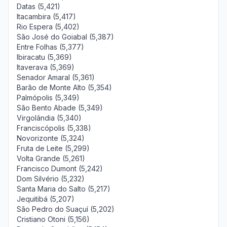
Datas (5,421)
Itacambira (5,417)
Rio Espera (5,402)
São José do Goiabal (5,387)
Entre Folhas (5,377)
Ibiracatu (5,369)
Itaverava (5,369)
Senador Amaral (5,361)
Barão de Monte Alto (5,354)
Palmópolis (5,349)
São Bento Abade (5,349)
Virgolândia (5,340)
Franciscópolis (5,338)
Novorizonte (5,324)
Fruta de Leite (5,299)
Volta Grande (5,261)
Francisco Dumont (5,242)
Dom Silvério (5,232)
Santa Maria do Salto (5,217)
Jequitibá (5,207)
São Pedro do Suaçuí (5,202)
Cristiano Otoni (5,156)