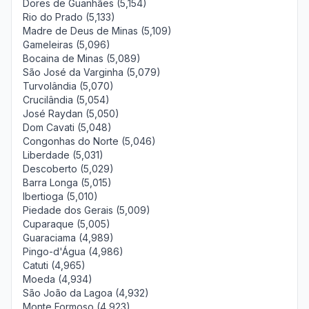
Dores de Guanhães (5,154)
Rio do Prado (5,133)
Madre de Deus de Minas (5,109)
Gameleiras (5,096)
Bocaina de Minas (5,089)
São José da Varginha (5,079)
Turvolândia (5,070)
Crucilândia (5,054)
José Raydan (5,050)
Dom Cavati (5,048)
Congonhas do Norte (5,046)
Liberdade (5,031)
Descoberto (5,029)
Barra Longa (5,015)
Ibertioga (5,010)
Piedade dos Gerais (5,009)
Cuparaque (5,005)
Guaraciama (4,989)
Pingo-d'Água (4,986)
Catuti (4,965)
Moeda (4,934)
São João da Lagoa (4,932)
Monte Formoso (4,923)