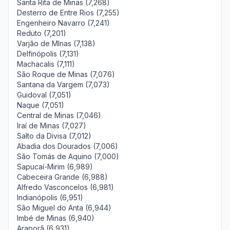
Santa Rita de Minas (7,268)
Desterro de Entre Rios (7,255)
Engenheiro Navarro (7,241)
Reduto (7,201)
Varjão de MInas (7,138)
Delfinópolis (7,131)
Machacalis (7,111)
São Roque de Minas (7,076)
Santana da Vargem (7,073)
Guidoval (7,051)
Naque (7,051)
Central de Minas (7,046)
Iraí de Minas (7,027)
Salto da Divisa (7,012)
Abadia dos Dourados (7,006)
São Tomás de Aquino (7,000)
Sapucaí-Mirim (6,989)
Cabeceira Grande (6,988)
Alfredo Vasconcelos (6,981)
Indianópolis (6,951)
São Miguel do Anta (6,944)
Imbé de Minas (6,940)
Araporã (6,931)