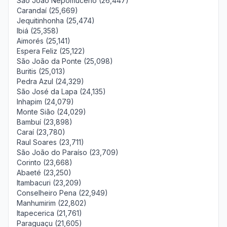
São João Nepomuceno (26,447)
Carandaí (25,669)
Jequitinhonha (25,474)
Ibiá (25,358)
Aimorés (25,141)
Espera Feliz (25,122)
São João da Ponte (25,098)
Buritis (25,013)
Pedra Azul (24,329)
São José da Lapa (24,135)
Inhapim (24,079)
Monte Sião (24,029)
Bambuí (23,898)
Caraí (23,780)
Raul Soares (23,711)
São João do Paraíso (23,709)
Corinto (23,668)
Abaeté (23,250)
Itambacuri (23,209)
Conselheiro Pena (22,949)
Manhumirim (22,802)
Itapecerica (21,761)
Paraguaçu (21,605)