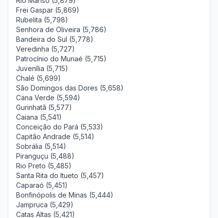
Rio Manso (5,879)
Frei Gaspar (5,869)
Rubelita (5,798)
Senhora de Oliveira (5,786)
Bandeira do Sul (5,778)
Veredinha (5,727)
Patrocínio do Muriaé (5,715)
Juvenília (5,715)
Chalé (5,699)
São Domingos das Dores (5,658)
Cana Verde (5,594)
Gurinhatã (5,577)
Caiana (5,541)
Conceição do Pará (5,533)
Capitão Andrade (5,514)
Sobrália (5,514)
Piranguçu (5,488)
Rio Preto (5,485)
Santa Rita do Itueto (5,457)
Caparaó (5,451)
Bonfinópolis de Minas (5,444)
Jampruca (5,429)
Catas Altas (5,421)