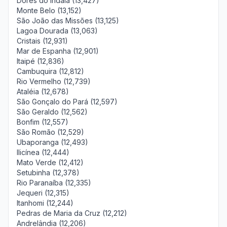
Dores do Indaiá (13,427)
Monte Belo (13,152)
São João das Missões (13,125)
Lagoa Dourada (13,063)
Cristais (12,931)
Mar de Espanha (12,901)
Itaipé (12,836)
Cambuquira (12,812)
Rio Vermelho (12,739)
Ataléia (12,678)
São Gonçalo do Pará (12,597)
São Geraldo (12,562)
Bonfim (12,557)
São Romão (12,529)
Ubaporanga (12,493)
Ilicínea (12,444)
Mato Verde (12,412)
Setubinha (12,378)
Rio Paranaíba (12,335)
Jequeri (12,315)
Itanhomi (12,244)
Pedras de Maria da Cruz (12,212)
Andrelândia (12,206)