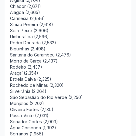
Argirita (2,704)
Chiador (2,671)
Alagoa (2,665)
Carmésia (2,646)
Simão Pereira (2,618)
Sem-Peixe (2,606)
Umburatiba (2,596)
Pedra Dourada (2,532)
Biquinhas (2,498)
Santana do Garambéu (2,476)
Morro da Garça (2,437)
Rodeiro (2,437)
Araçaí (2,354)
Estrela Dalva (2,325)
Rochedo de Minas (2,320)
Silveirânia (2,264)
São Sebastião do Rio Verde (2,250)
Monjolos (2,202)
Oliveira Fortes (2,130)
Passa-Vinte (2,031)
Senador Cortes (2,003)
Água Comprida (1,992)
Serranos (1,956)