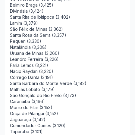
Belmiro Braga (3,425)
Divinésia (3,424)
Santa Rita de Ibitipoca (3,402)
Lamim (3,379)
São Félix de Minas (3,362)
Santa Rosa da Serra (3,357)
Pequeri (3,330)
Natalândia (3,308)
Uruana de Minas (3,260)
Leandro Ferreira (3,226)
Faria Lemos (3,221)
Nacip Raydan (3,220)
Córrego Danta (3,191)
Santa Bárbara do Monte Verde (3,182)
Mathias Lobato (3,179)
São Gonçalo do Rio Preto (3,173)
Caranaíba (3,166)
Morro do Pilar (3,153)
Onça de Pitangui (3,152)
Jaguaraçu (3,142)
Comendador Gomes (3,120)
Taparuba (3,101)