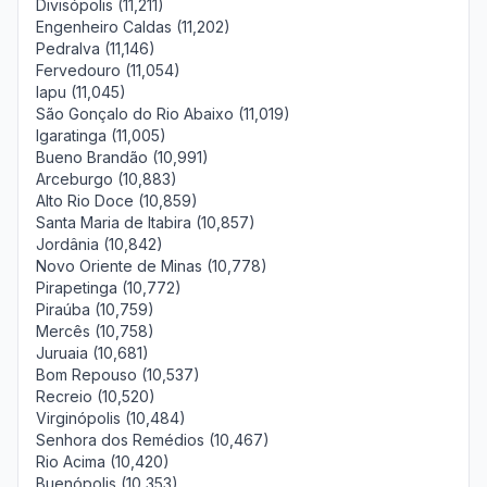
Divisópolis (11,211)
Engenheiro Caldas (11,202)
Pedralva (11,146)
Fervedouro (11,054)
Iapu (11,045)
São Gonçalo do Rio Abaixo (11,019)
Igaratinga (11,005)
Bueno Brandão (10,991)
Arceburgo (10,883)
Alto Rio Doce (10,859)
Santa Maria de Itabira (10,857)
Jordânia (10,842)
Novo Oriente de Minas (10,778)
Pirapetinga (10,772)
Piraúba (10,759)
Mercês (10,758)
Juruaia (10,681)
Bom Repouso (10,537)
Recreio (10,520)
Virginópolis (10,484)
Senhora dos Remédios (10,467)
Rio Acima (10,420)
Buenópolis (10,353)