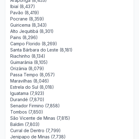
Araponga (8,453)
Ibiaí (8,437)
Pavão (8,419)
Pocrane (8,359)
Guiricema (8,343)
Alto Jequitibá (8,301)
Pains (8,296)
Campo Florido (8,269)
Santa Bárbara do Leste (8,181)
Riachinho (8,134)
Guimarânia (8,105)
Orizânia (8,079)
Passa Tempo (8,057)
Maravilhas (8,046)
Estrela do Sul (8,018)
Iguatama (7,923)
Durandé (7,870)
Senador Firmino (7,858)
Tombos (7,850)
São Vicente de Minas (7,815)
Baldim (7,803)
Curral de Dentro (7,799)
Jenipapo de Minas (7,738)