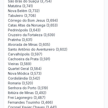
São Brás do Suaçuí (3,754)
Matutina (3,741)
Nova Belém (3,732)
Tabuleiro (3,708)
Córrego do Bom Jesus (3,694)
Catas Altas da Noruega (3,653)
Pedrinópolis (3,643)
Cruzeiro da Fortaleza (3,639)
Pratinha (3,631)
Alvorada de Minas (3,605)
Santo Antônio do Aventureiro (3,602)
Carvalhópolis (3,597)
Cachoeira da Prata (3,591)
Vieiras (3,589)
Quartel Geral (3,584)
Nova Módica (3,573)
Cordislândia (3,542)
Romaria (3,520)
Senhora do Porto (3,519)
Ibitiúra de Minas (3,492)
Frei Lagonegro (3,487)
Fernandes Tourinho (3,466)
Coronel Xavier Chaves (3,441)