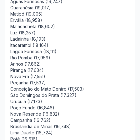
Águas Formosas (19,247)
Guaranésia (19,017)
Matipó (19,005)
Ervália (18,958)
Malacacheta (18,602)
Luz (18,257)
Ladainha (18,193)
Itacarambi (18,164)
Lagoa Formosa (18,111)
Rio Pomba (17,959)
Arinos (17,862)
Piranga (17,634)
Nova Era (17,551)
Peçanha (17,537)
Conceição do Mato Dentro (17,503)
São Domingos do Prata (17,327)
Urucuia (17,173)
Poço Fundo (16,846)
Nova Resende (16,832)
Campanha (16,762)
Brasilândia de Minas (16,748)
Lima Duarte (16,724)
Poté (16,616)