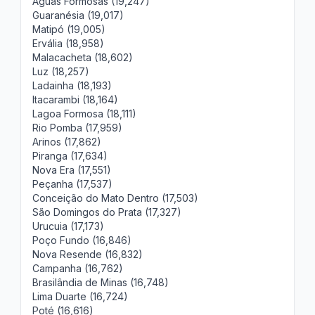
Águas Formosas (19,247)
Guaranésia (19,017)
Matipó (19,005)
Ervália (18,958)
Malacacheta (18,602)
Luz (18,257)
Ladainha (18,193)
Itacarambi (18,164)
Lagoa Formosa (18,111)
Rio Pomba (17,959)
Arinos (17,862)
Piranga (17,634)
Nova Era (17,551)
Peçanha (17,537)
Conceição do Mato Dentro (17,503)
São Domingos do Prata (17,327)
Urucuia (17,173)
Poço Fundo (16,846)
Nova Resende (16,832)
Campanha (16,762)
Brasilândia de Minas (16,748)
Lima Duarte (16,724)
Poté (16,616)