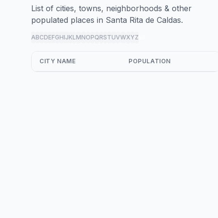
List of cities, towns, neighborhoods & other
populated places in Santa Rita de Caldas.
A
B
C
D
E
F
G
H
I
J
K
L
M
N
O
P
Q
R
S
T
U
V
W
X
Y
Z
all
CITY NAME
POPULATION