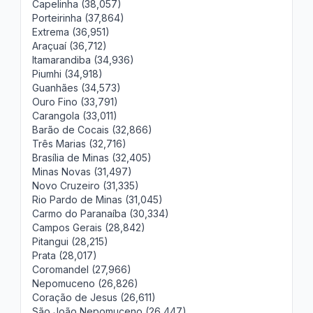
Capelinha (38,057)
Porteirinha (37,864)
Extrema (36,951)
Araçuaí (36,712)
Itamarandiba (34,936)
Piumhi (34,918)
Guanhães (34,573)
Ouro Fino (33,791)
Carangola (33,011)
Barão de Cocais (32,866)
Três Marias (32,716)
Brasília de Minas (32,405)
Minas Novas (31,497)
Novo Cruzeiro (31,335)
Rio Pardo de Minas (31,045)
Carmo do Paranaíba (30,334)
Campos Gerais (28,842)
Pitangui (28,215)
Prata (28,017)
Coromandel (27,966)
Nepomuceno (26,826)
Coração de Jesus (26,611)
São João Nepomuceno (26,447)