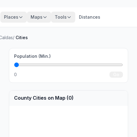
Places
Maps
Tools
Distances
 Caldas
/
Cities
Population (Min.)
0
Go
County Cities on Map (0)