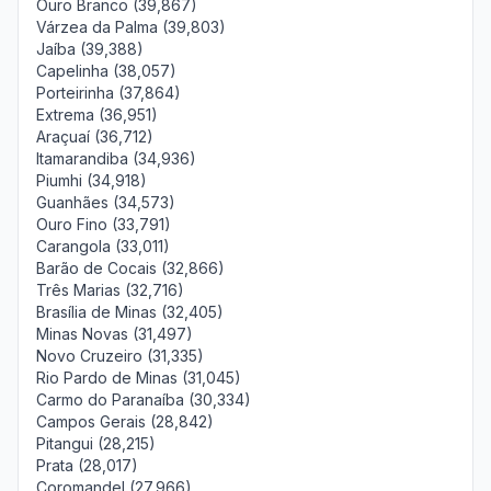
Ouro Branco (39,867)
Várzea da Palma (39,803)
Jaíba (39,388)
Capelinha (38,057)
Porteirinha (37,864)
Extrema (36,951)
Araçuaí (36,712)
Itamarandiba (34,936)
Piumhi (34,918)
Guanhães (34,573)
Ouro Fino (33,791)
Carangola (33,011)
Barão de Cocais (32,866)
Três Marias (32,716)
Brasília de Minas (32,405)
Minas Novas (31,497)
Novo Cruzeiro (31,335)
Rio Pardo de Minas (31,045)
Carmo do Paranaíba (30,334)
Campos Gerais (28,842)
Pitangui (28,215)
Prata (28,017)
Coromandel (27,966)