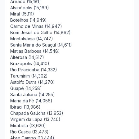
Areado (15,181)
Alvinópolis (15,169)
Miraí (15,111)
Botelhos (14,949)
Carmo de Minas (14,947)
Bom Jesus do Galho (14,862)
Montalvânia (14,747)
Santa Maria do Suaçuí (14,611)
Matias Barbosa (14,548)
Alterosa (14,517)
Brazópolis (14,410)
Rio Piracicaba (14,332)
Tarumirim (14,302)
Astolfo Dutra (14,270)
Guapé (14,258)
Santa Juliana (14,255)
Maria da Fé (14,056)
Ibiraci (13,986)
Chapada Gaúcha (13,953)
Virgem da Lapa (13,740)
Mirabela (13,620)
Rio Casca (13,473)
Abre Campo (13,444)