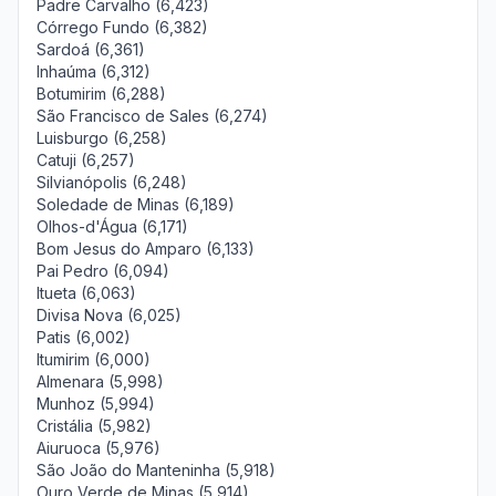
Padre Carvalho (6,423)
Córrego Fundo (6,382)
Sardoá (6,361)
Inhaúma (6,312)
Botumirim (6,288)
São Francisco de Sales (6,274)
Luisburgo (6,258)
Catuji (6,257)
Silvianópolis (6,248)
Soledade de Minas (6,189)
Olhos-d'Água (6,171)
Bom Jesus do Amparo (6,133)
Pai Pedro (6,094)
Itueta (6,063)
Divisa Nova (6,025)
Patis (6,002)
Itumirim (6,000)
Almenara (5,998)
Munhoz (5,994)
Cristália (5,982)
Aiuruoca (5,976)
São João do Manteninha (5,918)
Ouro Verde de Minas (5,914)