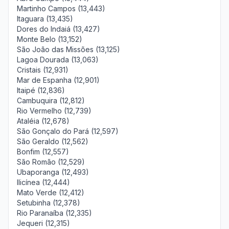
Martinho Campos (13,443)
Itaguara (13,435)
Dores do Indaiá (13,427)
Monte Belo (13,152)
São João das Missões (13,125)
Lagoa Dourada (13,063)
Cristais (12,931)
Mar de Espanha (12,901)
Itaipé (12,836)
Cambuquira (12,812)
Rio Vermelho (12,739)
Ataléia (12,678)
São Gonçalo do Pará (12,597)
São Geraldo (12,562)
Bonfim (12,557)
São Romão (12,529)
Ubaporanga (12,493)
Ilicínea (12,444)
Mato Verde (12,412)
Setubinha (12,378)
Rio Paranaíba (12,335)
Jequeri (12,315)