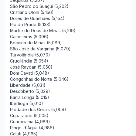
Jequitibá (5,207)
São Pedro do Suaçuí (5,202)
Cristiano Otoni (5,156)
Dores de Guanhães (5,154)
Rio do Prado (5,133)
Madre de Deus de Minas (5,109)
Gameleiras (5,096)
Bocaina de Minas (5,089)
São José da Varginha (5,079)
Turvolândia (5,070)
Crucilândia (5,054)
José Raydan (5,050)
Dom Cavati (5,048)
Congonhas do Norte (5,046)
Liberdade (5,031)
Descoberto (5,029)
Barra Longa (5,015)
Ibertioga (5,010)
Piedade dos Gerais (5,009)
Cuparaque (5,005)
Guaraciama (4,989)
Pingo-d'Água (4,986)
Catuti (4,965)