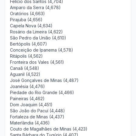
Felício dos Santos (4,704)
Amparo da Serra (4,678)
Oratórios (4,663)
Pirajuba (4,656)
Capela Nova (4,634)
Rosário da Limeira (4,622)
São Pedro da União (4,610)
Bertópolis (4,607)
Conceição de Ipanema (4,578)
Ritápolis (4,562)
Fronteira dos Vales (4,561)
Canaã (4,548)
Aguanil (4,522)
José Gonçalves de Minas (4,487)
Joanésia (4,476)
Piedade do Rio Grande (4,466)
Paineiras (4,462)
Dom Joaquim (4,451)
São João do Pacuí (4,448)
Fortaleza de Minas (4,437)
Materlândia (4,436)
Couto de Magalhães de Minas (4,423)
Santa Bárbara do Tugúrio (4,407)