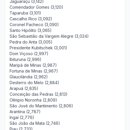
Jaguaraçu (3,142)
Comendador Gomes (3,120)
Taparuba (3,101)
Cascalho Rico (3,092)
Coronel Pacheco (3,090)
Santo Hipólito (3,065)
São Sebastião da Vargem Alegre (3,024)
Pedra do Anta (3,005)
Presidente Kubitschek (3,001)
Dom Viçoso (2,997)
Ibituruna (2,996)
Maripá de Minas (2,987)
Fortuna de Minas (2,967)
Glaucilândia (2,962)
Desterro do Melo (2,884)
Arapuá (2,835)
Conceição das Pedras (2,813)
Olímpio Noronha (2,809)
São José do Mantimento (2,806)
Arantina (2,787)
Ingaí (2,776)
São João da Mata (2,746)
Piau (2,733)