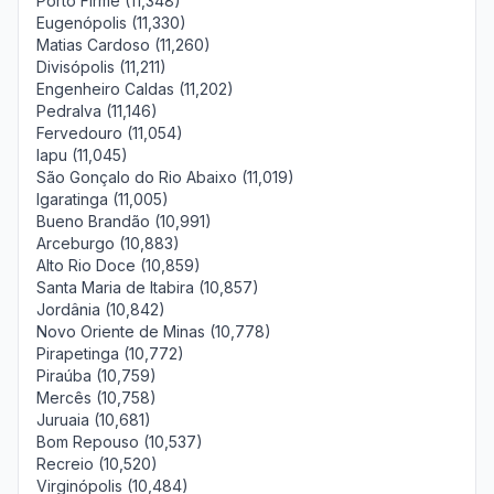
Porto Firme (11,348)
Eugenópolis (11,330)
Matias Cardoso (11,260)
Divisópolis (11,211)
Engenheiro Caldas (11,202)
Pedralva (11,146)
Fervedouro (11,054)
Iapu (11,045)
São Gonçalo do Rio Abaixo (11,019)
Igaratinga (11,005)
Bueno Brandão (10,991)
Arceburgo (10,883)
Alto Rio Doce (10,859)
Santa Maria de Itabira (10,857)
Jordânia (10,842)
Novo Oriente de Minas (10,778)
Pirapetinga (10,772)
Piraúba (10,759)
Mercês (10,758)
Juruaia (10,681)
Bom Repouso (10,537)
Recreio (10,520)
Virginópolis (10,484)