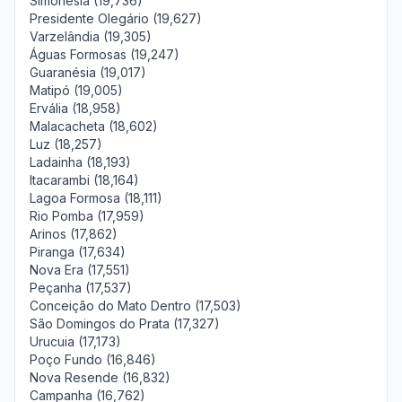
Simonésia (19,736)
Presidente Olegário (19,627)
Varzelândia (19,305)
Águas Formosas (19,247)
Guaranésia (19,017)
Matipó (19,005)
Ervália (18,958)
Malacacheta (18,602)
Luz (18,257)
Ladainha (18,193)
Itacarambi (18,164)
Lagoa Formosa (18,111)
Rio Pomba (17,959)
Arinos (17,862)
Piranga (17,634)
Nova Era (17,551)
Peçanha (17,537)
Conceição do Mato Dentro (17,503)
São Domingos do Prata (17,327)
Urucuia (17,173)
Poço Fundo (16,846)
Nova Resende (16,832)
Campanha (16,762)