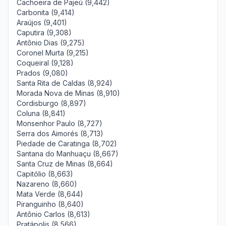
Cachoeira de Pajeú (9,442)
Carbonita (9,414)
Araújos (9,401)
Caputira (9,308)
Antônio Dias (9,275)
Coronel Murta (9,215)
Coqueiral (9,128)
Prados (9,080)
Santa Rita de Caldas (8,924)
Morada Nova de Minas (8,910)
Cordisburgo (8,897)
Coluna (8,841)
Monsenhor Paulo (8,727)
Serra dos Aimorés (8,713)
Piedade de Caratinga (8,702)
Santana do Manhuaçu (8,667)
Santa Cruz de Minas (8,664)
Capitólio (8,663)
Nazareno (8,660)
Mata Verde (8,644)
Piranguinho (8,640)
Antônio Carlos (8,613)
Pratápolis (8,566)