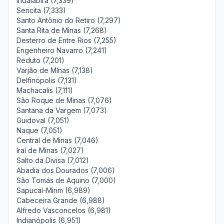
Indaiabira (7,339)
Sericita (7,333)
Santo Antônio do Retiro (7,297)
Santa Rita de Minas (7,268)
Desterro de Entre Rios (7,255)
Engenheiro Navarro (7,241)
Reduto (7,201)
Varjão de MInas (7,138)
Delfinópolis (7,131)
Machacalis (7,111)
São Roque de Minas (7,076)
Santana da Vargem (7,073)
Guidoval (7,051)
Naque (7,051)
Central de Minas (7,046)
Iraí de Minas (7,027)
Salto da Divisa (7,012)
Abadia dos Dourados (7,006)
São Tomás de Aquino (7,000)
Sapucaí-Mirim (6,989)
Cabeceira Grande (6,988)
Alfredo Vasconcelos (6,981)
Indianópolis (6,951)