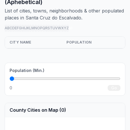
(Aphebetical)
List of cities, towns, neighborhoods & other populated
places in Santa Cruz do Escalvado.
A
B
C
D
E
F
G
H
I
J
K
L
M
N
O
P
Q
R
S
T
U
V
W
X
Y
Z
all
CITY NAME
POPULATION
Population (Min.)
0
Go
County Cities on Map (0)