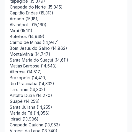
Itapagipe (15,379)
Chapada do Norte (15,345)
Capitão Enéas (15,313)
Areado (15,181)
Alvinópolis (15,169)
Miraí (15,111)
Botelhos (14,949)
Carmo de Minas (14,947)
Bom Jesus do Galho (14,862)
Montalvânia (14,747)
Santa Maria do Suaçuí (14,611)
Matias Barbosa (14,548)
Alterosa (14,517)
Brazópolis (14,410)
Rio Piracicaba (14,332)
Tarumirim (14,302)
Astolfo Dutra (14,270)
Guapé (14,258)
Santa Juliana (14,255)
Maria da Fé (14,056)
Ibiraci (13,986)
Chapada Gaúcha (13,953)
Virgem da Lapa (13,740)