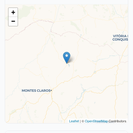
+
−
Leaflet
| ©
OpenStreetMap
Contributors