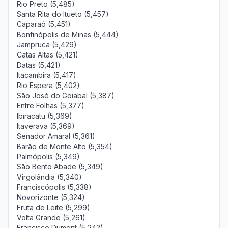
Rio Preto (5,485)
Santa Rita do Itueto (5,457)
Caparaó (5,451)
Bonfinópolis de Minas (5,444)
Jampruca (5,429)
Catas Altas (5,421)
Datas (5,421)
Itacambira (5,417)
Rio Espera (5,402)
São José do Goiabal (5,387)
Entre Folhas (5,377)
Ibiracatu (5,369)
Itaverava (5,369)
Senador Amaral (5,361)
Barão de Monte Alto (5,354)
Palmópolis (5,349)
São Bento Abade (5,349)
Virgolândia (5,340)
Franciscópolis (5,338)
Novorizonte (5,324)
Fruta de Leite (5,299)
Volta Grande (5,261)
Francisco Dumont (5,242)