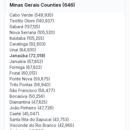
Minas Gerais Counties (646)
Cabo Verde (549,935)
Teófilo Otoni (140,937)
Sabará (137,125)
Nova Serrana (105,520)
Ituiutaba (105,255)
Caratinga (92,603)
Unaí (84,930)
Janaúba (72,018)
Januária (67,852)
Formiga (67,822)
Frutal (60,012)
Ponte Nova (59,875)
Três Pontas (56,940)
São Francisco (56,477)
Bocaiúva (50,256)
Diamantina (47,825)
João Pinheiro (47,726)
Caeté (45,047)
Santa Rita do Sapucaí (43,753)
Visconde do Rio Branco (42,965)