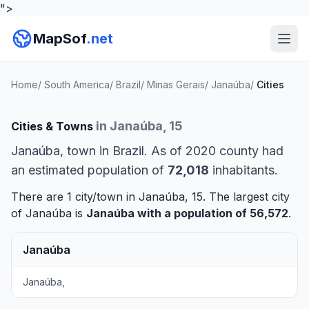
">
MapSof
.net
Home
/
South America
/
Brazil
/
Minas Gerais
/
Janaúba
/
Cities
in Janaúba, 15
Cities & Towns
Janaúba, town in Brazil. As of 2020 county had
an estimated population of
72,018
inhabitants.
There are 1 city/town in Janaúba, 15. The largest city
of Janaúba is
Janaúba
with a population of 56,572
.
Janaúba
Janaúba,