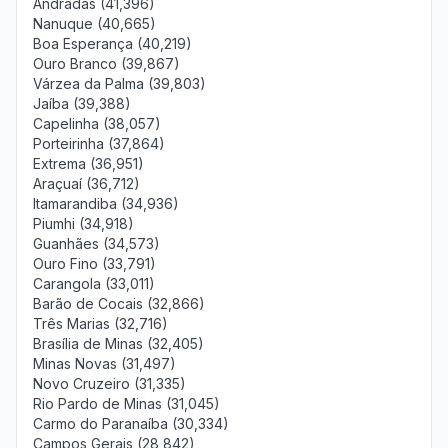
Andradas (41,396)
Nanuque (40,665)
Boa Esperança (40,219)
Ouro Branco (39,867)
Várzea da Palma (39,803)
Jaíba (39,388)
Capelinha (38,057)
Porteirinha (37,864)
Extrema (36,951)
Araçuaí (36,712)
Itamarandiba (34,936)
Piumhi (34,918)
Guanhães (34,573)
Ouro Fino (33,791)
Carangola (33,011)
Barão de Cocais (32,866)
Três Marias (32,716)
Brasília de Minas (32,405)
Minas Novas (31,497)
Novo Cruzeiro (31,335)
Rio Pardo de Minas (31,045)
Carmo do Paranaíba (30,334)
Campos Gerais (28,842)