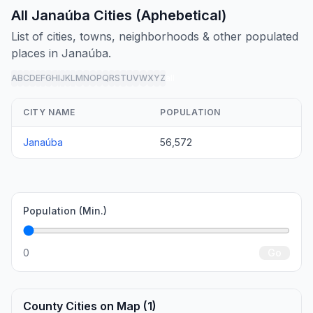
All Janaúba Cities (Aphebetical)
List of cities, towns, neighborhoods & other populated
places in Janaúba.
A
B
C
D
E
F
G
H
I
J
K
L
M
N
O
P
Q
R
S
T
U
V
W
X
Y
Z
all
CITY NAME
POPULATION
Janaúba
56,572
Population (Min.)
0
Go
County Cities on Map (1)