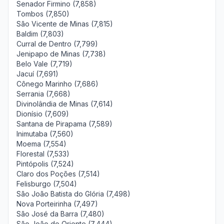
Senador Firmino (7,858)
Tombos (7,850)
São Vicente de Minas (7,815)
Baldim (7,803)
Curral de Dentro (7,799)
Jenipapo de Minas (7,738)
Belo Vale (7,719)
Jacuí (7,691)
Cônego Marinho (7,686)
Serrania (7,668)
Divinolândia de Minas (7,614)
Dionísio (7,609)
Santana de Pirapama (7,589)
Inimutaba (7,560)
Moema (7,554)
Florestal (7,533)
Pintópolis (7,524)
Claro dos Poções (7,514)
Felisburgo (7,504)
São João Batista do Glória (7,498)
Nova Porteirinha (7,497)
São José da Barra (7,480)
São João do Oriente (7,444)