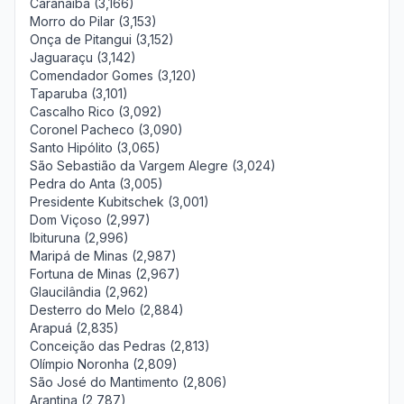
Caranaíba (3,166)
Morro do Pilar (3,153)
Onça de Pitangui (3,152)
Jaguaraçu (3,142)
Comendador Gomes (3,120)
Taparuba (3,101)
Cascalho Rico (3,092)
Coronel Pacheco (3,090)
Santo Hipólito (3,065)
São Sebastião da Vargem Alegre (3,024)
Pedra do Anta (3,005)
Presidente Kubitschek (3,001)
Dom Viçoso (2,997)
Ibituruna (2,996)
Maripá de Minas (2,987)
Fortuna de Minas (2,967)
Glaucilândia (2,962)
Desterro do Melo (2,884)
Arapuá (2,835)
Conceição das Pedras (2,813)
Olímpio Noronha (2,809)
São José do Mantimento (2,806)
Arantina (2,787)