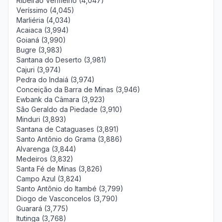
Ribeirão Vermelho (4,047)
Veríssimo (4,045)
Marliéria (4,034)
Acaiaca (3,994)
Goianá (3,990)
Bugre (3,983)
Santana do Deserto (3,981)
Cajuri (3,974)
Pedra do Indaiá (3,974)
Conceição da Barra de Minas (3,946)
Ewbank da Câmara (3,923)
São Geraldo da Piedade (3,910)
Minduri (3,893)
Santana de Cataguases (3,891)
Santo Antônio do Grama (3,886)
Alvarenga (3,844)
Medeiros (3,832)
Santa Fé de Minas (3,826)
Campo Azul (3,824)
Santo Antônio do Itambé (3,799)
Diogo de Vasconcelos (3,790)
Guarará (3,775)
Itutinga (3,768)