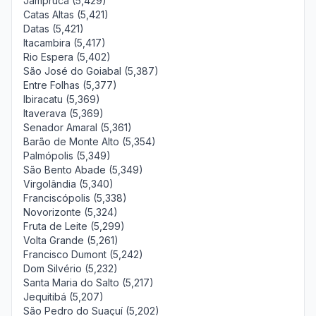
Jampruca (5,429)
Catas Altas (5,421)
Datas (5,421)
Itacambira (5,417)
Rio Espera (5,402)
São José do Goiabal (5,387)
Entre Folhas (5,377)
Ibiracatu (5,369)
Itaverava (5,369)
Senador Amaral (5,361)
Barão de Monte Alto (5,354)
Palmópolis (5,349)
São Bento Abade (5,349)
Virgolândia (5,340)
Franciscópolis (5,338)
Novorizonte (5,324)
Fruta de Leite (5,299)
Volta Grande (5,261)
Francisco Dumont (5,242)
Dom Silvério (5,232)
Santa Maria do Salto (5,217)
Jequitibá (5,207)
São Pedro do Suaçuí (5,202)