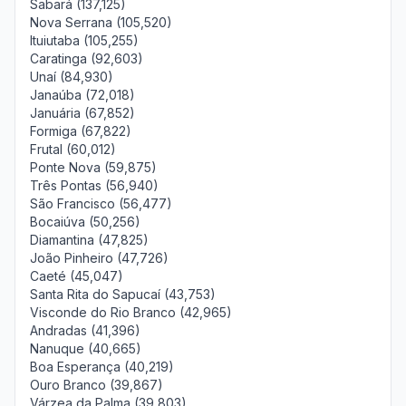
Sabará (137,125)
Nova Serrana (105,520)
Ituiutaba (105,255)
Caratinga (92,603)
Unaí (84,930)
Janaúba (72,018)
Januária (67,852)
Formiga (67,822)
Frutal (60,012)
Ponte Nova (59,875)
Três Pontas (56,940)
São Francisco (56,477)
Bocaiúva (50,256)
Diamantina (47,825)
João Pinheiro (47,726)
Caeté (45,047)
Santa Rita do Sapucaí (43,753)
Visconde do Rio Branco (42,965)
Andradas (41,396)
Nanuque (40,665)
Boa Esperança (40,219)
Ouro Branco (39,867)
Várzea da Palma (39,803)