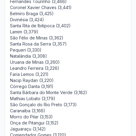
Fernandes Tourinho (3,466)
Coronel Xavier Chaves (3,441)
Belmiro Braga (3,425)
Divinésia (3,424)
Santa Rita de Ibitipoca (3,402)
Lamim (3,379)
São Félix de Minas (3,362)
Santa Rosa da Serra (3,357)
Pequeri (3,330)
Natalândia (3,308)
Uruana de Minas (3,260)
Leandro Ferreira (3,226)
Faria Lemos (3,221)
Nacip Raydan (3,220)
Córrego Danta (3,191)
Santa Bárbara do Monte Verde (3,182)
Mathias Lobato (3,179)
São Gonçalo do Rio Preto (3,173)
Caranaíba (3,166)
Morro do Pilar (3,153)
Onça de Pitangui (3,152)
Jaguaraçu (3,142)
Comendador Gomes (3,120)