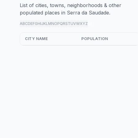
List of cities, towns, neighborhoods & other
populated places in Serra da Saudade.
A
B
C
D
E
F
G
H
I
J
K
L
M
N
O
P
Q
R
S
T
U
V
W
X
Y
Z
all
CITY NAME
POPULATION