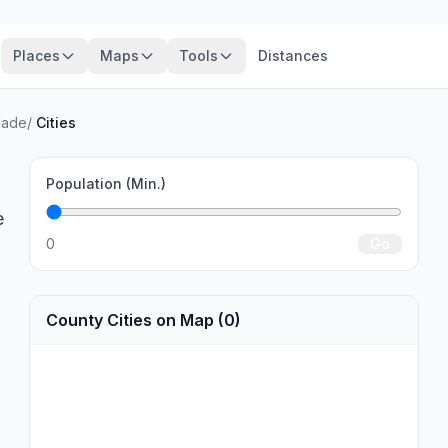
Places
Maps
Tools
Distances
dade
/
Cities
Population (Min.)
e
0
Go
County Cities on Map (0)