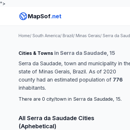
">
MapSof
.net
Home
/
South America
/
Brazil
/
Minas Gerais
/
Serra da Sau
in Serra da Saudade, 15
Cities & Towns
Serra da Saudade, town and municipality in th
state of Minas Gerais, Brazil. As of 2020
county had an estimated population of
776
inhabitants.
There are 0 city/town in Serra da Saudade, 15.
All Serra da Saudade Cities
(Aphebetical)