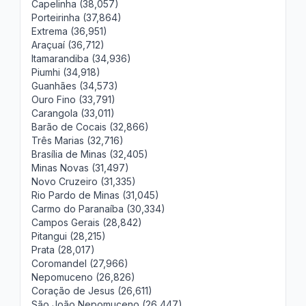
Capelinha (38,057)
Porteirinha (37,864)
Extrema (36,951)
Araçuaí (36,712)
Itamarandiba (34,936)
Piumhi (34,918)
Guanhães (34,573)
Ouro Fino (33,791)
Carangola (33,011)
Barão de Cocais (32,866)
Três Marias (32,716)
Brasília de Minas (32,405)
Minas Novas (31,497)
Novo Cruzeiro (31,335)
Rio Pardo de Minas (31,045)
Carmo do Paranaíba (30,334)
Campos Gerais (28,842)
Pitangui (28,215)
Prata (28,017)
Coromandel (27,966)
Nepomuceno (26,826)
Coração de Jesus (26,611)
São João Nepomuceno (26,447)