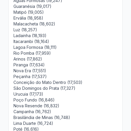
Águas Formosas (19,247)
Guaranésia (19,017)
Matipó (19,005)
Ervália (18,958)
Malacacheta (18,602)
Luz (18,257)
Ladainha (18,193)
Itacarambi (18,164)
Lagoa Formosa (18,111)
Rio Pomba (17,959)
Arinos (17,862)
Piranga (17,634)
Nova Era (17,551)
Peçanha (17,537)
Conceição do Mato Dentro (17,503)
São Domingos do Prata (17,327)
Urucuia (17,173)
Poço Fundo (16,846)
Nova Resende (16,832)
Campanha (16,762)
Brasilândia de Minas (16,748)
Lima Duarte (16,724)
Poté (16,616)