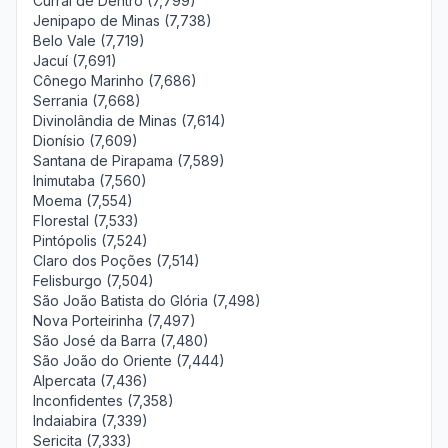
Curral de Dentro (7,799)
Jenipapo de Minas (7,738)
Belo Vale (7,719)
Jacuí (7,691)
Cônego Marinho (7,686)
Serrania (7,668)
Divinolândia de Minas (7,614)
Dionísio (7,609)
Santana de Pirapama (7,589)
Inimutaba (7,560)
Moema (7,554)
Florestal (7,533)
Pintópolis (7,524)
Claro dos Poções (7,514)
Felisburgo (7,504)
São João Batista do Glória (7,498)
Nova Porteirinha (7,497)
São José da Barra (7,480)
São João do Oriente (7,444)
Alpercata (7,436)
Inconfidentes (7,358)
Indaiabira (7,339)
Sericita (7,333)