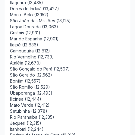
Itaguara (13,435)
Dores do Indaiá (13,427)
Monte Belo (13,152)
São João das Missões (13,125)
Lagoa Dourada (13,063)
Cristais (12,931)
Mar de Espanha (12,901)
Itaipé (12,836)
Cambuquira (12,812)
Rio Vermelho (12,739)
Ataléia (12,678)
São Gonçalo do Pará (12,597)
São Geraldo (12,562)
Bonfim (12,557)
São Romão (12,529)
Ubaporanga (12,493)
Ilicínea (12,444)
Mato Verde (12,412)
Setubinha (12,378)
Rio Paranaíba (12,335)
Jequeri (12,315)
Itanhomi (12,244)