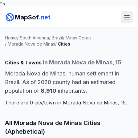
">
MapSof
.net
Home
/
South America
/
Brazil
/
Minas Gerais
/
Morada Nova de Minas
/
Cities
in Morada Nova de Minas, 15
Cities & Towns
Morada Nova de Minas, human settlement in
Brazil. As of 2020 county had an estimated
population of
8,910
inhabitants.
There are 0 city/town in Morada Nova de Minas, 15.
All Morada Nova de Minas Cities
(Aphebetical)