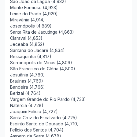
São João da Lagoa (4,932)
Monte Formoso (4,923)
Leme do Prado (4,920)
Miravânia (4,914)
Josenópolis (4,889)
Santa Rita de Jacutinga (4,863)
Claraval (4,853)
Jeceaba (4,852)
Santana do Jacaré (4,834)
Ressaquinha (4,817)
Serranópolis de Minas (4,809)
São Francisco do Glória (4,800)
Jesuânia (4,780)
Braúnas (4,769)
Bandeira (4,766)
Berizal (4,764)
Vargem Grande do Rio Pardo (4,733)
Natércia (4,728)
Joaquim Felício (4,727)
Santa Cruz do Escalvado (4,725)
Espírito Santo do Dourado (4,710)
Felício dos Santos (4,704)
Amparo da Serra (4,678)