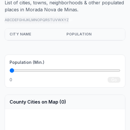
List of cities, towns, neighborhoods & other populated
places in Morada Nova de Minas.
A
B
C
D
E
F
G
H
I
J
K
L
M
N
O
P
Q
R
S
T
U
V
W
X
Y
Z
all
CITY NAME
POPULATION
Population (Min.)
0
Go
County Cities on Map (0)