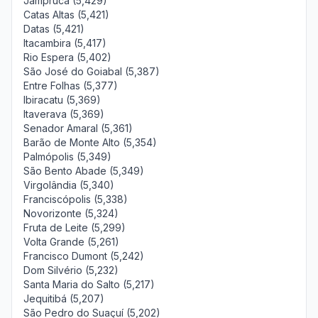
Jampruca (5,429)
Catas Altas (5,421)
Datas (5,421)
Itacambira (5,417)
Rio Espera (5,402)
São José do Goiabal (5,387)
Entre Folhas (5,377)
Ibiracatu (5,369)
Itaverava (5,369)
Senador Amaral (5,361)
Barão de Monte Alto (5,354)
Palmópolis (5,349)
São Bento Abade (5,349)
Virgolândia (5,340)
Franciscópolis (5,338)
Novorizonte (5,324)
Fruta de Leite (5,299)
Volta Grande (5,261)
Francisco Dumont (5,242)
Dom Silvério (5,232)
Santa Maria do Salto (5,217)
Jequitibá (5,207)
São Pedro do Suaçuí (5,202)