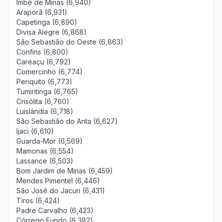
Imbé de Minas (6,940)
Araporã (6,931)
Capetinga (6,890)
Divisa Alegre (6,868)
São Sebastião do Oeste (6,863)
Confins (6,800)
Careaçu (6,792)
Comercinho (6,774)
Periquito (6,773)
Tumiritinga (6,765)
Crisólita (6,760)
Luislândia (6,718)
São Sebastião do Anta (6,627)
Ijaci (6,610)
Guarda-Mor (6,569)
Mamonas (6,554)
Lassance (6,503)
Bom Jardim de Minas (6,459)
Mendes Pimentel (6,446)
São José do Jacuri (6,431)
Tiros (6,424)
Padre Carvalho (6,423)
Córrego Fundo (6,382)