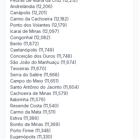
Pedras de Maria da Cruz (12,212)
Andrelândia (12,206)
Canápolis (12,201)
Carmo da Cachoeira (12,182)
Ponto dos Volantes (12,179)
Icaraí de Minas (12,097)
Congonhal (12,082)
Berilo (11,872)
Caetanópolis (11,749)
Conceição dos Ouros (11,748)
São João do Manhuaçu (11,674)
Teixeiras (11,670)
Serra do Salitre (11,668)
Campo do Meio (11,651)
Santo Antônio do Jacinto (11,604)
Cachoeira de Minas (11,579)
Itabirinha (11,576)
Resende Costa (11,540)
Carmo da Mata (11,511)
Estiva (11,386)
Bonito de Minas (11,369)
Porto Firme (11,348)
Eugenópolis (11,330)