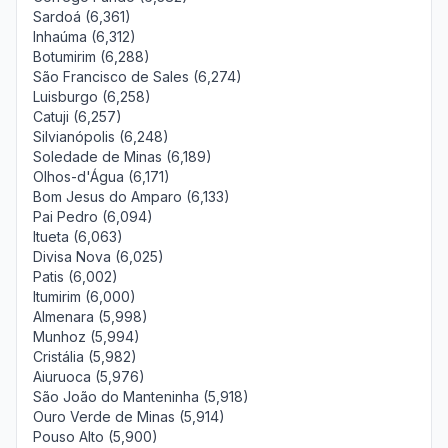
Sardoá (6,361)
Inhaúma (6,312)
Botumirim (6,288)
São Francisco de Sales (6,274)
Luisburgo (6,258)
Catuji (6,257)
Silvianópolis (6,248)
Soledade de Minas (6,189)
Olhos-d'Água (6,171)
Bom Jesus do Amparo (6,133)
Pai Pedro (6,094)
Itueta (6,063)
Divisa Nova (6,025)
Patis (6,002)
Itumirim (6,000)
Almenara (5,998)
Munhoz (5,994)
Cristália (5,982)
Aiuruoca (5,976)
São João do Manteninha (5,918)
Ouro Verde de Minas (5,914)
Pouso Alto (5,900)