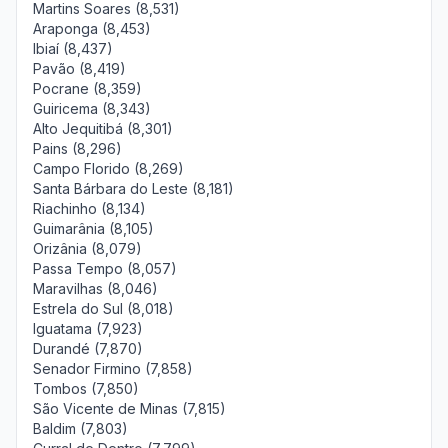
Martins Soares (8,531)
Araponga (8,453)
Ibiaí (8,437)
Pavão (8,419)
Pocrane (8,359)
Guiricema (8,343)
Alto Jequitibá (8,301)
Pains (8,296)
Campo Florido (8,269)
Santa Bárbara do Leste (8,181)
Riachinho (8,134)
Guimarânia (8,105)
Orizânia (8,079)
Passa Tempo (8,057)
Maravilhas (8,046)
Estrela do Sul (8,018)
Iguatama (7,923)
Durandé (7,870)
Senador Firmino (7,858)
Tombos (7,850)
São Vicente de Minas (7,815)
Baldim (7,803)