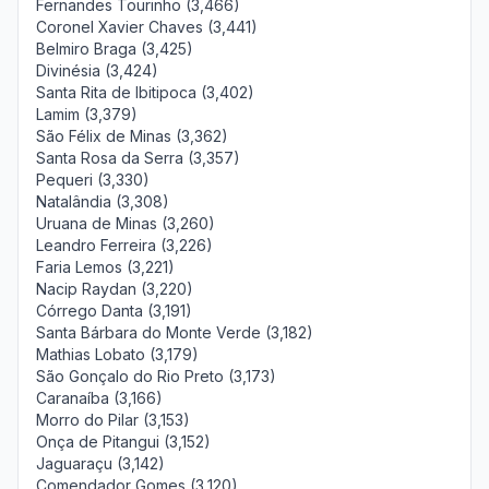
Fernandes Tourinho (3,466)
Coronel Xavier Chaves (3,441)
Belmiro Braga (3,425)
Divinésia (3,424)
Santa Rita de Ibitipoca (3,402)
Lamim (3,379)
São Félix de Minas (3,362)
Santa Rosa da Serra (3,357)
Pequeri (3,330)
Natalândia (3,308)
Uruana de Minas (3,260)
Leandro Ferreira (3,226)
Faria Lemos (3,221)
Nacip Raydan (3,220)
Córrego Danta (3,191)
Santa Bárbara do Monte Verde (3,182)
Mathias Lobato (3,179)
São Gonçalo do Rio Preto (3,173)
Caranaíba (3,166)
Morro do Pilar (3,153)
Onça de Pitangui (3,152)
Jaguaraçu (3,142)
Comendador Gomes (3,120)