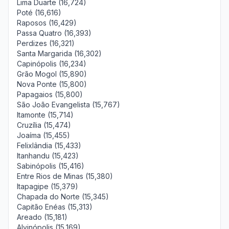
Lima Duarte (16,724)
Poté (16,616)
Raposos (16,429)
Passa Quatro (16,393)
Perdizes (16,321)
Santa Margarida (16,302)
Capinópolis (16,234)
Grão Mogol (15,890)
Nova Ponte (15,800)
Papagaios (15,800)
São João Evangelista (15,767)
Itamonte (15,714)
Cruzília (15,474)
Joaíma (15,455)
Felixlândia (15,433)
Itanhandu (15,423)
Sabinópolis (15,416)
Entre Rios de Minas (15,380)
Itapagipe (15,379)
Chapada do Norte (15,345)
Capitão Enéas (15,313)
Areado (15,181)
Alvinópolis (15,169)