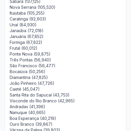
Sabará (137,125)
Nova Serrana (105,520)
Ituiutaba (105,255)
Caratinga (92,603)
Unaí (84,930)
Janaúba (72,018)
Januária (67,852)
Formiga (67,822)
Frutal (60,012)
Ponte Nova (59,875)
Três Pontas (56,940)
São Francisco (56,477)
Bocaiúva (50,256)
Diamantina (47,825)
João Pinheiro (47,726)
Caeté (45,047)
Santa Rita do Sapucaí (43,753)
Visconde do Rio Branco (42,965)
Andradas (41,396)
Nanuque (40,665)
Boa Esperança (40,219)
Ouro Branco (39,867)
Várzea da Palma (39,803)