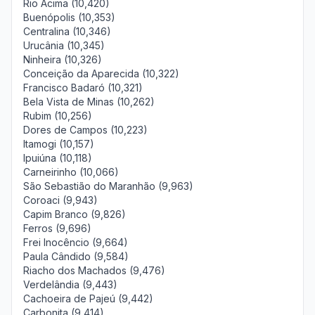
Rio Acima (10,420)
Buenópolis (10,353)
Centralina (10,346)
Urucânia (10,345)
Ninheira (10,326)
Conceição da Aparecida (10,322)
Francisco Badaró (10,321)
Bela Vista de Minas (10,262)
Rubim (10,256)
Dores de Campos (10,223)
Itamogi (10,157)
Ipuiúna (10,118)
Carneirinho (10,066)
São Sebastião do Maranhão (9,963)
Coroaci (9,943)
Capim Branco (9,826)
Ferros (9,696)
Frei Inocêncio (9,664)
Paula Cândido (9,584)
Riacho dos Machados (9,476)
Verdelândia (9,443)
Cachoeira de Pajeú (9,442)
Carbonita (9,414)