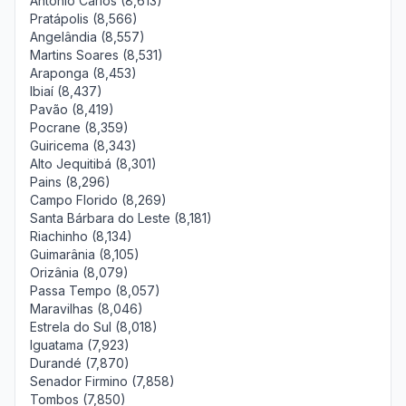
Antônio Carlos (8,613)
Pratápolis (8,566)
Angelândia (8,557)
Martins Soares (8,531)
Araponga (8,453)
Ibiaí (8,437)
Pavão (8,419)
Pocrane (8,359)
Guiricema (8,343)
Alto Jequitibá (8,301)
Pains (8,296)
Campo Florido (8,269)
Santa Bárbara do Leste (8,181)
Riachinho (8,134)
Guimarânia (8,105)
Orizânia (8,079)
Passa Tempo (8,057)
Maravilhas (8,046)
Estrela do Sul (8,018)
Iguatama (7,923)
Durandé (7,870)
Senador Firmino (7,858)
Tombos (7,850)