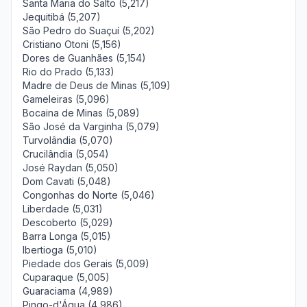
Santa Maria do Salto (5,217)
Jequitibá (5,207)
São Pedro do Suaçuí (5,202)
Cristiano Otoni (5,156)
Dores de Guanhães (5,154)
Rio do Prado (5,133)
Madre de Deus de Minas (5,109)
Gameleiras (5,096)
Bocaina de Minas (5,089)
São José da Varginha (5,079)
Turvolândia (5,070)
Crucilândia (5,054)
José Raydan (5,050)
Dom Cavati (5,048)
Congonhas do Norte (5,046)
Liberdade (5,031)
Descoberto (5,029)
Barra Longa (5,015)
Ibertioga (5,010)
Piedade dos Gerais (5,009)
Cuparaque (5,005)
Guaraciama (4,989)
Pingo-d'Água (4,986)