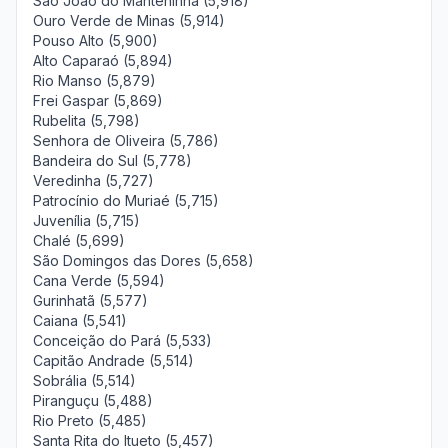
São João do Manteninha (5,918)
Ouro Verde de Minas (5,914)
Pouso Alto (5,900)
Alto Caparaó (5,894)
Rio Manso (5,879)
Frei Gaspar (5,869)
Rubelita (5,798)
Senhora de Oliveira (5,786)
Bandeira do Sul (5,778)
Veredinha (5,727)
Patrocínio do Muriaé (5,715)
Juvenília (5,715)
Chalé (5,699)
São Domingos das Dores (5,658)
Cana Verde (5,594)
Gurinhatã (5,577)
Caiana (5,541)
Conceição do Pará (5,533)
Capitão Andrade (5,514)
Sobrália (5,514)
Piranguçu (5,488)
Rio Preto (5,485)
Santa Rita do Itueto (5,457)