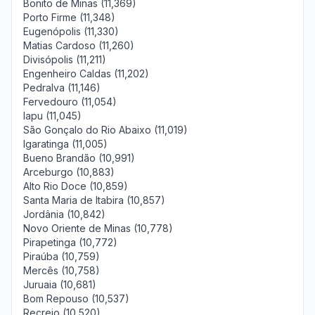
Bonito de Minas (11,369)
Porto Firme (11,348)
Eugenópolis (11,330)
Matias Cardoso (11,260)
Divisópolis (11,211)
Engenheiro Caldas (11,202)
Pedralva (11,146)
Fervedouro (11,054)
Iapu (11,045)
São Gonçalo do Rio Abaixo (11,019)
Igaratinga (11,005)
Bueno Brandão (10,991)
Arceburgo (10,883)
Alto Rio Doce (10,859)
Santa Maria de Itabira (10,857)
Jordânia (10,842)
Novo Oriente de Minas (10,778)
Pirapetinga (10,772)
Piraúba (10,759)
Mercês (10,758)
Juruaia (10,681)
Bom Repouso (10,537)
Recreio (10,520)