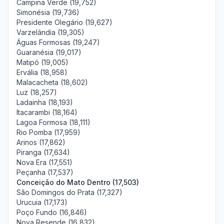
Campina Verde (19,752)
Simonésia (19,736)
Presidente Olegário (19,627)
Varzelândia (19,305)
Águas Formosas (19,247)
Guaranésia (19,017)
Matipó (19,005)
Ervália (18,958)
Malacacheta (18,602)
Luz (18,257)
Ladainha (18,193)
Itacarambi (18,164)
Lagoa Formosa (18,111)
Rio Pomba (17,959)
Arinos (17,862)
Piranga (17,634)
Nova Era (17,551)
Peçanha (17,537)
Conceição do Mato Dentro (17,503)
São Domingos do Prata (17,327)
Urucuia (17,173)
Poço Fundo (16,846)
Nova Resende (16,832)