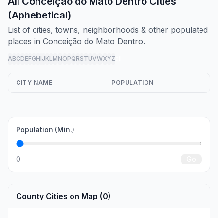
All Conceição do Mato Dentro Cities
(Aphebetical)
List of cities, towns, neighborhoods & other populated
places in Conceição do Mato Dentro.
A
B
C
D
E
F
G
H
I
J
K
L
M
N
O
P
Q
R
S
T
U
V
W
X
Y
Z
all
CITY NAME
POPULATION
Population (Min.)
0
Go
County Cities on Map (0)