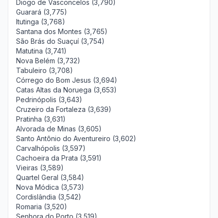
Diogo de Vasconcelos (3,790)
Guarará (3,775)
Itutinga (3,768)
Santana dos Montes (3,765)
São Brás do Suaçuí (3,754)
Matutina (3,741)
Nova Belém (3,732)
Tabuleiro (3,708)
Córrego do Bom Jesus (3,694)
Catas Altas da Noruega (3,653)
Pedrinópolis (3,643)
Cruzeiro da Fortaleza (3,639)
Pratinha (3,631)
Alvorada de Minas (3,605)
Santo Antônio do Aventureiro (3,602)
Carvalhópolis (3,597)
Cachoeira da Prata (3,591)
Vieiras (3,589)
Quartel Geral (3,584)
Nova Módica (3,573)
Cordislândia (3,542)
Romaria (3,520)
Senhora do Porto (3,519)