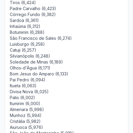
Tiros (6,424)
Padre Carvalho (6,423)
Córrego Fundo (6,382)
Sardoá (6,361)
Inhaúma (6,312)
Botumirim (6,288)
São Francisco de Sales (6,274)
Luisburgo (6,258)
Catuji (6,257)
Silvianópolis (6,248)
Soledade de Minas (6,189)
Olhos-d'Água (6,171)
Bom Jesus do Amparo (6,133)
Pai Pedro (6,094)
Itueta (6,063)
Divisa Nova (6,025)
Patis (6,002)
Itumirim (6,000)
Almenara (5,998)
Munhoz (5,994)
Cristália (5,982)
Aiuruoca (5,976)