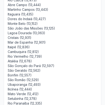
Rio Casca (13,473)
Abre Campo (13,444)
Martinho Campos (13,443)
Itaguara (13,435)
Dores do Indaiá (13,427)
Monte Belo (13,152)
São João das Missões (13,125)
Lagoa Dourada (13,063)
Cristais (12,931)
Mar de Espanha (12,901)
Itaipé (12,836)
Cambuquira (12,812)
Rio Vermelho (12,739)
Ataléia (12,678)
São Gonçalo do Pará (12,597)
São Geraldo (12,562)
Bonfim (12,557)
São Romão (12,529)
Ubaporanga (12,493)
Ilicínea (12,444)
Mato Verde (12,412)
Setubinha (12,378)
Rio Paranaíba (12,335)