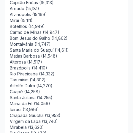
Capitão Enéas (15,313)
Areado (15,181)
Alvinópolis (15,169)
Miraí (15,111)
Botelhos (14,949)
Carmo de Minas (14,947)
Bom Jesus do Galho (14,862)
Montalvânia (14,747)
Santa Maria do Suaçuí (14,611)
Matias Barbosa (14,548)
Alterosa (14,517)
Brazópolis (14,410)
Rio Piracicaba (14,332)
Tarumirim (14,302)
Astolfo Dutra (14,270)
Guapé (14,258)
Santa Juliana (14,255)
Maria da Fé (14,056)
Ibiraci (13,986)
Chapada Gaúcha (13,953)
Virgem da Lapa (13,740)
Mirabela (13,620)