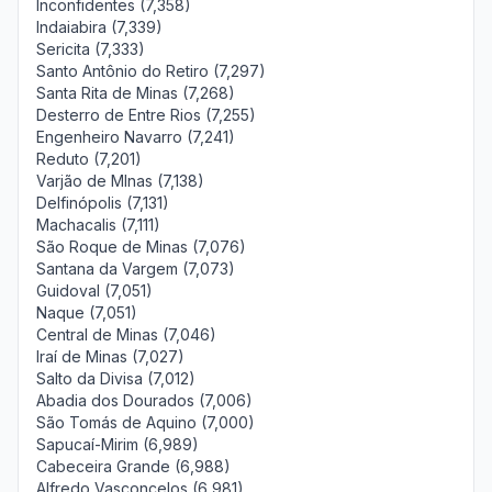
Inconfidentes (7,358)
Indaiabira (7,339)
Sericita (7,333)
Santo Antônio do Retiro (7,297)
Santa Rita de Minas (7,268)
Desterro de Entre Rios (7,255)
Engenheiro Navarro (7,241)
Reduto (7,201)
Varjão de MInas (7,138)
Delfinópolis (7,131)
Machacalis (7,111)
São Roque de Minas (7,076)
Santana da Vargem (7,073)
Guidoval (7,051)
Naque (7,051)
Central de Minas (7,046)
Iraí de Minas (7,027)
Salto da Divisa (7,012)
Abadia dos Dourados (7,006)
São Tomás de Aquino (7,000)
Sapucaí-Mirim (6,989)
Cabeceira Grande (6,988)
Alfredo Vasconcelos (6,981)