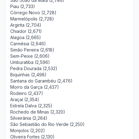
São João da Mata (2,746)
Piau (2,733)
Córrego Novo (2,728)
Marmelópolis (2,728)
Argirita (2,704)
Chiador (2,671)
Alagoa (2,665)
Carmésia (2,646)
Simão Pereira (2,618)
Sem-Peixe (2,606)
Umburatiba (2,596)
Pedra Dourada (2,532)
Biquinhas (2,498)
Santana do Garambéu (2,476)
Morro da Garça (2,437)
Rodeiro (2,437)
Araçaí (2,354)
Estrela Dalva (2,325)
Rochedo de Minas (2,320)
Silveirânia (2,264)
São Sebastião do Rio Verde (2,250)
Monjolos (2,202)
Oliveira Fortes (2,130)