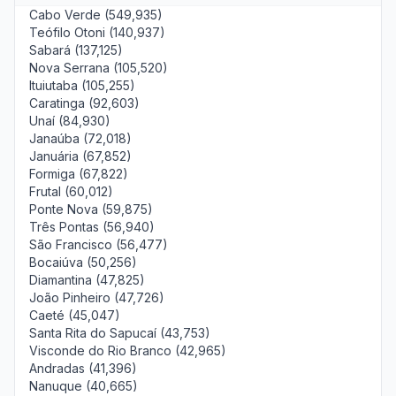
Cabo Verde (549,935)
Teófilo Otoni (140,937)
Sabará (137,125)
Nova Serrana (105,520)
Ituiutaba (105,255)
Caratinga (92,603)
Unaí (84,930)
Janaúba (72,018)
Januária (67,852)
Formiga (67,822)
Frutal (60,012)
Ponte Nova (59,875)
Três Pontas (56,940)
São Francisco (56,477)
Bocaiúva (50,256)
Diamantina (47,825)
João Pinheiro (47,726)
Caeté (45,047)
Santa Rita do Sapucaí (43,753)
Visconde do Rio Branco (42,965)
Andradas (41,396)
Nanuque (40,665)