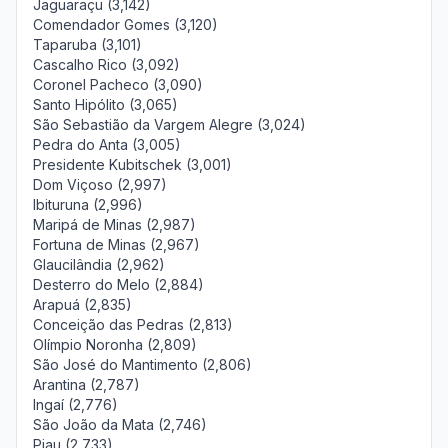
Jaguaraçu (3,142)
Comendador Gomes (3,120)
Taparuba (3,101)
Cascalho Rico (3,092)
Coronel Pacheco (3,090)
Santo Hipólito (3,065)
São Sebastião da Vargem Alegre (3,024)
Pedra do Anta (3,005)
Presidente Kubitschek (3,001)
Dom Viçoso (2,997)
Ibituruna (2,996)
Maripá de Minas (2,987)
Fortuna de Minas (2,967)
Glaucilândia (2,962)
Desterro do Melo (2,884)
Arapuá (2,835)
Conceição das Pedras (2,813)
Olímpio Noronha (2,809)
São José do Mantimento (2,806)
Arantina (2,787)
Ingaí (2,776)
São João da Mata (2,746)
Piau (2,733)