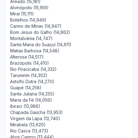
Areado (15,181)
Alvinópolis (15,169)
Miraí (15,111)
Botelhos (14,949)
Carmo de Minas (14,947)
Bom Jesus do Galho (14,862)
Montalvânia (14,747)
Santa Maria do Suaçuí (14,611)
Matias Barbosa (14,548)
Alterosa (14,517)
Brazópolis (14,410)
Rio Piracicaba (14,332)
Tarumirim (14,302)
Astolfo Dutra (14,270)
Guapé (14,258)
Santa Juliana (14,255)
Maria da Fé (14,056)
Ibiraci (13,986)
Chapada Gaúcha (13,953)
Virgem da Lapa (13,740)
Mirabela (13,620)
Rio Casca (13,473)
Abre Campo (13,444)