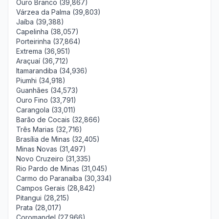
Ouro Branco (39,867)
Várzea da Palma (39,803)
Jaíba (39,388)
Capelinha (38,057)
Porteirinha (37,864)
Extrema (36,951)
Araçuaí (36,712)
Itamarandiba (34,936)
Piumhi (34,918)
Guanhães (34,573)
Ouro Fino (33,791)
Carangola (33,011)
Barão de Cocais (32,866)
Três Marias (32,716)
Brasília de Minas (32,405)
Minas Novas (31,497)
Novo Cruzeiro (31,335)
Rio Pardo de Minas (31,045)
Carmo do Paranaíba (30,334)
Campos Gerais (28,842)
Pitangui (28,215)
Prata (28,017)
Coromandel (27,966)