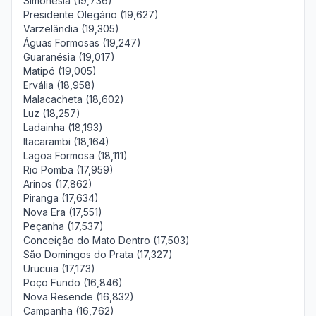
Simonésia (19,736)
Presidente Olegário (19,627)
Varzelândia (19,305)
Águas Formosas (19,247)
Guaranésia (19,017)
Matipó (19,005)
Ervália (18,958)
Malacacheta (18,602)
Luz (18,257)
Ladainha (18,193)
Itacarambi (18,164)
Lagoa Formosa (18,111)
Rio Pomba (17,959)
Arinos (17,862)
Piranga (17,634)
Nova Era (17,551)
Peçanha (17,537)
Conceição do Mato Dentro (17,503)
São Domingos do Prata (17,327)
Urucuia (17,173)
Poço Fundo (16,846)
Nova Resende (16,832)
Campanha (16,762)