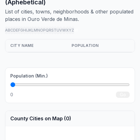
(Aphebetical)
List of cities, towns, neighborhoods & other populated
places in Ouro Verde de Minas.
A
B
C
D
E
F
G
H
I
J
K
L
M
N
O
P
Q
R
S
T
U
V
W
X
Y
Z
all
CITY NAME
POPULATION
Population (Min.)
0
Go
County Cities on Map (0)