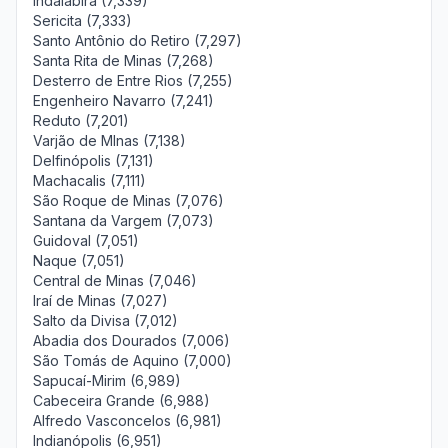
Indaiabira (7,339)
Sericita (7,333)
Santo Antônio do Retiro (7,297)
Santa Rita de Minas (7,268)
Desterro de Entre Rios (7,255)
Engenheiro Navarro (7,241)
Reduto (7,201)
Varjão de MInas (7,138)
Delfinópolis (7,131)
Machacalis (7,111)
São Roque de Minas (7,076)
Santana da Vargem (7,073)
Guidoval (7,051)
Naque (7,051)
Central de Minas (7,046)
Iraí de Minas (7,027)
Salto da Divisa (7,012)
Abadia dos Dourados (7,006)
São Tomás de Aquino (7,000)
Sapucaí-Mirim (6,989)
Cabeceira Grande (6,988)
Alfredo Vasconcelos (6,981)
Indianópolis (6,951)