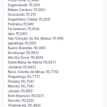
Porto Firme (11,348)
Eugenópolis (11,330)
Matias Cardoso (11,260)
Divisópolis (11,211)
Engenheiro Caldas (11,202)
Pedralva (11,146)
Fervedouro (11,054)
Iapu (11,045)
São Gonçalo do Rio Abaixo (11,019)
Igaratinga (11,005)
Bueno Brandão (10,991)
Arceburgo (10,883)
Alto Rio Doce (10,859)
Santa Maria de Itabira (10,857)
Jordânia (10,842)
Novo Oriente de Minas (10,778)
Pirapetinga (10,772)
Piraúba (10,759)
Mercês (10,758)
Juruaia (10,681)
Bom Repouso (10,537)
Recreio (10,520)
Virginópolis (10,484)