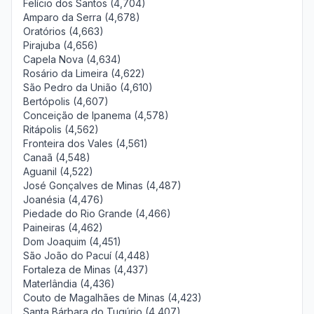
Felício dos Santos (4,704)
Amparo da Serra (4,678)
Oratórios (4,663)
Pirajuba (4,656)
Capela Nova (4,634)
Rosário da Limeira (4,622)
São Pedro da União (4,610)
Bertópolis (4,607)
Conceição de Ipanema (4,578)
Ritápolis (4,562)
Fronteira dos Vales (4,561)
Canaã (4,548)
Aguanil (4,522)
José Gonçalves de Minas (4,487)
Joanésia (4,476)
Piedade do Rio Grande (4,466)
Paineiras (4,462)
Dom Joaquim (4,451)
São João do Pacuí (4,448)
Fortaleza de Minas (4,437)
Materlândia (4,436)
Couto de Magalhães de Minas (4,423)
Santa Bárbara do Tugúrio (4,407)