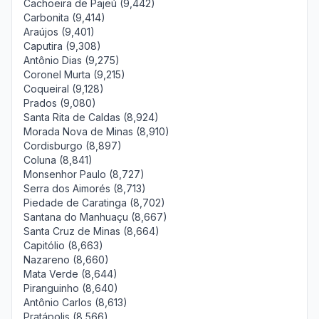
Cachoeira de Pajeú (9,442)
Carbonita (9,414)
Araújos (9,401)
Caputira (9,308)
Antônio Dias (9,275)
Coronel Murta (9,215)
Coqueiral (9,128)
Prados (9,080)
Santa Rita de Caldas (8,924)
Morada Nova de Minas (8,910)
Cordisburgo (8,897)
Coluna (8,841)
Monsenhor Paulo (8,727)
Serra dos Aimorés (8,713)
Piedade de Caratinga (8,702)
Santana do Manhuaçu (8,667)
Santa Cruz de Minas (8,664)
Capitólio (8,663)
Nazareno (8,660)
Mata Verde (8,644)
Piranguinho (8,640)
Antônio Carlos (8,613)
Pratápolis (8,566)