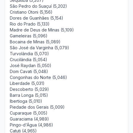
Jequitibá (5,207)
São Pedro do Suaçuí (5,202)
Cristiano Otoni (5,156)
Dores de Guanhães (5,154)
Rio do Prado (5,133)
Madre de Deus de Minas (5,109)
Gameleiras (5,096)
Bocaina de Minas (5,089)
São José da Varginha (5,079)
Turvolândia (5,070)
Crucilândia (5,054)
José Raydan (5,050)
Dom Cavati (5,048)
Congonhas do Norte (5,046)
Liberdade (5,031)
Descoberto (5,029)
Barra Longa (5,015)
Ibertioga (5,010)
Piedade dos Gerais (5,009)
Cuparaque (5,005)
Guaraciama (4,989)
Pingo-d'Água (4,986)
Catuti (4,965)