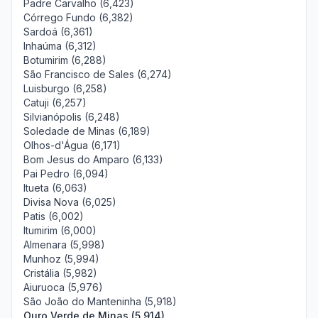
Padre Carvalho (6,423)
Córrego Fundo (6,382)
Sardoá (6,361)
Inhaúma (6,312)
Botumirim (6,288)
São Francisco de Sales (6,274)
Luisburgo (6,258)
Catuji (6,257)
Silvianópolis (6,248)
Soledade de Minas (6,189)
Olhos-d'Água (6,171)
Bom Jesus do Amparo (6,133)
Pai Pedro (6,094)
Itueta (6,063)
Divisa Nova (6,025)
Patis (6,002)
Itumirim (6,000)
Almenara (5,998)
Munhoz (5,994)
Cristália (5,982)
Aiuruoca (5,976)
São João do Manteninha (5,918)
Ouro Verde de Minas (5,914)