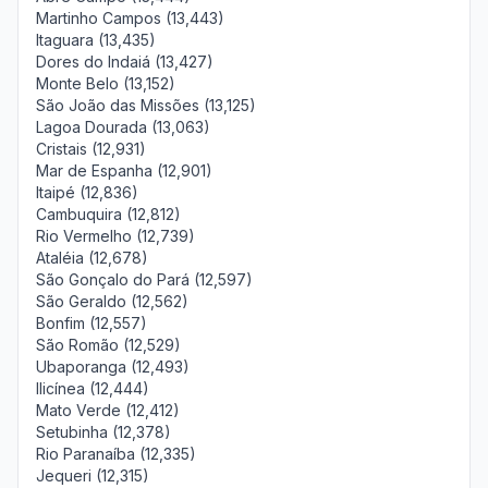
Martinho Campos (13,443)
Itaguara (13,435)
Dores do Indaiá (13,427)
Monte Belo (13,152)
São João das Missões (13,125)
Lagoa Dourada (13,063)
Cristais (12,931)
Mar de Espanha (12,901)
Itaipé (12,836)
Cambuquira (12,812)
Rio Vermelho (12,739)
Ataléia (12,678)
São Gonçalo do Pará (12,597)
São Geraldo (12,562)
Bonfim (12,557)
São Romão (12,529)
Ubaporanga (12,493)
Ilicínea (12,444)
Mato Verde (12,412)
Setubinha (12,378)
Rio Paranaíba (12,335)
Jequeri (12,315)