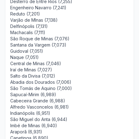
Desterro de Entre Rios (7,255)
Engenheiro Navarro (7,241)
Reduto (7,201)
Varjão de MInas (7,138)
Delfinópolis (7,131)
Machacalis (7,111)
São Roque de Minas (7,076)
Santana da Vargem (7,073)
Guidoval (7,051)
Naque (7,051)
Central de Minas (7,046)
Iraí de Minas (7,027)
Salto da Divisa (7,012)
Abadia dos Dourados (7,006)
São Tomás de Aquino (7,000)
Sapucaí-Mirim (6,989)
Cabeceira Grande (6,988)
Alfredo Vasconcelos (6,981)
Indianópolis (6,951)
São Miguel do Anta (6,944)
Imbé de Minas (6,940)
Araporã (6,931)
Capetinga (6,890)