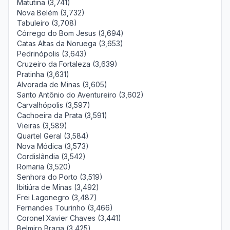
Matutina (3,741)
Nova Belém (3,732)
Tabuleiro (3,708)
Córrego do Bom Jesus (3,694)
Catas Altas da Noruega (3,653)
Pedrinópolis (3,643)
Cruzeiro da Fortaleza (3,639)
Pratinha (3,631)
Alvorada de Minas (3,605)
Santo Antônio do Aventureiro (3,602)
Carvalhópolis (3,597)
Cachoeira da Prata (3,591)
Vieiras (3,589)
Quartel Geral (3,584)
Nova Módica (3,573)
Cordislândia (3,542)
Romaria (3,520)
Senhora do Porto (3,519)
Ibitiúra de Minas (3,492)
Frei Lagonegro (3,487)
Fernandes Tourinho (3,466)
Coronel Xavier Chaves (3,441)
Belmiro Braga (3,425)