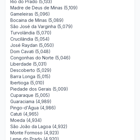
Rio do Prado (5,133)
Madre de Deus de Minas (5,109)
Gameleiras (5,096)
Bocaina de Minas (5,089)
São José da Varginha (5,079)
Turvolândia (5,070)
Crucilândia (5,054)
José Raydan (5,050)
Dom Cavati (5,048)
Congonhas do Norte (5,046)
Liberdade (5,031)
Descoberto (5,029)
Barra Longa (5,015)
Ibertioga (5,010)
Piedade dos Gerais (5,009)
Cuparaque (5,005)
Guaraciama (4,989)
Pingo-d'Água (4,986)
Catuti (4,965)
Moeda (4,934)
São João da Lagoa (4,932)
Monte Formoso (4,923)
Leme do Prado (4,920)