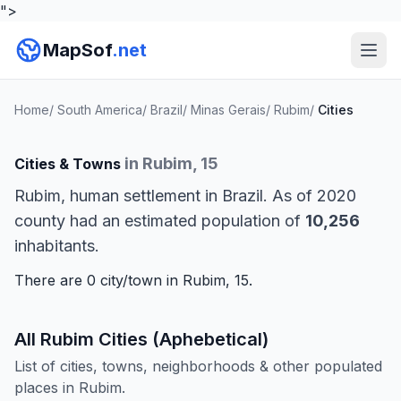
">
MapSof
.net
Home
/
South America
/
Brazil
/
Minas Gerais
/
Rubim
/
Cities
in Rubim, 15
Cities & Towns
Rubim, human settlement in Brazil. As of 2020
county had an estimated population of
10,256
inhabitants.
There are 0 city/town in Rubim, 15.
All Rubim Cities (Aphebetical)
List of cities, towns, neighborhoods & other populated
places in Rubim.