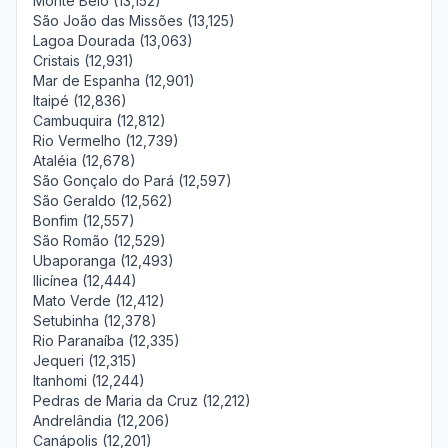
Monte Belo (13,152)
São João das Missões (13,125)
Lagoa Dourada (13,063)
Cristais (12,931)
Mar de Espanha (12,901)
Itaipé (12,836)
Cambuquira (12,812)
Rio Vermelho (12,739)
Ataléia (12,678)
São Gonçalo do Pará (12,597)
São Geraldo (12,562)
Bonfim (12,557)
São Romão (12,529)
Ubaporanga (12,493)
Ilicínea (12,444)
Mato Verde (12,412)
Setubinha (12,378)
Rio Paranaíba (12,335)
Jequeri (12,315)
Itanhomi (12,244)
Pedras de Maria da Cruz (12,212)
Andrelândia (12,206)
Canápolis (12,201)