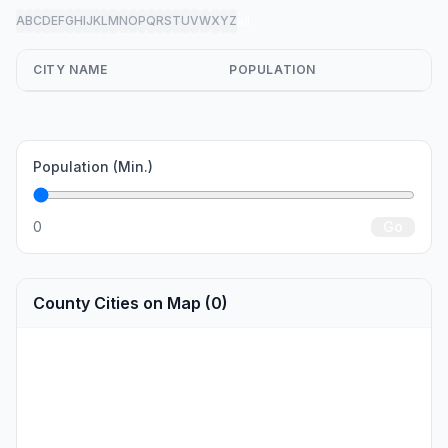
A
B
C
D
E
F
G
H
I
J
K
L
M
N
O
P
Q
R
S
T
U
V
W
X
Y
Z
all
CITY NAME
POPULATION
Population (Min.)
0
Go
County Cities on Map (0)