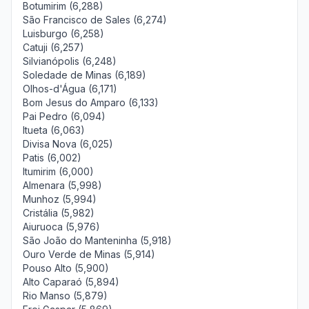
Botumirim (6,288)
São Francisco de Sales (6,274)
Luisburgo (6,258)
Catuji (6,257)
Silvianópolis (6,248)
Soledade de Minas (6,189)
Olhos-d'Água (6,171)
Bom Jesus do Amparo (6,133)
Pai Pedro (6,094)
Itueta (6,063)
Divisa Nova (6,025)
Patis (6,002)
Itumirim (6,000)
Almenara (5,998)
Munhoz (5,994)
Cristália (5,982)
Aiuruoca (5,976)
São João do Manteninha (5,918)
Ouro Verde de Minas (5,914)
Pouso Alto (5,900)
Alto Caparaó (5,894)
Rio Manso (5,879)