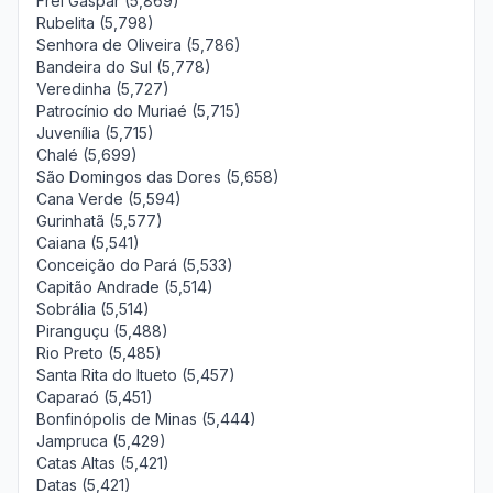
Frei Gaspar (5,869)
Rubelita (5,798)
Senhora de Oliveira (5,786)
Bandeira do Sul (5,778)
Veredinha (5,727)
Patrocínio do Muriaé (5,715)
Juvenília (5,715)
Chalé (5,699)
São Domingos das Dores (5,658)
Cana Verde (5,594)
Gurinhatã (5,577)
Caiana (5,541)
Conceição do Pará (5,533)
Capitão Andrade (5,514)
Sobrália (5,514)
Piranguçu (5,488)
Rio Preto (5,485)
Santa Rita do Itueto (5,457)
Caparaó (5,451)
Bonfinópolis de Minas (5,444)
Jampruca (5,429)
Catas Altas (5,421)
Datas (5,421)