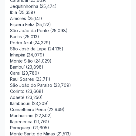
Carandaí (25,669)
Jequitinhonha (25,474)
Ibiá (25,358)
Aimorés (25,141)
Espera Feliz (25,122)
São João da Ponte (25,098)
Buritis (25,013)
Pedra Azul (24,329)
São José da Lapa (24,135)
Inhapim (24,079)
Monte Sião (24,029)
Bambuí (23,898)
Caraí (23,780)
Raul Soares (23,711)
São João do Paraíso (23,709)
Corinto (23,668)
Abaeté (23,250)
Itambacuri (23,209)
Conselheiro Pena (22,949)
Manhumirim (22,802)
Itapecerica (21,761)
Paraguaçu (21,605)
Monte Santo de Minas (21,513)