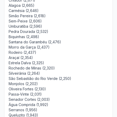
Chiador (2,671)
Alagoa (2,665)
Carmésia (2,646)
Simão Pereira (2,618)
Sem-Peixe (2,606)
Umburatiba (2,596)
Pedra Dourada (2,532)
Biquinhas (2,498)
Santana do Garambéu (2,476)
Morro da Garça (2,437)
Rodeiro (2,437)
Araçaí (2,354)
Estrela Dalva (2,325)
Rochedo de Minas (2,320)
Silveirânia (2,264)
São Sebastião do Rio Verde (2,250)
Monjolos (2,202)
Oliveira Fortes (2,130)
Passa-Vinte (2,031)
Senador Cortes (2,003)
Água Comprida (1,992)
Serranos (1,956)
Queluzito (1,943)