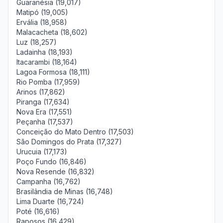
Guaranésia (19,017)
Matipó (19,005)
Ervália (18,958)
Malacacheta (18,602)
Luz (18,257)
Ladainha (18,193)
Itacarambi (18,164)
Lagoa Formosa (18,111)
Rio Pomba (17,959)
Arinos (17,862)
Piranga (17,634)
Nova Era (17,551)
Peçanha (17,537)
Conceição do Mato Dentro (17,503)
São Domingos do Prata (17,327)
Urucuia (17,173)
Poço Fundo (16,846)
Nova Resende (16,832)
Campanha (16,762)
Brasilândia de Minas (16,748)
Lima Duarte (16,724)
Poté (16,616)
Raposos (16,429)