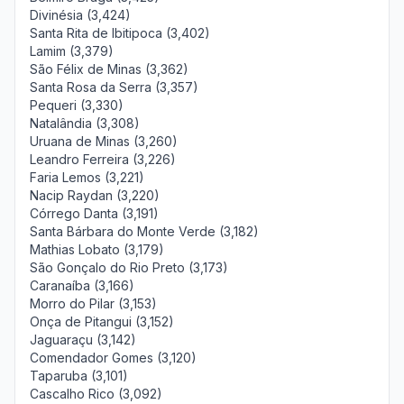
Divinésia (3,424)
Santa Rita de Ibitipoca (3,402)
Lamim (3,379)
São Félix de Minas (3,362)
Santa Rosa da Serra (3,357)
Pequeri (3,330)
Natalândia (3,308)
Uruana de Minas (3,260)
Leandro Ferreira (3,226)
Faria Lemos (3,221)
Nacip Raydan (3,220)
Córrego Danta (3,191)
Santa Bárbara do Monte Verde (3,182)
Mathias Lobato (3,179)
São Gonçalo do Rio Preto (3,173)
Caranaíba (3,166)
Morro do Pilar (3,153)
Onça de Pitangui (3,152)
Jaguaraçu (3,142)
Comendador Gomes (3,120)
Taparuba (3,101)
Cascalho Rico (3,092)