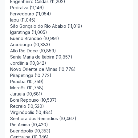
Engenheiro Caldas (11,202)
Pedralva (11,146)
Fervedouro (11,054)
Iapu (11,045)
São Gonçalo do Rio Abaixo (11,019)
Igaratinga (11,005)
Bueno Brandão (10,991)
Arceburgo (10,883)
Alto Rio Doce (10,859)
Santa Maria de Itabira (10,857)
Jordânia (10,842)
Novo Oriente de Minas (10,778)
Pirapetinga (10,772)
Piraúba (10,759)
Mercês (10,758)
Juruaia (10,681)
Bom Repouso (10,537)
Recreio (10,520)
Virginópolis (10,484)
Senhora dos Remédios (10,467)
Rio Acima (10,420)
Buenópolis (10,353)
Centralina (10,346)