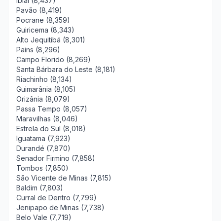
Ibiaí (8,437)
Pavão (8,419)
Pocrane (8,359)
Guiricema (8,343)
Alto Jequitibá (8,301)
Pains (8,296)
Campo Florido (8,269)
Santa Bárbara do Leste (8,181)
Riachinho (8,134)
Guimarânia (8,105)
Orizânia (8,079)
Passa Tempo (8,057)
Maravilhas (8,046)
Estrela do Sul (8,018)
Iguatama (7,923)
Durandé (7,870)
Senador Firmino (7,858)
Tombos (7,850)
São Vicente de Minas (7,815)
Baldim (7,803)
Curral de Dentro (7,799)
Jenipapo de Minas (7,738)
Belo Vale (7,719)