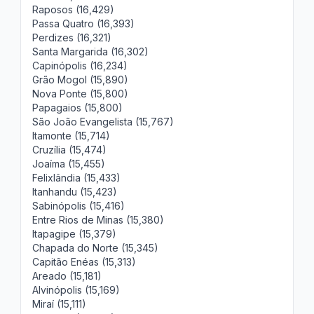
Raposos (16,429)
Passa Quatro (16,393)
Perdizes (16,321)
Santa Margarida (16,302)
Capinópolis (16,234)
Grão Mogol (15,890)
Nova Ponte (15,800)
Papagaios (15,800)
São João Evangelista (15,767)
Itamonte (15,714)
Cruzília (15,474)
Joaíma (15,455)
Felixlândia (15,433)
Itanhandu (15,423)
Sabinópolis (15,416)
Entre Rios de Minas (15,380)
Itapagipe (15,379)
Chapada do Norte (15,345)
Capitão Enéas (15,313)
Areado (15,181)
Alvinópolis (15,169)
Miraí (15,111)