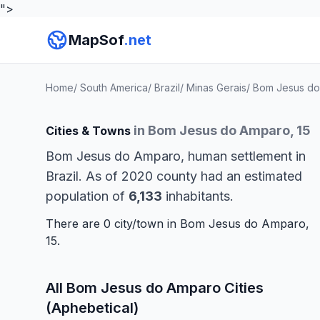
">
MapSof
.net
Home
/
South America
/
Brazil
/
Minas Gerais
/
Bom Jesus d
in Bom Jesus do Amparo, 15
Cities & Towns
Bom Jesus do Amparo, human settlement in
Brazil. As of 2020 county had an estimated
population of
6,133
inhabitants.
There are 0 city/town in Bom Jesus do Amparo,
15.
All Bom Jesus do Amparo Cities
(Aphebetical)