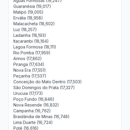
Águas Formosas (19,247)
Guaranésia (19,017)
Matipó (19,005)
Ervália (18,958)
Malacacheta (18,602)
Luz (18,257)
Ladainha (18,193)
Itacarambi (18,164)
Lagoa Formosa (18,111)
Rio Pomba (17,959)
Arinos (17,862)
Piranga (17,634)
Nova Era (17,551)
Peçanha (17,537)
Conceição do Mato Dentro (17,503)
São Domingos do Prata (17,327)
Urucuia (17,173)
Poço Fundo (16,846)
Nova Resende (16,832)
Campanha (16,762)
Brasilândia de Minas (16,748)
Lima Duarte (16,724)
Poté (16,616)