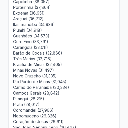
Capelinha (38,057)
Porteirinha (37,864)
Extrema (36,951)
Araçuaí (36,712)
Itamarandiba (34,936)
Piumhi (34,918)
Guanhães (34,573)
Ouro Fino (33,791)
Carangola (33,011)
Barão de Cocais (32,866)
Três Marias (32,716)
Brasília de Minas (32,405)
Minas Novas (31,497)
Novo Cruzeiro (31,335)
Rio Pardo de Minas (31,045)
Carmo do Paranaíba (30,334)
Campos Gerais (28,842)
Pitangui (28,215)
Prata (28,017)
Coromandel (27,966)
Nepomuceno (26,826)
Coração de Jesus (26,611)
São João Nepomuceno (26,447)