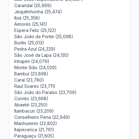
Carandaí (25,669)
Jequitinhonha (25,474)
Ibiá (25,358)
Aimorés (25,141)
Espera Feliz (25,122)
São João da Ponte (25,098)
Buritis (25,013)
Pedra Azul (24,329)
São José da Lapa (24,135)
Inhapim (24,079)
Monte Sião (24,029)
Bambuí (23,898)
Caraí (23,780)
Raul Soares (23,711)
São João do Paraíso (23,709)
Corinto (23,668)
Abaeté (23,250)
Itambacuri (23,209)
Conselheiro Pena (22,949)
Manhumirim (22,802)
Itapecerica (21,761)
Paraguaçu (21,605)