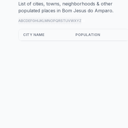
List of cities, towns, neighborhoods & other
populated places in Bom Jesus do Amparo.
A
B
C
D
E
F
G
H
I
J
K
L
M
N
O
P
Q
R
S
T
U
V
W
X
Y
Z
all
CITY NAME
POPULATION