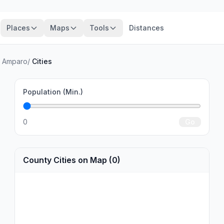
Places
Maps
Tools
Distances
o Amparo
/
Cities
Population (Min.)
0
Go
County Cities on Map (0)