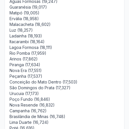
Águas Formosas (19,247)
Guaranésia (19,017)
Matipó (19,005)
Ervália (18,958)
Malacacheta (18,602)
Luz (18,257)
Ladainha (18,193)
Itacarambi (18,164)
Lagoa Formosa (18,111)
Rio Pomba (17,959)
Arinos (17,862)
Piranga (17,634)
Nova Era (17,551)
Peçanha (17,537)
Conceição do Mato Dentro (17,503)
São Domingos do Prata (17,327)
Urucuia (17,173)
Poço Fundo (16,846)
Nova Resende (16,832)
Campanha (16,762)
Brasilândia de Minas (16,748)
Lima Duarte (16,724)
Poté (16,616)