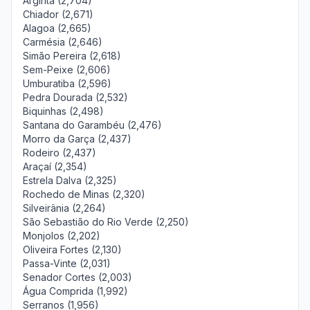
Argirita (2,704)
Chiador (2,671)
Alagoa (2,665)
Carmésia (2,646)
Simão Pereira (2,618)
Sem-Peixe (2,606)
Umburatiba (2,596)
Pedra Dourada (2,532)
Biquinhas (2,498)
Santana do Garambéu (2,476)
Morro da Garça (2,437)
Rodeiro (2,437)
Araçaí (2,354)
Estrela Dalva (2,325)
Rochedo de Minas (2,320)
Silveirânia (2,264)
São Sebastião do Rio Verde (2,250)
Monjolos (2,202)
Oliveira Fortes (2,130)
Passa-Vinte (2,031)
Senador Cortes (2,003)
Água Comprida (1,992)
Serranos (1,956)