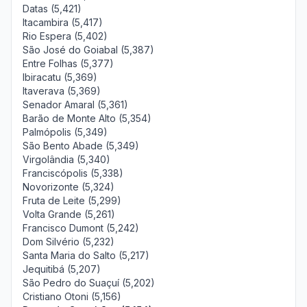
Datas (5,421)
Itacambira (5,417)
Rio Espera (5,402)
São José do Goiabal (5,387)
Entre Folhas (5,377)
Ibiracatu (5,369)
Itaverava (5,369)
Senador Amaral (5,361)
Barão de Monte Alto (5,354)
Palmópolis (5,349)
São Bento Abade (5,349)
Virgolândia (5,340)
Franciscópolis (5,338)
Novorizonte (5,324)
Fruta de Leite (5,299)
Volta Grande (5,261)
Francisco Dumont (5,242)
Dom Silvério (5,232)
Santa Maria do Salto (5,217)
Jequitibá (5,207)
São Pedro do Suaçuí (5,202)
Cristiano Otoni (5,156)