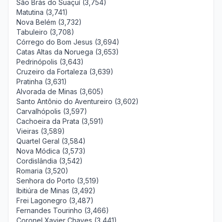
São Brás do Suaçuí (3,754)
Matutina (3,741)
Nova Belém (3,732)
Tabuleiro (3,708)
Córrego do Bom Jesus (3,694)
Catas Altas da Noruega (3,653)
Pedrinópolis (3,643)
Cruzeiro da Fortaleza (3,639)
Pratinha (3,631)
Alvorada de Minas (3,605)
Santo Antônio do Aventureiro (3,602)
Carvalhópolis (3,597)
Cachoeira da Prata (3,591)
Vieiras (3,589)
Quartel Geral (3,584)
Nova Módica (3,573)
Cordislândia (3,542)
Romaria (3,520)
Senhora do Porto (3,519)
Ibitiúra de Minas (3,492)
Frei Lagonegro (3,487)
Fernandes Tourinho (3,466)
Coronel Xavier Chaves (3,441)