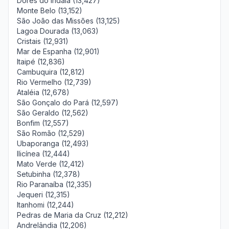
Dores do Indaiá (13,427)
Monte Belo (13,152)
São João das Missões (13,125)
Lagoa Dourada (13,063)
Cristais (12,931)
Mar de Espanha (12,901)
Itaipé (12,836)
Cambuquira (12,812)
Rio Vermelho (12,739)
Ataléia (12,678)
São Gonçalo do Pará (12,597)
São Geraldo (12,562)
Bonfim (12,557)
São Romão (12,529)
Ubaporanga (12,493)
Ilicínea (12,444)
Mato Verde (12,412)
Setubinha (12,378)
Rio Paranaíba (12,335)
Jequeri (12,315)
Itanhomi (12,244)
Pedras de Maria da Cruz (12,212)
Andrelândia (12,206)