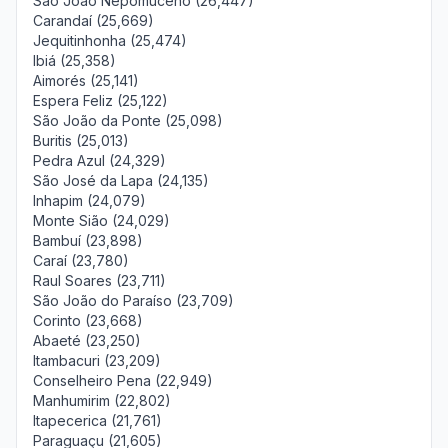
São João Nepomuceno (26,447)
Carandaí (25,669)
Jequitinhonha (25,474)
Ibiá (25,358)
Aimorés (25,141)
Espera Feliz (25,122)
São João da Ponte (25,098)
Buritis (25,013)
Pedra Azul (24,329)
São José da Lapa (24,135)
Inhapim (24,079)
Monte Sião (24,029)
Bambuí (23,898)
Caraí (23,780)
Raul Soares (23,711)
São João do Paraíso (23,709)
Corinto (23,668)
Abaeté (23,250)
Itambacuri (23,209)
Conselheiro Pena (22,949)
Manhumirim (22,802)
Itapecerica (21,761)
Paraguaçu (21,605)