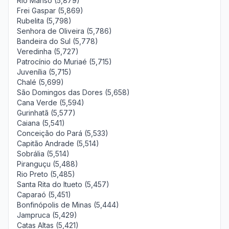
Rio Manso (5,879)
Frei Gaspar (5,869)
Rubelita (5,798)
Senhora de Oliveira (5,786)
Bandeira do Sul (5,778)
Veredinha (5,727)
Patrocínio do Muriaé (5,715)
Juvenília (5,715)
Chalé (5,699)
São Domingos das Dores (5,658)
Cana Verde (5,594)
Gurinhatã (5,577)
Caiana (5,541)
Conceição do Pará (5,533)
Capitão Andrade (5,514)
Sobrália (5,514)
Piranguçu (5,488)
Rio Preto (5,485)
Santa Rita do Itueto (5,457)
Caparaó (5,451)
Bonfinópolis de Minas (5,444)
Jampruca (5,429)
Catas Altas (5,421)