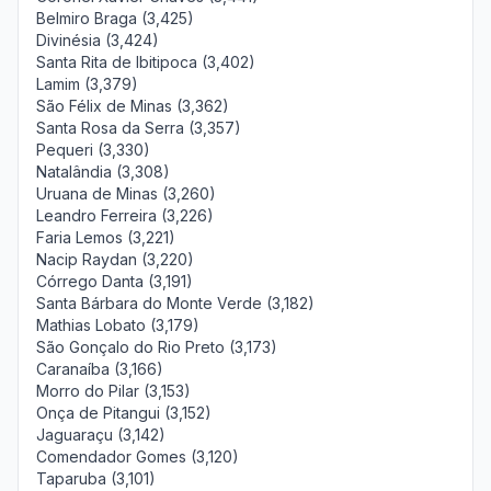
Belmiro Braga (3,425)
Divinésia (3,424)
Santa Rita de Ibitipoca (3,402)
Lamim (3,379)
São Félix de Minas (3,362)
Santa Rosa da Serra (3,357)
Pequeri (3,330)
Natalândia (3,308)
Uruana de Minas (3,260)
Leandro Ferreira (3,226)
Faria Lemos (3,221)
Nacip Raydan (3,220)
Córrego Danta (3,191)
Santa Bárbara do Monte Verde (3,182)
Mathias Lobato (3,179)
São Gonçalo do Rio Preto (3,173)
Caranaíba (3,166)
Morro do Pilar (3,153)
Onça de Pitangui (3,152)
Jaguaraçu (3,142)
Comendador Gomes (3,120)
Taparuba (3,101)