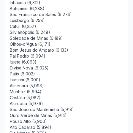
Inhaúma (6,312)
Botumirim (6,288)
São Francisco de Sales (6,274)
Luisburgo (6,258)
Catuji (6,257)
Silvianópolis (6,248)
Soledade de Minas (6,189)
Olhos-d'Água (6,171)
Bom Jesus do Amparo (6,133)
Pai Pedro (6,094)
Itueta (6,063)
Divisa Nova (6,025)
Patis (6,002)
Itumirim (6,000)
Almenara (5,998)
Munhoz (5,994)
Cristália (5,982)
Aiuruoca (5,976)
São João do Manteninha (5,918)
Ouro Verde de Minas (5,914)
Pouso Alto (5,900)
Alto Caparaó (5,894)