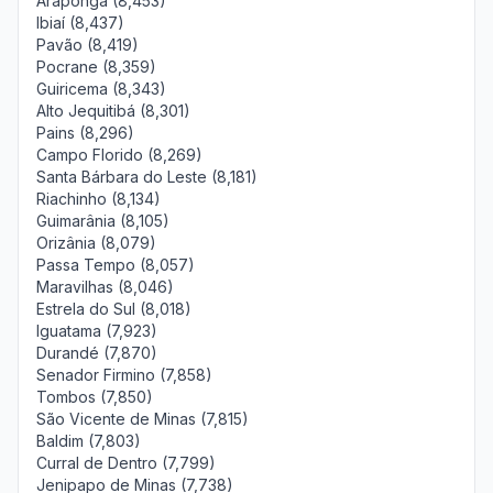
Araponga (8,453)
Ibiaí (8,437)
Pavão (8,419)
Pocrane (8,359)
Guiricema (8,343)
Alto Jequitibá (8,301)
Pains (8,296)
Campo Florido (8,269)
Santa Bárbara do Leste (8,181)
Riachinho (8,134)
Guimarânia (8,105)
Orizânia (8,079)
Passa Tempo (8,057)
Maravilhas (8,046)
Estrela do Sul (8,018)
Iguatama (7,923)
Durandé (7,870)
Senador Firmino (7,858)
Tombos (7,850)
São Vicente de Minas (7,815)
Baldim (7,803)
Curral de Dentro (7,799)
Jenipapo de Minas (7,738)