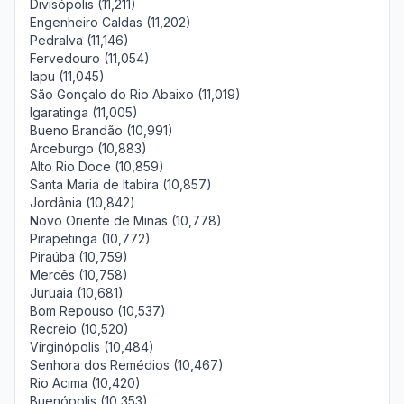
Divisópolis (11,211)
Engenheiro Caldas (11,202)
Pedralva (11,146)
Fervedouro (11,054)
Iapu (11,045)
São Gonçalo do Rio Abaixo (11,019)
Igaratinga (11,005)
Bueno Brandão (10,991)
Arceburgo (10,883)
Alto Rio Doce (10,859)
Santa Maria de Itabira (10,857)
Jordânia (10,842)
Novo Oriente de Minas (10,778)
Pirapetinga (10,772)
Piraúba (10,759)
Mercês (10,758)
Juruaia (10,681)
Bom Repouso (10,537)
Recreio (10,520)
Virginópolis (10,484)
Senhora dos Remédios (10,467)
Rio Acima (10,420)
Buenópolis (10,353)