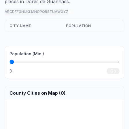
places in Dores de Guanhães.
A
B
C
D
E
F
G
H
I
J
K
L
M
N
O
P
Q
R
S
T
U
V
W
X
Y
Z
all
CITY NAME
POPULATION
Population (Min.)
0
Go
County Cities on Map (0)