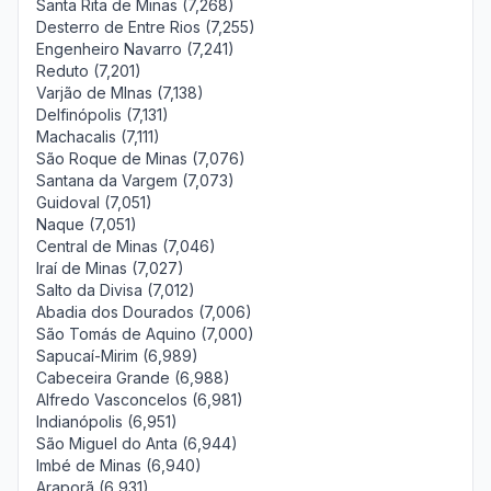
Santa Rita de Minas (7,268)
Desterro de Entre Rios (7,255)
Engenheiro Navarro (7,241)
Reduto (7,201)
Varjão de MInas (7,138)
Delfinópolis (7,131)
Machacalis (7,111)
São Roque de Minas (7,076)
Santana da Vargem (7,073)
Guidoval (7,051)
Naque (7,051)
Central de Minas (7,046)
Iraí de Minas (7,027)
Salto da Divisa (7,012)
Abadia dos Dourados (7,006)
São Tomás de Aquino (7,000)
Sapucaí-Mirim (6,989)
Cabeceira Grande (6,988)
Alfredo Vasconcelos (6,981)
Indianópolis (6,951)
São Miguel do Anta (6,944)
Imbé de Minas (6,940)
Araporã (6,931)