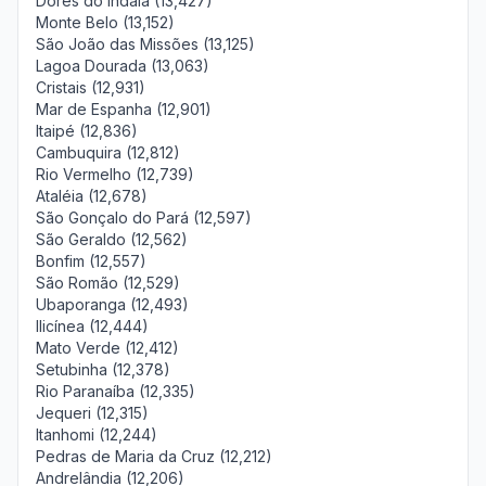
Dores do Indaiá (13,427)
Monte Belo (13,152)
São João das Missões (13,125)
Lagoa Dourada (13,063)
Cristais (12,931)
Mar de Espanha (12,901)
Itaipé (12,836)
Cambuquira (12,812)
Rio Vermelho (12,739)
Ataléia (12,678)
São Gonçalo do Pará (12,597)
São Geraldo (12,562)
Bonfim (12,557)
São Romão (12,529)
Ubaporanga (12,493)
Ilicínea (12,444)
Mato Verde (12,412)
Setubinha (12,378)
Rio Paranaíba (12,335)
Jequeri (12,315)
Itanhomi (12,244)
Pedras de Maria da Cruz (12,212)
Andrelândia (12,206)