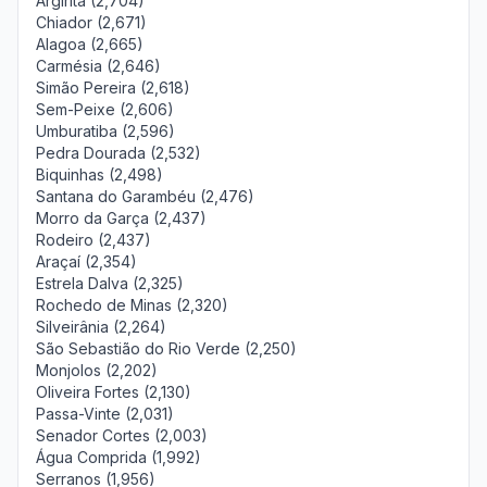
Argirita (2,704)
Chiador (2,671)
Alagoa (2,665)
Carmésia (2,646)
Simão Pereira (2,618)
Sem-Peixe (2,606)
Umburatiba (2,596)
Pedra Dourada (2,532)
Biquinhas (2,498)
Santana do Garambéu (2,476)
Morro da Garça (2,437)
Rodeiro (2,437)
Araçaí (2,354)
Estrela Dalva (2,325)
Rochedo de Minas (2,320)
Silveirânia (2,264)
São Sebastião do Rio Verde (2,250)
Monjolos (2,202)
Oliveira Fortes (2,130)
Passa-Vinte (2,031)
Senador Cortes (2,003)
Água Comprida (1,992)
Serranos (1,956)