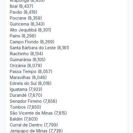
Araponga (8,453)
Ibiaí (8,437)
Pavão (8,419)
Pocrane (8,359)
Guiricema (8,343)
Alto Jequitibá (8,301)
Pains (8,296)
Campo Florido (8,269)
Santa Bárbara do Leste (8,181)
Riachinho (8,134)
Guimarânia (8,105)
Orizânia (8,079)
Passa Tempo (8,057)
Maravilhas (8,046)
Estrela do Sul (8,018)
Iguatama (7,923)
Durandé (7,870)
Senador Firmino (7,858)
Tombos (7,850)
São Vicente de Minas (7,815)
Baldim (7,803)
Curral de Dentro (7,799)
Jenipapo de Minas (7,738)