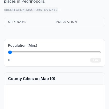
places in Pedrinópolis.
A
B
C
D
E
F
G
H
I
J
K
L
M
N
O
P
Q
R
S
T
U
V
W
X
Y
Z
all
CITY NAME
POPULATION
Population (Min.)
0
Go
County Cities on Map (0)