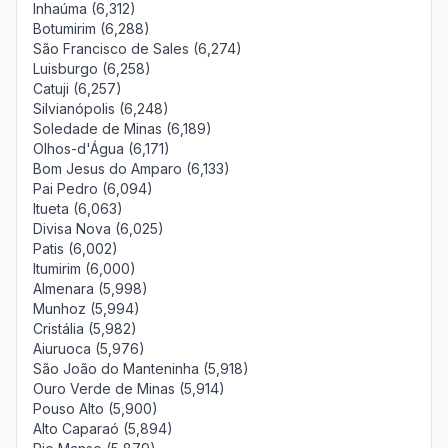
Inhaúma (6,312)
Botumirim (6,288)
São Francisco de Sales (6,274)
Luisburgo (6,258)
Catuji (6,257)
Silvianópolis (6,248)
Soledade de Minas (6,189)
Olhos-d'Água (6,171)
Bom Jesus do Amparo (6,133)
Pai Pedro (6,094)
Itueta (6,063)
Divisa Nova (6,025)
Patis (6,002)
Itumirim (6,000)
Almenara (5,998)
Munhoz (5,994)
Cristália (5,982)
Aiuruoca (5,976)
São João do Manteninha (5,918)
Ouro Verde de Minas (5,914)
Pouso Alto (5,900)
Alto Caparaó (5,894)