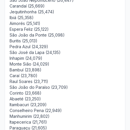
São João Nepomuceno (26,447)
Carandaí (25,669)
Jequitinhonha (25,474)
Ibiá (25,358)
Aimorés (25,141)
Espera Feliz (25,122)
São João da Ponte (25,098)
Buritis (25,013)
Pedra Azul (24,329)
São José da Lapa (24,135)
Inhapim (24,079)
Monte Sião (24,029)
Bambuí (23,898)
Caraí (23,780)
Raul Soares (23,711)
São João do Paraíso (23,709)
Corinto (23,668)
Abaeté (23,250)
Itambacuri (23,209)
Conselheiro Pena (22,949)
Manhumirim (22,802)
Itapecerica (21,761)
Paraguaçu (21,605)