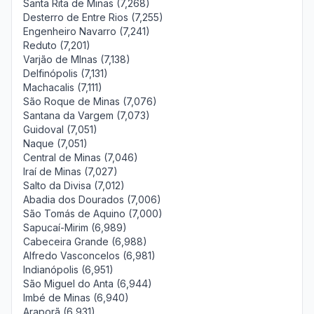
Santa Rita de Minas (7,268)
Desterro de Entre Rios (7,255)
Engenheiro Navarro (7,241)
Reduto (7,201)
Varjão de MInas (7,138)
Delfinópolis (7,131)
Machacalis (7,111)
São Roque de Minas (7,076)
Santana da Vargem (7,073)
Guidoval (7,051)
Naque (7,051)
Central de Minas (7,046)
Iraí de Minas (7,027)
Salto da Divisa (7,012)
Abadia dos Dourados (7,006)
São Tomás de Aquino (7,000)
Sapucaí-Mirim (6,989)
Cabeceira Grande (6,988)
Alfredo Vasconcelos (6,981)
Indianópolis (6,951)
São Miguel do Anta (6,944)
Imbé de Minas (6,940)
Araporã (6,931)