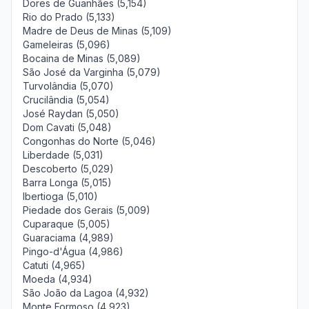
Dores de Guanhães (5,154)
Rio do Prado (5,133)
Madre de Deus de Minas (5,109)
Gameleiras (5,096)
Bocaina de Minas (5,089)
São José da Varginha (5,079)
Turvolândia (5,070)
Crucilândia (5,054)
José Raydan (5,050)
Dom Cavati (5,048)
Congonhas do Norte (5,046)
Liberdade (5,031)
Descoberto (5,029)
Barra Longa (5,015)
Ibertioga (5,010)
Piedade dos Gerais (5,009)
Cuparaque (5,005)
Guaraciama (4,989)
Pingo-d'Água (4,986)
Catuti (4,965)
Moeda (4,934)
São João da Lagoa (4,932)
Monte Formoso (4,923)