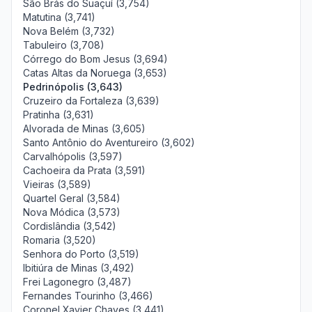
São Brás do Suaçuí (3,754)
Matutina (3,741)
Nova Belém (3,732)
Tabuleiro (3,708)
Córrego do Bom Jesus (3,694)
Catas Altas da Noruega (3,653)
Pedrinópolis (3,643)
Cruzeiro da Fortaleza (3,639)
Pratinha (3,631)
Alvorada de Minas (3,605)
Santo Antônio do Aventureiro (3,602)
Carvalhópolis (3,597)
Cachoeira da Prata (3,591)
Vieiras (3,589)
Quartel Geral (3,584)
Nova Módica (3,573)
Cordislândia (3,542)
Romaria (3,520)
Senhora do Porto (3,519)
Ibitiúra de Minas (3,492)
Frei Lagonegro (3,487)
Fernandes Tourinho (3,466)
Coronel Xavier Chaves (3,441)