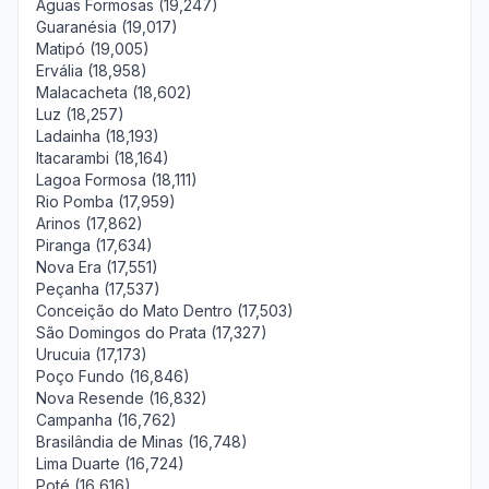
Águas Formosas (19,247)
Guaranésia (19,017)
Matipó (19,005)
Ervália (18,958)
Malacacheta (18,602)
Luz (18,257)
Ladainha (18,193)
Itacarambi (18,164)
Lagoa Formosa (18,111)
Rio Pomba (17,959)
Arinos (17,862)
Piranga (17,634)
Nova Era (17,551)
Peçanha (17,537)
Conceição do Mato Dentro (17,503)
São Domingos do Prata (17,327)
Urucuia (17,173)
Poço Fundo (16,846)
Nova Resende (16,832)
Campanha (16,762)
Brasilândia de Minas (16,748)
Lima Duarte (16,724)
Poté (16,616)