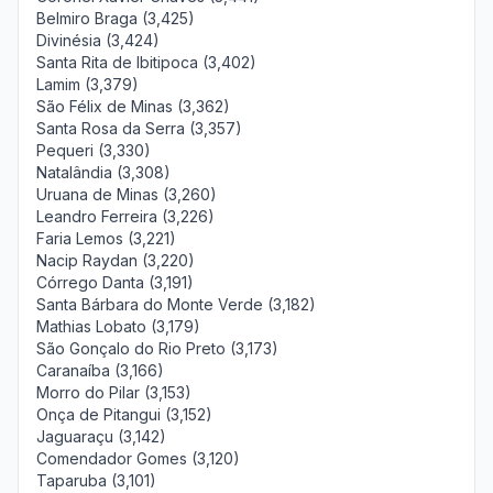
Belmiro Braga (3,425)
Divinésia (3,424)
Santa Rita de Ibitipoca (3,402)
Lamim (3,379)
São Félix de Minas (3,362)
Santa Rosa da Serra (3,357)
Pequeri (3,330)
Natalândia (3,308)
Uruana de Minas (3,260)
Leandro Ferreira (3,226)
Faria Lemos (3,221)
Nacip Raydan (3,220)
Córrego Danta (3,191)
Santa Bárbara do Monte Verde (3,182)
Mathias Lobato (3,179)
São Gonçalo do Rio Preto (3,173)
Caranaíba (3,166)
Morro do Pilar (3,153)
Onça de Pitangui (3,152)
Jaguaraçu (3,142)
Comendador Gomes (3,120)
Taparuba (3,101)