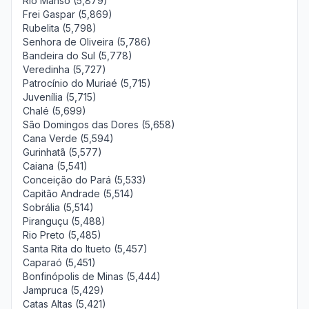
Rio Manso (5,879)
Frei Gaspar (5,869)
Rubelita (5,798)
Senhora de Oliveira (5,786)
Bandeira do Sul (5,778)
Veredinha (5,727)
Patrocínio do Muriaé (5,715)
Juvenília (5,715)
Chalé (5,699)
São Domingos das Dores (5,658)
Cana Verde (5,594)
Gurinhatã (5,577)
Caiana (5,541)
Conceição do Pará (5,533)
Capitão Andrade (5,514)
Sobrália (5,514)
Piranguçu (5,488)
Rio Preto (5,485)
Santa Rita do Itueto (5,457)
Caparaó (5,451)
Bonfinópolis de Minas (5,444)
Jampruca (5,429)
Catas Altas (5,421)