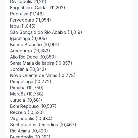
Divisópolis (11,211)
Engenheiro Caldas (11,202)
Pedralva (11,146)
Fervedouro (11,054)
Iapu (11,045)
São Gonçalo do Rio Abaixo (11,019)
Igaratinga (11,005)
Bueno Brandão (10,991)
Arceburgo (10,883)
Alto Rio Doce (10,859)
Santa Maria de Itabira (10,857)
Jordânia (10,842)
Novo Oriente de Minas (10,778)
Pirapetinga (10,772)
Piraúba (10,759)
Mercês (10,758)
Juruaia (10,681)
Bom Repouso (10,537)
Recreio (10,520)
Virginópolis (10,484)
Senhora dos Remédios (10,467)
Rio Acima (10,420)
Buenópolis (10,353)