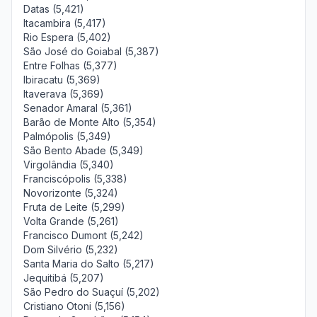
Datas (5,421)
Itacambira (5,417)
Rio Espera (5,402)
São José do Goiabal (5,387)
Entre Folhas (5,377)
Ibiracatu (5,369)
Itaverava (5,369)
Senador Amaral (5,361)
Barão de Monte Alto (5,354)
Palmópolis (5,349)
São Bento Abade (5,349)
Virgolândia (5,340)
Franciscópolis (5,338)
Novorizonte (5,324)
Fruta de Leite (5,299)
Volta Grande (5,261)
Francisco Dumont (5,242)
Dom Silvério (5,232)
Santa Maria do Salto (5,217)
Jequitibá (5,207)
São Pedro do Suaçuí (5,202)
Cristiano Otoni (5,156)