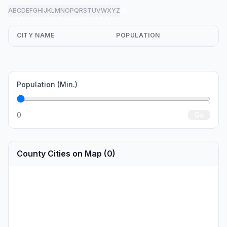
A
B
C
D
E
F
G
H
I
J
K
L
M
N
O
P
Q
R
S
T
U
V
W
X
Y
Z
all
CITY NAME
POPULATION
Population (Min.)
0
Go
County Cities on Map (0)