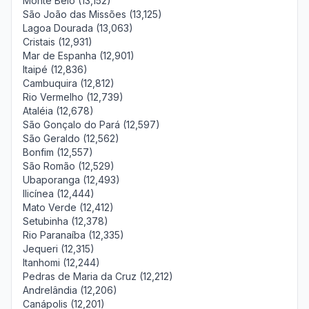
Monte Belo (13,152)
São João das Missões (13,125)
Lagoa Dourada (13,063)
Cristais (12,931)
Mar de Espanha (12,901)
Itaipé (12,836)
Cambuquira (12,812)
Rio Vermelho (12,739)
Ataléia (12,678)
São Gonçalo do Pará (12,597)
São Geraldo (12,562)
Bonfim (12,557)
São Romão (12,529)
Ubaporanga (12,493)
Ilicínea (12,444)
Mato Verde (12,412)
Setubinha (12,378)
Rio Paranaíba (12,335)
Jequeri (12,315)
Itanhomi (12,244)
Pedras de Maria da Cruz (12,212)
Andrelândia (12,206)
Canápolis (12,201)