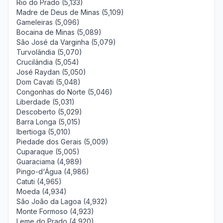
Rio do Prado (5,133)
Madre de Deus de Minas (5,109)
Gameleiras (5,096)
Bocaina de Minas (5,089)
São José da Varginha (5,079)
Turvolândia (5,070)
Crucilândia (5,054)
José Raydan (5,050)
Dom Cavati (5,048)
Congonhas do Norte (5,046)
Liberdade (5,031)
Descoberto (5,029)
Barra Longa (5,015)
Ibertioga (5,010)
Piedade dos Gerais (5,009)
Cuparaque (5,005)
Guaraciama (4,989)
Pingo-d'Água (4,986)
Catuti (4,965)
Moeda (4,934)
São João da Lagoa (4,932)
Monte Formoso (4,923)
Leme do Prado (4,920)