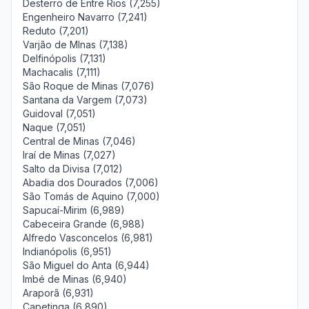
Desterro de Entre Rios (7,255)
Engenheiro Navarro (7,241)
Reduto (7,201)
Varjão de MInas (7,138)
Delfinópolis (7,131)
Machacalis (7,111)
São Roque de Minas (7,076)
Santana da Vargem (7,073)
Guidoval (7,051)
Naque (7,051)
Central de Minas (7,046)
Iraí de Minas (7,027)
Salto da Divisa (7,012)
Abadia dos Dourados (7,006)
São Tomás de Aquino (7,000)
Sapucaí-Mirim (6,989)
Cabeceira Grande (6,988)
Alfredo Vasconcelos (6,981)
Indianópolis (6,951)
São Miguel do Anta (6,944)
Imbé de Minas (6,940)
Araporã (6,931)
Capetinga (6,890)