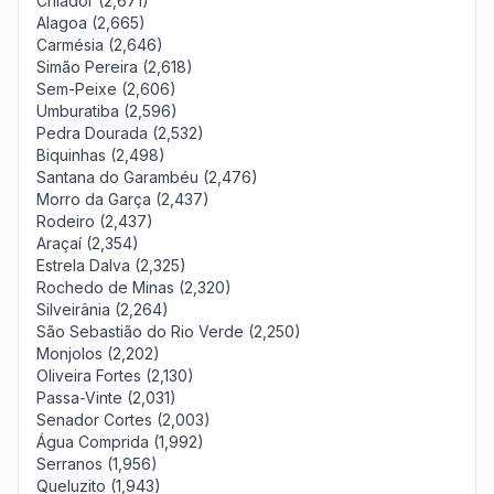
Chiador (2,671)
Alagoa (2,665)
Carmésia (2,646)
Simão Pereira (2,618)
Sem-Peixe (2,606)
Umburatiba (2,596)
Pedra Dourada (2,532)
Biquinhas (2,498)
Santana do Garambéu (2,476)
Morro da Garça (2,437)
Rodeiro (2,437)
Araçaí (2,354)
Estrela Dalva (2,325)
Rochedo de Minas (2,320)
Silveirânia (2,264)
São Sebastião do Rio Verde (2,250)
Monjolos (2,202)
Oliveira Fortes (2,130)
Passa-Vinte (2,031)
Senador Cortes (2,003)
Água Comprida (1,992)
Serranos (1,956)
Queluzito (1,943)