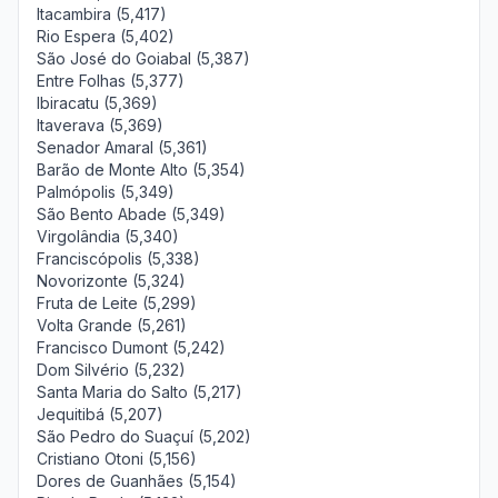
Itacambira (5,417)
Rio Espera (5,402)
São José do Goiabal (5,387)
Entre Folhas (5,377)
Ibiracatu (5,369)
Itaverava (5,369)
Senador Amaral (5,361)
Barão de Monte Alto (5,354)
Palmópolis (5,349)
São Bento Abade (5,349)
Virgolândia (5,340)
Franciscópolis (5,338)
Novorizonte (5,324)
Fruta de Leite (5,299)
Volta Grande (5,261)
Francisco Dumont (5,242)
Dom Silvério (5,232)
Santa Maria do Salto (5,217)
Jequitibá (5,207)
São Pedro do Suaçuí (5,202)
Cristiano Otoni (5,156)
Dores de Guanhães (5,154)