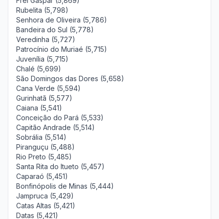
Frei Gaspar (5,869)
Rubelita (5,798)
Senhora de Oliveira (5,786)
Bandeira do Sul (5,778)
Veredinha (5,727)
Patrocínio do Muriaé (5,715)
Juvenília (5,715)
Chalé (5,699)
São Domingos das Dores (5,658)
Cana Verde (5,594)
Gurinhatã (5,577)
Caiana (5,541)
Conceição do Pará (5,533)
Capitão Andrade (5,514)
Sobrália (5,514)
Piranguçu (5,488)
Rio Preto (5,485)
Santa Rita do Itueto (5,457)
Caparaó (5,451)
Bonfinópolis de Minas (5,444)
Jampruca (5,429)
Catas Altas (5,421)
Datas (5,421)