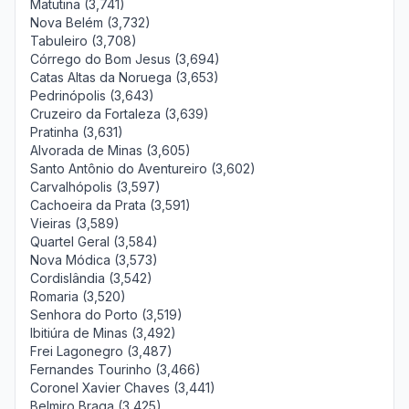
Matutina (3,741)
Nova Belém (3,732)
Tabuleiro (3,708)
Córrego do Bom Jesus (3,694)
Catas Altas da Noruega (3,653)
Pedrinópolis (3,643)
Cruzeiro da Fortaleza (3,639)
Pratinha (3,631)
Alvorada de Minas (3,605)
Santo Antônio do Aventureiro (3,602)
Carvalhópolis (3,597)
Cachoeira da Prata (3,591)
Vieiras (3,589)
Quartel Geral (3,584)
Nova Módica (3,573)
Cordislândia (3,542)
Romaria (3,520)
Senhora do Porto (3,519)
Ibitiúra de Minas (3,492)
Frei Lagonegro (3,487)
Fernandes Tourinho (3,466)
Coronel Xavier Chaves (3,441)
Belmiro Braga (3,425)