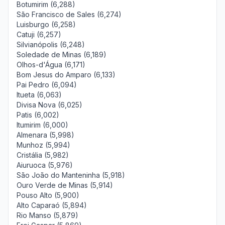
Botumirim (6,288)
São Francisco de Sales (6,274)
Luisburgo (6,258)
Catuji (6,257)
Silvianópolis (6,248)
Soledade de Minas (6,189)
Olhos-d'Água (6,171)
Bom Jesus do Amparo (6,133)
Pai Pedro (6,094)
Itueta (6,063)
Divisa Nova (6,025)
Patis (6,002)
Itumirim (6,000)
Almenara (5,998)
Munhoz (5,994)
Cristália (5,982)
Aiuruoca (5,976)
São João do Manteninha (5,918)
Ouro Verde de Minas (5,914)
Pouso Alto (5,900)
Alto Caparaó (5,894)
Rio Manso (5,879)