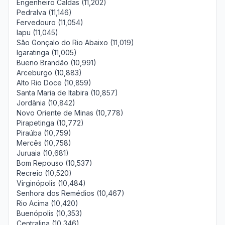
Engenheiro Caldas (11,202)
Pedralva (11,146)
Fervedouro (11,054)
Iapu (11,045)
São Gonçalo do Rio Abaixo (11,019)
Igaratinga (11,005)
Bueno Brandão (10,991)
Arceburgo (10,883)
Alto Rio Doce (10,859)
Santa Maria de Itabira (10,857)
Jordânia (10,842)
Novo Oriente de Minas (10,778)
Pirapetinga (10,772)
Piraúba (10,759)
Mercês (10,758)
Juruaia (10,681)
Bom Repouso (10,537)
Recreio (10,520)
Virginópolis (10,484)
Senhora dos Remédios (10,467)
Rio Acima (10,420)
Buenópolis (10,353)
Centralina (10,346)