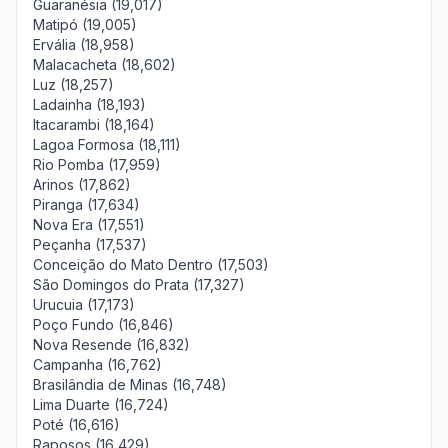
Guaranésia (19,017)
Matipó (19,005)
Ervália (18,958)
Malacacheta (18,602)
Luz (18,257)
Ladainha (18,193)
Itacarambi (18,164)
Lagoa Formosa (18,111)
Rio Pomba (17,959)
Arinos (17,862)
Piranga (17,634)
Nova Era (17,551)
Peçanha (17,537)
Conceição do Mato Dentro (17,503)
São Domingos do Prata (17,327)
Urucuia (17,173)
Poço Fundo (16,846)
Nova Resende (16,832)
Campanha (16,762)
Brasilândia de Minas (16,748)
Lima Duarte (16,724)
Poté (16,616)
Raposos (16,429)