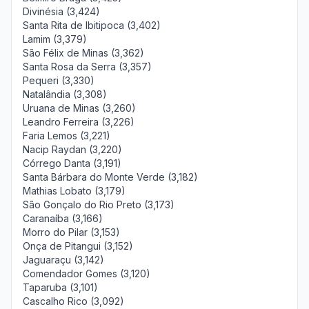
Divinésia (3,424)
Santa Rita de Ibitipoca (3,402)
Lamim (3,379)
São Félix de Minas (3,362)
Santa Rosa da Serra (3,357)
Pequeri (3,330)
Natalândia (3,308)
Uruana de Minas (3,260)
Leandro Ferreira (3,226)
Faria Lemos (3,221)
Nacip Raydan (3,220)
Córrego Danta (3,191)
Santa Bárbara do Monte Verde (3,182)
Mathias Lobato (3,179)
São Gonçalo do Rio Preto (3,173)
Caranaíba (3,166)
Morro do Pilar (3,153)
Onça de Pitangui (3,152)
Jaguaraçu (3,142)
Comendador Gomes (3,120)
Taparuba (3,101)
Cascalho Rico (3,092)