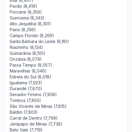
Ibiaí (8,437)
Pavão (8,419)
Pocrane (8,359)
Guiricema (8,343)
Alto Jequitibá (8,301)
Pains (8,296)
Campo Florido (8,269)
Santa Bárbara do Leste (8,181)
Riachinho (8,134)
Guimarânia (8,105)
Orizânia (8,079)
Passa Tempo (8,057)
Maravilhas (8,046)
Estrela do Sul (8,018)
Iguatama (7,923)
Durandé (7,870)
Senador Firmino (7,858)
Tombos (7,850)
São Vicente de Minas (7,815)
Baldim (7,803)
Curral de Dentro (7,799)
Jenipapo de Minas (7,738)
Belo Vale (7,719)