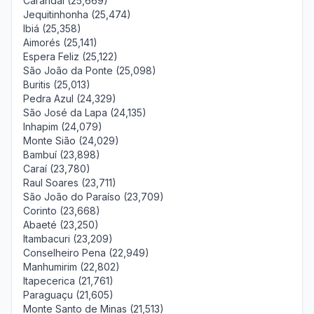
Carandaí (25,669)
Jequitinhonha (25,474)
Ibiá (25,358)
Aimorés (25,141)
Espera Feliz (25,122)
São João da Ponte (25,098)
Buritis (25,013)
Pedra Azul (24,329)
São José da Lapa (24,135)
Inhapim (24,079)
Monte Sião (24,029)
Bambuí (23,898)
Caraí (23,780)
Raul Soares (23,711)
São João do Paraíso (23,709)
Corinto (23,668)
Abaeté (23,250)
Itambacuri (23,209)
Conselheiro Pena (22,949)
Manhumirim (22,802)
Itapecerica (21,761)
Paraguaçu (21,605)
Monte Santo de Minas (21,513)