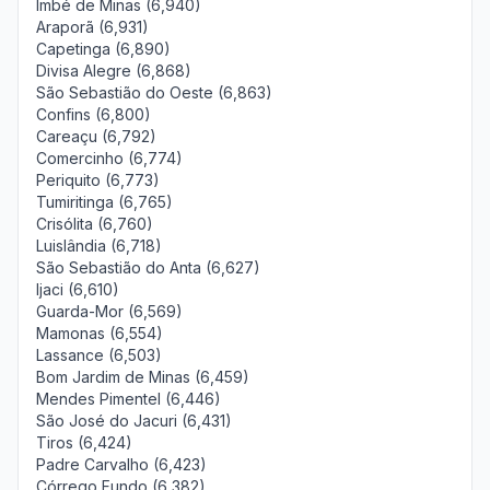
Imbé de Minas (6,940)
Araporã (6,931)
Capetinga (6,890)
Divisa Alegre (6,868)
São Sebastião do Oeste (6,863)
Confins (6,800)
Careaçu (6,792)
Comercinho (6,774)
Periquito (6,773)
Tumiritinga (6,765)
Crisólita (6,760)
Luislândia (6,718)
São Sebastião do Anta (6,627)
Ijaci (6,610)
Guarda-Mor (6,569)
Mamonas (6,554)
Lassance (6,503)
Bom Jardim de Minas (6,459)
Mendes Pimentel (6,446)
São José do Jacuri (6,431)
Tiros (6,424)
Padre Carvalho (6,423)
Córrego Fundo (6,382)