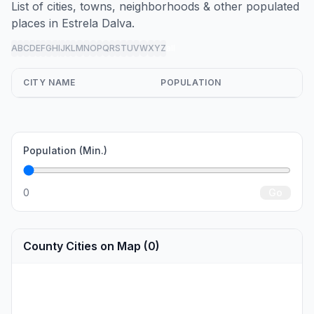
List of cities, towns, neighborhoods & other populated
places in Estrela Dalva.
A
B
C
D
E
F
G
H
I
J
K
L
M
N
O
P
Q
R
S
T
U
V
W
X
Y
Z
all
CITY NAME
POPULATION
Population (Min.)
0
Go
County Cities on Map (0)