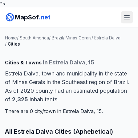
">
MapSof
.net
Home
/
South America
/
Brazil
/
Minas Gerais
/
Estrela Dalva
/
Cities
in Estrela Dalva, 15
Cities & Towns
Estrela Dalva, town and municipality in the state
of Minas Gerais in the Southeast region of Brazil.
As of 2020 county had an estimated population
of
2,325
inhabitants.
There are 0 city/town in Estrela Dalva, 15.
All Estrela Dalva Cities (Aphebetical)