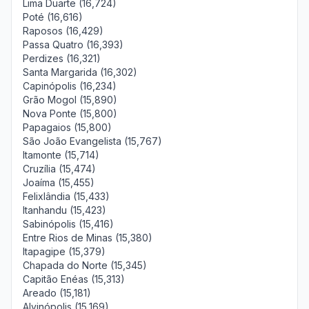
Lima Duarte (16,724)
Poté (16,616)
Raposos (16,429)
Passa Quatro (16,393)
Perdizes (16,321)
Santa Margarida (16,302)
Capinópolis (16,234)
Grão Mogol (15,890)
Nova Ponte (15,800)
Papagaios (15,800)
São João Evangelista (15,767)
Itamonte (15,714)
Cruzília (15,474)
Joaíma (15,455)
Felixlândia (15,433)
Itanhandu (15,423)
Sabinópolis (15,416)
Entre Rios de Minas (15,380)
Itapagipe (15,379)
Chapada do Norte (15,345)
Capitão Enéas (15,313)
Areado (15,181)
Alvinópolis (15,169)