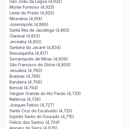
São João da Lagoa (4,932)
Monte Formoso (4,923)
Leme do Prado (4,920)
Miravânia (4,914)
Josenópolis (4,889)
Santa Rita de Jacutinga (4,863)
Claraval (4,853)
Jeceaba (4,852)
Santana do Jacaré (4,834)
Ressaquinha (4,817)
Serranópolis de Minas (4,809)
São Francisco do Glória (4,800)
Jesuânia (4,780)
Braúnas (4,769)
Bandeira (4,766)
Berizal (4,764)
Vargem Grande do Rio Pardo (4,733)
Natércia (4,728)
Joaquim Felício (4,727)
Santa Cruz do Escalvado (4,725)
Espírito Santo do Dourado (4,710)
Felício dos Santos (4,704)
Amparo da Serra (4,678)