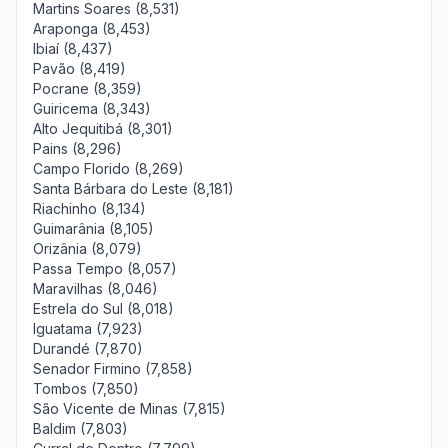
Martins Soares (8,531)
Araponga (8,453)
Ibiaí (8,437)
Pavão (8,419)
Pocrane (8,359)
Guiricema (8,343)
Alto Jequitibá (8,301)
Pains (8,296)
Campo Florido (8,269)
Santa Bárbara do Leste (8,181)
Riachinho (8,134)
Guimarânia (8,105)
Orizânia (8,079)
Passa Tempo (8,057)
Maravilhas (8,046)
Estrela do Sul (8,018)
Iguatama (7,923)
Durandé (7,870)
Senador Firmino (7,858)
Tombos (7,850)
São Vicente de Minas (7,815)
Baldim (7,803)