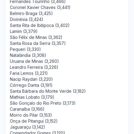
Fernandes Tourinho (3,466)
Coronel Xavier Chaves (3,441)
Belmiro Braga (3,425)
Divinésia (3,424)
Santa Rita de Ibitipoca (3,402)
Lamim (3,379)
São Félix de Minas (3,362)
Santa Rosa da Serra (3,357)
Pequeri (3,330)
Natalândia (3,308)
Uruana de Minas (3,260)
Leandro Ferreira (3,226)
Faria Lemos (3,221)
Nacip Raydan (3,220)
Córrego Danta (3,191)
Santa Bárbara do Monte Verde (3,182)
Mathias Lobato (3,179)
São Gonçalo do Rio Preto (3,173)
Caranaíba (3,166)
Morro do Pilar (3,153)
Onça de Pitangui (3,152)
Jaguaraçu (3,142)
Comendador Gomes (3,120)