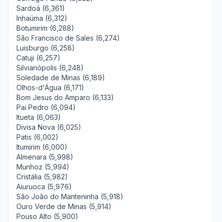
Sardoá (6,361)
Inhaúma (6,312)
Botumirim (6,288)
São Francisco de Sales (6,274)
Luisburgo (6,258)
Catuji (6,257)
Silvianópolis (6,248)
Soledade de Minas (6,189)
Olhos-d'Água (6,171)
Bom Jesus do Amparo (6,133)
Pai Pedro (6,094)
Itueta (6,063)
Divisa Nova (6,025)
Patis (6,002)
Itumirim (6,000)
Almenara (5,998)
Munhoz (5,994)
Cristália (5,982)
Aiuruoca (5,976)
São João do Manteninha (5,918)
Ouro Verde de Minas (5,914)
Pouso Alto (5,900)