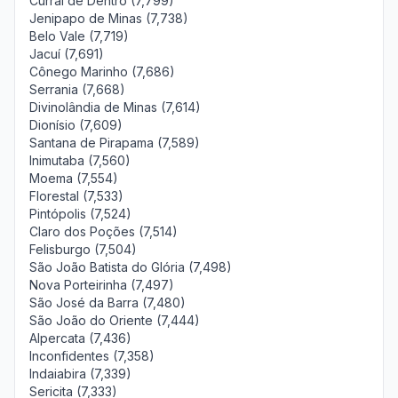
Curral de Dentro (7,799)
Jenipapo de Minas (7,738)
Belo Vale (7,719)
Jacuí (7,691)
Cônego Marinho (7,686)
Serrania (7,668)
Divinolândia de Minas (7,614)
Dionísio (7,609)
Santana de Pirapama (7,589)
Inimutaba (7,560)
Moema (7,554)
Florestal (7,533)
Pintópolis (7,524)
Claro dos Poções (7,514)
Felisburgo (7,504)
São João Batista do Glória (7,498)
Nova Porteirinha (7,497)
São José da Barra (7,480)
São João do Oriente (7,444)
Alpercata (7,436)
Inconfidentes (7,358)
Indaiabira (7,339)
Sericita (7,333)