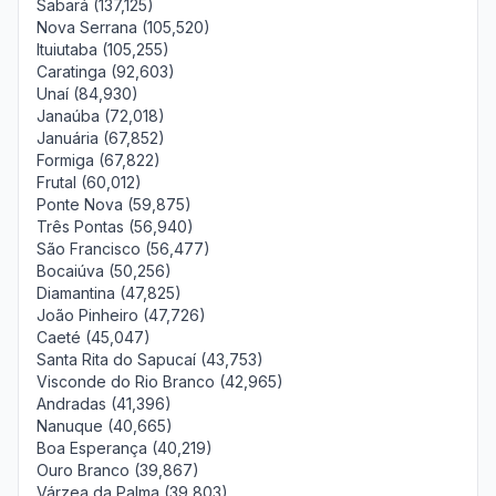
Sabará (137,125)
Nova Serrana (105,520)
Ituiutaba (105,255)
Caratinga (92,603)
Unaí (84,930)
Janaúba (72,018)
Januária (67,852)
Formiga (67,822)
Frutal (60,012)
Ponte Nova (59,875)
Três Pontas (56,940)
São Francisco (56,477)
Bocaiúva (50,256)
Diamantina (47,825)
João Pinheiro (47,726)
Caeté (45,047)
Santa Rita do Sapucaí (43,753)
Visconde do Rio Branco (42,965)
Andradas (41,396)
Nanuque (40,665)
Boa Esperança (40,219)
Ouro Branco (39,867)
Várzea da Palma (39,803)