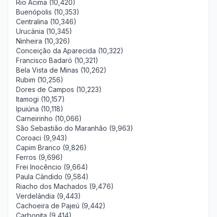
Rio Acima (10,420)
Buenópolis (10,353)
Centralina (10,346)
Urucânia (10,345)
Ninheira (10,326)
Conceição da Aparecida (10,322)
Francisco Badaró (10,321)
Bela Vista de Minas (10,262)
Rubim (10,256)
Dores de Campos (10,223)
Itamogi (10,157)
Ipuiúna (10,118)
Carneirinho (10,066)
São Sebastião do Maranhão (9,963)
Coroaci (9,943)
Capim Branco (9,826)
Ferros (9,696)
Frei Inocêncio (9,664)
Paula Cândido (9,584)
Riacho dos Machados (9,476)
Verdelândia (9,443)
Cachoeira de Pajeú (9,442)
Carbonita (9,414)