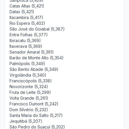
Jampruca (5,429)
Catas Altas (5,421)
Datas (5,421)
Itacambira (5,417)
Rio Espera (5,402)
São José do Goiabal (5,387)
Entre Folhas (5,377)
Ibiracatu (5,369)
Itaverava (5,369)
Senador Amaral (5,361)
Barão de Monte Alto (5,354)
Palmópolis (5,349)
São Bento Abade (5,349)
Virgolândia (5,340)
Franciscópolis (5,338)
Novorizonte (5,324)
Fruta de Leite (5,299)
Volta Grande (5,261)
Francisco Dumont (5,242)
Dom Silvério (5,232)
Santa Maria do Salto (5,217)
Jequitibá (5,207)
São Pedro do Suaçuí (5,202)