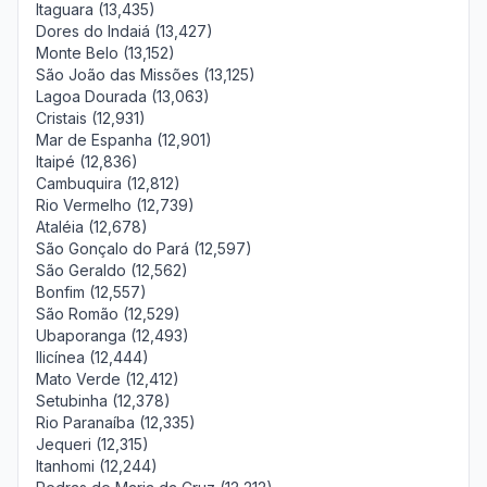
Itaguara (13,435)
Dores do Indaiá (13,427)
Monte Belo (13,152)
São João das Missões (13,125)
Lagoa Dourada (13,063)
Cristais (12,931)
Mar de Espanha (12,901)
Itaipé (12,836)
Cambuquira (12,812)
Rio Vermelho (12,739)
Ataléia (12,678)
São Gonçalo do Pará (12,597)
São Geraldo (12,562)
Bonfim (12,557)
São Romão (12,529)
Ubaporanga (12,493)
Ilicínea (12,444)
Mato Verde (12,412)
Setubinha (12,378)
Rio Paranaíba (12,335)
Jequeri (12,315)
Itanhomi (12,244)