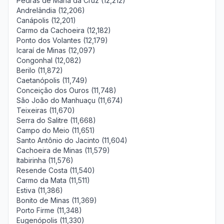
Pedras de Maria da Cruz (12,212)
Andrelândia (12,206)
Canápolis (12,201)
Carmo da Cachoeira (12,182)
Ponto dos Volantes (12,179)
Icaraí de Minas (12,097)
Congonhal (12,082)
Berilo (11,872)
Caetanópolis (11,749)
Conceição dos Ouros (11,748)
São João do Manhuaçu (11,674)
Teixeiras (11,670)
Serra do Salitre (11,668)
Campo do Meio (11,651)
Santo Antônio do Jacinto (11,604)
Cachoeira de Minas (11,579)
Itabirinha (11,576)
Resende Costa (11,540)
Carmo da Mata (11,511)
Estiva (11,386)
Bonito de Minas (11,369)
Porto Firme (11,348)
Eugenópolis (11,330)