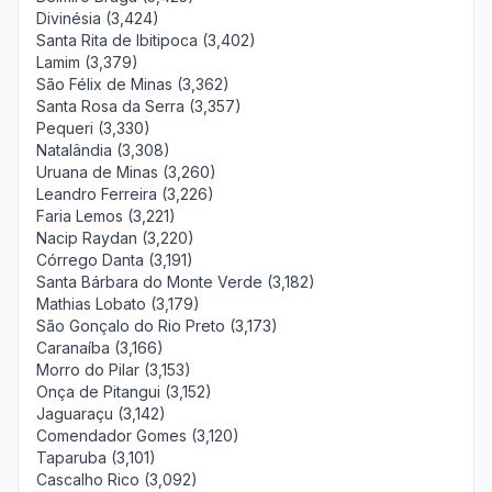
Divinésia (3,424)
Santa Rita de Ibitipoca (3,402)
Lamim (3,379)
São Félix de Minas (3,362)
Santa Rosa da Serra (3,357)
Pequeri (3,330)
Natalândia (3,308)
Uruana de Minas (3,260)
Leandro Ferreira (3,226)
Faria Lemos (3,221)
Nacip Raydan (3,220)
Córrego Danta (3,191)
Santa Bárbara do Monte Verde (3,182)
Mathias Lobato (3,179)
São Gonçalo do Rio Preto (3,173)
Caranaíba (3,166)
Morro do Pilar (3,153)
Onça de Pitangui (3,152)
Jaguaraçu (3,142)
Comendador Gomes (3,120)
Taparuba (3,101)
Cascalho Rico (3,092)