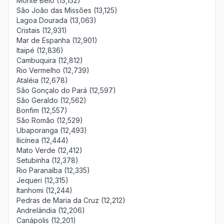
Monte Belo (13,152)
São João das Missões (13,125)
Lagoa Dourada (13,063)
Cristais (12,931)
Mar de Espanha (12,901)
Itaipé (12,836)
Cambuquira (12,812)
Rio Vermelho (12,739)
Ataléia (12,678)
São Gonçalo do Pará (12,597)
São Geraldo (12,562)
Bonfim (12,557)
São Romão (12,529)
Ubaporanga (12,493)
Ilicínea (12,444)
Mato Verde (12,412)
Setubinha (12,378)
Rio Paranaíba (12,335)
Jequeri (12,315)
Itanhomi (12,244)
Pedras de Maria da Cruz (12,212)
Andrelândia (12,206)
Canápolis (12,201)