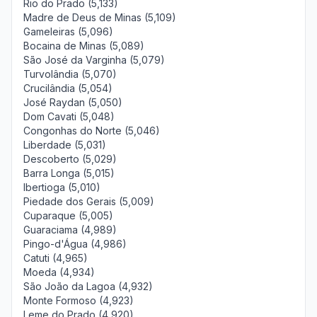
Rio do Prado (5,133)
Madre de Deus de Minas (5,109)
Gameleiras (5,096)
Bocaina de Minas (5,089)
São José da Varginha (5,079)
Turvolândia (5,070)
Crucilândia (5,054)
José Raydan (5,050)
Dom Cavati (5,048)
Congonhas do Norte (5,046)
Liberdade (5,031)
Descoberto (5,029)
Barra Longa (5,015)
Ibertioga (5,010)
Piedade dos Gerais (5,009)
Cuparaque (5,005)
Guaraciama (4,989)
Pingo-d'Água (4,986)
Catuti (4,965)
Moeda (4,934)
São João da Lagoa (4,932)
Monte Formoso (4,923)
Leme do Prado (4,920)