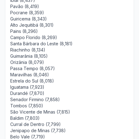
Ibiaí (8,437)
Pavão (8,419)
Pocrane (8,359)
Guiricema (8,343)
Alto Jequitibá (8,301)
Pains (8,296)
Campo Florido (8,269)
Santa Bárbara do Leste (8,181)
Riachinho (8,134)
Guimarânia (8,105)
Orizânia (8,079)
Passa Tempo (8,057)
Maravilhas (8,046)
Estrela do Sul (8,018)
Iguatama (7,923)
Durandé (7,870)
Senador Firmino (7,858)
Tombos (7,850)
São Vicente de Minas (7,815)
Baldim (7,803)
Curral de Dentro (7,799)
Jenipapo de Minas (7,738)
Belo Vale (7,719)