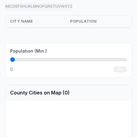
A
B
C
D
E
F
G
H
I
J
K
L
M
N
O
P
Q
R
S
T
U
V
W
X
Y
Z
all
CITY NAME
POPULATION
Population (Min.)
0
Go
County Cities on Map (0)