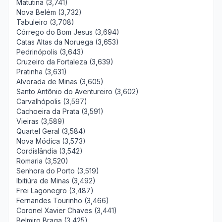
Matutina (3,741)
Nova Belém (3,732)
Tabuleiro (3,708)
Córrego do Bom Jesus (3,694)
Catas Altas da Noruega (3,653)
Pedrinópolis (3,643)
Cruzeiro da Fortaleza (3,639)
Pratinha (3,631)
Alvorada de Minas (3,605)
Santo Antônio do Aventureiro (3,602)
Carvalhópolis (3,597)
Cachoeira da Prata (3,591)
Vieiras (3,589)
Quartel Geral (3,584)
Nova Módica (3,573)
Cordislândia (3,542)
Romaria (3,520)
Senhora do Porto (3,519)
Ibitiúra de Minas (3,492)
Frei Lagonegro (3,487)
Fernandes Tourinho (3,466)
Coronel Xavier Chaves (3,441)
Belmiro Braga (3,425)