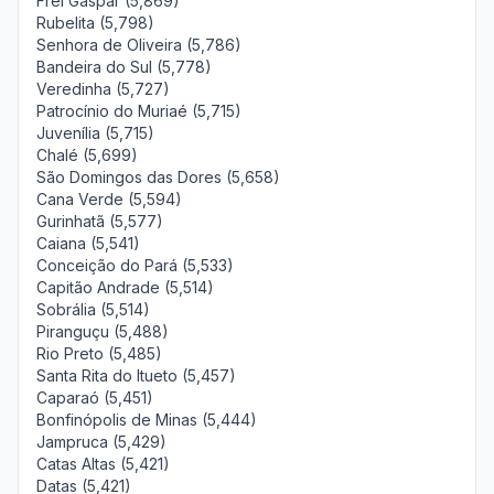
Frei Gaspar (5,869)
Rubelita (5,798)
Senhora de Oliveira (5,786)
Bandeira do Sul (5,778)
Veredinha (5,727)
Patrocínio do Muriaé (5,715)
Juvenília (5,715)
Chalé (5,699)
São Domingos das Dores (5,658)
Cana Verde (5,594)
Gurinhatã (5,577)
Caiana (5,541)
Conceição do Pará (5,533)
Capitão Andrade (5,514)
Sobrália (5,514)
Piranguçu (5,488)
Rio Preto (5,485)
Santa Rita do Itueto (5,457)
Caparaó (5,451)
Bonfinópolis de Minas (5,444)
Jampruca (5,429)
Catas Altas (5,421)
Datas (5,421)