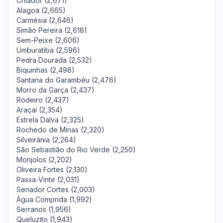
Chiador (2,671)
Alagoa (2,665)
Carmésia (2,646)
Simão Pereira (2,618)
Sem-Peixe (2,606)
Umburatiba (2,596)
Pedra Dourada (2,532)
Biquinhas (2,498)
Santana do Garambéu (2,476)
Morro da Garça (2,437)
Rodeiro (2,437)
Araçaí (2,354)
Estrela Dalva (2,325)
Rochedo de Minas (2,320)
Silveirânia (2,264)
São Sebastião do Rio Verde (2,250)
Monjolos (2,202)
Oliveira Fortes (2,130)
Passa-Vinte (2,031)
Senador Cortes (2,003)
Água Comprida (1,992)
Serranos (1,956)
Queluzito (1,943)