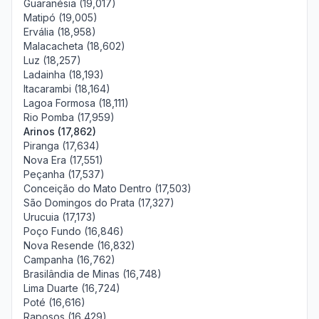
Guaranésia (19,017)
Matipó (19,005)
Ervália (18,958)
Malacacheta (18,602)
Luz (18,257)
Ladainha (18,193)
Itacarambi (18,164)
Lagoa Formosa (18,111)
Rio Pomba (17,959)
Arinos (17,862)
Piranga (17,634)
Nova Era (17,551)
Peçanha (17,537)
Conceição do Mato Dentro (17,503)
São Domingos do Prata (17,327)
Urucuia (17,173)
Poço Fundo (16,846)
Nova Resende (16,832)
Campanha (16,762)
Brasilândia de Minas (16,748)
Lima Duarte (16,724)
Poté (16,616)
Raposos (16,429)