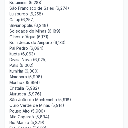
Botumirim (6,288)
São Francisco de Sales (6,274)
Luisburgo (6,258)
Catuji (6,257)
Silvianópolis (6,248)
Soledade de Minas (6,189)
Olhos-d'Água (6,171)
Bom Jesus do Amparo (6,133)
Pai Pedro (6,094)
Itueta (6,063)
Divisa Nova (6,025)
Patis (6,002)
Itumirim (6,000)
Almenara (5,998)
Munhoz (5,994)
Cristália (5,982)
Aiuruoca (5,976)
São João do Manteninha (5,918)
Ouro Verde de Minas (5,914)
Pouso Alto (5,900)
Alto Caparaó (5,894)
Rio Manso (5,879)