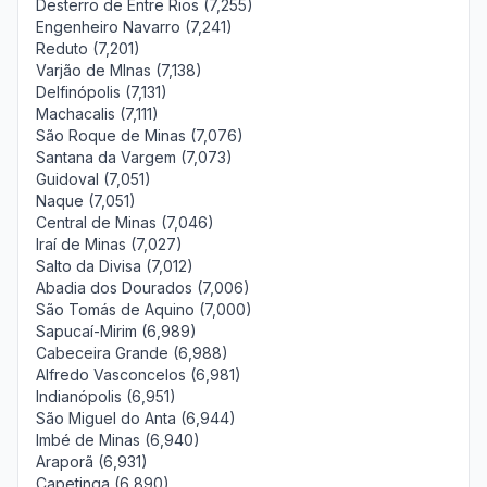
Desterro de Entre Rios (7,255)
Engenheiro Navarro (7,241)
Reduto (7,201)
Varjão de MInas (7,138)
Delfinópolis (7,131)
Machacalis (7,111)
São Roque de Minas (7,076)
Santana da Vargem (7,073)
Guidoval (7,051)
Naque (7,051)
Central de Minas (7,046)
Iraí de Minas (7,027)
Salto da Divisa (7,012)
Abadia dos Dourados (7,006)
São Tomás de Aquino (7,000)
Sapucaí-Mirim (6,989)
Cabeceira Grande (6,988)
Alfredo Vasconcelos (6,981)
Indianópolis (6,951)
São Miguel do Anta (6,944)
Imbé de Minas (6,940)
Araporã (6,931)
Capetinga (6,890)