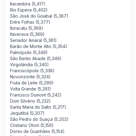
Itacambira (5,417)
Rio Espera (5,402)
São José do Goiabal (5,387)
Entre Folhas (5,377)
Ibiracatu (5,369)
Itaverava (5,369)
Senador Amaral (5,361)
Barão de Monte Alto (5,354)
Palmópolis (5,349)
São Bento Abade (5,349)
Virgolândia (5,340)
Franciscópolis (5,338)
Novorizonte (5,324)
Fruta de Leite (5,299)
Volta Grande (5,261)
Francisco Dumont (5,242)
Dom Silvério (5,232)
Santa Maria do Salto (5,217)
Jequitibá (5,207)
São Pedro do Suaçuí (5,202)
Cristiano Otoni (5,156)
Dores de Guanhães (5,154)