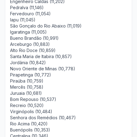
Engenheiro Caldas (11,202)
Pedralva (11,146)
Fervedouro (11,054)
Iapu (11,045)
São Gonçalo do Rio Abaixo (11,019)
Igaratinga (11,005)
Bueno Brandão (10,991)
Arceburgo (10,883)
Alto Rio Doce (10,859)
Santa Maria de Itabira (10,857)
Jordânia (10,842)
Novo Oriente de Minas (10,778)
Pirapetinga (10,772)
Piraúba (10,759)
Mercês (10,758)
Juruaia (10,681)
Bom Repouso (10,537)
Recreio (10,520)
Virginópolis (10,484)
Senhora dos Remédios (10,467)
Rio Acima (10,420)
Buenópolis (10,353)
Centralina (10,346)