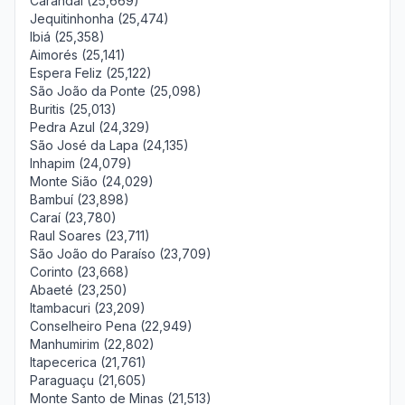
Carandaí (25,669)
Jequitinhonha (25,474)
Ibiá (25,358)
Aimorés (25,141)
Espera Feliz (25,122)
São João da Ponte (25,098)
Buritis (25,013)
Pedra Azul (24,329)
São José da Lapa (24,135)
Inhapim (24,079)
Monte Sião (24,029)
Bambuí (23,898)
Caraí (23,780)
Raul Soares (23,711)
São João do Paraíso (23,709)
Corinto (23,668)
Abaeté (23,250)
Itambacuri (23,209)
Conselheiro Pena (22,949)
Manhumirim (22,802)
Itapecerica (21,761)
Paraguaçu (21,605)
Monte Santo de Minas (21,513)