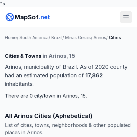
">
MapSof
.net
Home
/
South America
/
Brazil
/
Minas Gerais
/
Arinos
/
Cities
in Arinos, 15
Cities & Towns
Arinos, municipality of Brazil. As of 2020 county
had an estimated population of
17,862
inhabitants.
There are 0 city/town in Arinos, 15.
All Arinos Cities (Aphebetical)
List of cities, towns, neighborhoods & other populated
places in Arinos.