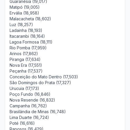
Guaranésia (19,017)
Matipó (19,005)
Ervália (18,958)
Malacacheta (18,602)
Luz (18,257)
Ladainha (18,193)
Itacarambi (18,164)
Lagoa Formosa (18,111)
Rio Pomba (17,959)
Arinos (17,862)
Piranga (17,634)
Nova Era (17,551)
Peçanha (17,537)
Conceição do Mato Dentro (17,503)
São Domingos do Prata (17,327)
Urucuia (17,173)
Poço Fundo (16,846)
Nova Resende (16,832)
Campanha (16,762)
Brasilândia de Minas (16,748)
Lima Duarte (16,724)
Poté (16,616)
Raposos (16,429)