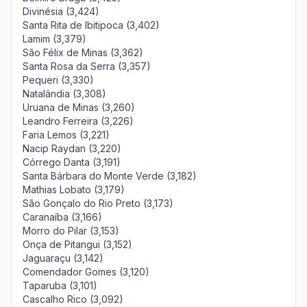
Divinésia (3,424)
Santa Rita de Ibitipoca (3,402)
Lamim (3,379)
São Félix de Minas (3,362)
Santa Rosa da Serra (3,357)
Pequeri (3,330)
Natalândia (3,308)
Uruana de Minas (3,260)
Leandro Ferreira (3,226)
Faria Lemos (3,221)
Nacip Raydan (3,220)
Córrego Danta (3,191)
Santa Bárbara do Monte Verde (3,182)
Mathias Lobato (3,179)
São Gonçalo do Rio Preto (3,173)
Caranaíba (3,166)
Morro do Pilar (3,153)
Onça de Pitangui (3,152)
Jaguaraçu (3,142)
Comendador Gomes (3,120)
Taparuba (3,101)
Cascalho Rico (3,092)