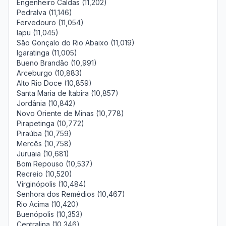
Engenheiro Caldas (11,202)
Pedralva (11,146)
Fervedouro (11,054)
Iapu (11,045)
São Gonçalo do Rio Abaixo (11,019)
Igaratinga (11,005)
Bueno Brandão (10,991)
Arceburgo (10,883)
Alto Rio Doce (10,859)
Santa Maria de Itabira (10,857)
Jordânia (10,842)
Novo Oriente de Minas (10,778)
Pirapetinga (10,772)
Piraúba (10,759)
Mercês (10,758)
Juruaia (10,681)
Bom Repouso (10,537)
Recreio (10,520)
Virginópolis (10,484)
Senhora dos Remédios (10,467)
Rio Acima (10,420)
Buenópolis (10,353)
Centralina (10,346)