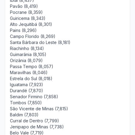
Ibiaí (8,437)
Pavão (8,419)
Pocrane (8,359)
Guiricema (8,343)
Alto Jequitibá (8,301)
Pains (8,296)
Campo Florido (8,269)
Santa Bárbara do Leste (8,181)
Riachinho (8,134)
Guimarânia (8,105)
Orizânia (8,079)
Passa Tempo (8,057)
Maravilhas (8,046)
Estrela do Sul (8,018)
Iguatama (7,923)
Durandé (7,870)
Senador Firmino (7,858)
Tombos (7,850)
São Vicente de Minas (7,815)
Baldim (7,803)
Curral de Dentro (7,799)
Jenipapo de Minas (7,738)
Belo Vale (7,719)