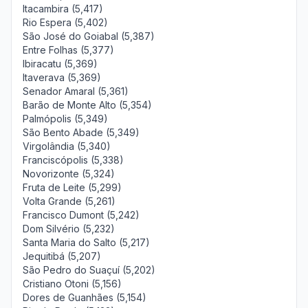
Itacambira (5,417)
Rio Espera (5,402)
São José do Goiabal (5,387)
Entre Folhas (5,377)
Ibiracatu (5,369)
Itaverava (5,369)
Senador Amaral (5,361)
Barão de Monte Alto (5,354)
Palmópolis (5,349)
São Bento Abade (5,349)
Virgolândia (5,340)
Franciscópolis (5,338)
Novorizonte (5,324)
Fruta de Leite (5,299)
Volta Grande (5,261)
Francisco Dumont (5,242)
Dom Silvério (5,232)
Santa Maria do Salto (5,217)
Jequitibá (5,207)
São Pedro do Suaçuí (5,202)
Cristiano Otoni (5,156)
Dores de Guanhães (5,154)