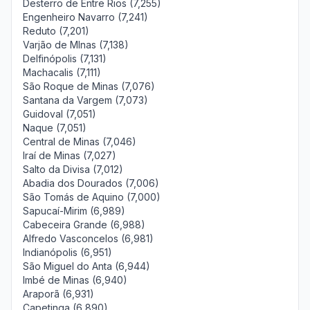
Desterro de Entre Rios (7,255)
Engenheiro Navarro (7,241)
Reduto (7,201)
Varjão de MInas (7,138)
Delfinópolis (7,131)
Machacalis (7,111)
São Roque de Minas (7,076)
Santana da Vargem (7,073)
Guidoval (7,051)
Naque (7,051)
Central de Minas (7,046)
Iraí de Minas (7,027)
Salto da Divisa (7,012)
Abadia dos Dourados (7,006)
São Tomás de Aquino (7,000)
Sapucaí-Mirim (6,989)
Cabeceira Grande (6,988)
Alfredo Vasconcelos (6,981)
Indianópolis (6,951)
São Miguel do Anta (6,944)
Imbé de Minas (6,940)
Araporã (6,931)
Capetinga (6,890)