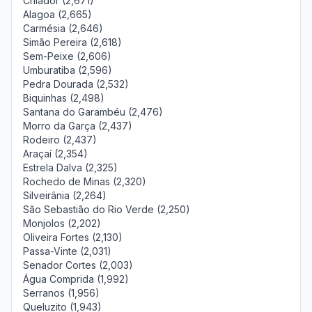
Chiador (2,671)
Alagoa (2,665)
Carmésia (2,646)
Simão Pereira (2,618)
Sem-Peixe (2,606)
Umburatiba (2,596)
Pedra Dourada (2,532)
Biquinhas (2,498)
Santana do Garambéu (2,476)
Morro da Garça (2,437)
Rodeiro (2,437)
Araçaí (2,354)
Estrela Dalva (2,325)
Rochedo de Minas (2,320)
Silveirânia (2,264)
São Sebastião do Rio Verde (2,250)
Monjolos (2,202)
Oliveira Fortes (2,130)
Passa-Vinte (2,031)
Senador Cortes (2,003)
Água Comprida (1,992)
Serranos (1,956)
Queluzito (1,943)