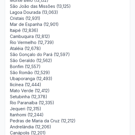
Monte Belo (13,152)
São João das Missões (13,125)
Lagoa Dourada (13,063)
Cristais (12,931)
Mar de Espanha (12,901)
Itaipé (12,836)
Cambuquira (12,812)
Rio Vermelho (12,739)
Ataléia (12,678)
São Gonçalo do Pará (12,597)
São Geraldo (12,562)
Bonfim (12,557)
São Romão (12,529)
Ubaporanga (12,493)
Ilicínea (12,444)
Mato Verde (12,412)
Setubinha (12,378)
Rio Paranaíba (12,335)
Jequeri (12,315)
Itanhomi (12,244)
Pedras de Maria da Cruz (12,212)
Andrelândia (12,206)
Canápolis (12,201)