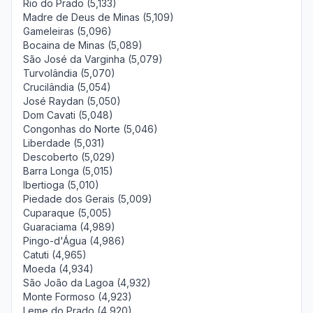
Rio do Prado (5,133)
Madre de Deus de Minas (5,109)
Gameleiras (5,096)
Bocaina de Minas (5,089)
São José da Varginha (5,079)
Turvolândia (5,070)
Crucilândia (5,054)
José Raydan (5,050)
Dom Cavati (5,048)
Congonhas do Norte (5,046)
Liberdade (5,031)
Descoberto (5,029)
Barra Longa (5,015)
Ibertioga (5,010)
Piedade dos Gerais (5,009)
Cuparaque (5,005)
Guaraciama (4,989)
Pingo-d'Água (4,986)
Catuti (4,965)
Moeda (4,934)
São João da Lagoa (4,932)
Monte Formoso (4,923)
Leme do Prado (4,920)