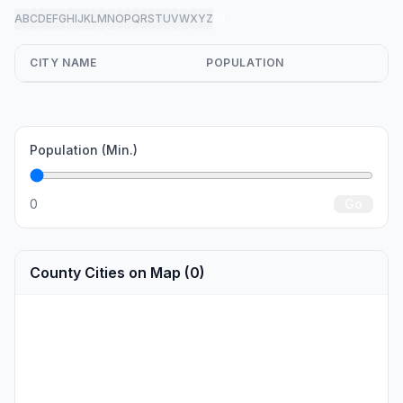
A
B
C
D
E
F
G
H
I
J
K
L
M
N
O
P
Q
R
S
T
U
V
W
X
Y
Z
all
CITY NAME
POPULATION
Population (Min.)
0
Go
County Cities on Map (0)