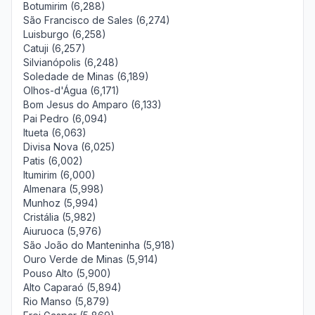
Botumirim (6,288)
São Francisco de Sales (6,274)
Luisburgo (6,258)
Catuji (6,257)
Silvianópolis (6,248)
Soledade de Minas (6,189)
Olhos-d'Água (6,171)
Bom Jesus do Amparo (6,133)
Pai Pedro (6,094)
Itueta (6,063)
Divisa Nova (6,025)
Patis (6,002)
Itumirim (6,000)
Almenara (5,998)
Munhoz (5,994)
Cristália (5,982)
Aiuruoca (5,976)
São João do Manteninha (5,918)
Ouro Verde de Minas (5,914)
Pouso Alto (5,900)
Alto Caparaó (5,894)
Rio Manso (5,879)