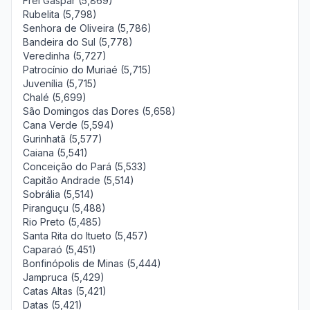
Frei Gaspar (5,869)
Rubelita (5,798)
Senhora de Oliveira (5,786)
Bandeira do Sul (5,778)
Veredinha (5,727)
Patrocínio do Muriaé (5,715)
Juvenília (5,715)
Chalé (5,699)
São Domingos das Dores (5,658)
Cana Verde (5,594)
Gurinhatã (5,577)
Caiana (5,541)
Conceição do Pará (5,533)
Capitão Andrade (5,514)
Sobrália (5,514)
Piranguçu (5,488)
Rio Preto (5,485)
Santa Rita do Itueto (5,457)
Caparaó (5,451)
Bonfinópolis de Minas (5,444)
Jampruca (5,429)
Catas Altas (5,421)
Datas (5,421)