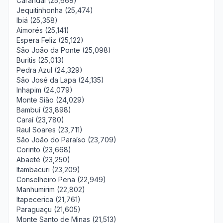
Carandaí (25,669)
Jequitinhonha (25,474)
Ibiá (25,358)
Aimorés (25,141)
Espera Feliz (25,122)
São João da Ponte (25,098)
Buritis (25,013)
Pedra Azul (24,329)
São José da Lapa (24,135)
Inhapim (24,079)
Monte Sião (24,029)
Bambuí (23,898)
Caraí (23,780)
Raul Soares (23,711)
São João do Paraíso (23,709)
Corinto (23,668)
Abaeté (23,250)
Itambacuri (23,209)
Conselheiro Pena (22,949)
Manhumirim (22,802)
Itapecerica (21,761)
Paraguaçu (21,605)
Monte Santo de Minas (21,513)