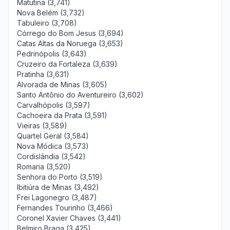
Matutina (3,741)
Nova Belém (3,732)
Tabuleiro (3,708)
Córrego do Bom Jesus (3,694)
Catas Altas da Noruega (3,653)
Pedrinópolis (3,643)
Cruzeiro da Fortaleza (3,639)
Pratinha (3,631)
Alvorada de Minas (3,605)
Santo Antônio do Aventureiro (3,602)
Carvalhópolis (3,597)
Cachoeira da Prata (3,591)
Vieiras (3,589)
Quartel Geral (3,584)
Nova Módica (3,573)
Cordislândia (3,542)
Romaria (3,520)
Senhora do Porto (3,519)
Ibitiúra de Minas (3,492)
Frei Lagonegro (3,487)
Fernandes Tourinho (3,466)
Coronel Xavier Chaves (3,441)
Belmiro Braga (3,425)