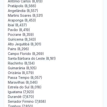
Antônio Carlos (8,613)
Pratápolis (8,566)
Angelândia (8,557)
Martins Soares (8,531)
Araponga (8,453)
Ibiaí (8,437)
Pavão (8,419)
Pocrane (8,359)
Guiricema (8,343)
Alto Jequitibá (8,301)
Pains (8,296)
Campo Florido (8,269)
Santa Bárbara do Leste (8,181)
Riachinho (8,134)
Guimarânia (8,105)
Orizânia (8,079)
Passa Tempo (8,057)
Maravilhas (8,046)
Estrela do Sul (8,018)
Iguatama (7,923)
Durandé (7,870)
Senador Firmino (7,858)
Tombos (7,850)