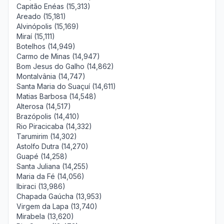
Capitão Enéas (15,313)
Areado (15,181)
Alvinópolis (15,169)
Miraí (15,111)
Botelhos (14,949)
Carmo de Minas (14,947)
Bom Jesus do Galho (14,862)
Montalvânia (14,747)
Santa Maria do Suaçuí (14,611)
Matias Barbosa (14,548)
Alterosa (14,517)
Brazópolis (14,410)
Rio Piracicaba (14,332)
Tarumirim (14,302)
Astolfo Dutra (14,270)
Guapé (14,258)
Santa Juliana (14,255)
Maria da Fé (14,056)
Ibiraci (13,986)
Chapada Gaúcha (13,953)
Virgem da Lapa (13,740)
Mirabela (13,620)