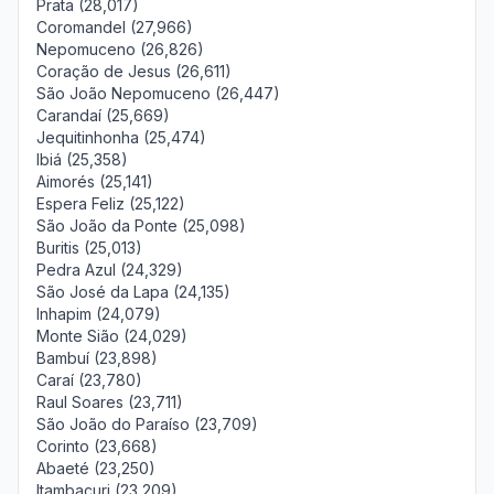
Prata (28,017)
Coromandel (27,966)
Nepomuceno (26,826)
Coração de Jesus (26,611)
São João Nepomuceno (26,447)
Carandaí (25,669)
Jequitinhonha (25,474)
Ibiá (25,358)
Aimorés (25,141)
Espera Feliz (25,122)
São João da Ponte (25,098)
Buritis (25,013)
Pedra Azul (24,329)
São José da Lapa (24,135)
Inhapim (24,079)
Monte Sião (24,029)
Bambuí (23,898)
Caraí (23,780)
Raul Soares (23,711)
São João do Paraíso (23,709)
Corinto (23,668)
Abaeté (23,250)
Itambacuri (23,209)