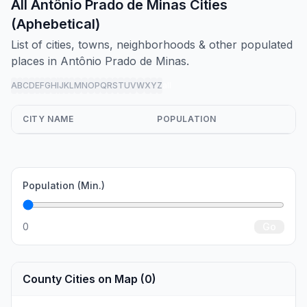
All Antônio Prado de Minas Cities
(Aphebetical)
List of cities, towns, neighborhoods & other populated
places in Antônio Prado de Minas.
A
B
C
D
E
F
G
H
I
J
K
L
M
N
O
P
Q
R
S
T
U
V
W
X
Y
Z
all
CITY NAME
POPULATION
Population (Min.)
0
Go
County Cities on Map (0)