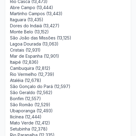
Rio Casca (13,473)
Abre Campo (13,444)
Martinho Campos (13,443)
Itaguara (13,435)
Dores do Indaiá (13,427)
Monte Belo (13,152)
São João das Missões (13,125)
Lagoa Dourada (13,063)
Cristais (12,931)
Mar de Espanha (12,901)
Itaipé (12,836)
Cambuquira (12,812)
Rio Vermelho (12,739)
Ataléia (12,678)
São Gonçalo do Pará (12,597)
São Geraldo (12,562)
Bonfim (12,557)
São Romão (12,529)
Ubaporanga (12,493)
Ilicínea (12,444)
Mato Verde (12,412)
Setubinha (12,378)
Rio Paranaíba (12,335)