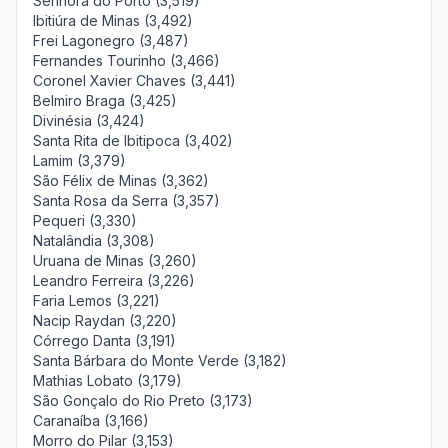
Senhora do Porto (3,519)
Ibitiúra de Minas (3,492)
Frei Lagonegro (3,487)
Fernandes Tourinho (3,466)
Coronel Xavier Chaves (3,441)
Belmiro Braga (3,425)
Divinésia (3,424)
Santa Rita de Ibitipoca (3,402)
Lamim (3,379)
São Félix de Minas (3,362)
Santa Rosa da Serra (3,357)
Pequeri (3,330)
Natalândia (3,308)
Uruana de Minas (3,260)
Leandro Ferreira (3,226)
Faria Lemos (3,221)
Nacip Raydan (3,220)
Córrego Danta (3,191)
Santa Bárbara do Monte Verde (3,182)
Mathias Lobato (3,179)
São Gonçalo do Rio Preto (3,173)
Caranaíba (3,166)
Morro do Pilar (3,153)