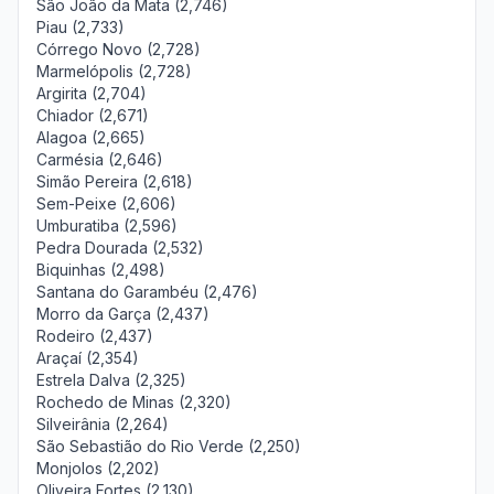
São João da Mata (2,746)
Piau (2,733)
Córrego Novo (2,728)
Marmelópolis (2,728)
Argirita (2,704)
Chiador (2,671)
Alagoa (2,665)
Carmésia (2,646)
Simão Pereira (2,618)
Sem-Peixe (2,606)
Umburatiba (2,596)
Pedra Dourada (2,532)
Biquinhas (2,498)
Santana do Garambéu (2,476)
Morro da Garça (2,437)
Rodeiro (2,437)
Araçaí (2,354)
Estrela Dalva (2,325)
Rochedo de Minas (2,320)
Silveirânia (2,264)
São Sebastião do Rio Verde (2,250)
Monjolos (2,202)
Oliveira Fortes (2,130)