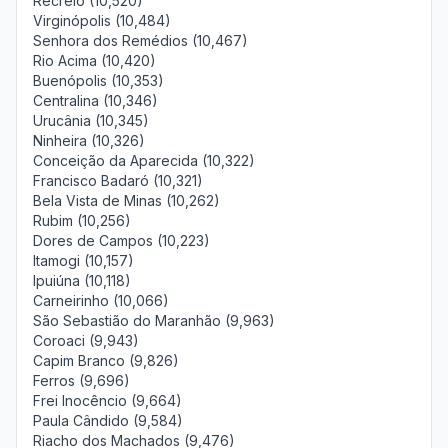
Recreio (10,520)
Virginópolis (10,484)
Senhora dos Remédios (10,467)
Rio Acima (10,420)
Buenópolis (10,353)
Centralina (10,346)
Urucânia (10,345)
Ninheira (10,326)
Conceição da Aparecida (10,322)
Francisco Badaró (10,321)
Bela Vista de Minas (10,262)
Rubim (10,256)
Dores de Campos (10,223)
Itamogi (10,157)
Ipuiúna (10,118)
Carneirinho (10,066)
São Sebastião do Maranhão (9,963)
Coroaci (9,943)
Capim Branco (9,826)
Ferros (9,696)
Frei Inocêncio (9,664)
Paula Cândido (9,584)
Riacho dos Machados (9,476)