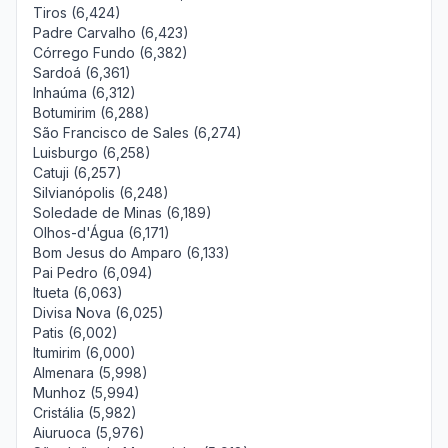
Tiros (6,424)
Padre Carvalho (6,423)
Córrego Fundo (6,382)
Sardoá (6,361)
Inhaúma (6,312)
Botumirim (6,288)
São Francisco de Sales (6,274)
Luisburgo (6,258)
Catuji (6,257)
Silvianópolis (6,248)
Soledade de Minas (6,189)
Olhos-d'Água (6,171)
Bom Jesus do Amparo (6,133)
Pai Pedro (6,094)
Itueta (6,063)
Divisa Nova (6,025)
Patis (6,002)
Itumirim (6,000)
Almenara (5,998)
Munhoz (5,994)
Cristália (5,982)
Aiuruoca (5,976)