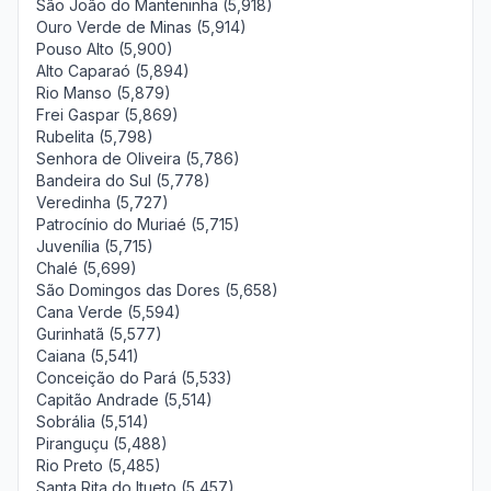
São João do Manteninha (5,918)
Ouro Verde de Minas (5,914)
Pouso Alto (5,900)
Alto Caparaó (5,894)
Rio Manso (5,879)
Frei Gaspar (5,869)
Rubelita (5,798)
Senhora de Oliveira (5,786)
Bandeira do Sul (5,778)
Veredinha (5,727)
Patrocínio do Muriaé (5,715)
Juvenília (5,715)
Chalé (5,699)
São Domingos das Dores (5,658)
Cana Verde (5,594)
Gurinhatã (5,577)
Caiana (5,541)
Conceição do Pará (5,533)
Capitão Andrade (5,514)
Sobrália (5,514)
Piranguçu (5,488)
Rio Preto (5,485)
Santa Rita do Itueto (5,457)