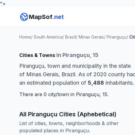
">
MapSof
.net
Home
/
South America
/
Brazil
/
Minas Gerais
/
Piranguçu
/
Ci
in Piranguçu, 15
Cities & Towns
Piranguçu, town and municipality in the state
of Minas Gerais, Brazil. As of 2020 county ha
an estimated population of
5,488
inhabitants.
There are 0 city/town in Piranguçu, 15.
All Piranguçu Cities (Aphebetical)
List of cities, towns, neighborhoods & other
populated places in Piranguçu.