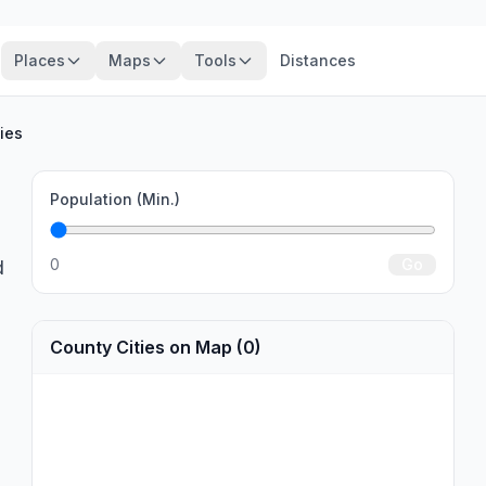
Places
Maps
Tools
Distances
ties
Population (Min.)
0
Go
d
County Cities on Map (0)