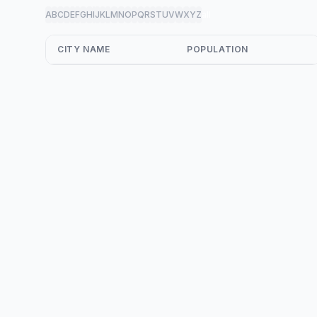
A
B
C
D
E
F
G
H
I
J
K
L
M
N
O
P
Q
R
S
T
U
V
W
X
Y
Z
all
CITY NAME
POPULATION