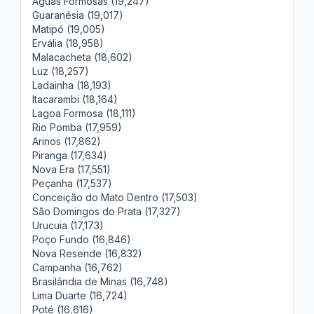
Águas Formosas (19,247)
Guaranésia (19,017)
Matipó (19,005)
Ervália (18,958)
Malacacheta (18,602)
Luz (18,257)
Ladainha (18,193)
Itacarambi (18,164)
Lagoa Formosa (18,111)
Rio Pomba (17,959)
Arinos (17,862)
Piranga (17,634)
Nova Era (17,551)
Peçanha (17,537)
Conceição do Mato Dentro (17,503)
São Domingos do Prata (17,327)
Urucuia (17,173)
Poço Fundo (16,846)
Nova Resende (16,832)
Campanha (16,762)
Brasilândia de Minas (16,748)
Lima Duarte (16,724)
Poté (16,616)