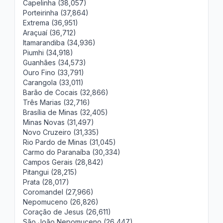
Capelinha (38,057)
Porteirinha (37,864)
Extrema (36,951)
Araçuaí (36,712)
Itamarandiba (34,936)
Piumhi (34,918)
Guanhães (34,573)
Ouro Fino (33,791)
Carangola (33,011)
Barão de Cocais (32,866)
Três Marias (32,716)
Brasília de Minas (32,405)
Minas Novas (31,497)
Novo Cruzeiro (31,335)
Rio Pardo de Minas (31,045)
Carmo do Paranaíba (30,334)
Campos Gerais (28,842)
Pitangui (28,215)
Prata (28,017)
Coromandel (27,966)
Nepomuceno (26,826)
Coração de Jesus (26,611)
São João Nepomuceno (26,447)