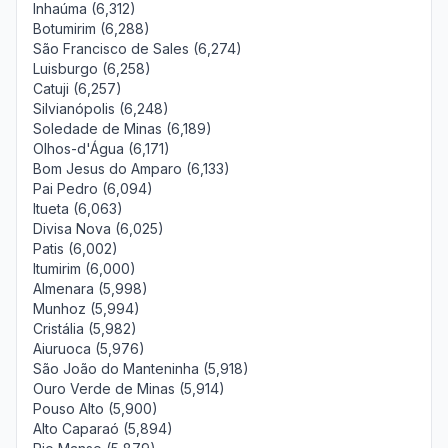
Inhaúma (6,312)
Botumirim (6,288)
São Francisco de Sales (6,274)
Luisburgo (6,258)
Catuji (6,257)
Silvianópolis (6,248)
Soledade de Minas (6,189)
Olhos-d'Água (6,171)
Bom Jesus do Amparo (6,133)
Pai Pedro (6,094)
Itueta (6,063)
Divisa Nova (6,025)
Patis (6,002)
Itumirim (6,000)
Almenara (5,998)
Munhoz (5,994)
Cristália (5,982)
Aiuruoca (5,976)
São João do Manteninha (5,918)
Ouro Verde de Minas (5,914)
Pouso Alto (5,900)
Alto Caparaó (5,894)