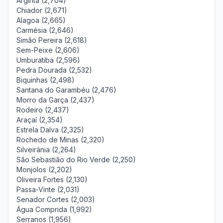
Argirita (2,704)
Chiador (2,671)
Alagoa (2,665)
Carmésia (2,646)
Simão Pereira (2,618)
Sem-Peixe (2,606)
Umburatiba (2,596)
Pedra Dourada (2,532)
Biquinhas (2,498)
Santana do Garambéu (2,476)
Morro da Garça (2,437)
Rodeiro (2,437)
Araçaí (2,354)
Estrela Dalva (2,325)
Rochedo de Minas (2,320)
Silveirânia (2,264)
São Sebastião do Rio Verde (2,250)
Monjolos (2,202)
Oliveira Fortes (2,130)
Passa-Vinte (2,031)
Senador Cortes (2,003)
Água Comprida (1,992)
Serranos (1,956)