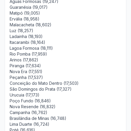
Águas Formosas (19,247)
Guaranésia (19,017)
Matipó (19,005)
Ervália (18,958)
Malacacheta (18,602)
Luz (18,257)
Ladainha (18,193)
Itacarambi (18,164)
Lagoa Formosa (18,111)
Rio Pomba (17,959)
Arinos (17,862)
Piranga (17,634)
Nova Era (17,551)
Peçanha (17,537)
Conceição do Mato Dentro (17,503)
São Domingos do Prata (17,327)
Urucuia (17,173)
Poço Fundo (16,846)
Nova Resende (16,832)
Campanha (16,762)
Brasilândia de Minas (16,748)
Lima Duarte (16,724)
Poté (16,616)