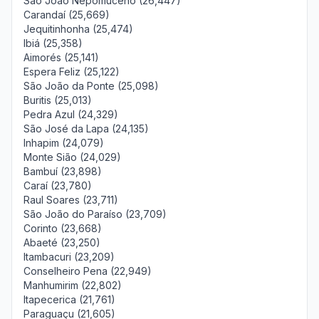
São João Nepomuceno (26,447)
Carandaí (25,669)
Jequitinhonha (25,474)
Ibiá (25,358)
Aimorés (25,141)
Espera Feliz (25,122)
São João da Ponte (25,098)
Buritis (25,013)
Pedra Azul (24,329)
São José da Lapa (24,135)
Inhapim (24,079)
Monte Sião (24,029)
Bambuí (23,898)
Caraí (23,780)
Raul Soares (23,711)
São João do Paraíso (23,709)
Corinto (23,668)
Abaeté (23,250)
Itambacuri (23,209)
Conselheiro Pena (22,949)
Manhumirim (22,802)
Itapecerica (21,761)
Paraguaçu (21,605)