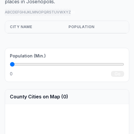
places in Josenópolis.
A
B
C
D
E
F
G
H
I
J
K
L
M
N
O
P
Q
R
S
T
U
V
W
X
Y
Z
all
CITY NAME
POPULATION
Population (Min.)
0
Go
County Cities on Map (0)