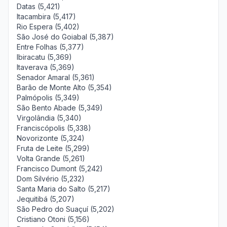
Datas (5,421)
Itacambira (5,417)
Rio Espera (5,402)
São José do Goiabal (5,387)
Entre Folhas (5,377)
Ibiracatu (5,369)
Itaverava (5,369)
Senador Amaral (5,361)
Barão de Monte Alto (5,354)
Palmópolis (5,349)
São Bento Abade (5,349)
Virgolândia (5,340)
Franciscópolis (5,338)
Novorizonte (5,324)
Fruta de Leite (5,299)
Volta Grande (5,261)
Francisco Dumont (5,242)
Dom Silvério (5,232)
Santa Maria do Salto (5,217)
Jequitibá (5,207)
São Pedro do Suaçuí (5,202)
Cristiano Otoni (5,156)