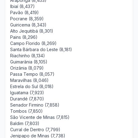
Araponga (8,453)
Ibiaí (8,437)
Pavão (8,419)
Pocrane (8,359)
Guiricema (8,343)
Alto Jequitibá (8,301)
Pains (8,296)
Campo Florido (8,269)
Santa Bárbara do Leste (8,181)
Riachinho (8,134)
Guimarânia (8,105)
Orizânia (8,079)
Passa Tempo (8,057)
Maravilhas (8,046)
Estrela do Sul (8,018)
Iguatama (7,923)
Durandé (7,870)
Senador Firmino (7,858)
Tombos (7,850)
São Vicente de Minas (7,815)
Baldim (7,803)
Curral de Dentro (7,799)
Jenipapo de Minas (7,738)