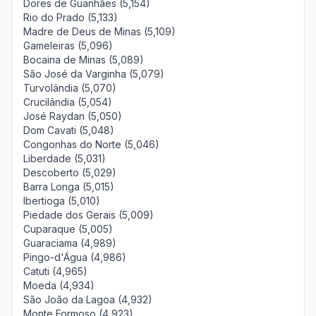
Dores de Guanhães (5,154)
Rio do Prado (5,133)
Madre de Deus de Minas (5,109)
Gameleiras (5,096)
Bocaina de Minas (5,089)
São José da Varginha (5,079)
Turvolândia (5,070)
Crucilândia (5,054)
José Raydan (5,050)
Dom Cavati (5,048)
Congonhas do Norte (5,046)
Liberdade (5,031)
Descoberto (5,029)
Barra Longa (5,015)
Ibertioga (5,010)
Piedade dos Gerais (5,009)
Cuparaque (5,005)
Guaraciama (4,989)
Pingo-d'Água (4,986)
Catuti (4,965)
Moeda (4,934)
São João da Lagoa (4,932)
Monte Formoso (4,923)