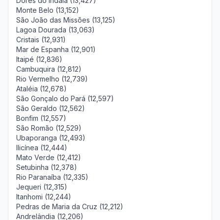
Dores do Indaiá (13,427)
Monte Belo (13,152)
São João das Missões (13,125)
Lagoa Dourada (13,063)
Cristais (12,931)
Mar de Espanha (12,901)
Itaipé (12,836)
Cambuquira (12,812)
Rio Vermelho (12,739)
Ataléia (12,678)
São Gonçalo do Pará (12,597)
São Geraldo (12,562)
Bonfim (12,557)
São Romão (12,529)
Ubaporanga (12,493)
Ilicínea (12,444)
Mato Verde (12,412)
Setubinha (12,378)
Rio Paranaíba (12,335)
Jequeri (12,315)
Itanhomi (12,244)
Pedras de Maria da Cruz (12,212)
Andrelândia (12,206)