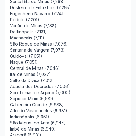
Santa Rita de Minas (7,268)
Desterro de Entre Rios (7,255)
Engenheiro Navarro (7,241)
Reduto (7,201)
Varjão de MInas (7,138)
Delfinópolis (7,131)
Machacalis (7,111)
São Roque de Minas (7,076)
Santana da Vargem (7,073)
Guidoval (7,051)
Naque (7,051)
Central de Minas (7,046)
Iraí de Minas (7,027)
Salto da Divisa (7,012)
Abadia dos Dourados (7,006)
São Tomás de Aquino (7,000)
Sapucaí-Mirim (6,989)
Cabeceira Grande (6,988)
Alfredo Vasconcelos (6,981)
Indianópolis (6,951)
São Miguel do Anta (6,944)
Imbé de Minas (6,940)
Araporã (6,931)