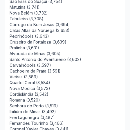
São Brás do Suaçuí (3,754)
Matutina (3,741)
Nova Belém (3,732)
Tabuleiro (3,708)
Córrego do Bom Jesus (3,694)
Catas Altas da Noruega (3,653)
Pedrinópolis (3,643)
Cruzeiro da Fortaleza (3,639)
Pratinha (3,631)
Alvorada de Minas (3,605)
Santo Antônio do Aventureiro (3,602)
Carvalhópolis (3,597)
Cachoeira da Prata (3,591)
Vieiras (3,589)
Quartel Geral (3,584)
Nova Módica (3,573)
Cordislândia (3,542)
Romaria (3,520)
Senhora do Porto (3,519)
Ibitiúra de Minas (3,492)
Frei Lagonegro (3,487)
Fernandes Tourinho (3,466)
Coronel Xavier Chaves (3,441)