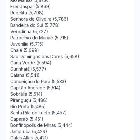
Rio Manso (5,879)
Frei Gaspar (5,869)
Rubelita (5,798)
Senhora de Oliveira (5,786)
Bandeira do Sul (5,778)
Veredinha (5,727)
Patrocínio do Muriaé (5,715)
Juvenília (5,715)
Chalé (5,699)
São Domingos das Dores (5,658)
Cana Verde (5,594)
Gurinhatã (5,577)
Caiana (5,541)
Conceição do Pará (5,533)
Capitão Andrade (5,514)
Sobrália (5,514)
Piranguçu (5,488)
Rio Preto (5,485)
Santa Rita do Itueto (5,457)
Caparaó (5,451)
Bonfinópolis de Minas (5,444)
Jampruca (5,429)
Catas Altas (5,421)