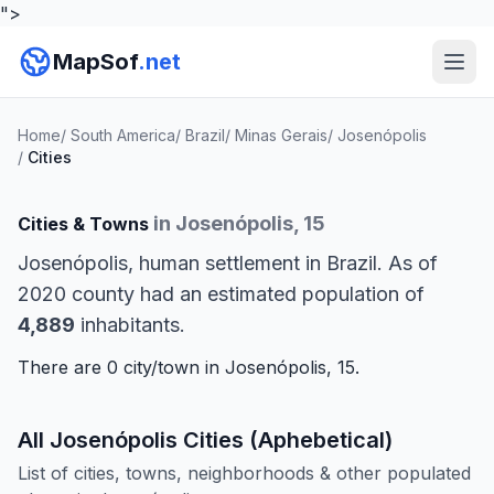
">
MapSof
.net
Home
/
South America
/
Brazil
/
Minas Gerais
/
Josenópolis
/
Cities
in Josenópolis, 15
Cities & Towns
Josenópolis, human settlement in Brazil. As of
2020 county had an estimated population of
4,889
inhabitants.
There are 0 city/town in Josenópolis, 15.
All Josenópolis Cities (Aphebetical)
List of cities, towns, neighborhoods & other populated