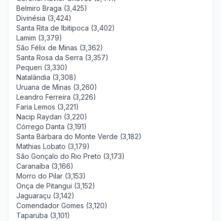
Belmiro Braga (3,425)
Divinésia (3,424)
Santa Rita de Ibitipoca (3,402)
Lamim (3,379)
São Félix de Minas (3,362)
Santa Rosa da Serra (3,357)
Pequeri (3,330)
Natalândia (3,308)
Uruana de Minas (3,260)
Leandro Ferreira (3,226)
Faria Lemos (3,221)
Nacip Raydan (3,220)
Córrego Danta (3,191)
Santa Bárbara do Monte Verde (3,182)
Mathias Lobato (3,179)
São Gonçalo do Rio Preto (3,173)
Caranaíba (3,166)
Morro do Pilar (3,153)
Onça de Pitangui (3,152)
Jaguaraçu (3,142)
Comendador Gomes (3,120)
Taparuba (3,101)