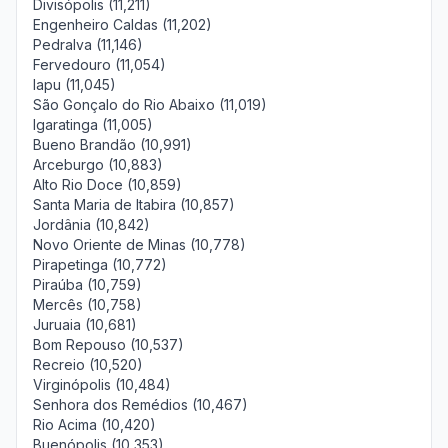
Divisópolis (11,211)
Engenheiro Caldas (11,202)
Pedralva (11,146)
Fervedouro (11,054)
Iapu (11,045)
São Gonçalo do Rio Abaixo (11,019)
Igaratinga (11,005)
Bueno Brandão (10,991)
Arceburgo (10,883)
Alto Rio Doce (10,859)
Santa Maria de Itabira (10,857)
Jordânia (10,842)
Novo Oriente de Minas (10,778)
Pirapetinga (10,772)
Piraúba (10,759)
Mercês (10,758)
Juruaia (10,681)
Bom Repouso (10,537)
Recreio (10,520)
Virginópolis (10,484)
Senhora dos Remédios (10,467)
Rio Acima (10,420)
Buenópolis (10,353)