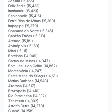
Joaíma (15,455)
Felixlândia (15,433)
Itanhandu (15,423)
Sabinópolis (15,416)
Entre Rios de Minas (15,380)
Itapagipe (15,379)
Chapada do Norte (15,345)
Capitão Enéas (15,313)
Areado (15,181)
Alvinópolis (15,169)
Miraí (15,111)
Botelhos (14,949)
Carmo de Minas (14,947)
Bom Jesus do Galho (14,862)
Montalvânia (14,747)
Santa Maria do Suaçuí (14,611)
Matias Barbosa (14,548)
Alterosa (14,517)
Brazópolis (14,410)
Rio Piracicaba (14,332)
Tarumirim (14,302)
Astolfo Dutra (14,270)
Guapé (14,258)