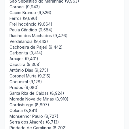
São Sebastião do Maranhão (9,963)
Coroaci (9,943)
Capim Branco (9,826)
Ferros (9,696)
Frei Inocêncio (9,664)
Paula Cândido (9,584)
Riacho dos Machados (9,476)
Verdelândia (9,443)
Cachoeira de Pajeú (9,442)
Carbonita (9,414)
Araújos (9,401)
Caputira (9,308)
Antônio Dias (9,275)
Coronel Murta (9,215)
Coqueiral (9,128)
Prados (9,080)
Santa Rita de Caldas (8,924)
Morada Nova de Minas (8,910)
Cordisburgo (8,897)
Coluna (8,841)
Monsenhor Paulo (8,727)
Serra dos Aimorés (8,713)
Piedade de Caratinga (8,702)