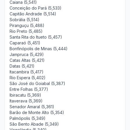
Caiana (5,541)
Conceição do Pará (5,533)
Capitão Andrade (5,514)
Sobrália (5,514)
Piranguçu (5,488)
Rio Preto (5,485)
Santa Rita do Itueto (5,457)
Caparaó (5,451)
Bonfinópolis de Minas (5,444)
Jampruca (5,429)
Catas Altas (5,421)
Datas (5,421)
Itacambira (5,417)
Rio Espera (5,402)
São José do Goiabal (5,387)
Entre Folhas (5,377)
Ibiracatu (5,369)
Itaverava (5,369)
Senador Amaral (5,361)
Barão de Monte Alto (5,354)
Palmópolis (5,349)
São Bento Abade (5,349)
Virgolândia (5,340)