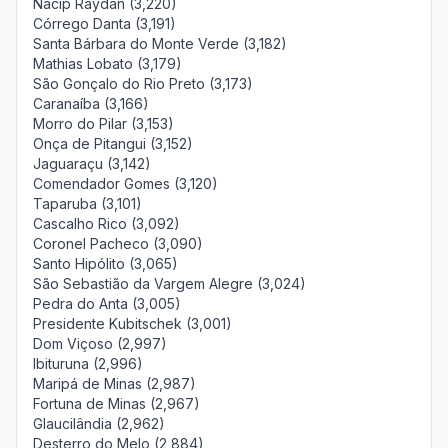
Nacip Raydan (3,220)
Córrego Danta (3,191)
Santa Bárbara do Monte Verde (3,182)
Mathias Lobato (3,179)
São Gonçalo do Rio Preto (3,173)
Caranaíba (3,166)
Morro do Pilar (3,153)
Onça de Pitangui (3,152)
Jaguaraçu (3,142)
Comendador Gomes (3,120)
Taparuba (3,101)
Cascalho Rico (3,092)
Coronel Pacheco (3,090)
Santo Hipólito (3,065)
São Sebastião da Vargem Alegre (3,024)
Pedra do Anta (3,005)
Presidente Kubitschek (3,001)
Dom Viçoso (2,997)
Ibituruna (2,996)
Maripá de Minas (2,987)
Fortuna de Minas (2,967)
Glaucilândia (2,962)
Desterro do Melo (2,884)