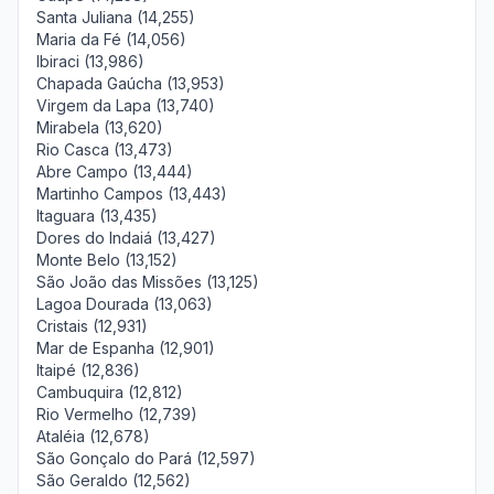
Santa Juliana (14,255)
Maria da Fé (14,056)
Ibiraci (13,986)
Chapada Gaúcha (13,953)
Virgem da Lapa (13,740)
Mirabela (13,620)
Rio Casca (13,473)
Abre Campo (13,444)
Martinho Campos (13,443)
Itaguara (13,435)
Dores do Indaiá (13,427)
Monte Belo (13,152)
São João das Missões (13,125)
Lagoa Dourada (13,063)
Cristais (12,931)
Mar de Espanha (12,901)
Itaipé (12,836)
Cambuquira (12,812)
Rio Vermelho (12,739)
Ataléia (12,678)
São Gonçalo do Pará (12,597)
São Geraldo (12,562)