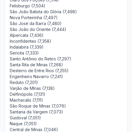
Felisburgo (7,504)
São João Batista do Glória (7,498)
Nova Porteirinha (7,497)
São José da Barra (7,480)
São João do Oriente (7,444)
Alpercata (7,436)
Inconfidentes (7,358)
Indaiabira (7,339)
Sericita (7,333)
Santo Antônio do Retiro (7,297)
Santa Rita de Minas (7,268)
Desterro de Entre Rios (7,255)
Engenheiro Navarro (7,241)
Reduto (7,201)
Varjão de MInas (7,138)
Delfinópolis (7,131)
Machacalis (7,111)
São Roque de Minas (7,076)
Santana da Vargem (7,073)
Guidoval (7,051)
Naque (7,051)
Central de Minas (7,046)