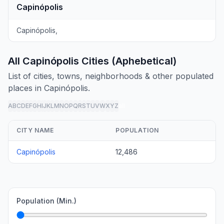
Capinópolis
Capinópolis,
All Capinópolis Cities (Aphebetical)
List of cities, towns, neighborhoods & other populated
places in Capinópolis.
A
B
C
D
E
F
G
H
I
J
K
L
M
N
O
P
Q
R
S
T
U
V
W
X
Y
Z
all
CITY NAME
POPULATION
Capinópolis
12,486
Population (Min.)