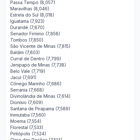
Passa Tempo (8,057)
Maravilhas (8,046)
Estrela do Sul (8,018)
Iguatama (7,923)
Durandé (7,870)
Senador Firmino (7,858)
Tombos (7,850)
São Vicente de Minas (7,815)
Baldim (7,803)
Curral de Dentro (7,799)
Jenipapo de Minas (7,738)
Belo Vale (7,719)
Jacuí (7,691)
Cônego Marinho (7,686)
Serrania (7,668)
Divinolândia de Minas (7,614)
Dionísio (7,609)
Santana de Pirapama (7,589)
Inimutaba (7,560)
Moema (7,554)
Florestal (7,533)
Pintópolis (7,524)
Claro dos Poções (7,514)