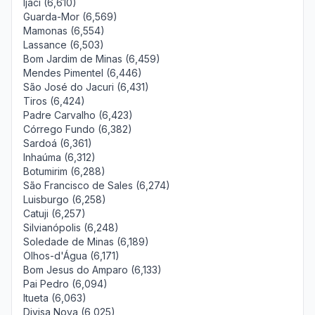
Ijaci (6,610)
Guarda-Mor (6,569)
Mamonas (6,554)
Lassance (6,503)
Bom Jardim de Minas (6,459)
Mendes Pimentel (6,446)
São José do Jacuri (6,431)
Tiros (6,424)
Padre Carvalho (6,423)
Córrego Fundo (6,382)
Sardoá (6,361)
Inhaúma (6,312)
Botumirim (6,288)
São Francisco de Sales (6,274)
Luisburgo (6,258)
Catuji (6,257)
Silvianópolis (6,248)
Soledade de Minas (6,189)
Olhos-d'Água (6,171)
Bom Jesus do Amparo (6,133)
Pai Pedro (6,094)
Itueta (6,063)
Divisa Nova (6,025)