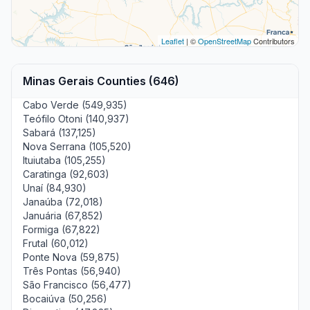
Leaflet
| ©
OpenStreetMap
Contributors
Minas Gerais Counties (646)
Cabo Verde (549,935)
Teófilo Otoni (140,937)
Sabará (137,125)
Nova Serrana (105,520)
Ituiutaba (105,255)
Caratinga (92,603)
Unaí (84,930)
Janaúba (72,018)
Januária (67,852)
Formiga (67,822)
Frutal (60,012)
Ponte Nova (59,875)
Três Pontas (56,940)
São Francisco (56,477)
Bocaiúva (50,256)