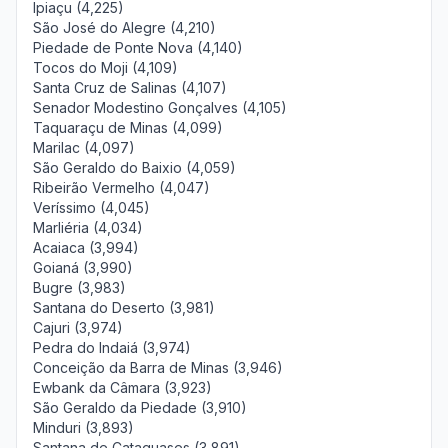
Ipiaçu (4,225)
São José do Alegre (4,210)
Piedade de Ponte Nova (4,140)
Tocos do Moji (4,109)
Santa Cruz de Salinas (4,107)
Senador Modestino Gonçalves (4,105)
Taquaraçu de Minas (4,099)
Marilac (4,097)
São Geraldo do Baixio (4,059)
Ribeirão Vermelho (4,047)
Veríssimo (4,045)
Marliéria (4,034)
Acaiaca (3,994)
Goianá (3,990)
Bugre (3,983)
Santana do Deserto (3,981)
Cajuri (3,974)
Pedra do Indaiá (3,974)
Conceição da Barra de Minas (3,946)
Ewbank da Câmara (3,923)
São Geraldo da Piedade (3,910)
Minduri (3,893)
Santana de Cataguases (3,891)