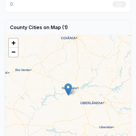
0
Go
County Cities on Map (1)
+
−