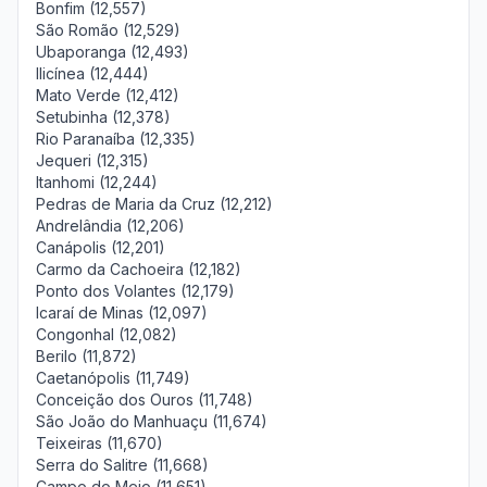
Bonfim (12,557)
São Romão (12,529)
Ubaporanga (12,493)
Ilicínea (12,444)
Mato Verde (12,412)
Setubinha (12,378)
Rio Paranaíba (12,335)
Jequeri (12,315)
Itanhomi (12,244)
Pedras de Maria da Cruz (12,212)
Andrelândia (12,206)
Canápolis (12,201)
Carmo da Cachoeira (12,182)
Ponto dos Volantes (12,179)
Icaraí de Minas (12,097)
Congonhal (12,082)
Berilo (11,872)
Caetanópolis (11,749)
Conceição dos Ouros (11,748)
São João do Manhuaçu (11,674)
Teixeiras (11,670)
Serra do Salitre (11,668)
Campo do Meio (11,651)