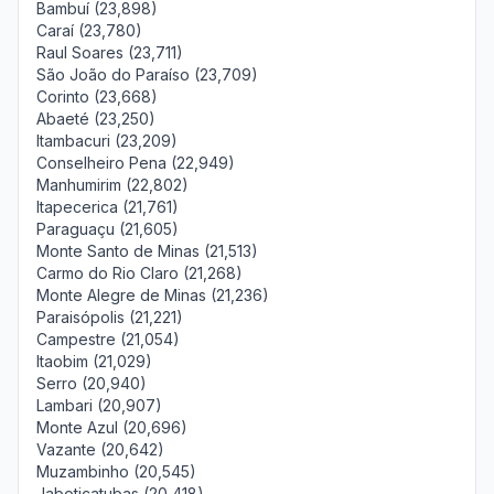
Bambuí (23,898)
Caraí (23,780)
Raul Soares (23,711)
São João do Paraíso (23,709)
Corinto (23,668)
Abaeté (23,250)
Itambacuri (23,209)
Conselheiro Pena (22,949)
Manhumirim (22,802)
Itapecerica (21,761)
Paraguaçu (21,605)
Monte Santo de Minas (21,513)
Carmo do Rio Claro (21,268)
Monte Alegre de Minas (21,236)
Paraisópolis (21,221)
Campestre (21,054)
Itaobim (21,029)
Serro (20,940)
Lambari (20,907)
Monte Azul (20,696)
Vazante (20,642)
Muzambinho (20,545)
Jaboticatubas (20,418)