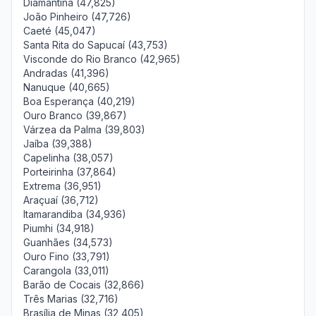
Diamantina (47,825)
João Pinheiro (47,726)
Caeté (45,047)
Santa Rita do Sapucaí (43,753)
Visconde do Rio Branco (42,965)
Andradas (41,396)
Nanuque (40,665)
Boa Esperança (40,219)
Ouro Branco (39,867)
Várzea da Palma (39,803)
Jaíba (39,388)
Capelinha (38,057)
Porteirinha (37,864)
Extrema (36,951)
Araçuaí (36,712)
Itamarandiba (34,936)
Piumhi (34,918)
Guanhães (34,573)
Ouro Fino (33,791)
Carangola (33,011)
Barão de Cocais (32,866)
Três Marias (32,716)
Brasília de Minas (32,405)