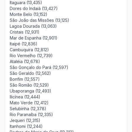
Itaguara (13,435)
Dores do Indaiá (13,427)
Monte Belo (13,152)
São João das Missões (13,125)
Lagoa Dourada (13,063)
Cristais (12,931)
Mar de Espanha (12,901)
Itaipé (12,836)
Cambuquira (12,812)
Rio Vermelho (12,739)
Ataléia (12,678)
São Gonçalo do Pará (12,597)
São Geraldo (12,562)
Bonfim (12,557)
São Romão (12,529)
Ubaporanga (12,493)
Ilicínea (12,444)
Mato Verde (12,412)
Setubinha (12,378)
Rio Paranaíba (12,335)
Jequeri (12,315)
Itanhomi (12,244)