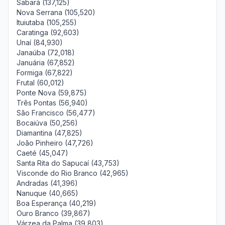
Sabará (137,125)
Nova Serrana (105,520)
Ituiutaba (105,255)
Caratinga (92,603)
Unaí (84,930)
Janaúba (72,018)
Januária (67,852)
Formiga (67,822)
Frutal (60,012)
Ponte Nova (59,875)
Três Pontas (56,940)
São Francisco (56,477)
Bocaiúva (50,256)
Diamantina (47,825)
João Pinheiro (47,726)
Caeté (45,047)
Santa Rita do Sapucaí (43,753)
Visconde do Rio Branco (42,965)
Andradas (41,396)
Nanuque (40,665)
Boa Esperança (40,219)
Ouro Branco (39,867)
Várzea da Palma (39,803)