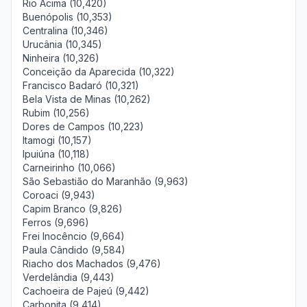
Rio Acima (10,420)
Buenópolis (10,353)
Centralina (10,346)
Urucânia (10,345)
Ninheira (10,326)
Conceição da Aparecida (10,322)
Francisco Badaró (10,321)
Bela Vista de Minas (10,262)
Rubim (10,256)
Dores de Campos (10,223)
Itamogi (10,157)
Ipuiúna (10,118)
Carneirinho (10,066)
São Sebastião do Maranhão (9,963)
Coroaci (9,943)
Capim Branco (9,826)
Ferros (9,696)
Frei Inocêncio (9,664)
Paula Cândido (9,584)
Riacho dos Machados (9,476)
Verdelândia (9,443)
Cachoeira de Pajeú (9,442)
Carbonita (9,414)