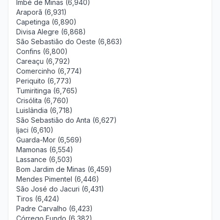
Imbé de Minas (6,940)
Araporã (6,931)
Capetinga (6,890)
Divisa Alegre (6,868)
São Sebastião do Oeste (6,863)
Confins (6,800)
Careaçu (6,792)
Comercinho (6,774)
Periquito (6,773)
Tumiritinga (6,765)
Crisólita (6,760)
Luislândia (6,718)
São Sebastião do Anta (6,627)
Ijaci (6,610)
Guarda-Mor (6,569)
Mamonas (6,554)
Lassance (6,503)
Bom Jardim de Minas (6,459)
Mendes Pimentel (6,446)
São José do Jacuri (6,431)
Tiros (6,424)
Padre Carvalho (6,423)
Córrego Fundo (6,382)