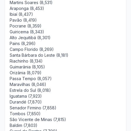
Martins Soares (8,531)
Araponga (8,453)
Ibiaí (8,437)
Pavão (8,419)
Pocrane (8,359)
Guiricema (8,343)
Alto Jequitibá (8,301)
Pains (8,296)
Campo Florido (8,269)
Santa Bárbara do Leste (8,181)
Riachinho (8,134)
Guimarânia (8,105)
Orizânia (8,079)
Passa Tempo (8,057)
Maravilhas (8,046)
Estrela do Sul (8,018)
Iguatama (7,923)
Durandé (7,870)
Senador Firmino (7,858)
Tombos (7,850)
São Vicente de Minas (7,815)
Baldim (7,803)