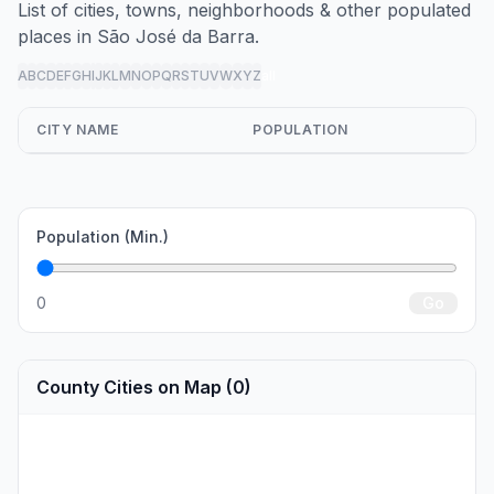
List of cities, towns, neighborhoods & other populated
places in São José da Barra.
A
B
C
D
E
F
G
H
I
J
K
L
M
N
O
P
Q
R
S
T
U
V
W
X
Y
Z
all
CITY NAME
POPULATION
Population (Min.)
0
Go
County Cities on Map (0)