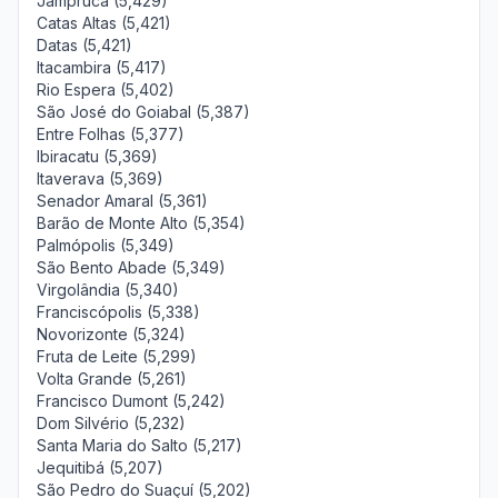
Jampruca (5,429)
Catas Altas (5,421)
Datas (5,421)
Itacambira (5,417)
Rio Espera (5,402)
São José do Goiabal (5,387)
Entre Folhas (5,377)
Ibiracatu (5,369)
Itaverava (5,369)
Senador Amaral (5,361)
Barão de Monte Alto (5,354)
Palmópolis (5,349)
São Bento Abade (5,349)
Virgolândia (5,340)
Franciscópolis (5,338)
Novorizonte (5,324)
Fruta de Leite (5,299)
Volta Grande (5,261)
Francisco Dumont (5,242)
Dom Silvério (5,232)
Santa Maria do Salto (5,217)
Jequitibá (5,207)
São Pedro do Suaçuí (5,202)