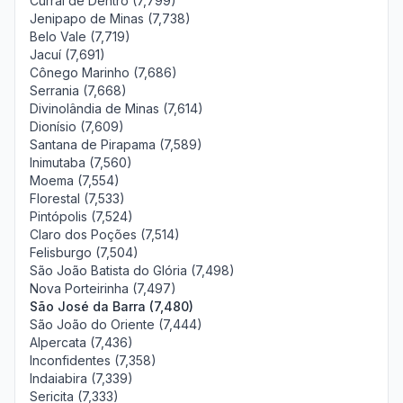
Curral de Dentro (7,799)
Jenipapo de Minas (7,738)
Belo Vale (7,719)
Jacuí (7,691)
Cônego Marinho (7,686)
Serrania (7,668)
Divinolândia de Minas (7,614)
Dionísio (7,609)
Santana de Pirapama (7,589)
Inimutaba (7,560)
Moema (7,554)
Florestal (7,533)
Pintópolis (7,524)
Claro dos Poções (7,514)
Felisburgo (7,504)
São João Batista do Glória (7,498)
Nova Porteirinha (7,497)
São José da Barra (7,480)
São João do Oriente (7,444)
Alpercata (7,436)
Inconfidentes (7,358)
Indaiabira (7,339)
Sericita (7,333)