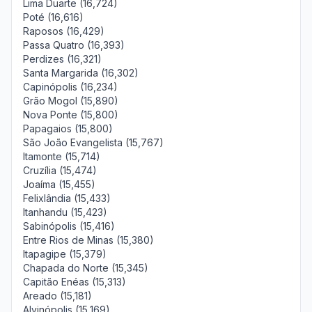
Lima Duarte (16,724)
Poté (16,616)
Raposos (16,429)
Passa Quatro (16,393)
Perdizes (16,321)
Santa Margarida (16,302)
Capinópolis (16,234)
Grão Mogol (15,890)
Nova Ponte (15,800)
Papagaios (15,800)
São João Evangelista (15,767)
Itamonte (15,714)
Cruzília (15,474)
Joaíma (15,455)
Felixlândia (15,433)
Itanhandu (15,423)
Sabinópolis (15,416)
Entre Rios de Minas (15,380)
Itapagipe (15,379)
Chapada do Norte (15,345)
Capitão Enéas (15,313)
Areado (15,181)
Alvinópolis (15,169)