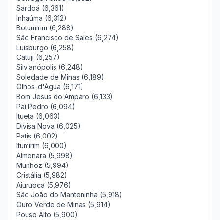
Sardoá (6,361)
Inhaúma (6,312)
Botumirim (6,288)
São Francisco de Sales (6,274)
Luisburgo (6,258)
Catuji (6,257)
Silvianópolis (6,248)
Soledade de Minas (6,189)
Olhos-d'Água (6,171)
Bom Jesus do Amparo (6,133)
Pai Pedro (6,094)
Itueta (6,063)
Divisa Nova (6,025)
Patis (6,002)
Itumirim (6,000)
Almenara (5,998)
Munhoz (5,994)
Cristália (5,982)
Aiuruoca (5,976)
São João do Manteninha (5,918)
Ouro Verde de Minas (5,914)
Pouso Alto (5,900)