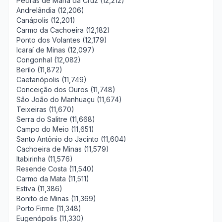
Pedras de Maria da Cruz (12,212)
Andrelândia (12,206)
Canápolis (12,201)
Carmo da Cachoeira (12,182)
Ponto dos Volantes (12,179)
Icaraí de Minas (12,097)
Congonhal (12,082)
Berilo (11,872)
Caetanópolis (11,749)
Conceição dos Ouros (11,748)
São João do Manhuaçu (11,674)
Teixeiras (11,670)
Serra do Salitre (11,668)
Campo do Meio (11,651)
Santo Antônio do Jacinto (11,604)
Cachoeira de Minas (11,579)
Itabirinha (11,576)
Resende Costa (11,540)
Carmo da Mata (11,511)
Estiva (11,386)
Bonito de Minas (11,369)
Porto Firme (11,348)
Eugenópolis (11,330)