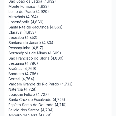
São João da Lagoa (4,932)
Monte Formoso (4,923)
Leme do Prado (4,920)
Miravânia (4,914)
Josenópolis (4,889)
Santa Rita de Jacutinga (4,863)
Claraval (4,853)
Jeceaba (4,852)
Santana do Jacaré (4,834)
Ressaquinha (4,817)
Serranópolis de Minas (4,809)
São Francisco do Glória (4,800)
Jesuânia (4,780)
Braúnas (4,769)
Bandeira (4,766)
Berizal (4,764)
Vargem Grande do Rio Pardo (4,733)
Natércia (4,728)
Joaquim Felício (4,727)
Santa Cruz do Escalvado (4,725)
Espírito Santo do Dourado (4,710)
Felício dos Santos (4,704)
Amparo da Serra (4,678)