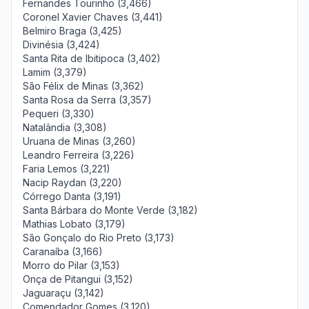
Fernandes Tourinho (3,466)
Coronel Xavier Chaves (3,441)
Belmiro Braga (3,425)
Divinésia (3,424)
Santa Rita de Ibitipoca (3,402)
Lamim (3,379)
São Félix de Minas (3,362)
Santa Rosa da Serra (3,357)
Pequeri (3,330)
Natalândia (3,308)
Uruana de Minas (3,260)
Leandro Ferreira (3,226)
Faria Lemos (3,221)
Nacip Raydan (3,220)
Córrego Danta (3,191)
Santa Bárbara do Monte Verde (3,182)
Mathias Lobato (3,179)
São Gonçalo do Rio Preto (3,173)
Caranaíba (3,166)
Morro do Pilar (3,153)
Onça de Pitangui (3,152)
Jaguaraçu (3,142)
Comendador Gomes (3,120)