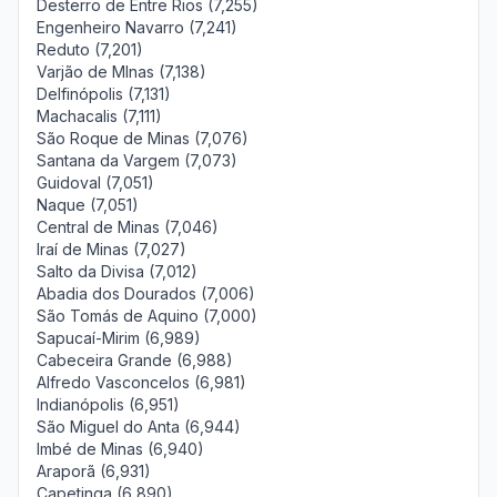
Desterro de Entre Rios (7,255)
Engenheiro Navarro (7,241)
Reduto (7,201)
Varjão de MInas (7,138)
Delfinópolis (7,131)
Machacalis (7,111)
São Roque de Minas (7,076)
Santana da Vargem (7,073)
Guidoval (7,051)
Naque (7,051)
Central de Minas (7,046)
Iraí de Minas (7,027)
Salto da Divisa (7,012)
Abadia dos Dourados (7,006)
São Tomás de Aquino (7,000)
Sapucaí-Mirim (6,989)
Cabeceira Grande (6,988)
Alfredo Vasconcelos (6,981)
Indianópolis (6,951)
São Miguel do Anta (6,944)
Imbé de Minas (6,940)
Araporã (6,931)
Capetinga (6,890)