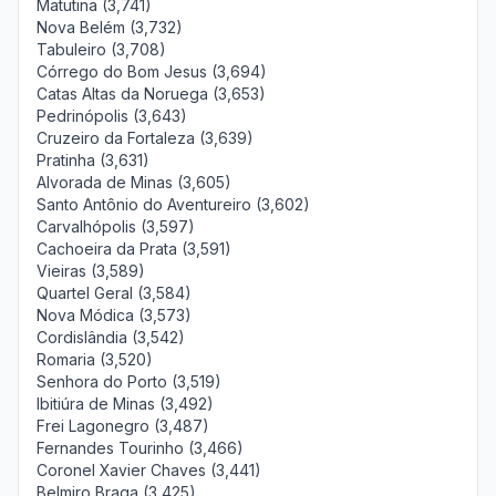
Matutina (3,741)
Nova Belém (3,732)
Tabuleiro (3,708)
Córrego do Bom Jesus (3,694)
Catas Altas da Noruega (3,653)
Pedrinópolis (3,643)
Cruzeiro da Fortaleza (3,639)
Pratinha (3,631)
Alvorada de Minas (3,605)
Santo Antônio do Aventureiro (3,602)
Carvalhópolis (3,597)
Cachoeira da Prata (3,591)
Vieiras (3,589)
Quartel Geral (3,584)
Nova Módica (3,573)
Cordislândia (3,542)
Romaria (3,520)
Senhora do Porto (3,519)
Ibitiúra de Minas (3,492)
Frei Lagonegro (3,487)
Fernandes Tourinho (3,466)
Coronel Xavier Chaves (3,441)
Belmiro Braga (3,425)