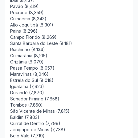
Ibiaí (8,437)
Pavão (8,419)
Pocrane (8,359)
Guiricema (8,343)
Alto Jequitibá (8,301)
Pains (8,296)
Campo Florido (8,269)
Santa Bárbara do Leste (8,181)
Riachinho (8,134)
Guimarânia (8,105)
Orizânia (8,079)
Passa Tempo (8,057)
Maravilhas (8,046)
Estrela do Sul (8,018)
Iguatama (7,923)
Durandé (7,870)
Senador Firmino (7,858)
Tombos (7,850)
São Vicente de Minas (7,815)
Baldim (7,803)
Curral de Dentro (7,799)
Jenipapo de Minas (7,738)
Belo Vale (7,719)