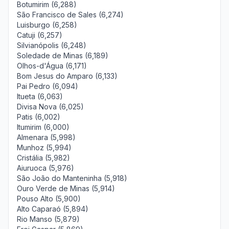
Botumirim (6,288)
São Francisco de Sales (6,274)
Luisburgo (6,258)
Catuji (6,257)
Silvianópolis (6,248)
Soledade de Minas (6,189)
Olhos-d'Água (6,171)
Bom Jesus do Amparo (6,133)
Pai Pedro (6,094)
Itueta (6,063)
Divisa Nova (6,025)
Patis (6,002)
Itumirim (6,000)
Almenara (5,998)
Munhoz (5,994)
Cristália (5,982)
Aiuruoca (5,976)
São João do Manteninha (5,918)
Ouro Verde de Minas (5,914)
Pouso Alto (5,900)
Alto Caparaó (5,894)
Rio Manso (5,879)