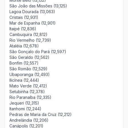
Monte Belo (13,152)
São João das Missões (13,125)
Lagoa Dourada (13,063)
Cristais (12,931)
Mar de Espanha (12,901)
Itaipé (12,836)
Cambuquira (12,812)
Rio Vermelho (12,739)
Ataléia (12,678)
São Gonçalo do Pará (12,597)
São Geraldo (12,562)
Bonfim (12,557)
São Romão (12,529)
Ubaporanga (12,493)
Ilicínea (12,444)
Mato Verde (12,412)
Setubinha (12,378)
Rio Paranaíba (12,335)
Jequeri (12,315)
Itanhomi (12,244)
Pedras de Maria da Cruz (12,212)
Andrelândia (12,206)
Canápolis (12,201)