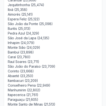
Carandaí (25,669)
Jequitinhonha (25,474)
Ibiá (25,358)
Aimorés (25,141)
Espera Feliz (25,122)
São João da Ponte (25,098)
Buritis (25,013)
Pedra Azul (24,329)
São José da Lapa (24,135)
Inhapim (24,079)
Monte Sião (24,029)
Bambuí (23,898)
Caraí (23,780)
Raul Soares (23,711)
São João do Paraíso (23,709)
Corinto (23,668)
Abaeté (23,250)
Itambacuri (23,209)
Conselheiro Pena (22,949)
Manhumirim (22,802)
Itapecerica (21,761)
Paraguaçu (21,605)
Monte Santo de Minas (21,513)