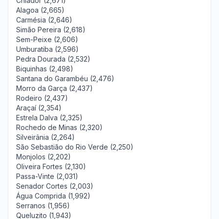
Chiador (2,671)
Alagoa (2,665)
Carmésia (2,646)
Simão Pereira (2,618)
Sem-Peixe (2,606)
Umburatiba (2,596)
Pedra Dourada (2,532)
Biquinhas (2,498)
Santana do Garambéu (2,476)
Morro da Garça (2,437)
Rodeiro (2,437)
Araçaí (2,354)
Estrela Dalva (2,325)
Rochedo de Minas (2,320)
Silveirânia (2,264)
São Sebastião do Rio Verde (2,250)
Monjolos (2,202)
Oliveira Fortes (2,130)
Passa-Vinte (2,031)
Senador Cortes (2,003)
Água Comprida (1,992)
Serranos (1,956)
Queluzito (1,943)