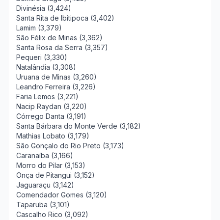
Divinésia (3,424)
Santa Rita de Ibitipoca (3,402)
Lamim (3,379)
São Félix de Minas (3,362)
Santa Rosa da Serra (3,357)
Pequeri (3,330)
Natalândia (3,308)
Uruana de Minas (3,260)
Leandro Ferreira (3,226)
Faria Lemos (3,221)
Nacip Raydan (3,220)
Córrego Danta (3,191)
Santa Bárbara do Monte Verde (3,182)
Mathias Lobato (3,179)
São Gonçalo do Rio Preto (3,173)
Caranaíba (3,166)
Morro do Pilar (3,153)
Onça de Pitangui (3,152)
Jaguaraçu (3,142)
Comendador Gomes (3,120)
Taparuba (3,101)
Cascalho Rico (3,092)