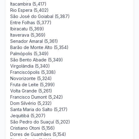
Itacambira (5,417)
Rio Espera (5,402)
São José do Goiabal (5,387)
Entre Folhas (5,377)
Ibiracatu (5,369)
Itaverava (5,369)
Senador Amaral (5,361)
Barão de Monte Alto (5,354)
Palmópolis (5,349)
São Bento Abade (5,349)
Virgolândia (5,340)
Franciscópolis (5,338)
Novorizonte (5,324)
Fruta de Leite (5,299)
Volta Grande (5,261)
Francisco Dumont (5,242)
Dom Silvério (5,232)
Santa Maria do Salto (5,217)
Jequitibá (5,207)
São Pedro do Suaçuí (5,202)
Cristiano Otoni (5,156)
Dores de Guanhães (5,154)