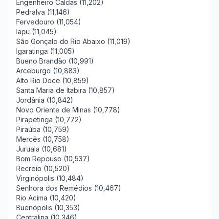
Engenheiro Caldas (11,202)
Pedralva (11,146)
Fervedouro (11,054)
Iapu (11,045)
São Gonçalo do Rio Abaixo (11,019)
Igaratinga (11,005)
Bueno Brandão (10,991)
Arceburgo (10,883)
Alto Rio Doce (10,859)
Santa Maria de Itabira (10,857)
Jordânia (10,842)
Novo Oriente de Minas (10,778)
Pirapetinga (10,772)
Piraúba (10,759)
Mercês (10,758)
Juruaia (10,681)
Bom Repouso (10,537)
Recreio (10,520)
Virginópolis (10,484)
Senhora dos Remédios (10,467)
Rio Acima (10,420)
Buenópolis (10,353)
Centralina (10,346)