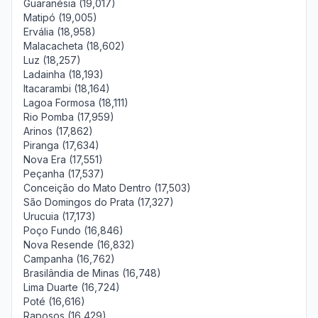
Guaranésia (19,017)
Matipó (19,005)
Ervália (18,958)
Malacacheta (18,602)
Luz (18,257)
Ladainha (18,193)
Itacarambi (18,164)
Lagoa Formosa (18,111)
Rio Pomba (17,959)
Arinos (17,862)
Piranga (17,634)
Nova Era (17,551)
Peçanha (17,537)
Conceição do Mato Dentro (17,503)
São Domingos do Prata (17,327)
Urucuia (17,173)
Poço Fundo (16,846)
Nova Resende (16,832)
Campanha (16,762)
Brasilândia de Minas (16,748)
Lima Duarte (16,724)
Poté (16,616)
Raposos (16,429)