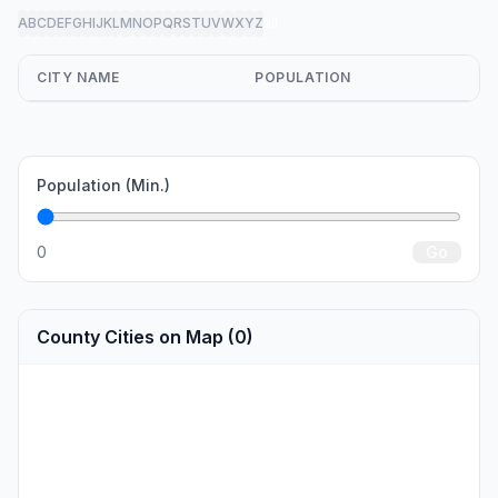
A
B
C
D
E
F
G
H
I
J
K
L
M
N
O
P
Q
R
S
T
U
V
W
X
Y
Z
all
CITY NAME
POPULATION
Population (Min.)
0
Go
County Cities on Map (0)