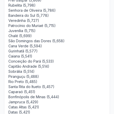
Frei Gaspar (5,869)
Rubelita (5,798)
Senhora de Oliveira (5,786)
Bandeira do Sul (5,778)
Veredinha (5,727)
Patrocínio do Muriaé (5,715)
Juvenília (5,715)
Chalé (5,699)
São Domingos das Dores (5,658)
Cana Verde (5,594)
Gurinhatã (5,577)
Caiana (5,541)
Conceição do Pará (5,533)
Capitão Andrade (5,514)
Sobrália (5,514)
Piranguçu (5,488)
Rio Preto (5,485)
Santa Rita do Itueto (5,457)
Caparaó (5,451)
Bonfinópolis de Minas (5,444)
Jampruca (5,429)
Catas Altas (5,421)
Datas (5,421)