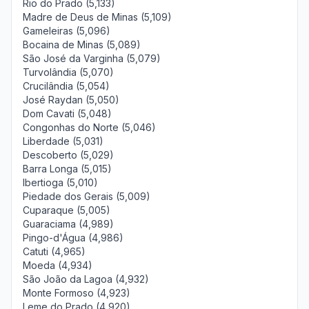
Rio do Prado (5,133)
Madre de Deus de Minas (5,109)
Gameleiras (5,096)
Bocaina de Minas (5,089)
São José da Varginha (5,079)
Turvolândia (5,070)
Crucilândia (5,054)
José Raydan (5,050)
Dom Cavati (5,048)
Congonhas do Norte (5,046)
Liberdade (5,031)
Descoberto (5,029)
Barra Longa (5,015)
Ibertioga (5,010)
Piedade dos Gerais (5,009)
Cuparaque (5,005)
Guaraciama (4,989)
Pingo-d'Água (4,986)
Catuti (4,965)
Moeda (4,934)
São João da Lagoa (4,932)
Monte Formoso (4,923)
Leme do Prado (4,920)