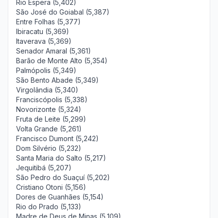
Rio Espera (5,402)
São José do Goiabal (5,387)
Entre Folhas (5,377)
Ibiracatu (5,369)
Itaverava (5,369)
Senador Amaral (5,361)
Barão de Monte Alto (5,354)
Palmópolis (5,349)
São Bento Abade (5,349)
Virgolândia (5,340)
Franciscópolis (5,338)
Novorizonte (5,324)
Fruta de Leite (5,299)
Volta Grande (5,261)
Francisco Dumont (5,242)
Dom Silvério (5,232)
Santa Maria do Salto (5,217)
Jequitibá (5,207)
São Pedro do Suaçuí (5,202)
Cristiano Otoni (5,156)
Dores de Guanhães (5,154)
Rio do Prado (5,133)
Madre de Deus de Minas (5,109)