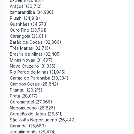
Extrema (36,951)
Araçuaí (36,712)
Itamarandiba (34,936)
Piumhi (34,918)
Guanhães (34,573)
Ouro Fino (33,791)
Carangola (33,011)
Barão de Cocais (32,866)
Três Marias (32,716)
Brasília de Minas (32,405)
Minas Novas (31,497)
Novo Cruzeiro (31,335)
Rio Pardo de Minas (31,045)
Carmo do Paranaíba (30,334)
Campos Gerais (28,842)
Pitangui (28,215)
Prata (28,017)
Coromandel (27,966)
Nepomuceno (26,826)
Coração de Jesus (26,611)
São João Nepomuceno (26,447)
Carandaí (25,669)
Jequitinhonha (25,474)