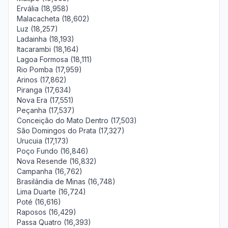
Ervália (18,958)
Malacacheta (18,602)
Luz (18,257)
Ladainha (18,193)
Itacarambi (18,164)
Lagoa Formosa (18,111)
Rio Pomba (17,959)
Arinos (17,862)
Piranga (17,634)
Nova Era (17,551)
Peçanha (17,537)
Conceição do Mato Dentro (17,503)
São Domingos do Prata (17,327)
Urucuia (17,173)
Poço Fundo (16,846)
Nova Resende (16,832)
Campanha (16,762)
Brasilândia de Minas (16,748)
Lima Duarte (16,724)
Poté (16,616)
Raposos (16,429)
Passa Quatro (16,393)