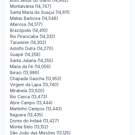
Bom Jesus do Galho (14,862)
Montalvânia (14,747)
Santa Maria do Suaçuí (14,611)
Matias Barbosa (14,548)
Alterosa (14,517)
Brazópolis (14,410)
Rio Piracicaba (14,332)
Tarumirim (14,302)
Astolfo Dutra (14,270)
Guapé (14,258)
Santa Juliana (14,255)
Maria da Fé (14,056)
Ibiraci (13,986)
Chapada Gaúcha (13,953)
Virgem da Lapa (13,740)
Mirabela (13,620)
Rio Casca (13,473)
Abre Campo (13,444)
Martinho Campos (13,443)
Itaguara (13,435)
Dores do Indaiá (13,427)
Monte Belo (13,152)
São João das Missões (13,125)