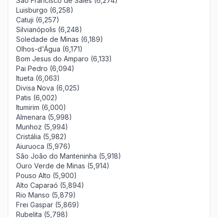
São Francisco de Sales (6,274)
Luisburgo (6,258)
Catuji (6,257)
Silvianópolis (6,248)
Soledade de Minas (6,189)
Olhos-d'Água (6,171)
Bom Jesus do Amparo (6,133)
Pai Pedro (6,094)
Itueta (6,063)
Divisa Nova (6,025)
Patis (6,002)
Itumirim (6,000)
Almenara (5,998)
Munhoz (5,994)
Cristália (5,982)
Aiuruoca (5,976)
São João do Manteninha (5,918)
Ouro Verde de Minas (5,914)
Pouso Alto (5,900)
Alto Caparaó (5,894)
Rio Manso (5,879)
Frei Gaspar (5,869)
Rubelita (5,798)