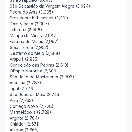
Santo Hipólito (3,065)
São Sebastião da Vargem Alegre (3,024)
Pedra do Anta (3,005)
Presidente Kubitschek (3,001)
Dom Viçoso (2,997)
Ibituruna (2,996)
Maripá de Minas (2,987)
Fortuna de Minas (2,967)
Glaucilândia (2,962)
Desterro do Melo (2,884)
Arapuá (2,835)
Conceição das Pedras (2,813)
Olímpio Noronha (2,809)
São José do Mantimento (2,806)
Arantina (2,787)
Ingaí (2,776)
São João da Mata (2,746)
Piau (2,733)
Córrego Novo (2,728)
Marmelópolis (2,728)
Argirita (2,704)
Chiador (2,671)
Alagoa (2,665)