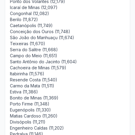
Ponto dos Volantes (12,179)
Icaraí de Minas (12,097)
Congonhal (12,082)
Berilo (11,872)
Caetanópolis (11,749)
Conceição dos Ouros (11,748)
São João do Manhuaçu (11,674)
Teixeiras (11,670)
Serra do Salitre (11,668)
Campo do Meio (11,651)
Santo Antônio do Jacinto (11,604)
Cachoeira de Minas (11,579)
Itabirinha (11,576)
Resende Costa (11,540)
Carmo da Mata (11,511)
Estiva (11,386)
Bonito de Minas (11,369)
Porto Firme (11,348)
Eugenópolis (11,330)
Matias Cardoso (11,260)
Divisópolis (11,211)
Engenheiro Caldas (11,202)
Pedralva (11,146)