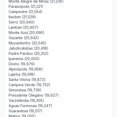
Monte Alegre de Minas (21,236)
Paraisópolis (21,221)
Campestre (21,054)
Itaobim (21,029)
Serro (20,940)
Lambari (20,907)
Monte Azul (20,696)
Vazante (20,642)
Muzambinho (20,545)
Jaboticatubas (20,418)
Padre Paraíso (20,252)
Ipanema (20,000)
Divino (19,976)
Alpinópolis (19,958)
Lajinha (19,918)
Santa Vitória (19,872)
Campina Verde (19,752)
Simonésia (19,736)
Presidente Olegário (19,627)
Varzelândia (19,305)
Águas Formosas (19,247)
Guaranésia (19,017)
Matipó (19,005)