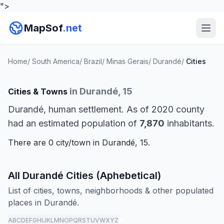
">
MapSof
.net
Home
/
South America
/
Brazil
/
Minas Gerais
/
Durandé
/
Cities
in Durandé, 15
Cities & Towns
Durandé, human settlement. As of 2020 county
had an estimated population of
7,870
inhabitants.
There are 0 city/town in Durandé, 15.
All Durandé Cities (Aphebetical)
List of cities, towns, neighborhoods & other populated
places in Durandé.
A
B
C
D
E
F
G
H
I
J
K
L
M
N
O
P
Q
R
S
T
U
V
W
X
Y
Z
all