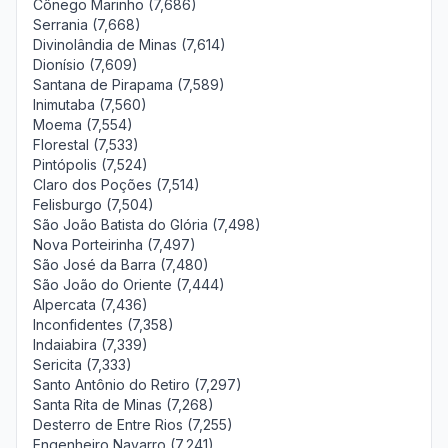
Cônego Marinho (7,686)
Serrania (7,668)
Divinolândia de Minas (7,614)
Dionísio (7,609)
Santana de Pirapama (7,589)
Inimutaba (7,560)
Moema (7,554)
Florestal (7,533)
Pintópolis (7,524)
Claro dos Poções (7,514)
Felisburgo (7,504)
São João Batista do Glória (7,498)
Nova Porteirinha (7,497)
São José da Barra (7,480)
São João do Oriente (7,444)
Alpercata (7,436)
Inconfidentes (7,358)
Indaiabira (7,339)
Sericita (7,333)
Santo Antônio do Retiro (7,297)
Santa Rita de Minas (7,268)
Desterro de Entre Rios (7,255)
Engenheiro Navarro (7,241)