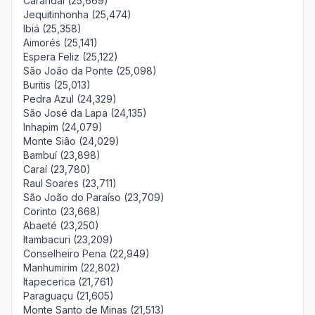
Carandaí (25,669)
Jequitinhonha (25,474)
Ibiá (25,358)
Aimorés (25,141)
Espera Feliz (25,122)
São João da Ponte (25,098)
Buritis (25,013)
Pedra Azul (24,329)
São José da Lapa (24,135)
Inhapim (24,079)
Monte Sião (24,029)
Bambuí (23,898)
Caraí (23,780)
Raul Soares (23,711)
São João do Paraíso (23,709)
Corinto (23,668)
Abaeté (23,250)
Itambacuri (23,209)
Conselheiro Pena (22,949)
Manhumirim (22,802)
Itapecerica (21,761)
Paraguaçu (21,605)
Monte Santo de Minas (21,513)