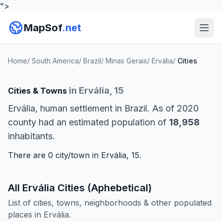
">
MapSof
.net
Home
/
South America
/
Brazil
/
Minas Gerais
/
Ervália
/
Cities
in Ervália, 15
Cities & Towns
Ervália, human settlement in Brazil. As of 2020
county had an estimated population of
18,958
inhabitants.
There are 0 city/town in Ervália, 15.
All Ervália Cities (Aphebetical)
List of cities, towns, neighborhoods & other populated
places in Ervália.