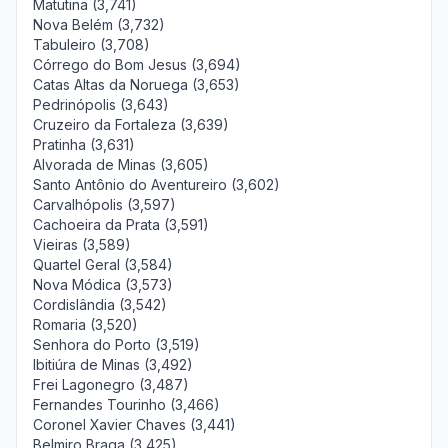
Matutina (3,741)
Nova Belém (3,732)
Tabuleiro (3,708)
Córrego do Bom Jesus (3,694)
Catas Altas da Noruega (3,653)
Pedrinópolis (3,643)
Cruzeiro da Fortaleza (3,639)
Pratinha (3,631)
Alvorada de Minas (3,605)
Santo Antônio do Aventureiro (3,602)
Carvalhópolis (3,597)
Cachoeira da Prata (3,591)
Vieiras (3,589)
Quartel Geral (3,584)
Nova Módica (3,573)
Cordislândia (3,542)
Romaria (3,520)
Senhora do Porto (3,519)
Ibitiúra de Minas (3,492)
Frei Lagonegro (3,487)
Fernandes Tourinho (3,466)
Coronel Xavier Chaves (3,441)
Belmiro Braga (3,425)