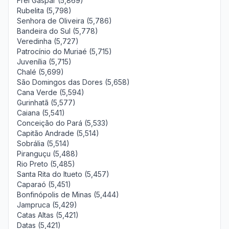
Frei Gaspar (5,869)
Rubelita (5,798)
Senhora de Oliveira (5,786)
Bandeira do Sul (5,778)
Veredinha (5,727)
Patrocínio do Muriaé (5,715)
Juvenília (5,715)
Chalé (5,699)
São Domingos das Dores (5,658)
Cana Verde (5,594)
Gurinhatã (5,577)
Caiana (5,541)
Conceição do Pará (5,533)
Capitão Andrade (5,514)
Sobrália (5,514)
Piranguçu (5,488)
Rio Preto (5,485)
Santa Rita do Itueto (5,457)
Caparaó (5,451)
Bonfinópolis de Minas (5,444)
Jampruca (5,429)
Catas Altas (5,421)
Datas (5,421)