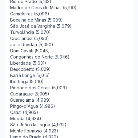
Rio do Prado (5,133)
Madre de Deus de Minas (5,109)
Gameleiras (5,096)
Bocaina de Minas (5,089)
São José da Varginha (5,079)
Turvolândia (5,070)
Crucilândia (5,054)
José Raydan (5,050)
Dom Cavati (5,048)
Congonhas do Norte (5,046)
Liberdade (5,031)
Descoberto (5,029)
Barra Longa (5,015)
Ibertioga (5,010)
Piedade dos Gerais (5,009)
Cuparaque (5,005)
Guaraciama (4,989)
Pingo-d'Água (4,986)
Catuti (4,965)
Moeda (4,934)
São João da Lagoa (4,932)
Monte Formoso (4,923)
Leme do Prado (4,920)