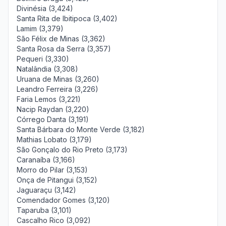
Divinésia (3,424)
Santa Rita de Ibitipoca (3,402)
Lamim (3,379)
São Félix de Minas (3,362)
Santa Rosa da Serra (3,357)
Pequeri (3,330)
Natalândia (3,308)
Uruana de Minas (3,260)
Leandro Ferreira (3,226)
Faria Lemos (3,221)
Nacip Raydan (3,220)
Córrego Danta (3,191)
Santa Bárbara do Monte Verde (3,182)
Mathias Lobato (3,179)
São Gonçalo do Rio Preto (3,173)
Caranaíba (3,166)
Morro do Pilar (3,153)
Onça de Pitangui (3,152)
Jaguaraçu (3,142)
Comendador Gomes (3,120)
Taparuba (3,101)
Cascalho Rico (3,092)