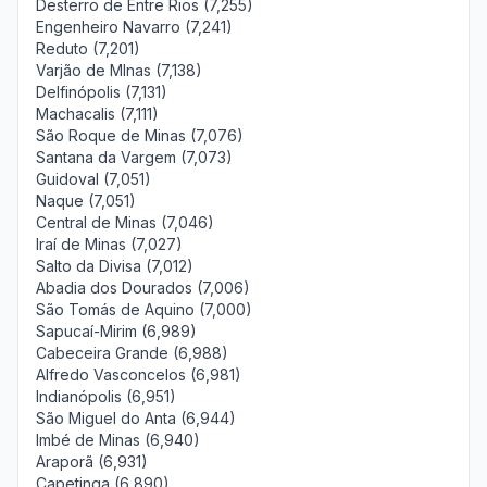
Desterro de Entre Rios (7,255)
Engenheiro Navarro (7,241)
Reduto (7,201)
Varjão de MInas (7,138)
Delfinópolis (7,131)
Machacalis (7,111)
São Roque de Minas (7,076)
Santana da Vargem (7,073)
Guidoval (7,051)
Naque (7,051)
Central de Minas (7,046)
Iraí de Minas (7,027)
Salto da Divisa (7,012)
Abadia dos Dourados (7,006)
São Tomás de Aquino (7,000)
Sapucaí-Mirim (6,989)
Cabeceira Grande (6,988)
Alfredo Vasconcelos (6,981)
Indianópolis (6,951)
São Miguel do Anta (6,944)
Imbé de Minas (6,940)
Araporã (6,931)
Capetinga (6,890)