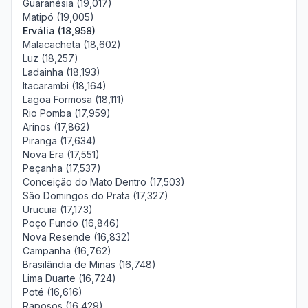
Guaranésia (19,017)
Matipó (19,005)
Ervália (18,958)
Malacacheta (18,602)
Luz (18,257)
Ladainha (18,193)
Itacarambi (18,164)
Lagoa Formosa (18,111)
Rio Pomba (17,959)
Arinos (17,862)
Piranga (17,634)
Nova Era (17,551)
Peçanha (17,537)
Conceição do Mato Dentro (17,503)
São Domingos do Prata (17,327)
Urucuia (17,173)
Poço Fundo (16,846)
Nova Resende (16,832)
Campanha (16,762)
Brasilândia de Minas (16,748)
Lima Duarte (16,724)
Poté (16,616)
Raposos (16,429)