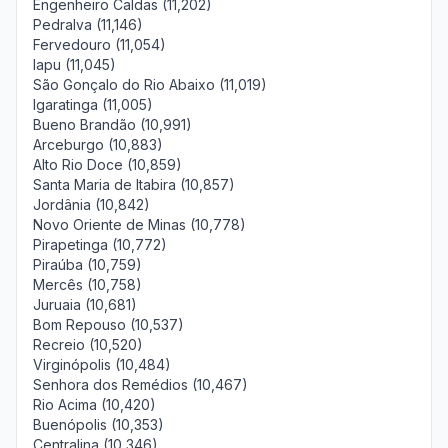
Engenheiro Caldas (11,202)
Pedralva (11,146)
Fervedouro (11,054)
Iapu (11,045)
São Gonçalo do Rio Abaixo (11,019)
Igaratinga (11,005)
Bueno Brandão (10,991)
Arceburgo (10,883)
Alto Rio Doce (10,859)
Santa Maria de Itabira (10,857)
Jordânia (10,842)
Novo Oriente de Minas (10,778)
Pirapetinga (10,772)
Piraúba (10,759)
Mercês (10,758)
Juruaia (10,681)
Bom Repouso (10,537)
Recreio (10,520)
Virginópolis (10,484)
Senhora dos Remédios (10,467)
Rio Acima (10,420)
Buenópolis (10,353)
Centralina (10,346)