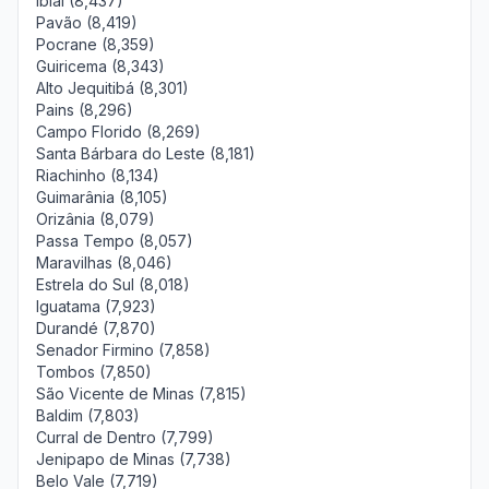
Ibiaí (8,437)
Pavão (8,419)
Pocrane (8,359)
Guiricema (8,343)
Alto Jequitibá (8,301)
Pains (8,296)
Campo Florido (8,269)
Santa Bárbara do Leste (8,181)
Riachinho (8,134)
Guimarânia (8,105)
Orizânia (8,079)
Passa Tempo (8,057)
Maravilhas (8,046)
Estrela do Sul (8,018)
Iguatama (7,923)
Durandé (7,870)
Senador Firmino (7,858)
Tombos (7,850)
São Vicente de Minas (7,815)
Baldim (7,803)
Curral de Dentro (7,799)
Jenipapo de Minas (7,738)
Belo Vale (7,719)