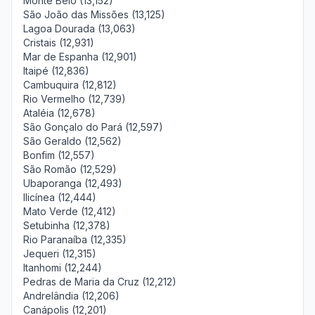
Monte Belo (13,152)
São João das Missões (13,125)
Lagoa Dourada (13,063)
Cristais (12,931)
Mar de Espanha (12,901)
Itaipé (12,836)
Cambuquira (12,812)
Rio Vermelho (12,739)
Ataléia (12,678)
São Gonçalo do Pará (12,597)
São Geraldo (12,562)
Bonfim (12,557)
São Romão (12,529)
Ubaporanga (12,493)
Ilicínea (12,444)
Mato Verde (12,412)
Setubinha (12,378)
Rio Paranaíba (12,335)
Jequeri (12,315)
Itanhomi (12,244)
Pedras de Maria da Cruz (12,212)
Andrelândia (12,206)
Canápolis (12,201)