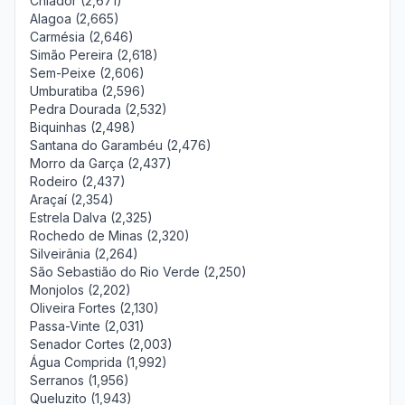
Chiador (2,671)
Alagoa (2,665)
Carmésia (2,646)
Simão Pereira (2,618)
Sem-Peixe (2,606)
Umburatiba (2,596)
Pedra Dourada (2,532)
Biquinhas (2,498)
Santana do Garambéu (2,476)
Morro da Garça (2,437)
Rodeiro (2,437)
Araçaí (2,354)
Estrela Dalva (2,325)
Rochedo de Minas (2,320)
Silveirânia (2,264)
São Sebastião do Rio Verde (2,250)
Monjolos (2,202)
Oliveira Fortes (2,130)
Passa-Vinte (2,031)
Senador Cortes (2,003)
Água Comprida (1,992)
Serranos (1,956)
Queluzito (1,943)