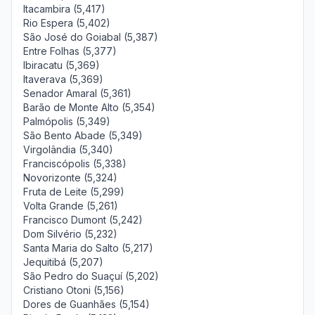
Itacambira (5,417)
Rio Espera (5,402)
São José do Goiabal (5,387)
Entre Folhas (5,377)
Ibiracatu (5,369)
Itaverava (5,369)
Senador Amaral (5,361)
Barão de Monte Alto (5,354)
Palmópolis (5,349)
São Bento Abade (5,349)
Virgolândia (5,340)
Franciscópolis (5,338)
Novorizonte (5,324)
Fruta de Leite (5,299)
Volta Grande (5,261)
Francisco Dumont (5,242)
Dom Silvério (5,232)
Santa Maria do Salto (5,217)
Jequitibá (5,207)
São Pedro do Suaçuí (5,202)
Cristiano Otoni (5,156)
Dores de Guanhães (5,154)