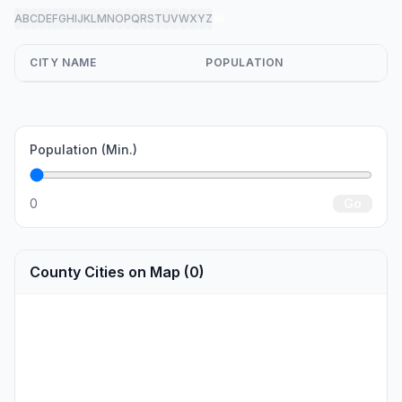
A
B
C
D
E
F
G
H
I
J
K
L
M
N
O
P
Q
R
S
T
U
V
W
X
Y
Z
all
CITY NAME
POPULATION
Population (Min.)
0
Go
County Cities on Map (0)