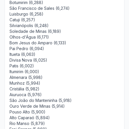
Botumirim (6,288)
São Francisco de Sales (6,274)
Luisburgo (6,258)
Catuji (6,257)
Silvianópolis (6,248)
Soledade de Minas (6,189)
Olhos-d'Água (6,171)
Bom Jesus do Amparo (6,133)
Pai Pedro (6,094)
Itueta (6,063)
Divisa Nova (6,025)
Patis (6,002)
Itumirim (6,000)
Almenara (5,998)
Munhoz (5,994)
Cristália (5,982)
Aiuruoca (5,976)
São João do Manteninha (5,918)
Ouro Verde de Minas (5,914)
Pouso Alto (5,900)
Alto Caparaó (5,894)
Rio Manso (5,879)