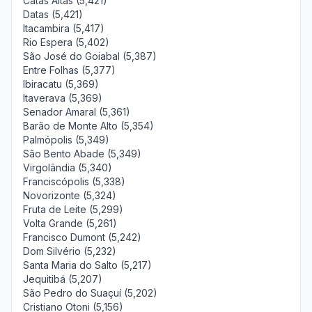
Catas Altas (5,421)
Datas (5,421)
Itacambira (5,417)
Rio Espera (5,402)
São José do Goiabal (5,387)
Entre Folhas (5,377)
Ibiracatu (5,369)
Itaverava (5,369)
Senador Amaral (5,361)
Barão de Monte Alto (5,354)
Palmópolis (5,349)
São Bento Abade (5,349)
Virgolândia (5,340)
Franciscópolis (5,338)
Novorizonte (5,324)
Fruta de Leite (5,299)
Volta Grande (5,261)
Francisco Dumont (5,242)
Dom Silvério (5,232)
Santa Maria do Salto (5,217)
Jequitibá (5,207)
São Pedro do Suaçuí (5,202)
Cristiano Otoni (5,156)