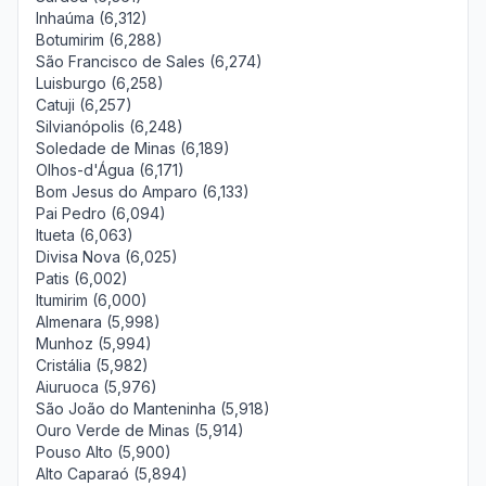
Inhaúma (6,312)
Botumirim (6,288)
São Francisco de Sales (6,274)
Luisburgo (6,258)
Catuji (6,257)
Silvianópolis (6,248)
Soledade de Minas (6,189)
Olhos-d'Água (6,171)
Bom Jesus do Amparo (6,133)
Pai Pedro (6,094)
Itueta (6,063)
Divisa Nova (6,025)
Patis (6,002)
Itumirim (6,000)
Almenara (5,998)
Munhoz (5,994)
Cristália (5,982)
Aiuruoca (5,976)
São João do Manteninha (5,918)
Ouro Verde de Minas (5,914)
Pouso Alto (5,900)
Alto Caparaó (5,894)