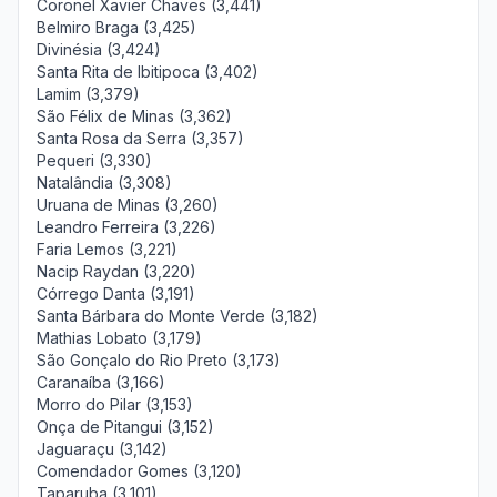
Coronel Xavier Chaves (3,441)
Belmiro Braga (3,425)
Divinésia (3,424)
Santa Rita de Ibitipoca (3,402)
Lamim (3,379)
São Félix de Minas (3,362)
Santa Rosa da Serra (3,357)
Pequeri (3,330)
Natalândia (3,308)
Uruana de Minas (3,260)
Leandro Ferreira (3,226)
Faria Lemos (3,221)
Nacip Raydan (3,220)
Córrego Danta (3,191)
Santa Bárbara do Monte Verde (3,182)
Mathias Lobato (3,179)
São Gonçalo do Rio Preto (3,173)
Caranaíba (3,166)
Morro do Pilar (3,153)
Onça de Pitangui (3,152)
Jaguaraçu (3,142)
Comendador Gomes (3,120)
Taparuba (3,101)