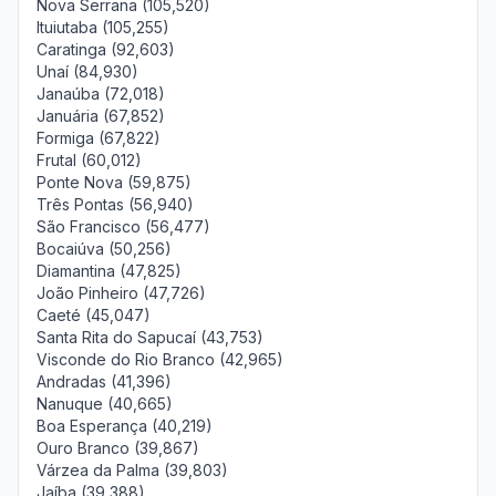
Nova Serrana (105,520)
Ituiutaba (105,255)
Caratinga (92,603)
Unaí (84,930)
Janaúba (72,018)
Januária (67,852)
Formiga (67,822)
Frutal (60,012)
Ponte Nova (59,875)
Três Pontas (56,940)
São Francisco (56,477)
Bocaiúva (50,256)
Diamantina (47,825)
João Pinheiro (47,726)
Caeté (45,047)
Santa Rita do Sapucaí (43,753)
Visconde do Rio Branco (42,965)
Andradas (41,396)
Nanuque (40,665)
Boa Esperança (40,219)
Ouro Branco (39,867)
Várzea da Palma (39,803)
Jaíba (39,388)