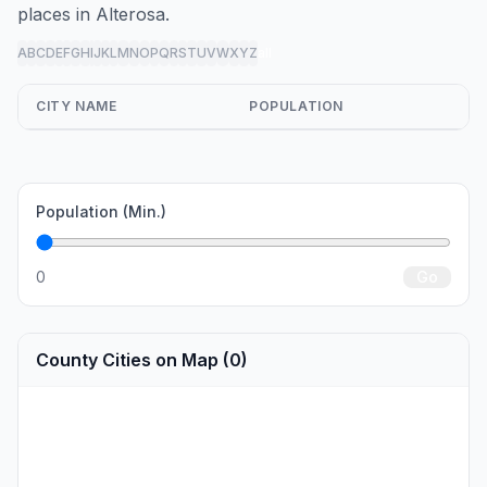
places in Alterosa.
A
B
C
D
E
F
G
H
I
J
K
L
M
N
O
P
Q
R
S
T
U
V
W
X
Y
Z
all
CITY NAME
POPULATION
Population (Min.)
0
Go
County Cities on Map (0)