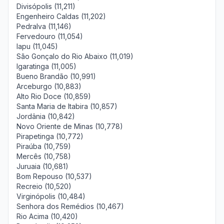
Divisópolis (11,211)
Engenheiro Caldas (11,202)
Pedralva (11,146)
Fervedouro (11,054)
Iapu (11,045)
São Gonçalo do Rio Abaixo (11,019)
Igaratinga (11,005)
Bueno Brandão (10,991)
Arceburgo (10,883)
Alto Rio Doce (10,859)
Santa Maria de Itabira (10,857)
Jordânia (10,842)
Novo Oriente de Minas (10,778)
Pirapetinga (10,772)
Piraúba (10,759)
Mercês (10,758)
Juruaia (10,681)
Bom Repouso (10,537)
Recreio (10,520)
Virginópolis (10,484)
Senhora dos Remédios (10,467)
Rio Acima (10,420)