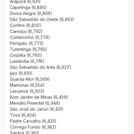
Araporã (6,931)
Capetinga (6,890)
Divisa Alegre (6,868)
São Sebastião do Oeste (6,863)
Confins (6,800)
Careaçu (6,792)
Comercinho (6,774)
Periquito (6,773)
Tumiritinga (6,765)
Crisólita (6,760)
Luislândia (6,718)
São Sebastião do Anta (6,627)
Ijaci (6,610)
Guarda-Mor (6,569)
Mamonas (6,554)
Lassance (6,503)
Bom Jardim de Minas (6,459)
Mendes Pimentel (6,446)
São José do Jacuri (6,431)
Tiros (6,424)
Padre Carvalho (6,423)
Córrego Fundo (6,382)
Sardoá (6,361)