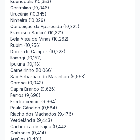
Buenópolis (10,353)
Centralina (10,346)
Urucânia (10,345)
Ninheira (10,326)
Conceição da Aparecida (10,322)
Francisco Badaró (10,321)
Bela Vista de Minas (10,262)
Rubim (10,256)
Dores de Campos (10,223)
Itamogi (10,157)
Ipuiúna (10,118)
Carneirinho (10,066)
São Sebastião do Maranhão (9,963)
Coroaci (9,943)
Capim Branco (9,826)
Ferros (9,696)
Frei Inocêncio (9,664)
Paula Cândido (9,584)
Riacho dos Machados (9,476)
Verdelândia (9,443)
Cachoeira de Pajeú (9,442)
Carbonita (9,414)
Araújos (9,401)