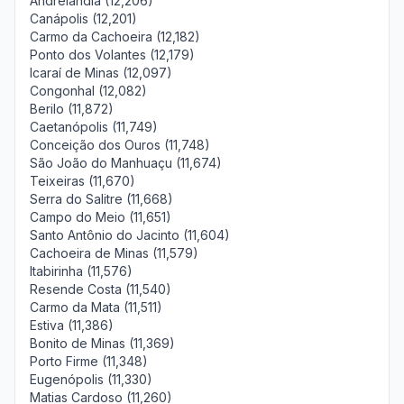
Andrelândia (12,206)
Canápolis (12,201)
Carmo da Cachoeira (12,182)
Ponto dos Volantes (12,179)
Icaraí de Minas (12,097)
Congonhal (12,082)
Berilo (11,872)
Caetanópolis (11,749)
Conceição dos Ouros (11,748)
São João do Manhuaçu (11,674)
Teixeiras (11,670)
Serra do Salitre (11,668)
Campo do Meio (11,651)
Santo Antônio do Jacinto (11,604)
Cachoeira de Minas (11,579)
Itabirinha (11,576)
Resende Costa (11,540)
Carmo da Mata (11,511)
Estiva (11,386)
Bonito de Minas (11,369)
Porto Firme (11,348)
Eugenópolis (11,330)
Matias Cardoso (11,260)