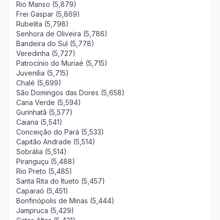
Rio Manso (5,879)
Frei Gaspar (5,869)
Rubelita (5,798)
Senhora de Oliveira (5,786)
Bandeira do Sul (5,778)
Veredinha (5,727)
Patrocínio do Muriaé (5,715)
Juvenília (5,715)
Chalé (5,699)
São Domingos das Dores (5,658)
Cana Verde (5,594)
Gurinhatã (5,577)
Caiana (5,541)
Conceição do Pará (5,533)
Capitão Andrade (5,514)
Sobrália (5,514)
Piranguçu (5,488)
Rio Preto (5,485)
Santa Rita do Itueto (5,457)
Caparaó (5,451)
Bonfinópolis de Minas (5,444)
Jampruca (5,429)