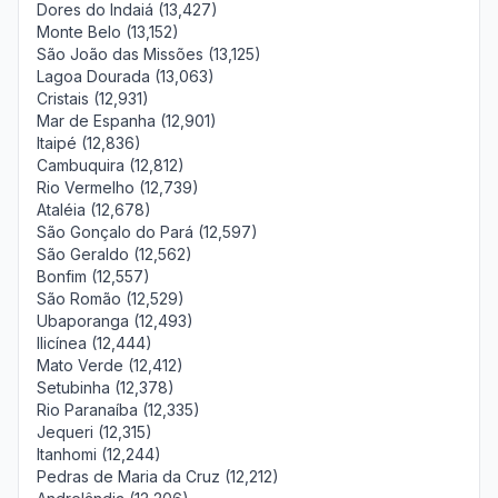
Dores do Indaiá (13,427)
Monte Belo (13,152)
São João das Missões (13,125)
Lagoa Dourada (13,063)
Cristais (12,931)
Mar de Espanha (12,901)
Itaipé (12,836)
Cambuquira (12,812)
Rio Vermelho (12,739)
Ataléia (12,678)
São Gonçalo do Pará (12,597)
São Geraldo (12,562)
Bonfim (12,557)
São Romão (12,529)
Ubaporanga (12,493)
Ilicínea (12,444)
Mato Verde (12,412)
Setubinha (12,378)
Rio Paranaíba (12,335)
Jequeri (12,315)
Itanhomi (12,244)
Pedras de Maria da Cruz (12,212)