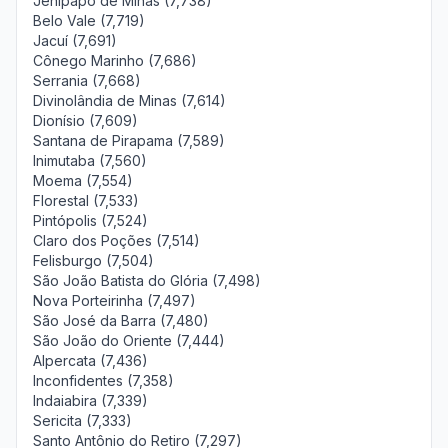
Jenipapo de Minas (7,738)
Belo Vale (7,719)
Jacuí (7,691)
Cônego Marinho (7,686)
Serrania (7,668)
Divinolândia de Minas (7,614)
Dionísio (7,609)
Santana de Pirapama (7,589)
Inimutaba (7,560)
Moema (7,554)
Florestal (7,533)
Pintópolis (7,524)
Claro dos Poções (7,514)
Felisburgo (7,504)
São João Batista do Glória (7,498)
Nova Porteirinha (7,497)
São José da Barra (7,480)
São João do Oriente (7,444)
Alpercata (7,436)
Inconfidentes (7,358)
Indaiabira (7,339)
Sericita (7,333)
Santo Antônio do Retiro (7,297)