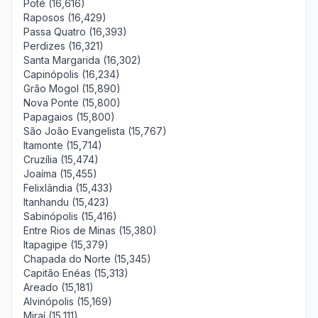
Poté (16,616)
Raposos (16,429)
Passa Quatro (16,393)
Perdizes (16,321)
Santa Margarida (16,302)
Capinópolis (16,234)
Grão Mogol (15,890)
Nova Ponte (15,800)
Papagaios (15,800)
São João Evangelista (15,767)
Itamonte (15,714)
Cruzília (15,474)
Joaíma (15,455)
Felixlândia (15,433)
Itanhandu (15,423)
Sabinópolis (15,416)
Entre Rios de Minas (15,380)
Itapagipe (15,379)
Chapada do Norte (15,345)
Capitão Enéas (15,313)
Areado (15,181)
Alvinópolis (15,169)
Miraí (15,111)