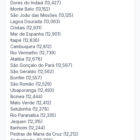
Dores do Indaiá (13,427)
Monte Belo (13,152)
São João das Missões (13,125)
Lagoa Dourada (13,063)
Cristais (12,931)
Mar de Espanha (12,901)
Itaipé (12,836)
Cambuquira (12,812)
Rio Vermelho (12,739)
Ataléia (12,678)
São Gonçalo do Pará (12,597)
São Geraldo (12,562)
Bonfim (12,557)
São Romão (12,529)
Ubaporanga (12,493)
Ilicínea (12,444)
Mato Verde (12,412)
Setubinha (12,378)
Rio Paranaíba (12,335)
Jequeri (12,315)
Itanhomi (12,244)
Pedras de Maria da Cruz (12,212)