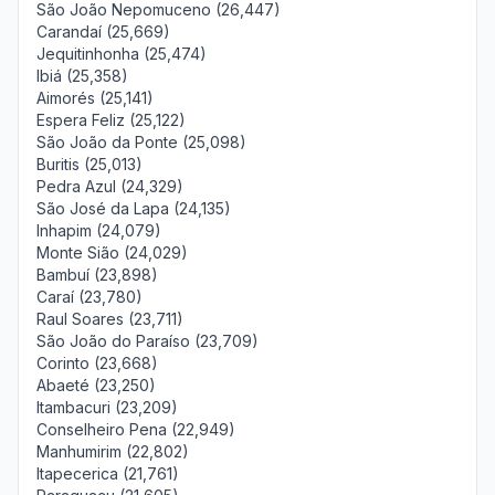
São João Nepomuceno (26,447)
Carandaí (25,669)
Jequitinhonha (25,474)
Ibiá (25,358)
Aimorés (25,141)
Espera Feliz (25,122)
São João da Ponte (25,098)
Buritis (25,013)
Pedra Azul (24,329)
São José da Lapa (24,135)
Inhapim (24,079)
Monte Sião (24,029)
Bambuí (23,898)
Caraí (23,780)
Raul Soares (23,711)
São João do Paraíso (23,709)
Corinto (23,668)
Abaeté (23,250)
Itambacuri (23,209)
Conselheiro Pena (22,949)
Manhumirim (22,802)
Itapecerica (21,761)