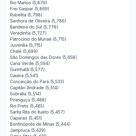
Rio Manso (5,879)
Frei Gaspar (5,869)
Rubelita (5,798)
Senhora de Oliveira (5,786)
Bandeira do Sul (5,778)
Veredinha (5,727)
Patrocínio do Muriaé (5,715)
Juvenília (5,715)
Chalé (5,699)
São Domingos das Dores (5,658)
Cana Verde (5,594)
Gurinhatã (5,577)
Caiana (5,541)
Conceição do Pará (5,533)
Capitão Andrade (5,514)
Sobrália (5,514)
Piranguçu (5,488)
Rio Preto (5,485)
Santa Rita do Itueto (5,457)
Caparaó (5,451)
Bonfinópolis de Minas (5,444)
Jampruca (5,429)