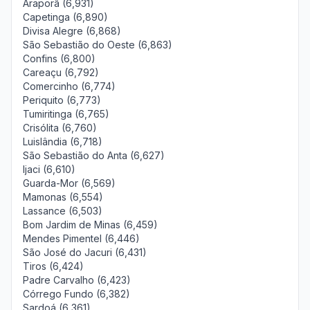
Araporã (6,931)
Capetinga (6,890)
Divisa Alegre (6,868)
São Sebastião do Oeste (6,863)
Confins (6,800)
Careaçu (6,792)
Comercinho (6,774)
Periquito (6,773)
Tumiritinga (6,765)
Crisólita (6,760)
Luislândia (6,718)
São Sebastião do Anta (6,627)
Ijaci (6,610)
Guarda-Mor (6,569)
Mamonas (6,554)
Lassance (6,503)
Bom Jardim de Minas (6,459)
Mendes Pimentel (6,446)
São José do Jacuri (6,431)
Tiros (6,424)
Padre Carvalho (6,423)
Córrego Fundo (6,382)
Sardoá (6,361)