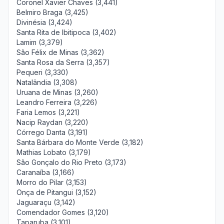
Coronel Xavier Chaves (3,441)
Belmiro Braga (3,425)
Divinésia (3,424)
Santa Rita de Ibitipoca (3,402)
Lamim (3,379)
São Félix de Minas (3,362)
Santa Rosa da Serra (3,357)
Pequeri (3,330)
Natalândia (3,308)
Uruana de Minas (3,260)
Leandro Ferreira (3,226)
Faria Lemos (3,221)
Nacip Raydan (3,220)
Córrego Danta (3,191)
Santa Bárbara do Monte Verde (3,182)
Mathias Lobato (3,179)
São Gonçalo do Rio Preto (3,173)
Caranaíba (3,166)
Morro do Pilar (3,153)
Onça de Pitangui (3,152)
Jaguaraçu (3,142)
Comendador Gomes (3,120)
Taparuba (3,101)