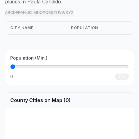
places in Paula Cândido.
A
B
C
D
E
F
G
H
I
J
K
L
M
N
O
P
Q
R
S
T
U
V
W
X
Y
Z
all
CITY NAME
POPULATION
Population (Min.)
0
Go
County Cities on Map (0)