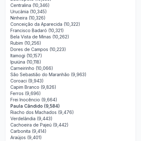
Centralina (10,346)
Urucânia (10,345)
Ninheira (10,326)
Conceição da Aparecida (10,322)
Francisco Badaró (10,321)
Bela Vista de Minas (10,262)
Rubim (10,256)
Dores de Campos (10,223)
Itamogi (10,157)
Ipuiúna (10,118)
Carneirinho (10,066)
São Sebastião do Maranhão (9,963)
Coroaci (9,943)
Capim Branco (9,826)
Ferros (9,696)
Frei Inocêncio (9,664)
Paula Cândido (9,584)
Riacho dos Machados (9,476)
Verdelândia (9,443)
Cachoeira de Pajeú (9,442)
Carbonita (9,414)
Araújos (9,401)