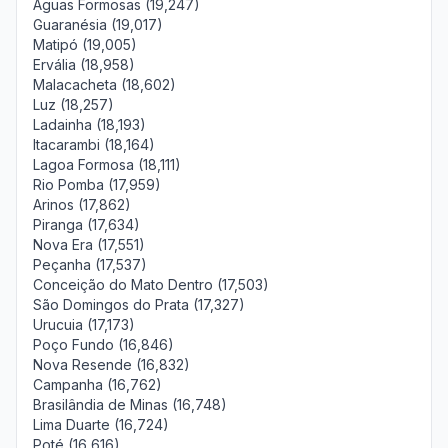
Águas Formosas (19,247)
Guaranésia (19,017)
Matipó (19,005)
Ervália (18,958)
Malacacheta (18,602)
Luz (18,257)
Ladainha (18,193)
Itacarambi (18,164)
Lagoa Formosa (18,111)
Rio Pomba (17,959)
Arinos (17,862)
Piranga (17,634)
Nova Era (17,551)
Peçanha (17,537)
Conceição do Mato Dentro (17,503)
São Domingos do Prata (17,327)
Urucuia (17,173)
Poço Fundo (16,846)
Nova Resende (16,832)
Campanha (16,762)
Brasilândia de Minas (16,748)
Lima Duarte (16,724)
Poté (16,616)