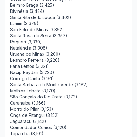
Belmiro Braga (3,425)
Divinésia (3,424)
Santa Rita de Ibitipoca (3,402)
Lamim (3,379)
São Félix de Minas (3,362)
Santa Rosa da Serra (3,357)
Pequeri (3,330)
Natalândia (3,308)
Uruana de Minas (3,260)
Leandro Ferreira (3,226)
Faria Lemos (3,221)
Nacip Raydan (3,220)
Córrego Danta (3,191)
Santa Bárbara do Monte Verde (3,182)
Mathias Lobato (3,179)
São Gonçalo do Rio Preto (3,173)
Caranaíba (3,166)
Morro do Pilar (3,153)
Onça de Pitangui (3,152)
Jaguaraçu (3,142)
Comendador Gomes (3,120)
Taparuba (3,101)