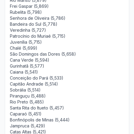
Rio Manso (5,879)
Frei Gaspar (5,869)
Rubelita (5,798)
Senhora de Oliveira (5,786)
Bandeira do Sul (5,778)
Veredinha (5,727)
Patrocínio do Muriaé (5,715)
Juvenília (5,715)
Chalé (5,699)
São Domingos das Dores (5,658)
Cana Verde (5,594)
Gurinhatã (5,577)
Caiana (5,541)
Conceição do Pará (5,533)
Capitão Andrade (5,514)
Sobrália (5,514)
Piranguçu (5,488)
Rio Preto (5,485)
Santa Rita do Itueto (5,457)
Caparaó (5,451)
Bonfinópolis de Minas (5,444)
Jampruca (5,429)
Catas Altas (5,421)