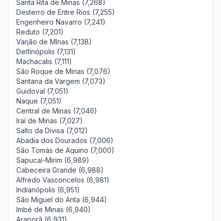
Santa Rita de Minas (7,268)
Desterro de Entre Rios (7,255)
Engenheiro Navarro (7,241)
Reduto (7,201)
Varjão de MInas (7,138)
Delfinópolis (7,131)
Machacalis (7,111)
São Roque de Minas (7,076)
Santana da Vargem (7,073)
Guidoval (7,051)
Naque (7,051)
Central de Minas (7,046)
Iraí de Minas (7,027)
Salto da Divisa (7,012)
Abadia dos Dourados (7,006)
São Tomás de Aquino (7,000)
Sapucaí-Mirim (6,989)
Cabeceira Grande (6,988)
Alfredo Vasconcelos (6,981)
Indianópolis (6,951)
São Miguel do Anta (6,944)
Imbé de Minas (6,940)
Araporã (6,931)