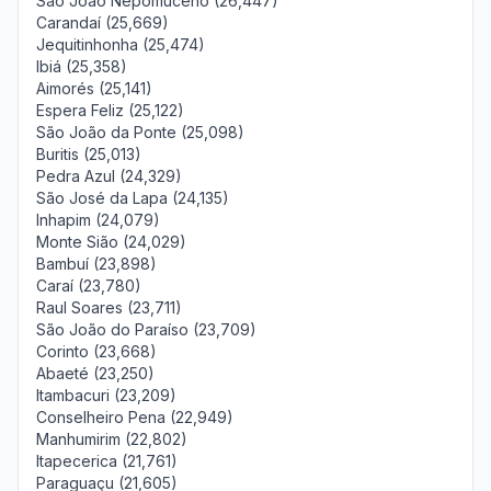
São João Nepomuceno (26,447)
Carandaí (25,669)
Jequitinhonha (25,474)
Ibiá (25,358)
Aimorés (25,141)
Espera Feliz (25,122)
São João da Ponte (25,098)
Buritis (25,013)
Pedra Azul (24,329)
São José da Lapa (24,135)
Inhapim (24,079)
Monte Sião (24,029)
Bambuí (23,898)
Caraí (23,780)
Raul Soares (23,711)
São João do Paraíso (23,709)
Corinto (23,668)
Abaeté (23,250)
Itambacuri (23,209)
Conselheiro Pena (22,949)
Manhumirim (22,802)
Itapecerica (21,761)
Paraguaçu (21,605)