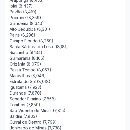
Araponga (8,453)
Ibiaí (8,437)
Pavão (8,419)
Pocrane (8,359)
Guiricema (8,343)
Alto Jequitibá (8,301)
Pains (8,296)
Campo Florido (8,269)
Santa Bárbara do Leste (8,181)
Riachinho (8,134)
Guimarânia (8,105)
Orizânia (8,079)
Passa Tempo (8,057)
Maravilhas (8,046)
Estrela do Sul (8,018)
Iguatama (7,923)
Durandé (7,870)
Senador Firmino (7,858)
Tombos (7,850)
São Vicente de Minas (7,815)
Baldim (7,803)
Curral de Dentro (7,799)
Jenipapo de Minas (7,738)