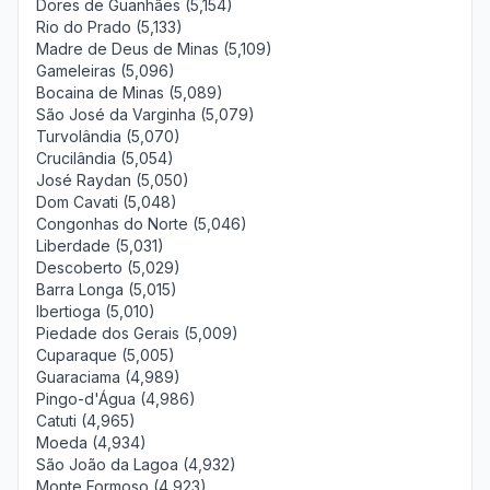
Dores de Guanhães (5,154)
Rio do Prado (5,133)
Madre de Deus de Minas (5,109)
Gameleiras (5,096)
Bocaina de Minas (5,089)
São José da Varginha (5,079)
Turvolândia (5,070)
Crucilândia (5,054)
José Raydan (5,050)
Dom Cavati (5,048)
Congonhas do Norte (5,046)
Liberdade (5,031)
Descoberto (5,029)
Barra Longa (5,015)
Ibertioga (5,010)
Piedade dos Gerais (5,009)
Cuparaque (5,005)
Guaraciama (4,989)
Pingo-d'Água (4,986)
Catuti (4,965)
Moeda (4,934)
São João da Lagoa (4,932)
Monte Formoso (4,923)