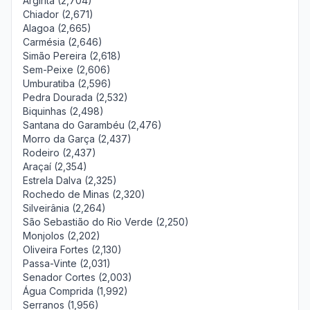
Argirita (2,704)
Chiador (2,671)
Alagoa (2,665)
Carmésia (2,646)
Simão Pereira (2,618)
Sem-Peixe (2,606)
Umburatiba (2,596)
Pedra Dourada (2,532)
Biquinhas (2,498)
Santana do Garambéu (2,476)
Morro da Garça (2,437)
Rodeiro (2,437)
Araçaí (2,354)
Estrela Dalva (2,325)
Rochedo de Minas (2,320)
Silveirânia (2,264)
São Sebastião do Rio Verde (2,250)
Monjolos (2,202)
Oliveira Fortes (2,130)
Passa-Vinte (2,031)
Senador Cortes (2,003)
Água Comprida (1,992)
Serranos (1,956)