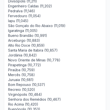
Divisópolis (11,211)
Engenheiro Caldas (11,202)
Pedralva (11,146)
Fervedouro (11,054)
Iapu (11,045)
São Gonçalo do Rio Abaixo (11,019)
Igaratinga (11,005)
Bueno Brandão (10,991)
Arceburgo (10,883)
Alto Rio Doce (10,859)
Santa Maria de Itabira (10,857)
Jordânia (10,842)
Novo Oriente de Minas (10,778)
Pirapetinga (10,772)
Piraúba (10,759)
Mercês (10,758)
Juruaia (10,681)
Bom Repouso (10,537)
Recreio (10,520)
Virginópolis (10,484)
Senhora dos Remédios (10,467)
Rio Acima (10,420)
Buenópolis (10,353)