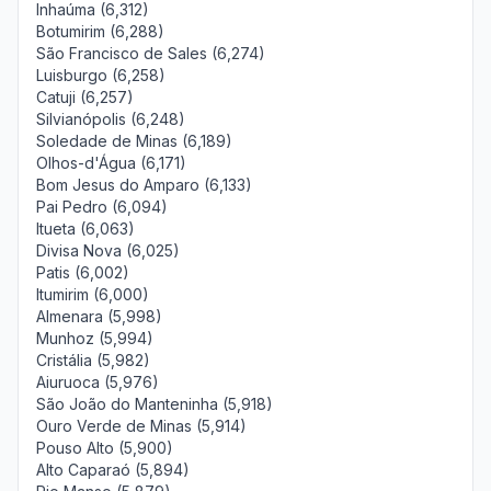
Inhaúma (6,312)
Botumirim (6,288)
São Francisco de Sales (6,274)
Luisburgo (6,258)
Catuji (6,257)
Silvianópolis (6,248)
Soledade de Minas (6,189)
Olhos-d'Água (6,171)
Bom Jesus do Amparo (6,133)
Pai Pedro (6,094)
Itueta (6,063)
Divisa Nova (6,025)
Patis (6,002)
Itumirim (6,000)
Almenara (5,998)
Munhoz (5,994)
Cristália (5,982)
Aiuruoca (5,976)
São João do Manteninha (5,918)
Ouro Verde de Minas (5,914)
Pouso Alto (5,900)
Alto Caparaó (5,894)