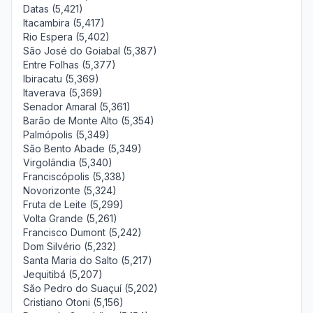
Datas (5,421)
Itacambira (5,417)
Rio Espera (5,402)
São José do Goiabal (5,387)
Entre Folhas (5,377)
Ibiracatu (5,369)
Itaverava (5,369)
Senador Amaral (5,361)
Barão de Monte Alto (5,354)
Palmópolis (5,349)
São Bento Abade (5,349)
Virgolândia (5,340)
Franciscópolis (5,338)
Novorizonte (5,324)
Fruta de Leite (5,299)
Volta Grande (5,261)
Francisco Dumont (5,242)
Dom Silvério (5,232)
Santa Maria do Salto (5,217)
Jequitibá (5,207)
São Pedro do Suaçuí (5,202)
Cristiano Otoni (5,156)