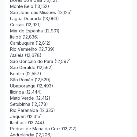
Dores do Indaiá (13,427)
Monte Belo (13,152)
São João das Missões (13,125)
Lagoa Dourada (13,063)
Cristais (12,931)
Mar de Espanha (12,901)
Itaipé (12,836)
Cambuquira (12,812)
Rio Vermelho (12,739)
Ataléia (12,678)
São Gonçalo do Pará (12,597)
São Geraldo (12,562)
Bonfim (12,557)
São Romão (12,529)
Ubaporanga (12,493)
Ilicínea (12,444)
Mato Verde (12,412)
Setubinha (12,378)
Rio Paranaíba (12,335)
Jequeri (12,315)
Itanhomi (12,244)
Pedras de Maria da Cruz (12,212)
Andrelândia (12,206)