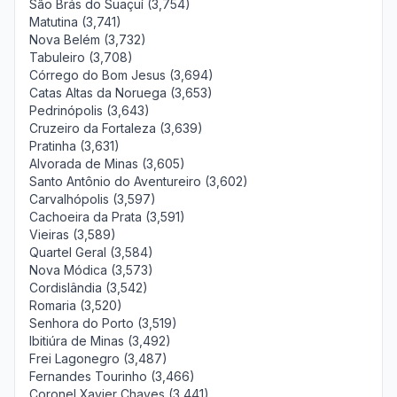
São Brás do Suaçuí (3,754)
Matutina (3,741)
Nova Belém (3,732)
Tabuleiro (3,708)
Córrego do Bom Jesus (3,694)
Catas Altas da Noruega (3,653)
Pedrinópolis (3,643)
Cruzeiro da Fortaleza (3,639)
Pratinha (3,631)
Alvorada de Minas (3,605)
Santo Antônio do Aventureiro (3,602)
Carvalhópolis (3,597)
Cachoeira da Prata (3,591)
Vieiras (3,589)
Quartel Geral (3,584)
Nova Módica (3,573)
Cordislândia (3,542)
Romaria (3,520)
Senhora do Porto (3,519)
Ibitiúra de Minas (3,492)
Frei Lagonegro (3,487)
Fernandes Tourinho (3,466)
Coronel Xavier Chaves (3,441)