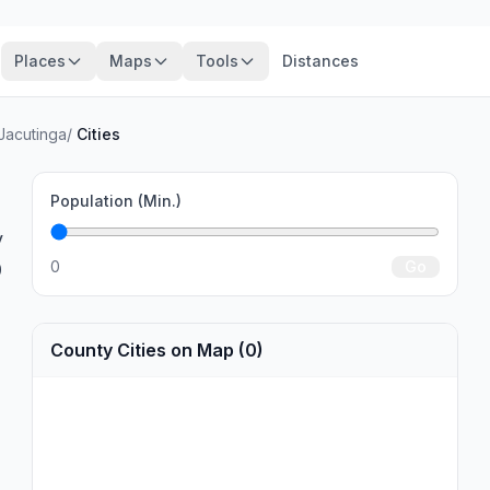
Places
Maps
Tools
Distances
 Jacutinga
/
Cities
Population (Min.)
y
0
Go
0
County Cities on Map (0)