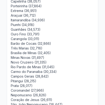
Capelinha (38,057)
Porteirinha (37,864)
Extrema (36,951)
Araçuaí (36,712)
Itamarandiba (34,936)
Piumhi (34,918)
Guanhães (34,573)
Ouro Fino (33,791)
Carangola (33,011)
Barão de Cocais (32,866)
Três Marias (32,716)
Brasília de Minas (32,405)
Minas Novas (31,497)
Novo Cruzeiro (31,335)
Rio Pardo de Minas (31,045)
Carmo do Paranaíba (30,334)
Campos Gerais (28,842)
Pitangui (28,215)
Prata (28,017)
Coromandel (27,966)
Nepomuceno (26,826)
Coração de Jesus (26,611)
São João Nepomuceno (26,447)