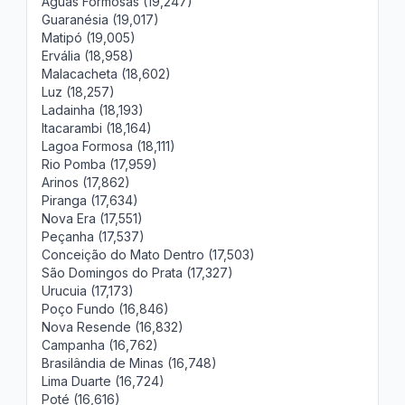
Águas Formosas (19,247)
Guaranésia (19,017)
Matipó (19,005)
Ervália (18,958)
Malacacheta (18,602)
Luz (18,257)
Ladainha (18,193)
Itacarambi (18,164)
Lagoa Formosa (18,111)
Rio Pomba (17,959)
Arinos (17,862)
Piranga (17,634)
Nova Era (17,551)
Peçanha (17,537)
Conceição do Mato Dentro (17,503)
São Domingos do Prata (17,327)
Urucuia (17,173)
Poço Fundo (16,846)
Nova Resende (16,832)
Campanha (16,762)
Brasilândia de Minas (16,748)
Lima Duarte (16,724)
Poté (16,616)