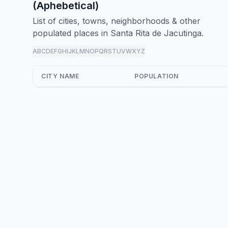
(Aphebetical)
List of cities, towns, neighborhoods & other
populated places in Santa Rita de Jacutinga.
A
B
C
D
E
F
G
H
I
J
K
L
M
N
O
P
Q
R
S
T
U
V
W
X
Y
Z
all
CITY NAME
POPULATION